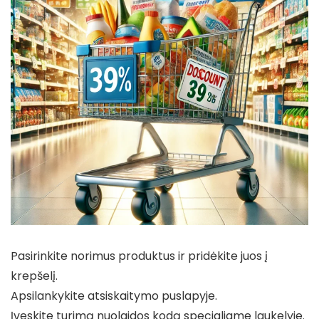
Pasirinkite norimus produktus ir pridėkite juos į
krepšelį.
Apsilankykite atsiskaitymo puslapyje.
Įveskite turimą nuolaidos kodą specialiame laukelyje.