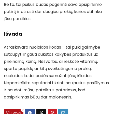
Be to, tai puikus būdas pagerinti savo apsipirkimo
patirtį ir atrasti dar daugiau prekių, kurios atitinka
jūsų poreikius.
Išvada
Atrasksvara nuolaidos kodas – tai puiki galimybė
sutaupyti ir gauti aukštos kokybės produktus už
prieinamą kainą. Nesvarbu, ar ieškote vitaminų,
sporto papildų ar kitų sveikatingumo prekių,
nuolaidos kodai padės sumažinti jūsų išlaidas.
Nepamirškite reguliariai tikrinti naujausius pasiūlymus
ir naudoti mūsų pateiktus patarimus, kad
apsipirkimas būtų dar malonesnis.
0
Save