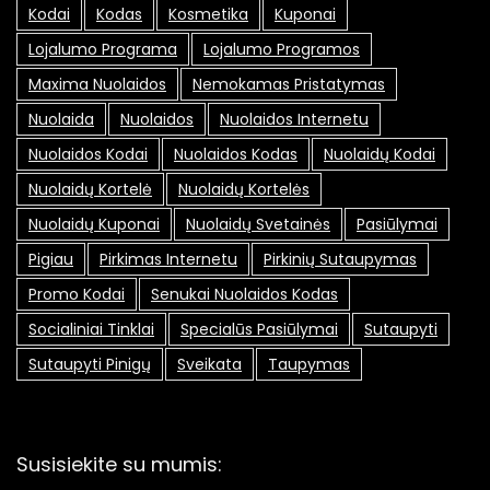
Kodai
Kodas
Kosmetika
Kuponai
Lojalumo Programa
Lojalumo Programos
Maxima Nuolaidos
Nemokamas Pristatymas
Nuolaida
Nuolaidos
Nuolaidos Internetu
Nuolaidos Kodai
Nuolaidos Kodas
Nuolaidų Kodai
Nuolaidų Kortelė
Nuolaidų Kortelės
Nuolaidų Kuponai
Nuolaidų Svetainės
Pasiūlymai
Pigiau
Pirkimas Internetu
Pirkinių Sutaupymas
Promo Kodai
Senukai Nuolaidos Kodas
Socialiniai Tinklai
Specialūs Pasiūlymai
Sutaupyti
Sutaupyti Pinigų
Sveikata
Taupymas
Susisiekite su mumis: