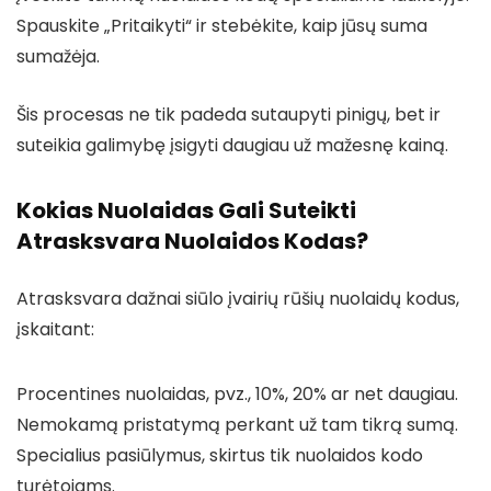
Spauskite „Pritaikyti“ ir stebėkite, kaip jūsų suma
sumažėja.
Šis procesas ne tik padeda sutaupyti pinigų, bet ir
suteikia galimybę įsigyti daugiau už mažesnę kainą.
Kokias Nuolaidas Gali Suteikti
Atrasksvara Nuolaidos Kodas?
Atrasksvara dažnai siūlo įvairių rūšių nuolaidų kodus,
įskaitant:
Procentines nuolaidas, pvz., 10%, 20% ar net daugiau.
Nemokamą pristatymą perkant už tam tikrą sumą.
Specialius pasiūlymus, skirtus tik nuolaidos kodo
turėtojams.