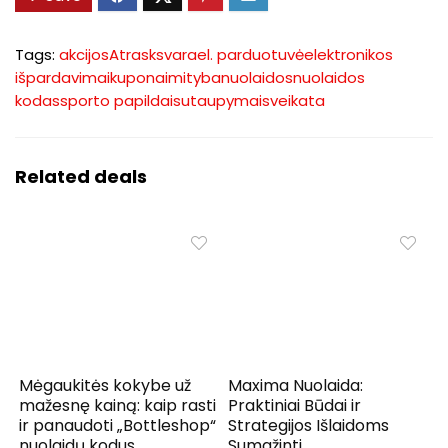
Tags:
akcijos
Atrasksvara
el. parduotuvė
elektronikos
išpardavimai
kuponai
mityba
nuolaidos
nuolaidos
kodas
sporto papildai
sutaupymai
sveikata
Related deals
Mėgaukitės kokybe už
Maxima Nuolaida:
mažesnę kainą: kaip rasti
Praktiniai Būdai ir
ir panaudoti „Bottleshop“
Strategijos Išlaidoms
nuolaidų kodus
Sumažinti