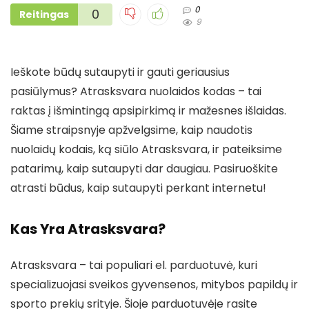
0
0
Reitingas
9
Ieškote būdų sutaupyti ir gauti geriausius
pasiūlymus? Atrasksvara nuolaidos kodas – tai
raktas į išmintingą apsipirkimą ir mažesnes išlaidas.
Šiame straipsnyje apžvelgsime, kaip naudotis
nuolaidų kodais, ką siūlo Atrasksvara, ir pateiksime
patarimų, kaip sutaupyti dar daugiau. Pasiruoškite
atrasti būdus, kaip sutaupyti perkant internetu!
Kas Yra Atrasksvara?
Atrasksvara – tai populiari el. parduotuvė, kuri
specializuojasi sveikos gyvensenos, mitybos papildų ir
sporto prekių srityje. Šioje parduotuvėje rasite