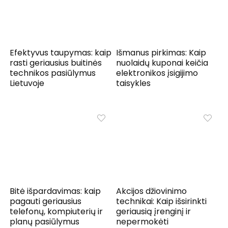
Efektyvus taupymas: kaip
Išmanus pirkimas: Kaip
rasti geriausius buitinės
nuolaidų kuponai keičia
technikos pasiūlymus
elektronikos įsigijimo
Lietuvoje
taisykles
Bitė išpardavimas: kaip
Akcijos džiovinimo
pagauti geriausius
technikai: Kaip išsirinkti
telefonų, kompiuterių ir
geriausią įrenginį ir
planų pasiūlymus
nepermokėti