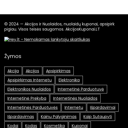
© 2024 — Akcijos ir Nuolaidos, nuolaidų kuponai, apsipirk
pigiau. Visos teisės saugomos. AkcijosKuponai.LT
Žymos
Akcija
Akcijos
Apsipirkimas
Apsipirkimas Internetu
Elektronika
Elektronikos Nuolaidos
Internetinė Parduotuvė
Internetinė Prekyba
Internetinės Nuolaidos
Internetinės Parduotuvės
Internetu
Išpardavimai
Išpardavimas
Kainų Palyginimas
Kaip Sutaupyti
Kodai
Kodas
Kosmetika
Kuponai