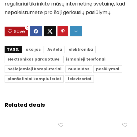
reguliariai tikrinkite mūsų internetinę svetainę, kad
nepaleistumėte pro šalį geriausių pasiūlymų.
0
Save
TAGS:
akcijos
Avitela
elektronika
elektronikos parduotuvė
išmanieji telefonai
nešiojamieji kompiuteriai
nuolaidos
pasiūlymai
planšetiniai kompiuteriai
televizoriai
Related deals