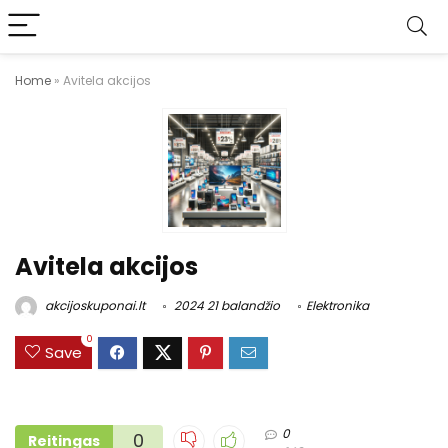
Home
»
Avitela akcijos
Avitela akcijos
akcijoskuponai.lt
2024 21 balandžio
Elektronika
0
Save
0
0
Reitingas