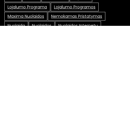
Lojalumo Programa
Lojalumo Programos
Maxima Nuolaidos
Nemokamas Pristatymas
Nuolaida
Nuolaidos
Nuolaidos Internetu
Nuolaidos Kodai
Nuolaidos Kodas
Nuolaidų Kodai
Nuolaidų Kortelė
Nuolaidų Kortelės
Nuolaidų Kuponai
Nuolaidų Svetainės
Pasiūlymai
Pigiau
Pirkimas Internetu
Pirkinių Sutaupymas
Promo Kodai
Senukai Nuolaidos Kodas
Socialiniai Tinklai
Specialūs Pasiūlymai
Sutaupyti
Sutaupyti Pinigų
Sveikata
Taupymas
Susisiekite su mumis: