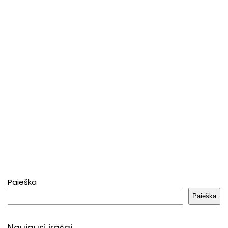
Paieška
Paieška
Naujausi įrašai