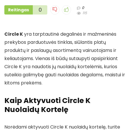
0
0
Reitingas
115
Circle K
yra tarptautinė degalinės ir mažmeninės
prekybos parduotuvės tinklas, siūlantis platų
produktų ir paslaugų asortimentą vairuotojams ir
keliautojams. Vienas iš būdų sutaupyti apsipirkiant
Circle K yra naudotis jų nuolaidų kortelėmis, kurios
suteikia galimybę gauti nuolaidas degalams, maistui ir
kitoms prekėms.
Kaip Aktyvuoti Circle K
Nuolaidų Kortelę
Norėdami aktyvuoti Circle K nuolaidų kortelę, turite