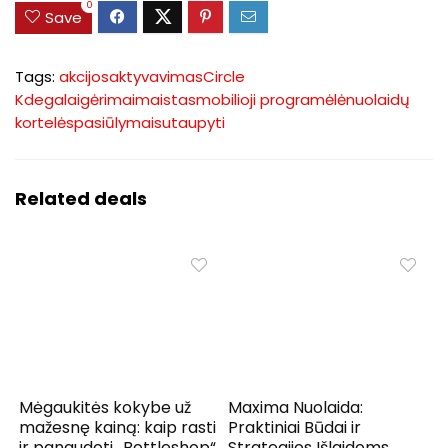
0
Save
Tags:
akcijos
aktyvavimas
Circle
K
degalai
gėrimai
maistas
mobilioji programėlė
nuolaidų
kortelės
pasiūlymai
sutaupyti
Related deals
Mėgaukitės kokybe už
Maxima Nuolaida:
mažesnę kainą: kaip rasti
Praktiniai Būdai ir
ir panaudoti „Bottleshop“
Strategijos Išlaidoms