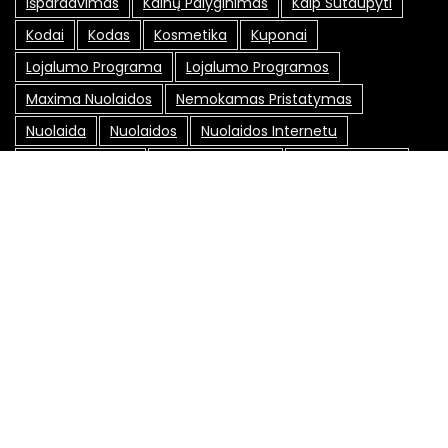
Išpardavimas
Kainų Palyginimas
Kaip Sutaupyti
Kodai
Kodas
Kosmetika
Kuponai
Lojalumo Programa
Lojalumo Programos
Maxima Nuolaidos
Nemokamas Pristatymas
Nuolaida
Nuolaidos
Nuolaidos Internetu
Nuolaidos Kodai
Nuolaidos Kodas
Nuolaidų Kodai
Nuolaidų Kortelė
Nuolaidų Kortelės
Nuolaidų Kuponai
Nuolaidų Svetainės
Pasiūlymai
Pigiau
Pirkimas Internetu
Pirkinių Sutaupymas
Promo Kodai
Senukai Nuolaidos Kodas
Socialiniai Tinklai
Specialūs Pasiūlymai
Sutaupyti
Sutaupyti Pinigų
Sveikata
Taupymas
Susisiekite su mumis: