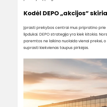
Kodėl DEPO „akcijos” skiri
Įprasti prekybos centrai mus pripratino prie
lipdukai. DEPO strategija yra kiek kitokia. Nor
paremtos ne laikina nuolaida vienai prekei, o k
suprasti kiekvienas taupus pirkėjas.