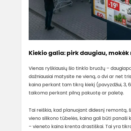
Kiekio galia: pirk daugiau, mokė
Vienas ryškiausių šio tinklo bruožų – daugiap
dažniausiai matysite ne vieną, o dvi ar net tri
kaina perkant tam tikrą kiekį (pavyzdžiui, 3, 6
taikoma perkant pilną pakuotę ar paletę.
Tai reiškia, kad planuojant didesnį remontą, š
vieno silikono tūbelės, kaina gali būti panaši 
– vieneto kaina krenta drastiškai. Tai yra tikr