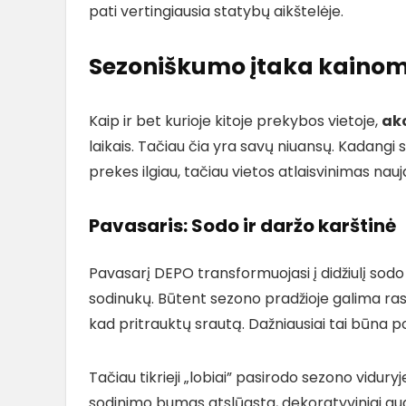
pati vertingiausia statybų aikštelėje.
Sezoniškumo įtaka kainoms
Kaip ir bet kurioje kitoje prekybos vietoje,
ak
laikais. Tačiau čia yra savų niuansų. Kadangi san
prekes ilgiau, tačiau vietos atlaisvinimas nauj
Pavasaris: Sodo ir daržo karštinė
Pavasarį DEPO transformuojasi į didžiulį sodo c
sodinukų. Būtent sezono pradžioje galima rast
kad pritrauktų srautą. Dažniausiai tai būna p
Tačiau tikrieji „lobiai” pasirodo sezono viduryj
sodinimo bumas atslūgsta, dekoratyviniai aug