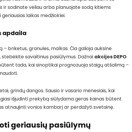
ės ir sodinate vėliau arba planuojate sodą kitiems
eriausias laikas medžioklei.
s apdaila
 – briketus, granules, malkas. Čia galioja auksinė
e, stebėkite savaitinius pasiūlymus. Dažnai
akcijos DEPO
tent tada, kai sinoptikai prognozuoja staigų atšalimą –
inaudoti.
tai, grindų dangos. Sausio ir vasario mėnesiais, kai
iasi išjudinti prekybą siūlydama geras kainas būtent
s atnaujinti vonios kambarį ar perdažyti svetainę.
koti geriausių pasiūlymų