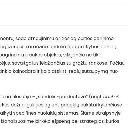
montu, sodo atnaujinimu ar tiesiog buities gerinimo
usmą įžengus į oranžinį sandėlio tipo prekybos centrą.
grindiniu traukos objektu, viliojančiu ne tik
rkėjus, savaitgalius leidžiančius su grąžtu rankose. Tačiau
o tinklo kainodara ir kaip atskirti realų sutaupymą nuo
itokią filosofiją – „sandėlis-parduotuvė” (angl.
cash &
rekės dažnai guli tiesiog ant padėklų aukštai kylančiose
taikyti specifines nuolaidų sistemas. Šiame straipsnyje
 išanalizuosime pirkėjo elgseną bei strategijas, kurios