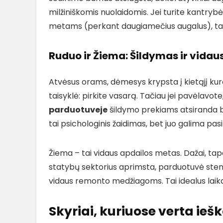
milžiniškomis nuolaidomis. Jei turite kantryb
metams (perkant daugiamečius augalus), tai g
Ruduo ir Žiema: Šildymas ir vidau
Atvėsus orams, dėmesys krypsta į kietąjį kurą
taisyklė: pirkite vasarą. Tačiau jei pavėlavot
parduotuveje
šildymo prekiams atsiranda bū
tai psichologinis žaidimas, bet juo galima pas
Žiema – tai vidaus apdailos metas. Dažai, tape
statybų sektorius aprimsta, parduotuvė steng
vidaus remonto medžiagoms. Tai idealus laika
Skyriai, kuriuose verta ieš