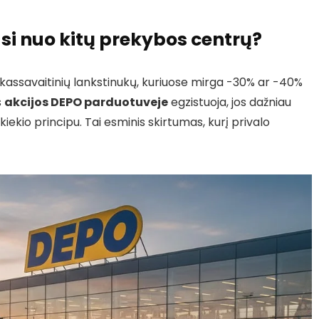
asi nuo kitų prekybos centrų?
 kassavaitinių lankstinukų, kuriuose mirga -30% ar -40%
s
akcijos DEPO parduotuveje
egzistuoja, jos dažniau
iekio principu. Tai esminis skirtumas, kurį privalo