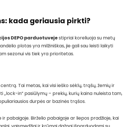
: kada geriausia pirkti?
cijos DEPO parduotuveje
stipriai koreliuoja su metų
dėlio plotas yra milžiniškas, jie gali sau leisti laikyti
am sezonui vis tiek yra prioritetas.
entrą. Tai metas, kai visi ieško sėklų, trąšų, žemių ir
i „lock-in” pasiūlymų – prekių, kurių kaina nuleista tam,
opuliariausios durpės ar bazinės trąšos.
e ir pabaigoje. Birželio pabaigoje ar liepos pradžioje, kai
alai, vaismedžiai ir krūmai dažnai išparduodami su