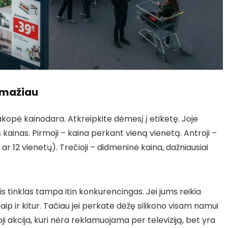
k mažiau
akopė kainodara. Atkreipkite dėmesį į etiketę. Joje
s kainas. Pirmoji – kaina perkant vieną vienetą. Antroji –
 ar 12 vienetų). Trečioji – didmeninė kaina, dažniausiai
is tinklas tampa itin konkurencingas. Jei jums reikia
kaip ir kitur. Tačiau jei perkate dėžę silikono visam namui
oji akcija, kuri nėra reklamuojama per televiziją, bet yra