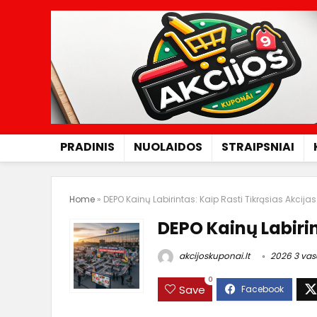
PRADINIS
NUOLAIDOS
STRAIPSNIAI
Home
»
DEPO Kainų Labirintas: Kaip Rasti Tikrąsias Akcija
DEPO Kainų Labirin
akcijoskuponai.lt
2026 3 vas
0
Save