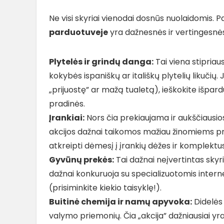
Ne visi skyriai vienodai dosnūs nuolaidomis. P
parduotuveje
yra dažnesnės ir vertingesnės
Plytelės ir grindų danga:
Tai viena stipriaus
kokybės ispaniškų ar itališkų plytelių likučių. J
„prijuostę” ar mažą tualetą), ieškokite išpardu
pradinės.
Įrankiai:
Nors čia prekiaujama ir aukščiausios
akcijos dažnai taikomos mažiau žinomiems pr
atkreipti dėmesį į įrankių dėžes ir komplektus –
Gyvūnų prekės:
Tai dažnai neįvertintas skyri
dažnai konkuruoja su specializuotomis intern
(prisiminkite kiekio taisyklę!).
Buitinė chemija ir namų apyvoka:
Didelės 
valymo priemonių. Čia „akcija” dažniausiai yra