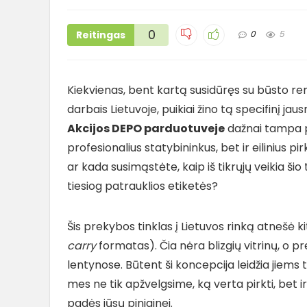
0
Reitingas
0
5
Kiekvienas, bent kartą susidūręs su būsto re
darbais Lietuvoje, puikiai žino tą specifinį ja
Akcijos DEPO parduotuveje
dažnai tampa pa
profesionalius statybininkus, bet ir eilinius pi
ar kada susimąstėte, kaip iš tikrųjų veikia ši
tiesiog patrauklios etiketės?
Šis prekybos tinklas į Lietuvos rinką atnešė k
carry
formatas). Čia nėra blizgių vitrinų, o p
lentynose. Būtent ši koncepcija leidžia jiems 
mes ne tik apžvelgsime, ką verta pirkti, bet ir
padės jūsų piniginei.