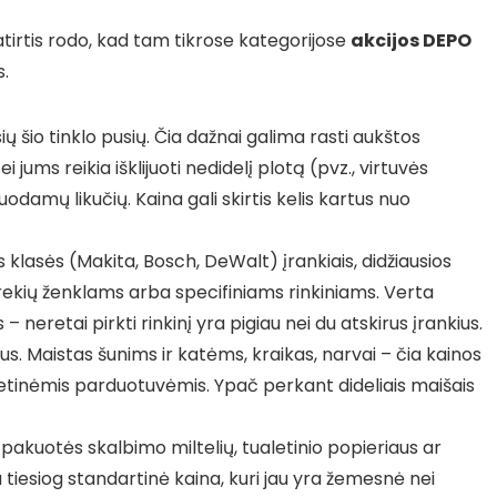
atirtis rodo, kad tam tikrose kategorijose
akcijos DEPO
.
ių šio tinklo pusių. Čia dažnai galima rasti aukštos
ei jums reikia išklijuoti nedidelį plotą (pvz., virtuvės
odamų likučių. Kaina gali skirtis kelis kartus nuo
 klasės (Makita, Bosch, DeWalt) įrankiais, didžiausios
ekių ženklams arba specifiniams rinkiniams. Verta
 neretai pirkti rinkinį yra pigiau nei du atskirus įrankius.
us. Maistas šunims ir katėms, kraikas, narvai – čia kainos
etinėmis parduotuvėmis. Ypač perkant dideliais maišais
pakuotės skalbimo miltelių, tualetinio popieriaus ar
 tiesiog standartinė kaina, kuri jau yra žemesnė nei