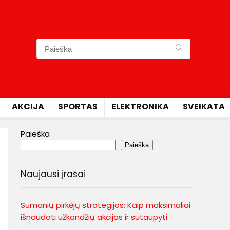
AKCIJA
SPORTAS
ELEKTRONIKA
SVEIKATA
Paieška
Paieška
Naujausi įrašai
Sumanių pirkėjų strategijos: Kaip maksimaliai
išnaudoti užkandžių akcijas ir sutaupyti