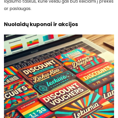
lojalumo taškus, kurie vėliau gali būti keičiami į prekes
ar paslaugas.
Nuolaidų kuponai ir akcijos