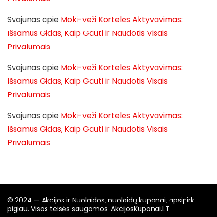
Svajunas
apie
Moki-veži Kortelės Aktyvavimas:
Išsamus Gidas, Kaip Gauti ir Naudotis Visais
Privalumais
Svajunas
apie
Moki-veži Kortelės Aktyvavimas:
Išsamus Gidas, Kaip Gauti ir Naudotis Visais
Privalumais
Svajunas
apie
Moki-veži Kortelės Aktyvavimas:
Išsamus Gidas, Kaip Gauti ir Naudotis Visais
Privalumais
© 2024 — Akcijos ir Nuolaidos, nuolaidų kuponai, apsipirk
pigiau. Visos teisės saugomos. AkcijosKuponai.LT