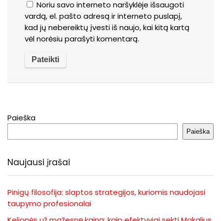
Noriu savo interneto naršyklėje išsaugoti
vardą, el. pašto adresą ir interneto puslapį,
kad jų nebereiktų įvesti iš naujo, kai kitą kartą
vėl norėsiu parašyti komentarą.
Paieška
Paieška
Naujausi įrašai
Pinigų filosofija: slaptos strategijos, kuriomis naudojasi
taupymo profesionalai
Kelionės už mažesnę kainą: kaip efektyviai sekti Makalius