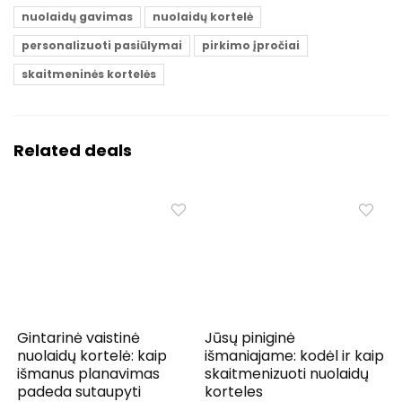
nuolaidų gavimas
nuolaidų kortelė
personalizuoti pasiūlymai
pirkimo įpročiai
skaitmeninės kortelės
Related deals
Gintarinė vaistinė
Jūsų piniginė
nuolaidų kortelė: kaip
išmaniajame: kodėl ir kaip
išmanus planavimas
skaitmenizuoti nuolaidų
padeda sutaupyti
korteles