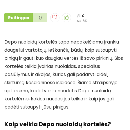
0
0
Reitingas
141
Depo nuolaidų kortelės tapo nepakeičiamu įrankiu
daugeliui vartotojų, ieškančių būdų, kaip sutaupyti
pinigų ir gauti kuo daugiau vertės iš savo pirkinių. Šios
kortelės teikia įvairias nuolaidas, specialius
pasiūlymus ir akcijas, kurios gali padaryti didelį
skirtumą kasdieninėse išlaidose. Šiame straipsnyje
aptarsime, kodėl verta naudotis Depo nuolaidų
kortelėmis, kokios naudos jos teikia ir kaip jos gali
padėti sutaupyti jūsų pinigus.
Kaip veikia Depo nuolaidų kortelės?