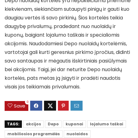
Depo nuolaidų kortelės yra nepakeičiama priemonė
kiekvienam, siekiančiam sutaupyti pinigų ir gauti kuo
daugiau vertės iš savo pirkinių. Šios kortelės teikia
daugybę privalumų, pradedant nuo nuolaidų ir
kuponų, baigiant lojalumo taškais ir specialiomis
akcijomis. Naudodamiesi Depo nuolaidų kortelėmis,
vartotojai gali kurti geresnius pirkimo įpročius, didinti
savo santaupas ir mėgautis išskirtiniais pasiūlymais
bei akcijomis. Taigi, jei dar neturite Depo nuolaidų
kortelės, pats metas ją įsigyti ir pradėti naudotis
visais jos teikiamais privalumais.
0
Save
TAGS:
akcijos
Depo
kuponai
lojalumo taškai
mobiliosios programėlės
nuolaidos