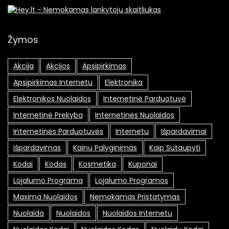
Žymos
Akcija
Akcijos
Apsipirkimas
Apsipirkimas Internetu
Elektronika
Elektronikos Nuolaidos
Internetinė Parduotuvė
Internetinė Prekyba
Internetinės Nuolaidos
Internetinės Parduotuvės
Internetu
Išpardavimai
Išpardavimas
Kainų Palyginimas
Kaip Sutaupyti
Kodai
Kodas
Kosmetika
Kuponai
Lojalumo Programa
Lojalumo Programos
Maxima Nuolaidos
Nemokamas Pristatymas
Nuolaida
Nuolaidos
Nuolaidos Internetu