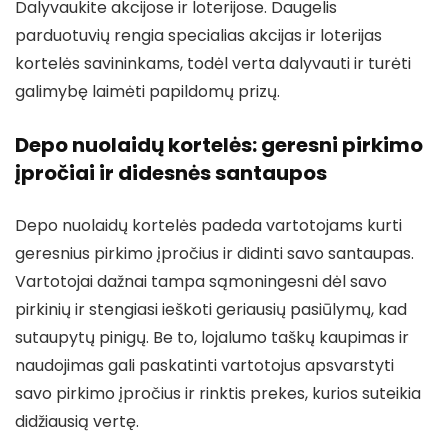
Dalyvaukite akcijose ir loterijose. Daugelis
parduotuvių rengia specialias akcijas ir loterijas
kortelės savininkams, todėl verta dalyvauti ir turėti
galimybę laimėti papildomų prizų.
Depo nuolaidų kortelės: geresni pirkimo
įpročiai ir didesnės santaupos
Depo nuolaidų kortelės padeda vartotojams kurti
geresnius pirkimo įpročius ir didinti savo santaupas.
Vartotojai dažnai tampa sąmoningesni dėl savo
pirkinių ir stengiasi ieškoti geriausių pasiūlymų, kad
sutaupytų pinigų. Be to, lojalumo taškų kaupimas ir
naudojimas gali paskatinti vartotojus apsvarstyti
savo pirkimo įpročius ir rinktis prekes, kurios suteikia
didžiausią vertę.