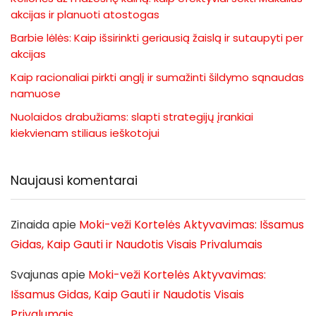
akcijas ir planuoti atostogas
Barbie lėlės: Kaip išsirinkti geriausią žaislą ir sutaupyti per
akcijas
Kaip racionaliai pirkti anglį ir sumažinti šildymo sąnaudas
namuose
Nuolaidos drabužiams: slapti strategijų įrankiai
kiekvienam stiliaus ieškotojui
Naujausi komentarai
Zinaida
apie
Moki-veži Kortelės Aktyvavimas: Išsamus
Gidas, Kaip Gauti ir Naudotis Visais Privalumais
Svajunas
apie
Moki-veži Kortelės Aktyvavimas:
Išsamus Gidas, Kaip Gauti ir Naudotis Visais
Privalumais