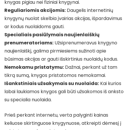
knygas pigiau nei fiziniai knygynai.
Reguliariomis akcijomis:
Daugelis internetinių
knygynų nuolat skelbia įvairias akcijas, išpardavimus
ar kodus nuolaidoms gauti.
Specialiais pasiūlymais naujienlaiškių
prenumeratoriams:
Užsiprenumeravus knygyno
naujienlaiškį, galima pirmiesiems sužinoti apie
būsimas akcijas ar gauti išskirtinius nuolaidų kodus.
Nemokamu pristatymu:
Dažnai, perkant už tam
tikrą sumą, knygos pristatomos nemokamai.
Išankstiniais užsakymais su nuolaida:
Kai kurios
labai laukiamos knygos gali būti užsakomos iš anksto
su specialia nuolaida.
Prieš perkant internetu, verta palyginti kainas
keliuose skirtinguose knygynuose, atkreipti dėmesį į