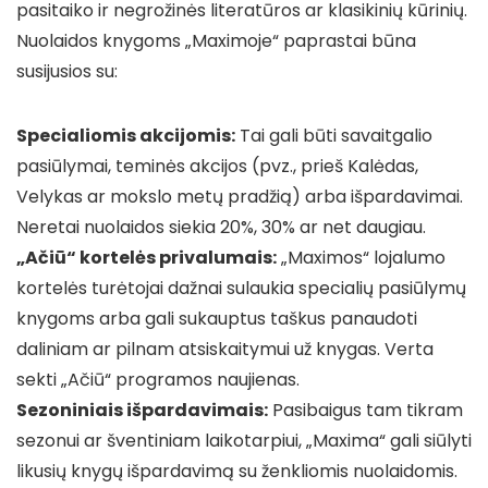
pasitaiko ir negrožinės literatūros ar klasikinių kūrinių.
Nuolaidos knygoms „Maximoje“ paprastai būna
susijusios su:
Specialiomis akcijomis:
Tai gali būti savaitgalio
pasiūlymai, teminės akcijos (pvz., prieš Kalėdas,
Velykas ar mokslo metų pradžią) arba išpardavimai.
Neretai nuolaidos siekia 20%, 30% ar net daugiau.
„Ačiū“ kortelės privalumais:
„Maximos“ lojalumo
kortelės turėtojai dažnai sulaukia specialių pasiūlymų
knygoms arba gali sukauptus taškus panaudoti
daliniam ar pilnam atsiskaitymui už knygas. Verta
sekti „Ačiū“ programos naujienas.
Sezoniniais išpardavimais:
Pasibaigus tam tikram
sezonui ar šventiniam laikotarpiui, „Maxima“ gali siūlyti
likusių knygų išpardavimą su ženkliomis nuolaidomis.