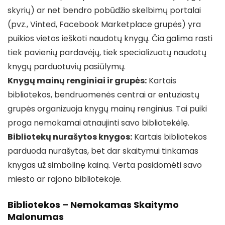
skyrių) ar net bendro pobūdžio skelbimų portalai
(pvz., Vinted, Facebook Marketplace grupės) yra
puikios vietos ieškoti naudotų knygų. Čia galima rasti
tiek pavienių pardavėjų, tiek specializuotų naudotų
knygų parduotuvių pasiūlymų.
Knygų mainų renginiai ir grupės:
Kartais
bibliotekos, bendruomenės centrai ar entuziastų
grupės organizuoja knygų mainų renginius. Tai puiki
proga nemokamai atnaujinti savo bibliotekėlę.
Bibliotekų nurašytos knygos:
Kartais bibliotekos
parduoda nurašytas, bet dar skaitymui tinkamas
knygas už simbolinę kainą. Verta pasidomėti savo
miesto ar rajono bibliotekoje.
Bibliotekos – Nemokamas Skaitymo
Malonumas