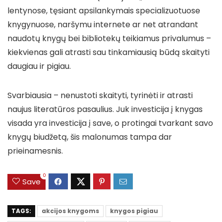
lentynose, tęsiant apsilankymais specializuotuose
knygynuose, naršymu internete ar net atrandant
naudotų knygų bei bibliotekų teikiamus privalumus –
kiekvienas gali atrasti sau tinkamiausią būdą skaityti
daugiau ir pigiau.
Svarbiausia – nenustoti skaityti, tyrinėti ir atrasti
naujus literatūros pasaulius. Juk investicija į knygas
visada yra investicija į save, o protingai tvarkant savo
knygų biudžetą, šis malonumas tampa dar
prieinamesnis.
0
Save
TAGS:
akcijos knygoms
knygos pigiau