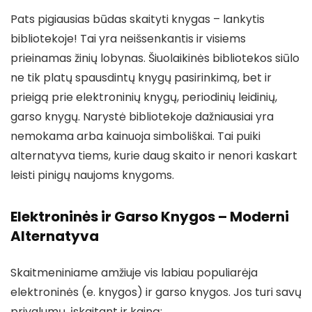
Pats pigiausias būdas skaityti knygas – lankytis
bibliotekoje! Tai yra neišsenkantis ir visiems
prieinamas žinių lobynas. Šiuolaikinės bibliotekos siūlo
ne tik platų spausdintų knygų pasirinkimą, bet ir
prieigą prie elektroninių knygų, periodinių leidinių,
garso knygų. Narystė bibliotekoje dažniausiai yra
nemokama arba kainuoja simboliškai. Tai puiki
alternatyva tiems, kurie daug skaito ir nenori kaskart
leisti pinigų naujoms knygoms.
Elektroninės ir Garso Knygos – Moderni
Alternatyva
Skaitmeniniame amžiuje vis labiau populiarėja
elektroninės (e. knygos) ir garso knygos. Jos turi savų
privalumų, įskaitant ir kainą: