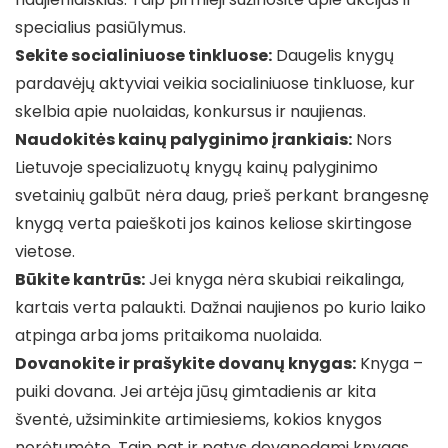
specialius pasiūlymus.
Sekite socialiniuose tinkluose:
Daugelis knygų
pardavėjų aktyviai veikia socialiniuose tinkluose, kur
skelbia apie nuolaidas, konkursus ir naujienas.
Naudokitės kainų palyginimo įrankiais:
Nors
Lietuvoje specializuotų knygų kainų palyginimo
svetainių galbūt nėra daug, prieš perkant brangesnę
knygą verta paieškoti jos kainos keliose skirtingose
vietose.
Būkite kantrūs:
Jei knyga nėra skubiai reikalinga,
kartais verta palaukti. Dažnai naujienos po kurio laiko
atpinga arba joms pritaikoma nuolaida.
Dovanokite ir prašykite dovanų knygas:
Knyga –
puiki dovana. Jei artėja jūsų gimtadienis ar kita
šventė, užsiminkite artimiesiems, kokios knygos
norėtumėte. Taip pat ir patys dovanodami knygas,