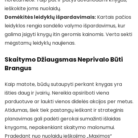
ieškokite joms nuolaidų.
Domėkitės leidyklų išpardavimais:
Kartais pačios
leidyklos rengia sandėlio valymo išpardavimus, kur
galima įsigyti knygų itin geromis kainomis. Verta sekti
mėgstamų leidyklų naujienas.
Skaitymo Džiaugsmas Neprivalo Būti
Brangus
Kaip matote, būdų sutaupyti perkant knygas yra
išties daug ir įvairių. Nereikia apsiriboti viena
parduotuve ar laukti vienos didelės akcijos per metus.
Atidumas, šiek tiek pastangų ieškant ir strateginis
planavimas gali padėti gerokai sumažinti išlaidas
knygoms, nepakenkiant skaitymo malonumui.
Pradedant nuo nuolaidų ieškojimo „Maximos“