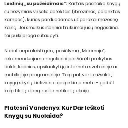
Leidinių „su pažeidimais“:
Kartais pasitaiko knygų
su nežymiais viršelio defektais (įbrėžimas, palenktas
kampas), kurios parduodamos už gerokai mažesnę
kainą. Jei smulkūs išoriniai trūkumai jūsų negąsdina,
tai puiki proga sutaupyti.
Norint nepraleisti gerų pasiūlymų „Maximoje“,
rekomenduojama reguliariai peržiūrėti prekybos
tinklo leidinius, apsilankyti jų interneto svetainėje ar
mobiliojoje programėlėje. Taip pat verta užsukti į
knygų skyrių kiekvieno apsipirkimo metu – galbūt
kaip tik tą dieną rasite netikėtą akciją.
Platesni Vandenys: Kur Dar Ieškoti
Knygų su Nuolaida?