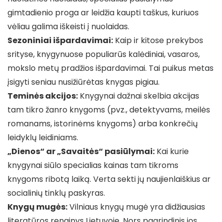
gimtadienio proga ar leidžia kaupti taškus, kuriuos
vėliau galima iškeisti į nuolaidas.
Sezoniniai išpardavimai:
Kaip ir kitose prekybos
srityse, knygynuose populiarūs kalėdiniai, vasaros,
mokslo metų pradžios išpardavimai. Tai puikus metas
įsigyti seniau nusižiūrėtas knygas pigiau.
Teminės akcijos:
Knygynai dažnai skelbia akcijas
tam tikro žanro knygoms (pvz., detektyvams, meilės
romanams, istorinėms knygoms) arba konkrečių
leidyklų leidiniams.
„Dienos“ ar „Savaitės“ pasiūlymai:
Kai kurie
knygynai siūlo specialias kainas tam tikroms
knygoms ribotą laiką. Verta sekti jų naujienlaiškius ar
socialinių tinklų paskyras.
Knygų mugės:
Vilniaus knygų mugė yra didžiausias
literatūros renginys Lietuvoje. Nors pagrindinis jos