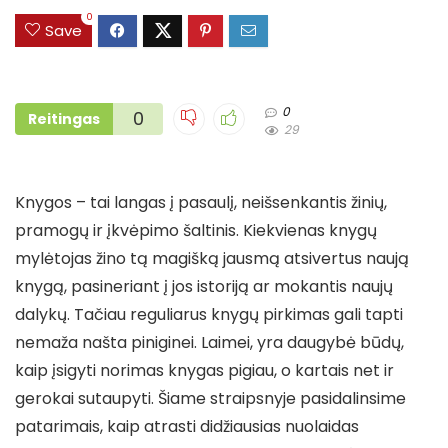
0
Save
0
0
Reitingas
29
Knygos – tai langas į pasaulį, neišsenkantis žinių,
pramogų ir įkvėpimo šaltinis. Kiekvienas knygų
mylėtojas žino tą magišką jausmą atsivertus naują
knygą, pasineriant į jos istoriją ar mokantis naujų
dalykų. Tačiau reguliarus knygų pirkimas gali tapti
nemaža našta piniginei. Laimei, yra daugybė būdų,
kaip įsigyti norimas knygas pigiau, o kartais net ir
gerokai sutaupyti. Šiame straipsnyje pasidalinsime
patarimais, kaip atrasti didžiausias nuolaidas