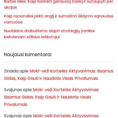
Barbie lėlės: Kaip išsirinkti geriausią žaislą ir sutaupyti per
akcijas
Kaip racionaliai pirkti anglį ir sumažinti šildymo sąnaudas
namuose
Nuolaidos drabužiams: slapti strategijų įrankiai
kiekvienam stiliaus ieškotojui
Naujausi komentarai
Zinaida
apie
Moki-veži Kortelės Aktyvavimas: Išsamus
Gidas, Kaip Gauti ir Naudotis Visais Privalumais
Svajunas
apie
Moki-veži Kortelės Aktyvavimas:
Išsamus Gidas, Kaip Gauti ir Naudotis Visais
Privalumais
Svajunas
apie
Moki-veži Kortelės Aktyvavimas: