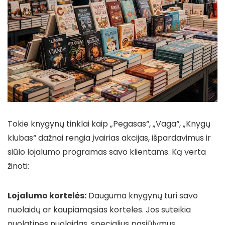
Tokie knygynų tinklai kaip „Pegasas“, „Vaga“, „Knygų
klubas“ dažnai rengia įvairias akcijas, išpardavimus ir
siūlo lojalumo programas savo klientams. Ką verta
žinoti:
Lojalumo kortelės:
Dauguma knygynų turi savo
nuolaidų ar kaupiamąsias korteles. Jos suteikia
nuolatines nuolaidas, specialius pasiūlymus