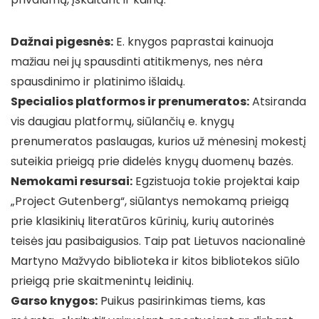
Dažnai pigesnės:
E. knygos paprastai kainuoja
mažiau nei jų spausdinti atitikmenys, nes nėra
spausdinimo ir platinimo išlaidų.
Specialios platformos ir prenumeratos:
Atsiranda
vis daugiau platformų, siūlančių e. knygų
prenumeratos paslaugas, kurios už mėnesinį mokestį
suteikia prieigą prie didelės knygų duomenų bazės.
Nemokami resursai:
Egzistuoja tokie projektai kaip
„Project Gutenberg“, siūlantys nemokamą prieigą
prie klasikinių literatūros kūrinių, kurių autorinės
teisės jau pasibaigusios. Taip pat Lietuvos nacionalinė
Martyno Mažvydo biblioteka ir kitos bibliotekos siūlo
prieigą prie skaitmenintų leidinių.
Garso knygos:
Puikus pasirinkimas tiems, kas