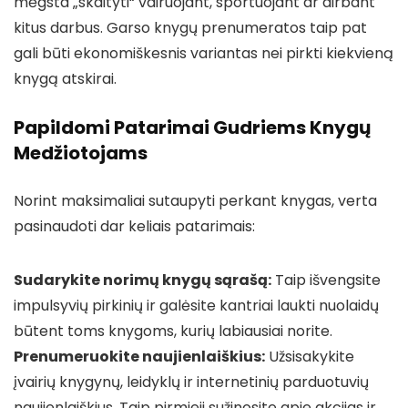
mėgsta „skaityti“ vairuojant, sportuojant ar dirbant
kitus darbus. Garso knygų prenumeratos taip pat
gali būti ekonomiškesnis variantas nei pirkti kiekvieną
knygą atskirai.
Papildomi Patarimai Gudriems Knygų
Medžiotojams
Norint maksimaliai sutaupyti perkant knygas, verta
pasinaudoti dar keliais patarimais:
Sudarykite norimų knygų sąrašą:
Taip išvengsite
impulsyvių pirkinių ir galėsite kantriai laukti nuolaidų
būtent toms knygoms, kurių labiausiai norite.
Prenumeruokite naujienlaiškius:
Užsisakykite
įvairių knygynų, leidyklų ir internetinių parduotuvių
naujienlaiškius. Taip pirmieji sužinosite apie akcijas ir