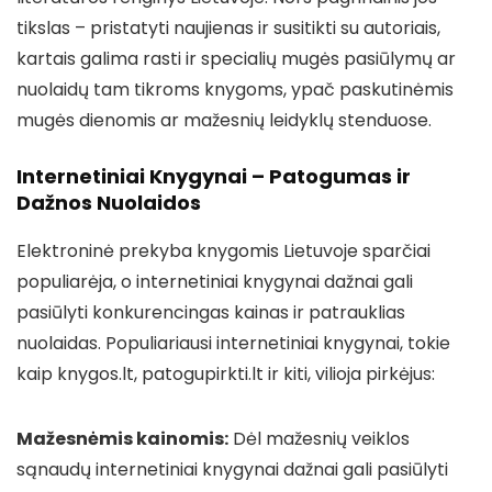
tikslas – pristatyti naujienas ir susitikti su autoriais,
kartais galima rasti ir specialių mugės pasiūlymų ar
nuolaidų tam tikroms knygoms, ypač paskutinėmis
mugės dienomis ar mažesnių leidyklų stenduose.
Internetiniai Knygynai – Patogumas ir
Dažnos Nuolaidos
Elektroninė prekyba knygomis Lietuvoje sparčiai
populiarėja, o internetiniai knygynai dažnai gali
pasiūlyti konkurencingas kainas ir patrauklias
nuolaidas. Populiariausi internetiniai knygynai, tokie
kaip knygos.lt, patogupirkti.lt ir kiti, vilioja pirkėjus:
Mažesnėmis kainomis:
Dėl mažesnių veiklos
sąnaudų internetiniai knygynai dažnai gali pasiūlyti