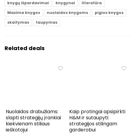
knygų išpardavimai
knygynai
literatūra
Maxima knygos
nuolaidos knygoms
pigios knygos
skaitymas
taupymas
Related deals
Nuolaidos drabužiams:
Kaip protingai apsipirkti
slapti strategijų įrankiai
H&M ir sutaupyti:
kiekvienam stiliaus
strategijos stilingam
ieškotojui
garderobui