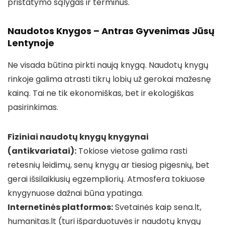
pristatymo sąlygas ir terminus.
Naudotos Knygos – Antras Gyvenimas Jūsų
Lentynoje
Ne visada būtina pirkti naują knygą. Naudotų knygų
rinkoje galima atrasti tikrų lobių už gerokai mažesnę
kainą. Tai ne tik ekonomiškas, bet ir ekologiškas
pasirinkimas.
Fiziniai naudotų knygų knygynai
(antikvariatai):
Tokiose vietose galima rasti
retesnių leidimų, senų knygų ar tiesiog pigesnių, bet
gerai išsilaikiusių egzempliorių. Atmosfera tokiuose
knygynuose dažnai būna ypatinga.
Internetinės platformos:
Svetainės kaip sena.lt,
humanitas.lt (turi išparduotuvės ir naudotų knygų