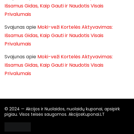
Išsamus Gidas, Kaip Gauti ir Naudotis Visais
Privalumais
Svajunas
apie
Moki-veži Kortelės Aktyvavimas:
Išsamus Gidas, Kaip Gauti ir Naudotis Visais
Privalumais
Svajunas
apie
Moki-veži Kortelės Aktyvavimas:
Išsamus Gidas, Kaip Gauti ir Naudotis Visais
Privalumais
© 2024 — Akcijos ir Nuolaidos, nuolaidų kuponai, apsipirk
pigiau. Visos teisės saugomos. AkcijosKuponai.LT