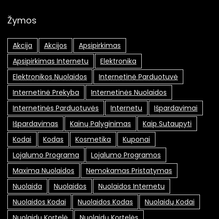
Žymos
Akcija
Akcijos
Apsipirkimas
Apsipirkimas Internetu
Elektronika
Elektronikos Nuolaidos
Internetinė Parduotuvė
Internetinė Prekyba
Internetinės Nuolaidos
Internetinės Parduotuvės
Internetu
Išpardavimai
Išpardavimas
Kainų Palyginimas
Kaip Sutaupyti
Kodai
Kodas
Kosmetika
Kuponai
Lojalumo Programa
Lojalumo Programos
Maxima Nuolaidos
Nemokamas Pristatymas
Nuolaida
Nuolaidos
Nuolaidos Internetu
Nuolaidos Kodai
Nuolaidos Kodas
Nuolaidų Kodai
Nuolaidų Kortelė
Nuolaidų Kortelės