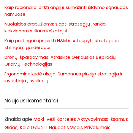
Kaip racionaliai pirkti anglį ir sumažinti šildymo sąnaudas
namuose
Nuolaidos drabužiams: slapti strategijų įrankiai
kiekvienam stiliaus ieškotojui
Kaip protingai apsipirkti H&M ir sutaupyti: strategijos
stilingam garderobui
Dronų Išpardavimas: Atraskite Geriausias Bepiločių
Orlaivių Technologijas
Ergonominė kėdė akcija: Sumanaus pirkėjo strategija ir
investicija į sveikatą
Naujausi komentarai
Zinaida
apie
Moki-veži Kortelės Aktyvavimas: Išsamus
Gidas, Kaip Gauti ir Naudotis Visais Privalumais