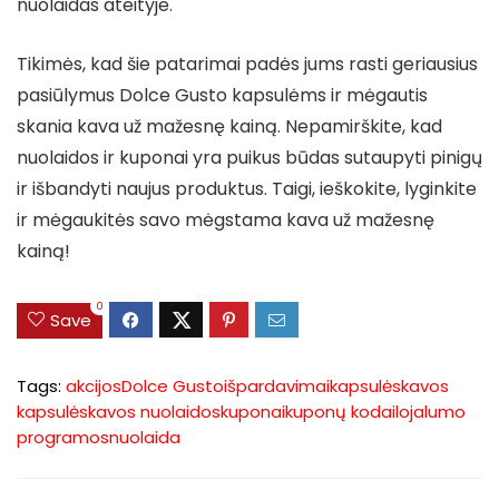
nuolaidas ateityje.
Tikimės, kad šie patarimai padės jums rasti geriausius
pasiūlymus Dolce Gusto kapsulėms ir mėgautis
skania kava už mažesnę kainą. Nepamirškite, kad
nuolaidos ir kuponai yra puikus būdas sutaupyti pinigų
ir išbandyti naujus produktus. Taigi, ieškokite, lyginkite
ir mėgaukitės savo mėgstama kava už mažesnę
kainą!
0
Save
Tags:
akcijos
Dolce Gusto
išpardavimai
kapsulės
kavos
kapsulės
kavos nuolaidos
kuponai
kuponų kodai
lojalumo
programos
nuolaida