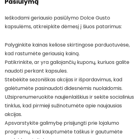
Pasiūlymą
Ieškodami geriausio pasiūlymo Dolce Gusto
kapsulėms, atkreipkite dėmesį į šiuos patarimus:
Palyginkite kainas keliose skirtingose parduotuvėse,
kad rastumėte geriausią kainą.
Patikrinkite, ar yra galiojančių kuponų, kuriuos galite
naudoti perkant kapsules.
Stebėkite sezoniškas akcijas ir išpardavimus, kad
galėtumėte pasinaudoti didesnėmis nuolaidomis.
Užsiprenumeruokite naujienlaiškius ir sekite socialinius
tinklus, kad pirmieji sužinotumėte apie naujausias
akcijas.
Apsvarstykite galimybę prisijungti prie lojalumo
programų, kad kauptumėte taškus ir gautumėte