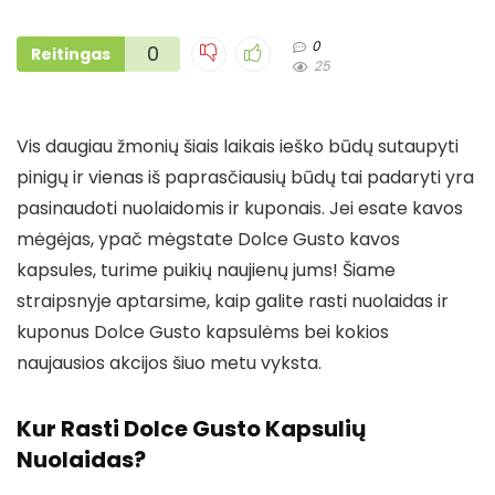
0
0
Reitingas
25
Vis daugiau žmonių šiais laikais ieško būdų sutaupyti
pinigų ir vienas iš paprasčiausių būdų tai padaryti yra
pasinaudoti nuolaidomis ir kuponais. Jei esate kavos
mėgėjas, ypač mėgstate Dolce Gusto kavos
kapsules, turime puikių naujienų jums! Šiame
straipsnyje aptarsime, kaip galite rasti nuolaidas ir
kuponus Dolce Gusto kapsulėms bei kokios
naujausios akcijos šiuo metu vyksta.
Kur Rasti Dolce Gusto Kapsulių
Nuolaidas?