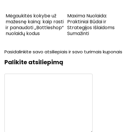
Mėgaukitės kokybe už
Maxima Nuolaida:
mažesnę kainą: kaip rasti
Praktiniai Būdai ir
ir panaudoti „Bottleshop“
Strategijos Išlaidoms
nuolaidų kodus
Sumažinti
Pasidalinkite savo atsiliepiais ir savo turimais kuponais
Palikite atsiliepimą