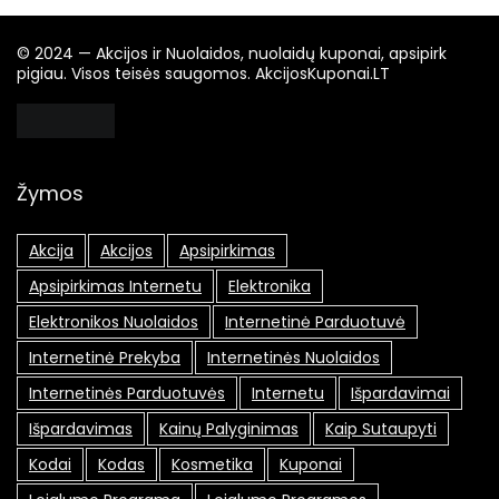
© 2024 — Akcijos ir Nuolaidos, nuolaidų kuponai, apsipirk
pigiau. Visos teisės saugomos. AkcijosKuponai.LT
Žymos
Akcija
Akcijos
Apsipirkimas
Apsipirkimas Internetu
Elektronika
Elektronikos Nuolaidos
Internetinė Parduotuvė
Internetinė Prekyba
Internetinės Nuolaidos
Internetinės Parduotuvės
Internetu
Išpardavimai
Išpardavimas
Kainų Palyginimas
Kaip Sutaupyti
Kodai
Kodas
Kosmetika
Kuponai