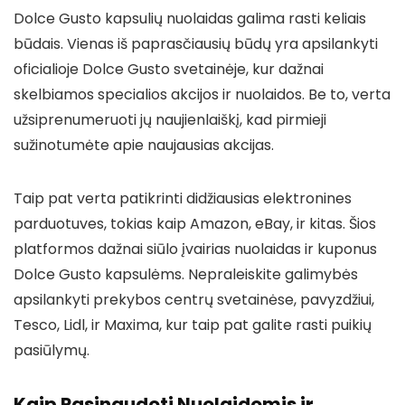
Dolce Gusto kapsulių nuolaidas galima rasti keliais
būdais. Vienas iš paprasčiausių būdų yra apsilankyti
oficialioje Dolce Gusto svetainėje, kur dažnai
skelbiamos specialios akcijos ir nuolaidos. Be to, verta
užsiprenumeruoti jų naujienlaiškį, kad pirmieji
sužinotumėte apie naujausias akcijas.
Taip pat verta patikrinti didžiausias elektronines
parduotuves, tokias kaip Amazon, eBay, ir kitas. Šios
platformos dažnai siūlo įvairias nuolaidas ir kuponus
Dolce Gusto kapsulėms. Nepraleiskite galimybės
apsilankyti prekybos centrų svetainėse, pavyzdžiui,
Tesco, Lidl, ir Maxima, kur taip pat galite rasti puikių
pasiūlymų.
Kaip Pasinaudoti Nuolaidomis ir