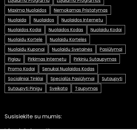
Lojalumo Programa
Lojalumo Programos
Maxima Nuolaidos
Nemokamas Pristatymas
Nuolaida
Nuolaidos
Nuolaidos Internetu
Nuolaidos Kodai
Nuolaidos Kodas
Nuolaidų Kodai
Nuolaidų Kortelė
Nuolaidų Kortelės
Nuolaidų Kuponai
Nuolaidų Svetainės
Pasiūlymai
Pigiau
Pirkimas Internetu
Pirkinių Sutaupymas
Promo Kodai
Senukai Nuolaidos Kodas
Socialiniai Tinklai
Specialūs Pasiūlymai
Sutaupyti
Sutaupyti Pinigų
Sveikata
Taupymas
Susisiekite su mumis:
info@akcijoskuponai.lt