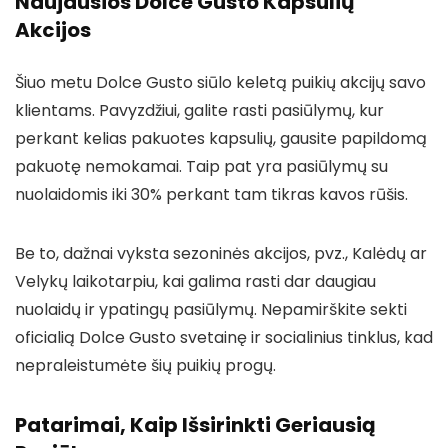
Naujausios Dolce Gusto Kapsulių
Akcijos
Šiuo metu Dolce Gusto siūlo keletą puikių akcijų savo
klientams. Pavyzdžiui, galite rasti pasiūlymų, kur
perkant kelias pakuotes kapsulių, gausite papildomą
pakuotę nemokamai. Taip pat yra pasiūlymų su
nuolaidomis iki 30% perkant tam tikras kavos rūšis.
Be to, dažnai vyksta sezoninės akcijos, pvz., Kalėdų ar
Velykų laikotarpiu, kai galima rasti dar daugiau
nuolaidų ir ypatingų pasiūlymų. Nepamirškite sekti
oficialią Dolce Gusto svetainę ir socialinius tinklus, kad
nepraleistumėte šių puikių progų.
Patarimai, Kaip Išsirinkti Geriausią