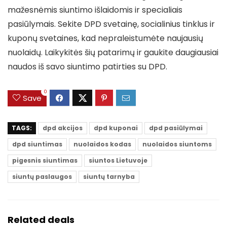
mažesnėmis siuntimo išlaidomis ir specialiais
pasiūlymais. Sekite DPD svetainę, socialinius tinklus ir
kuponų svetaines, kad nepraleistumėte naujausių
nuolaidų. Laikykitės šių patarimų ir gaukite daugiausiai
naudos iš savo siuntimo patirties su DPD.
0
Save
TAGS:
dpd akcijos
dpd kuponai
dpd pasiūlymai
dpd siuntimas
nuolaidos kodas
nuolaidos siuntoms
pigesnis siuntimas
siuntos Lietuvoje
siuntų paslaugos
siuntų tarnyba
Related deals