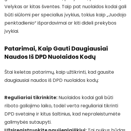
Velykas ar kitas šventes. Taip pat nuolaidos kodai gali
būti siūlomi per specialius įvykius, tokius kaip „Juodojo
penktadienio“ išpardavimai ar kiti dideli prekybos
įvykiai.
Patarimai, Kaip Gauti Daugiausiai
Naudos Iš DPD Nuolaidos Kodų
Štai keletas patarimų, kaip užtikrinti, kad gausite
daugiausiai naudos iš DPD nuolaidos kodų:
Reguliariai tikrinkite:
Nuolaidos kodai gali būti
riboto galiojimo laiko, todėl verta reguliariai tikrinti
DPD svetainę ir kitus šaltinius, kad nepraleistumėte
galimybės sutaupyti.
Užsiregistruokite naujienlaiškiui:
Tai puikus būdas