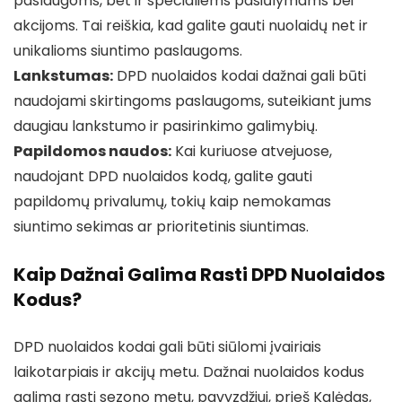
paslaugoms, bet ir specialiems pasiūlymams bei
akcijoms. Tai reiškia, kad galite gauti nuolaidų net ir
unikalioms siuntimo paslaugoms.
Lankstumas:
DPD nuolaidos kodai dažnai gali būti
naudojami skirtingoms paslaugoms, suteikiant jums
daugiau lankstumo ir pasirinkimo galimybių.
Papildomos naudos:
Kai kuriuose atvejuose,
naudojant DPD nuolaidos kodą, galite gauti
papildomų privalumų, tokių kaip nemokamas
siuntimo sekimas ar prioritetinis siuntimas.
Kaip Dažnai Galima Rasti DPD Nuolaidos
Kodus?
DPD nuolaidos kodai gali būti siūlomi įvairiais
laikotarpiais ir akcijų metu. Dažnai nuolaidos kodus
galima rasti sezono metu, pavyzdžiui, prieš Kalėdas,