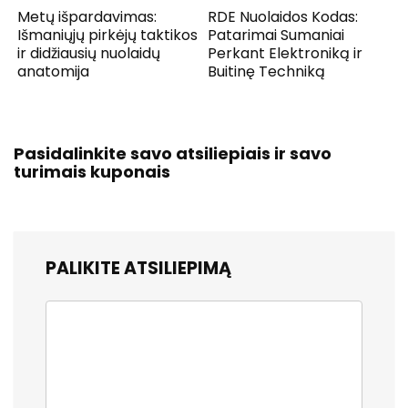
Metų išpardavimas:
RDE Nuolaidos Kodas:
Išmaniųjų pirkėjų taktikos
Patarimai Sumaniai
ir didžiausių nuolaidų
Perkant Elektroniką ir
anatomija
Buitinę Techniką
Pasidalinkite savo atsiliepiais ir savo
turimais kuponais
PALIKITE ATSILIEPIMĄ