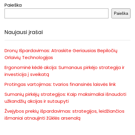
Paieška
Paieška
Naujausi įrašai
Dronų Išpardavimas: Atraskite Geriausias Bepiločių
Orlaivių Technologijas
Ergonominė kėdė akcija: Sumanaus pirkėjo strategija ir
investicija į sveikatą
Protingas vartojimas: tvarios finansinės laisvės link
Sumanių pirkėjų strategijos: Kaip maksimaliai išnaudoti
užkandžių akcijas ir sutaupyti
Žvejybos prekių išpardavimas: strategijos, leidžiančios
išmaniai atnaujinti žūklės arsenalą