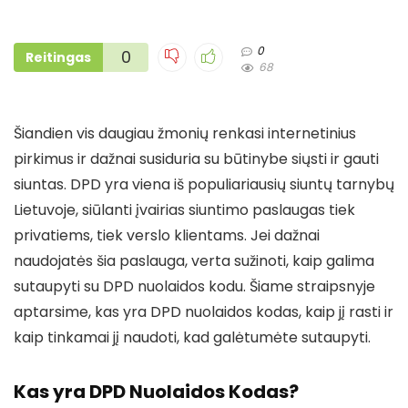
0
0
Reitingas
68
Šiandien vis daugiau žmonių renkasi internetinius
pirkimus ir dažnai susiduria su būtinybe siųsti ir gauti
siuntas. DPD yra viena iš populiariausių siuntų tarnybų
Lietuvoje, siūlanti įvairias siuntimo paslaugas tiek
privatiems, tiek verslo klientams. Jei dažnai
naudojatės šia paslauga, verta sužinoti, kaip galima
sutaupyti su DPD nuolaidos kodu. Šiame straipsnyje
aptarsime, kas yra DPD nuolaidos kodas, kaip jį rasti ir
kaip tinkamai jį naudoti, kad galėtumėte sutaupyti.
Kas yra DPD Nuolaidos Kodas?