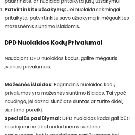
patikrinkite, ar nuolaida pritaikyta jūsų užsakymui.
Patvirtinkite užsakymą:
Jei nuolaida sėkmingai
pritaikyta, patvirtinkite savo užsakymą ir mėgaukitės
mažesnėmis siuntimo išlaidomis.
DPD Nuolaidos Kodų Privalumai
Naudojant DPD nuolaidos kodus, galite mėgautis
įvairiais privalumais:
Mažesnės išlaidos:
Pagrindinis nuolaidos kodų
privalumas yra mažesnės siuntimo išlaidos. Tai ypač
naudinga, jei dažnai siunčiate siuntas ar turite didelį
siuntimo poreikį.
Specialūs pasiūlymai:
DPD nuolaidos kodai gali būti
naudojami ne tik standartinėms siuntimo