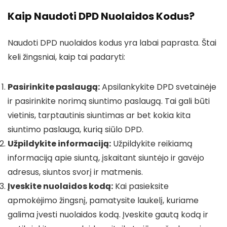
Kaip Naudoti DPD Nuolaidos Kodus?
Naudoti DPD nuolaidos kodus yra labai paprasta. Štai
keli žingsniai, kaip tai padaryti:
Pasirinkite paslaugą:
Apsilankykite DPD svetainėje
ir pasirinkite norimą siuntimo paslaugą. Tai gali būti
vietinis, tarptautinis siuntimas ar bet kokia kita
siuntimo paslauga, kurią siūlo DPD.
Užpildykite informaciją:
Užpildykite reikiamą
informaciją apie siuntą, įskaitant siuntėjo ir gavėjo
adresus, siuntos svorį ir matmenis.
Įveskite nuolaidos kodą:
Kai pasieksite
apmokėjimo žingsnį, pamatysite laukelį, kuriame
galima įvesti nuolaidos kodą. Įveskite gautą kodą ir