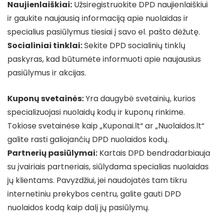
Naujienlaiškiai:
Užsiregistruokite DPD naujienlaiškiui
ir gaukite naujausią informaciją apie nuolaidas ir
specialius pasiūlymus tiesiai į savo el. pašto dėžutę.
Socialiniai tinklai:
Sekite DPD socialinių tinklų
paskyras, kad būtumėte informuoti apie naujausius
pasiūlymus ir akcijas.
Kuponų svetainės:
Yra daugybė svetainių, kurios
specializuojasi nuolaidų kodų ir kuponų rinkime.
Tokiose svetainėse kaip „Kuponai.lt“ ar „Nuolaidos.lt“
galite rasti galiojančių DPD nuolaidos kodų.
Partnerių pasiūlymai:
Kartais DPD bendradarbiauja
su įvairiais partneriais, siūlydama specialias nuolaidas
jų klientams. Pavyzdžiui, jei naudojatės tam tikru
internetiniu prekybos centru, galite gauti DPD
nuolaidos kodą kaip dalį jų pasiūlymų.