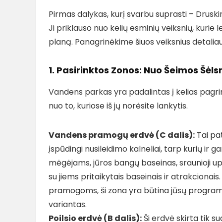
Pirmas dalykas, kurį svarbu suprasti – Drusk
Ji priklauso nuo kelių esminių veiksnių, kurie l
planą. Panagrinėkime šiuos veiksnius detaliau
1. Pasirinktos Zonos: Nuo Šeimos Šėl
Vandens parkas yra padalintas į kelias pagrindi
nuo to, kuriose iš jų norėsite lankytis.
Vandens pramogų erdvė (C dalis):
Tai pat
įspūdingi nusileidimo kalneliai, tarp kurių ir g
mėgėjams, jūros bangų baseinas, sraunioji upė
su jiems pritaikytais baseinais ir atrakcionais
pramogoms, ši zona yra būtina jūsų programos d
variantas.
Poilsio erdvė (B dalis):
Ši erdvė skirta tik s