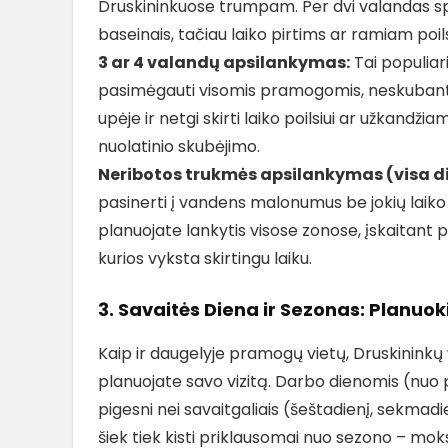
Druskininkuose trumpam. Per dvi valandas spės
baseinais, tačiau laiko pirtims ar ramiam poilsiu
3 ar 4 valandų apsilankymas:
Tai populiari
pasimėgauti visomis pramogomis, neskubant ap
upėje ir netgi skirti laiko poilsiui ar užkandži
nuolatinio skubėjimo.
Neribotos trukmės apsilankymas (visa d
pasinerti į vandens malonumus be jokių laiko 
planuojate lankytis visose zonose, įskaitant pi
kurios vyksta skirtingu laiku.
3. Savaitės Diena ir Sezonas: Planuok
Kaip ir daugelyje pramogų vietų, Druskininkų
planuojate savo vizitą. Darbo dienomis (nuo p
pigesni nei savaitgaliais (šeštadienį, sekmadi
šiek tiek kisti priklausomai nuo sezono – mok