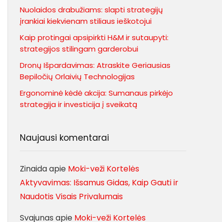
Nuolaidos drabužiams: slapti strategijų
įrankiai kiekvienam stiliaus ieškotojui
Kaip protingai apsipirkti H&M ir sutaupyti:
strategijos stilingam garderobui
Dronų Išpardavimas: Atraskite Geriausias
Bepiločių Orlaivių Technologijas
Ergonominė kėdė akcija: Sumanaus pirkėjo
strategija ir investicija į sveikatą
Naujausi komentarai
Zinaida
apie
Moki-veži Kortelės
Aktyvavimas: Išsamus Gidas, Kaip Gauti ir
Naudotis Visais Privalumais
Svajunas
apie
Moki-veži Kortelės