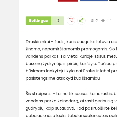
0
Reitingas
0
44
Druskininkai – žodis, kuris daugeliui lietuvių a
žinoma, nepamirštamomis pramogomis. Šio kuro
vandens parkas. Tai vieta, kurioje ištisus met
baseinų žydrynėje ir pirčių karštyje. Tačiau 
būsimam lankytojui kyla natūralus ir labai prak
pasistengsime atsakyti kuo išsamiau.
Šis straipsnis – tai ne tik sausas kainoraštis,
vandens parko kainodarą, atrasti geriausią ve
gudrybių, kaip sutaupyti. Tad pasiruoškite keli
pabaigoje jūsų lauks tobulai suplanuotas poils