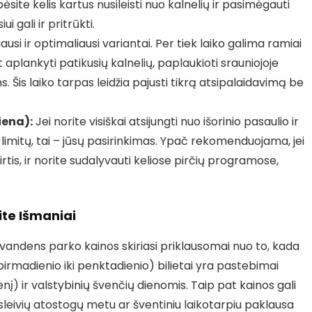
ite kelis kartus nusileisti nuo kalnelių ir pasimėgauti
i gali ir pritrūkti.
ausi ir optimaliausi variantai. Per tiek laiko galima ramiai
lankyti patikusių kalnelių, paplaukioti srauniojoje
ams. Šis laiko tarpas leidžia pajusti tikrą atsipalaidavimą be
iena):
Jei norite visiškai atsijungti nuo išorinio pasaulio ir
limitų, tai – jūsų pasirinkimas. Ypač rekomenduojama, jei
rtis, ir norite sudalyvauti keliose pirčių programose,
ite Išmaniai
 vandens parko kainos skiriasi priklausomai nuo to, kada
irmadienio iki penktadienio) bilietai yra pastebimai
enį) ir valstybinių švenčių dienomis. Taip pat kainos gali
sleivių atostogų metu ar šventiniu laikotarpiu paklausa