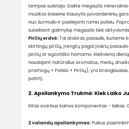
tempas sulėtėja. Galite mėgautis mineralinio
muzikos baseine klausytis povandeninių garsų.
nuo šurmulio ir pasilepinti ramiu poilsiu. Pap
suteikiant galimybę mėgautis tiek aktyviomi
Pirčių erdvė:
Tai atskiras pasaulis, kuriame k
skirtingų pirčių, įrengtų pagal įvairių pasauli
pirčių ar egzotiško hamamo. Kiekvieną dieną č
naudojant natūralius aromatus, medų, druską 
pramogų + Poilsio + Pirčių), yra brangiausias, 
patirtį.
2. Apsilankymo Trukmė: Kiek Laiko J
Kitas svarbus kainos komponentas – laikas. Gal
2 valandų apsilankymas:
Puikus pasirinkima