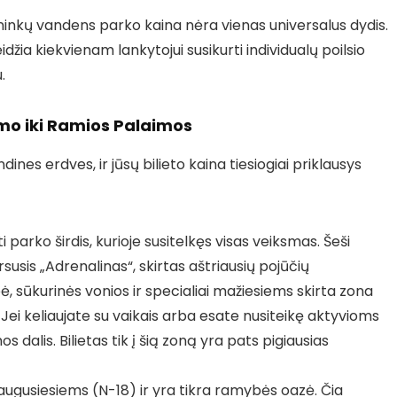
ininkų vandens parko kaina nėra vienas universalus dydis.
eidžia kiekvienam lankytojui susikurti individualų poilsio
.
smo iki Ramios Palaimos
nes erdves, ir jūsų bilieto kaina tiesiogiai priklausys
i parko širdis, kurioje susitelkęs visas veiksmas. Šeši
arsusis „Adrenalinas“, skirtas aštriausių pojūčių
, sūkurinės vonios ir specialiai mažiesiems skirta zona
. Jei keliaujate su vaikais arba esate nusiteikę aktyvioms
alis. Bilietas tik į šią zoną yra pats pigiausias
uaugusiesiems (N-18) ir yra tikra ramybės oazė. Čia