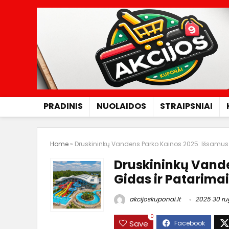
PRADINIS
NUOLAIDOS
STRAIPSNIAI
Home
»
Druskininkų Vandens Parko Kainos 2025: Išsamus G
Druskininkų Vand
Gidas ir Patarimai
akcijoskuponai.lt
2025 30 ru
0
Save