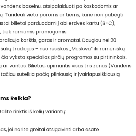
 vandens baseinu, atsipalaiduoti po kaskadomis ar
 Tai ideali vieta poroms ar tiems, kurie nori pabėgti
rastai bilietai parduodami į abi erdves kartu (B+C),
s, tiek ramiomis pramogomis.
araliauja karštis, garas ir aromatai. Daugiau nei 20
o šalių tradicijas – nuo rusiškos „Moskwa“ iki romėniškų
ia vyksta specialios pirčių programos su pirtininkais,
ar vantas. Bilietas, apimantis visas tris zonas (Vandens
tačiau suteikia pačią pilniausią ir įvairiapusiškiausią
ums Reikia?
ite rinktis iš kelių variantų:
s, jei norite greitai atsigaivinti arba esate