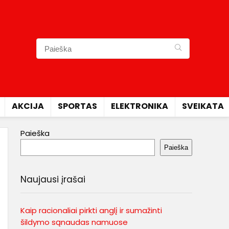
AKCIJA
SPORTAS
ELEKTRONIKA
SVEIKATA
Paieška
Paieška
Naujausi įrašai
Kaip racionaliai pirkti anglį ir sumažinti
šildymo sąnaudas namuose