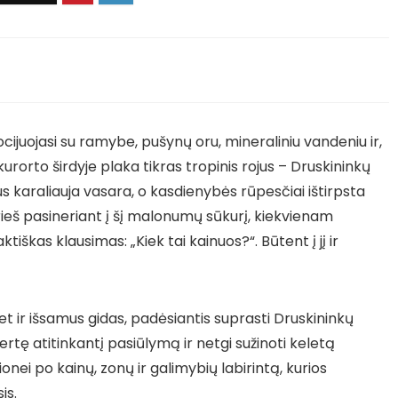
socijuojasi su ramybe, pušynų oru, mineraliniu vandeniu ir,
rto širdyje plaka tikras tropinis rojus – Druskininkų
us karaliauja vasara, o kasdienybės rūpesčiai ištirpsta
prieš pasineriant į šį malonumų sūkurį, kiekvienam
tiškas klausimas: „Kiek tai kainuos?“. Būtent į jį ir
 bet ir išsamus gidas, padėsiantis suprasti Druskininkų
rtę atitinkantį pasiūlymą ir netgi sužinoti keletą
onei po kainų, zonų ir galimybių labirintą, kurios
is.