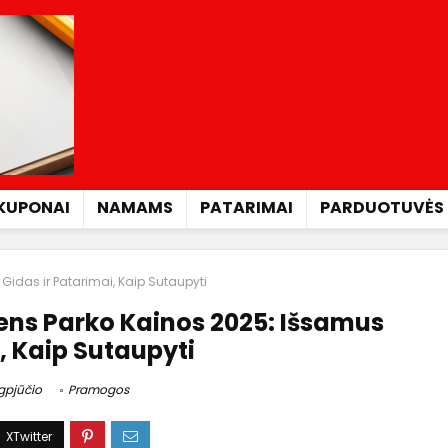
KUPONAI
NAMAMS
PATARIMAI
PARDUOTUVĖS
idas ir Patarimai, Kaip Sutaupyti
ens Parko Kainos 2025: Išsamus
, Kaip Sutaupyti
gpjūčio
Pramogos