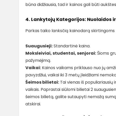
būna didžiausia, tad ir kainos gali būti aukšte
4. Lankytojų Kategorijos: Nuolaidos i
Parkas taiko lanksčią kainodarą skirtingoms
Suaugusieji:
Standartinė kaina.
Moksleiviai, studentai, senjorai:
Šioms gru
pažymėjimą.
Vaikai:
Kainos vaikams priklauso nuo jų amžia
pavyzdžiui, vaikai iki 3 metų įleidžiami nemo
Šeimos bilietai:
Tai vienas iš populiariausių 
vaikais. Paprastai siūlomi bilietai 2 suaugusie
šeimos bilietą, galite sutaupyti nemažą sumą,
atskirai.