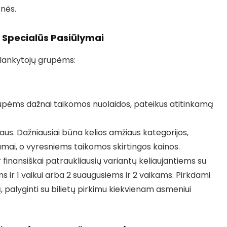
snės.
r Specialūs Pasiūlymai
 lankytojų grupėms:
pėms dažnai taikomos nuolaidos, pateikus atitinkamą
us. Dažniausiai būna kelios amžiaus kategorijos,
kamai, o vyresniems taikomos skirtingos kainos.
ir finansiškai patraukliausių variantų keliaujantiems su
ms ir 1 vaikui arba 2 suaugusiems ir 2 vaikams. Pirkdami
 palyginti su bilietų pirkimu kiekvienam asmeniui