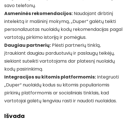
savo telefonų.
Asmeninės rekomendacijos:
Naudojant dirbtinį
intelektą ir mašininį mokymą, „Duper“ galėtų teikti
personalizuotas nuolaidų kodų rekomendacijas pagal
vartotojų pirkimo istoriją ir pomėgius.
Daugiau partnerių:
Plėsti partnerių tinklą,
įtraukiant daugiau parduotuvių ir paslaugų teikėjų,
siekiant suteikti vartotojams dar platesnį nuolaidų
kodų pasirinkimą.
Integracijos su kitomis platformomis:
Integruoti
„Duper“ nuolaidų kodus su kitomis populiariomis
pirkinių platformomis ar socialiniais tinklais, kad
vartotojai galėtų lengviau rasti ir naudoti nuolaidas.
Išvada