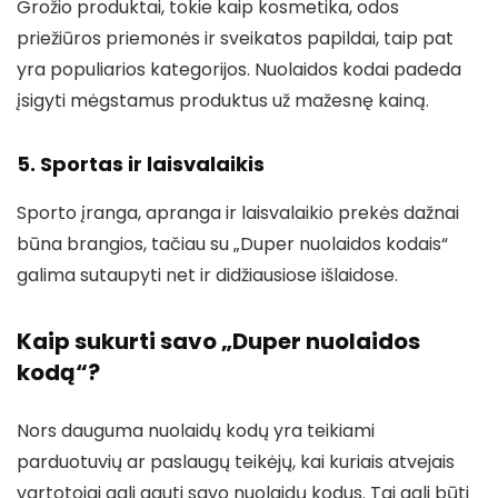
Grožio produktai, tokie kaip kosmetika, odos
priežiūros priemonės ir sveikatos papildai, taip pat
yra populiarios kategorijos. Nuolaidos kodai padeda
įsigyti mėgstamus produktus už mažesnę kainą.
5. Sportas ir laisvalaikis
Sporto įranga, apranga ir laisvalaikio prekės dažnai
būna brangios, tačiau su „Duper nuolaidos kodais“
galima sutaupyti net ir didžiausiose išlaidose.
Kaip sukurti savo „Duper nuolaidos
kodą“?
Nors dauguma nuolaidų kodų yra teikiami
parduotuvių ar paslaugų teikėjų, kai kuriais atvejais
vartotojai gali gauti savo nuolaidų kodus. Tai gali būti