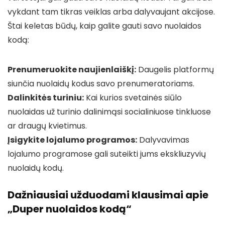
vykdant tam tikras veiklas arba dalyvaujant akcijose.
Štai keletas būdų, kaip galite gauti savo nuolaidos
kodą:
Prenumeruokite naujienlaiškį:
Daugelis platformų
siunčia nuolaidų kodus savo prenumeratoriams.
Dalinkitės turiniu:
Kai kurios svetainės siūlo
nuolaidas už turinio dalinimąsi socialiniuose tinkluose
ar draugų kvietimus.
Įsigykite lojalumo programos:
Dalyvavimas
lojalumo programose gali suteikti jums ekskliuzyvių
nuolaidų kodų.
Dažniausiai užduodami klausimai apie
„Duper nuolaidos kodą“