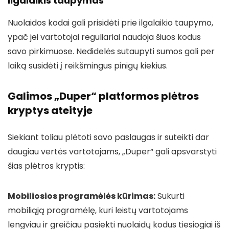
Ilgalaikis taupymas
Nuolaidos kodai gali prisidėti prie ilgalaikio taupymo,
ypač jei vartotojai reguliariai naudoja šiuos kodus
savo pirkimuose. Nedidelės sutaupyti sumos gali per
laiką susidėti į reikšmingus pinigų kiekius.
Galimos „Duper“ platformos plėtros
kryptys ateityje
Siekiant toliau plėtoti savo paslaugas ir suteikti dar
daugiau vertės vartotojams, „Duper“ gali apsvarstyti
šias plėtros kryptis:
Mobiliosios programėlės kūrimas:
Sukurti
mobiliąją programėlę, kuri leistų vartotojams
lengviau ir greičiau pasiekti nuolaidų kodus tiesiogiai iš