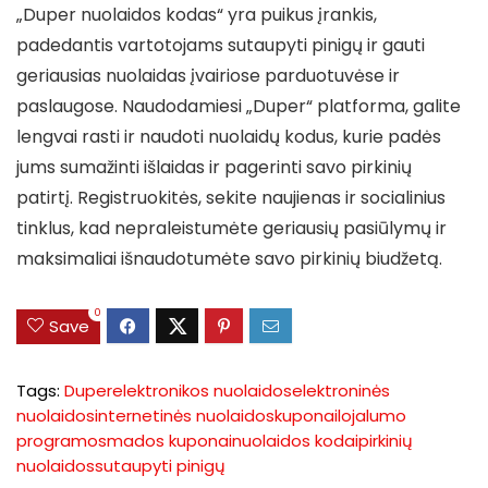
„Duper nuolaidos kodas“ yra puikus įrankis,
padedantis vartotojams sutaupyti pinigų ir gauti
geriausias nuolaidas įvairiose parduotuvėse ir
paslaugose. Naudodamiesi „Duper“ platforma, galite
lengvai rasti ir naudoti nuolaidų kodus, kurie padės
jums sumažinti išlaidas ir pagerinti savo pirkinių
patirtį. Registruokitės, sekite naujienas ir socialinius
tinklus, kad nepraleistumėte geriausių pasiūlymų ir
maksimaliai išnaudotumėte savo pirkinių biudžetą.
0
Save
Tags:
Duper
elektronikos nuolaidos
elektroninės
nuolaidos
internetinės nuolaidos
kuponai
lojalumo
programos
mados kuponai
nuolaidos kodai
pirkinių
nuolaidos
sutaupyti pinigų