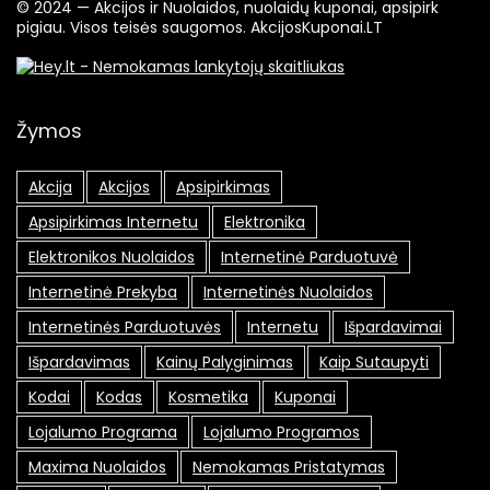
© 2024 — Akcijos ir Nuolaidos, nuolaidų kuponai, apsipirk
pigiau. Visos teisės saugomos. AkcijosKuponai.LT
Žymos
Akcija
Akcijos
Apsipirkimas
Apsipirkimas Internetu
Elektronika
Elektronikos Nuolaidos
Internetinė Parduotuvė
Internetinė Prekyba
Internetinės Nuolaidos
Internetinės Parduotuvės
Internetu
Išpardavimai
Išpardavimas
Kainų Palyginimas
Kaip Sutaupyti
Kodai
Kodas
Kosmetika
Kuponai
Lojalumo Programa
Lojalumo Programos
Maxima Nuolaidos
Nemokamas Pristatymas