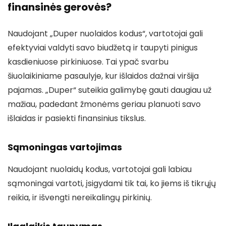
finansinės gerovės?
Naudojant „Duper nuolaidos kodus“, vartotojai gali
efektyviai valdyti savo biudžetą ir taupyti pinigus
kasdieniuose pirkiniuose. Tai ypač svarbu
šiuolaikiniame pasaulyje, kur išlaidos dažnai viršija
pajamas. „Duper“ suteikia galimybę gauti daugiau už
mažiau, padedant žmonėms geriau planuoti savo
išlaidas ir pasiekti finansinius tikslus.
Sąmoningas vartojimas
Naudojant nuolaidų kodus, vartotojai gali labiau
sąmoningai vartoti, įsigydami tik tai, ko jiems iš tikrųjų
reikia, ir išvengti nereikalingų pirkinių.