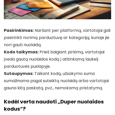
Pasirinkimas:
Naršant per platformą, vartotojai gali
pasirinkti norimą parduotuvę ar kategoriją, kurioje jie
nori gauti nuolaidą.
Kodo taikymas:
Prieš baigiant pirkimą, vartotojai
įveda gautą nuolaidos kodą į atitinkamą laukelį
parduotuvės puslapyje.
Sutaupymas:
Taikant kodą, užsakymo suma
sumažinama pagal suteiktą nuolaidą arba vartotojai
gauna kitą paskatą, pvz., nemokamą pristatymą.
Kodėl verta naudoti „Duper nuolaidos
kodus“?