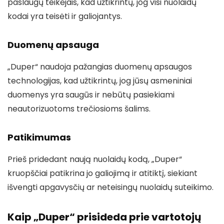
paslaugų teikėjais, kad užtikrintų, jog visi nuolaidų
kodai yra teisėti ir galiojantys.
Duomenų apsauga
„Duper“ naudoja pažangias duomenų apsaugos
technologijas, kad užtikrintų, jog jūsų asmeniniai
duomenys yra saugūs ir nebūtų pasiekiami
neautorizuotoms trečiosioms šalims.
Patikimumas
Prieš pridedant naują nuolaidų kodą, „Duper“
kruopščiai patikrina jo galiojimą ir atitiktį, siekiant
išvengti apgavysčių ar neteisingų nuolaidų suteikimo.
Kaip „Duper“ prisideda prie vartotojų