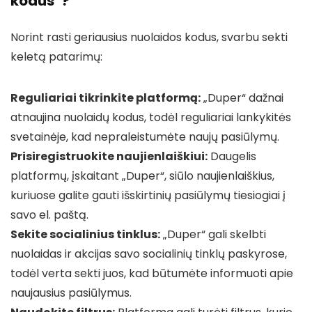
kodus“?
Norint rasti geriausius nuolaidos kodus, svarbu sekti
keletą patarimų:
Reguliariai tikrinkite platformą:
„Duper“ dažnai
atnaujina nuolaidų kodus, todėl reguliariai lankykitės
svetainėje, kad nepraleistumėte naujų pasiūlymų.
Prisiregistruokite naujienlaiškiui:
Daugelis
platformų, įskaitant „Duper“, siūlo naujienlaiškius,
kuriuose galite gauti išskirtinių pasiūlymų tiesiogiai į
savo el. paštą.
Sekite socialinius tinklus:
„Duper“ gali skelbti
nuolaidas ir akcijas savo socialinių tinklų paskyrose,
todėl verta sekti juos, kad būtumėte informuoti apie
naujausius pasiūlymus.