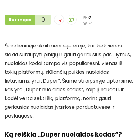
0
0
Reitingas
16
Šiandieninėje skaitmeninėje eroje, kur kiekvienas
siekia sutaupyti pinigų ir gauti geriausius pasiūlymus,
nuolaidos kodai tampa vis populiaresni. Vienas iš
tokių platformų, siūlančių puikias nuolaidas
lietuviams, yra „Duper“. Šiame straipsnyje aptarsime,
kas yra „Duper nuolaidos kodas“, kaip jį naudoti, ir
kodėl verta sekti šią platformą, norint gauti
geriausias nuolaidas įvairiose parduotuvėse ir
paslaugose.
Ką reiškia „Duper nuolaidos kodas“?