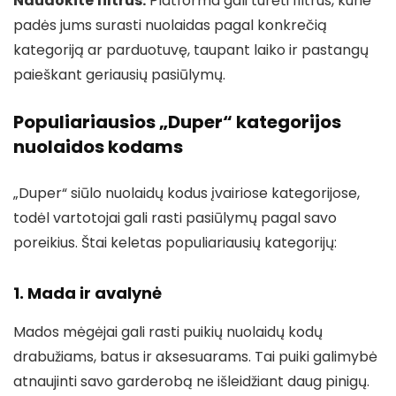
Naudokite filtrus:
Platforma gali turėti filtrus, kurie
padės jums surasti nuolaidas pagal konkrečią
kategoriją ar parduotuvę, taupant laiko ir pastangų
paieškant geriausių pasiūlymų.
Populiariausios „Duper“ kategorijos
nuolaidos kodams
„Duper“ siūlo nuolaidų kodus įvairiose kategorijose,
todėl vartotojai gali rasti pasiūlymų pagal savo
poreikius. Štai keletas populiariausių kategorijų:
1. Mada ir avalynė
Mados mėgėjai gali rasti puikių nuolaidų kodų
drabužiams, batus ir aksesuarams. Tai puiki galimybė
atnaujinti savo garderobą ne išleidžiant daug pinigų.