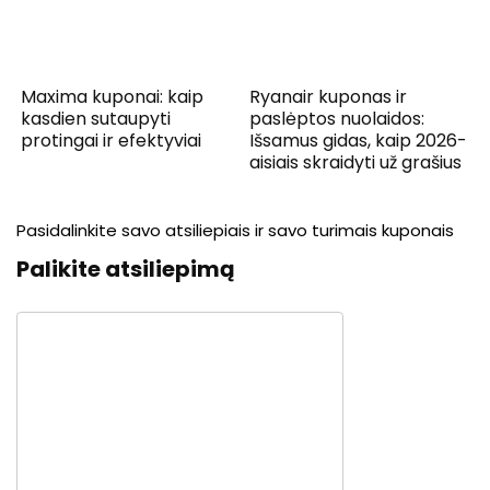
Maxima kuponai: kaip
Ryanair kuponas ir
kasdien sutaupyti
paslėptos nuolaidos:
protingai ir efektyviai
Išsamus gidas, kaip 2026-
aisiais skraidyti už grašius
Pasidalinkite savo atsiliepiais ir savo turimais kuponais
Palikite atsiliepimą