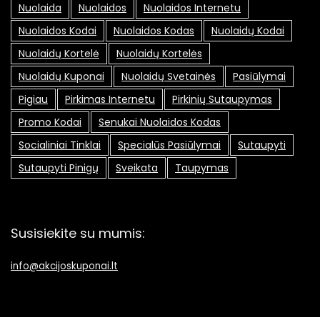
Nuolaida
Nuolaidos
Nuolaidos Internetu
Nuolaidos Kodai
Nuolaidos Kodas
Nuolaidų Kodai
Nuolaidų Kortelė
Nuolaidų Kortelės
Nuolaidų Kuponai
Nuolaidų Svetainės
Pasiūlymai
Pigiau
Pirkimas Internetu
Pirkinių Sutaupymas
Promo Kodai
Senukai Nuolaidos Kodas
Socialiniai Tinklai
Specialūs Pasiūlymai
Sutaupyti
Sutaupyti Pinigų
Sveikata
Taupymas
Susisiekite su mumis:
info@akcijoskuponai.lt