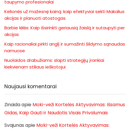
taupymo profesionalai
Kelionės už mažesnę kainą: kaip efektyviai sekti Makalius
akcijas ir planuoti atostogas
Barbie lėlės: Kaip išsirinkti geriausią žaislą ir sutaupyti per
akcijas
Kaip racionaliai pirkti anglį ir sumažinti šildymo sąnaudas
namuose
Nuolaidos drabužiams: slapti strategijų įrankiai
kiekvienam stiliaus ieškotojui
Naujausi komentarai
Zinaida
apie
Moki-veži Kortelės Aktyvavimas: Išsamus
Gidas, Kaip Gauti ir Naudotis Visais Privalumais
Svajunas
apie
Moki-veži Kortelės Aktyvavimas: