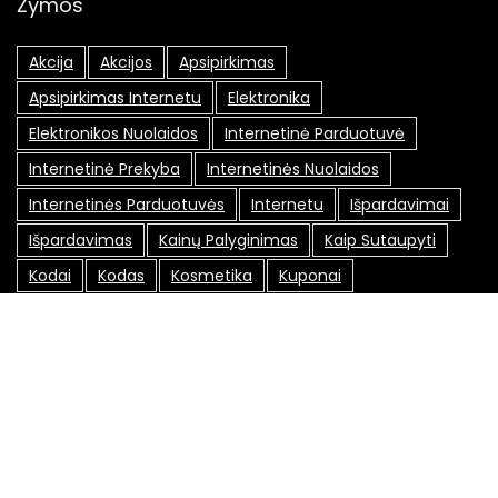
Žymos
Akcija
Akcijos
Apsipirkimas
Apsipirkimas Internetu
Elektronika
Elektronikos Nuolaidos
Internetinė Parduotuvė
Internetinė Prekyba
Internetinės Nuolaidos
Internetinės Parduotuvės
Internetu
Išpardavimai
Išpardavimas
Kainų Palyginimas
Kaip Sutaupyti
Kodai
Kodas
Kosmetika
Kuponai
Lojalumo Programa
Lojalumo Programos
Maxima Nuolaidos
Nemokamas Pristatymas
Nuolaida
Nuolaidos
Nuolaidos Internetu
Nuolaidos Kodai
Nuolaidos Kodas
Nuolaidų Kodai
Nuolaidų Kortelė
Nuolaidų Kortelės
Nuolaidų Kuponai
Nuolaidų Svetainės
Pasiūlymai