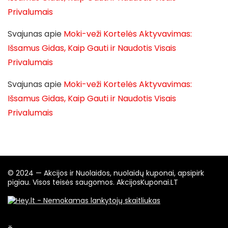
Privalumais
Svajunas
apie
Moki-veži Kortelės Aktyvavimas:
Išsamus Gidas, Kaip Gauti ir Naudotis Visais
Privalumais
Svajunas
apie
Moki-veži Kortelės Aktyvavimas:
Išsamus Gidas, Kaip Gauti ir Naudotis Visais
Privalumais
© 2024 — Akcijos ir Nuolaidos, nuolaidų kuponai, apsipirk
pigiau. Visos teisės saugomos. AkcijosKuponai.LT