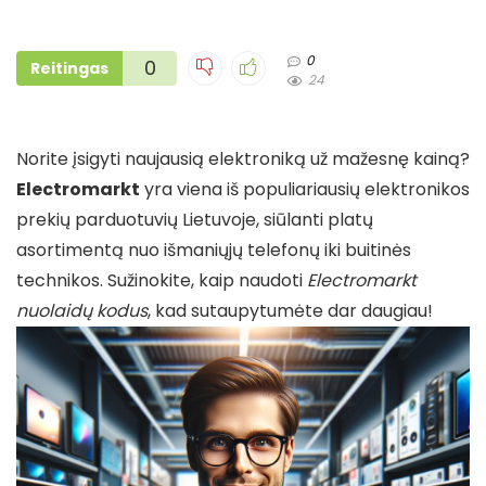
0
0
Reitingas
24
Norite įsigyti naujausią elektroniką už mažesnę kainą?
Electromarkt
yra viena iš populiariausių elektronikos
prekių parduotuvių Lietuvoje, siūlanti platų
asortimentą nuo išmaniųjų telefonų iki buitinės
technikos. Sužinokite, kaip naudoti
Electromarkt
nuolaidų kodus
, kad sutaupytumėte dar daugiau!