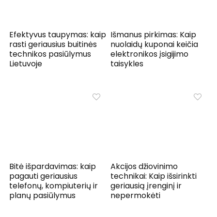
Efektyvus taupymas: kaip
Išmanus pirkimas: Kaip
rasti geriausius buitinės
nuolaidų kuponai keičia
technikos pasiūlymus
elektronikos įsigijimo
Lietuvoje
taisykles
Bitė išpardavimas: kaip
Akcijos džiovinimo
pagauti geriausius
technikai: Kaip išsirinkti
telefonų, kompiuterių ir
geriausią įrenginį ir
planų pasiūlymus
nepermokėti