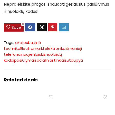
Nepraleiskite progos išnaudoti geriausius pasiūlymus
ir nuolaidų kodus!
0
Save
Tags:
akcijos
buitinė
technika
Electromarkt
elektronika
išmanieji
telefonai
naujienlaiškis
nuolaidų
kodai
pasiūlymai
socialiniai tinklai
sutaupyti
Related deals