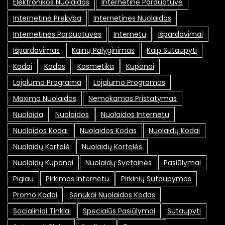
Elektronikos Nuolaidos
Internetinė Parduotuvė
Internetinė Prekyba
Internetinės Nuolaidos
Internetinės Parduotuvės
Internetu
Išpardavimai
Išpardavimas
Kainų Palyginimas
Kaip Sutaupyti
Kodai
Kodas
Kosmetika
Kuponai
Lojalumo Programa
Lojalumo Programos
Maxima Nuolaidos
Nemokamas Pristatymas
Nuolaida
Nuolaidos
Nuolaidos Internetu
Nuolaidos Kodai
Nuolaidos Kodas
Nuolaidų Kodai
Nuolaidų Kortelė
Nuolaidų Kortelės
Nuolaidų Kuponai
Nuolaidų Svetainės
Pasiūlymai
Pigiau
Pirkimas Internetu
Pirkinių Sutaupymas
Promo Kodai
Senukai Nuolaidos Kodas
Socialiniai Tinklai
Specialūs Pasiūlymai
Sutaupyti