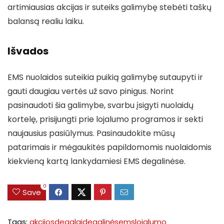
artimiausias akcijas ir suteiks galimybę stebėti taškų
balansą realiu laiku.
Išvados
EMS nuolaidos suteikia puikią galimybę sutaupyti ir
gauti daugiau vertės už savo pinigus. Norint
pasinaudoti šia galimybe, svarbu įsigyti nuolaidų
kortelę, prisijungti prie lojalumo programos ir sekti
naujausius pasiūlymus. Pasinaudokite mūsų
patarimais ir mėgaukitės papildomomis nuolaidomis
kiekvieną kartą lankydamiesi EMS degalinėse.
0
Save
Tags:
akcijos
degalai
degalinės
ems
lojalumo