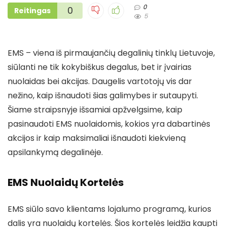
0
0
Reitingas
5
EMS – viena iš pirmaujančių degalinių tinklų Lietuvoje,
siūlanti ne tik kokybiškus degalus, bet ir įvairias
nuolaidas bei akcijas. Daugelis vartotojų vis dar
nežino, kaip išnaudoti šias galimybes ir sutaupyti.
Šiame straipsnyje išsamiai apžvelgsime, kaip
pasinaudoti EMS nuolaidomis, kokios yra dabartinės
akcijos ir kaip maksimaliai išnaudoti kiekvieną
apsilankymą degalinėje.
EMS Nuolaidų Kortelės
EMS siūlo savo klientams lojalumo programą, kurios
dalis yra nuolaidų kortelės. Šios kortelės leidžia kaupti