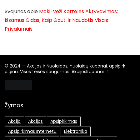
Svajunas
apie
Moki-veži Kortelės Aktyvavimas:
Išsamus Gidas, Kaip Gauti ir Naudotis Visais
Privalumais
© 2024 — Akcijos ir Nuolaidos, nuolaidų kuponai, apsipirk
pigiau. Visos teisės saugomos. AkcijosKuponai.LT
Žymos
Akcija
Akcijos
Apsipirkimas
Apsipirkimas Internetu
Elektronika