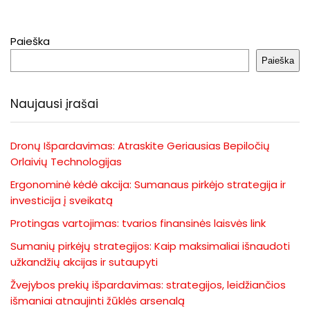
Paieška
Paieška
Naujausi įrašai
Dronų Išpardavimas: Atraskite Geriausias Bepiločių
Orlaivių Technologijas
Ergonominė kėdė akcija: Sumanaus pirkėjo strategija ir
investicija į sveikatą
Protingas vartojimas: tvarios finansinės laisvės link
Sumanių pirkėjų strategijos: Kaip maksimaliai išnaudoti
užkandžių akcijas ir sutaupyti
Žvejybos prekių išpardavimas: strategijos, leidžiančios
išmaniai atnaujinti žūklės arsenalą