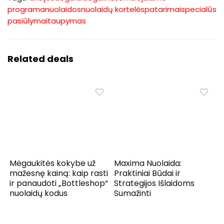
programa
nuolaidos
nuolaidų kortelės
patarimai
specialūs
pasiūlymai
taupymas
Related deals
Mėgaukitės kokybe už
Maxima Nuolaida:
mažesnę kainą: kaip rasti
Praktiniai Būdai ir
ir panaudoti „Bottleshop“
Strategijos Išlaidoms
nuolaidų kodus
Sumažinti