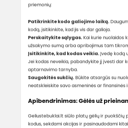
priemonių:
Patikrinkite kodo galiojimo laiką.
Dauguma 
kodą, įsitikinkite, kad jis vis dar galioja.
Perskaitykite sąlygas.
Kai kurie nuolaidos k
užsakymo sumą arba apribojimus tam tikro
Įsitikinkite, kad kodas veikia.
Įvedę kodą u
Jei kodas neveikia, pabandykite jį įvesti dar k
aptarnavimo tarnyba.
Saugokitės sukčių.
Būkite atsargūs su nuol
neatskleiskite savo asmeninės ar finansinės 
Apibendrinimas: Gėlės už prieina
Geliustebuklai.lt siūlo platų gėlių ir puokšč
kodus, sekdami akcijas ir pasinaudodami kitai