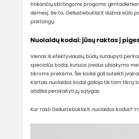
tinkančių skirtingoms progoms: gimtadieniam
dėmesį. Be to, Geliustebuklai.lt dažnai siūlo 
pastangų.
Nuolaidų kodai: jūsų raktas į pige
Vienas iš efektyviausių būdų sutaupyti perkan
specialūs kodai, kuriuos įvedus užsakymo me
tikroms prekėms. Šie kodai gali suteikti įvair
Kartais nuolaidos kodai galioja tik tam tikrą l
atidžiai perskaityti jų sąlygas.
Kur rasti Geliustebuklai.lt nuolaidos kodus? Y