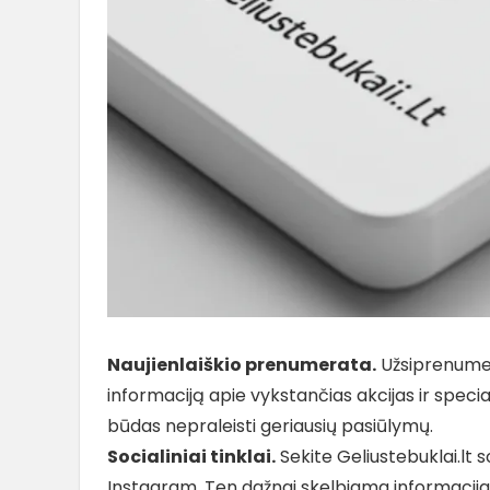
Naujienlaiškio prenumerata.
Užsiprenumera
informaciją apie vykstančias akcijas ir special
būdas nepraleisti geriausių pasiūlymų.
Socialiniai tinklai.
Sekite Geliustebuklai.lt 
Instagram. Ten dažnai skelbiama informacija 