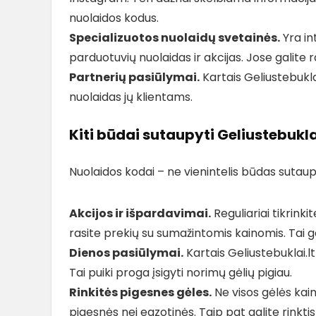
nuolaidos kodus.
Specializuotos nuolaidų svetainės.
Yra in
parduotuvių nuolaidas ir akcijas. Jose galite ra
Partnerių pasiūlymai.
Kartais Geliustebukla
nuolaidas jų klientams.
Kiti būdai sutaupyti Geliustebuklai
Nuolaidos kodai – ne vienintelis būdas sutaup
Akcijos ir išpardavimai.
Reguliariai tikrinki
rasite prekių su sumažintomis kainomis. Tai ga
Dienos pasiūlymai.
Kartais Geliustebuklai.l
Tai puiki proga įsigyti norimų gėlių pigiau.
Rinkitės pigesnes gėles.
Ne visos gėlės kain
pigesnės nei egzotinės. Taip pat galite rink