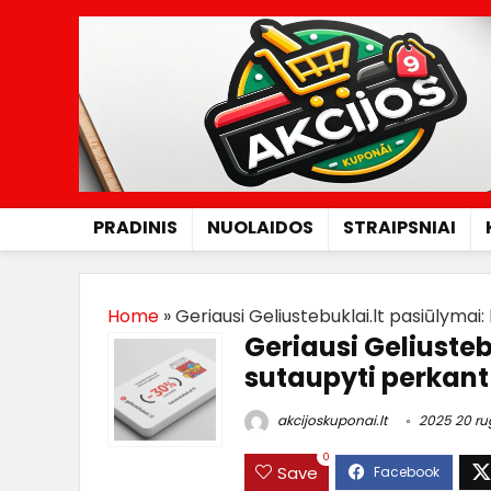
PRADINIS
NUOLAIDOS
STRAIPSNIAI
Home
»
Geriausi Geliustebuklai.lt pasiūlymai
Geriausi Geliusteb
sutaupyti perkant
akcijoskuponai.lt
2025 20 ru
0
Save