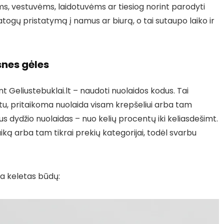
s, vestuvėms, laidotuvėms ar tiesiog norint parodyti
patogų pristatymą į namus ar biurą, o tai sutaupo laiko ir
snes gėles
t Geliustebuklai.lt – naudoti nuolaidos kodus. Tai
tu, pritaikoma nuolaida visam krepšeliui arba tam
aus dydžio nuolaidas – nuo kelių procentų iki keliasdešimt.
aiką arba tam tikrai prekių kategorijai, todėl svarbu
ra keletas būdų: