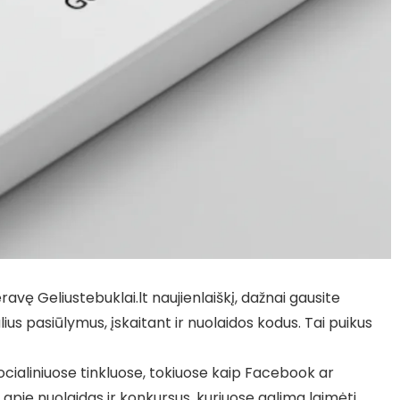
vę Geliustebuklai.lt naujienlaiškį, dažnai gausite
ius pasiūlymus, įskaitant ir nuolaidos kodus. Tai puikus
socialiniuose tinkluose, tokiuose kaip Facebook ar
apie nuolaidas ir konkursus, kuriuose galima laimėti