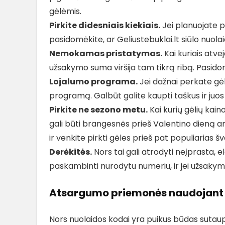
gėlėmis.
Pirkite didesniais kiekiais.
Jei planuojate pi
pasidomėkite, ar Geliustebuklai.lt siūlo nuo
Nemokamas pristatymas.
Kai kuriais atve
užsakymo suma viršija tam tikrą ribą. Pasido
Lojalumo programa.
Jei dažnai perkate gėle
programą. Galbūt galite kaupti taškus ir juos i
Pirkite ne sezono metu.
Kai kurių gėlių kain
gali būti brangesnės prieš Valentino dieną ar
ir venkite pirkti gėles prieš pat populiarias š
Derėkitės.
Nors tai gali atrodyti neįprasta, 
paskambinti nurodytu numeriu, ir jei užsakymas
Atsargumo priemonės naudojant 
Nors nuolaidos kodai yra puikus būdas sutaupy