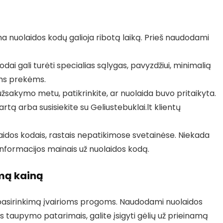
nuolaidos kodų galioja ribotą laiką. Prieš naudodami
odai gali turėti specialias sąlygas, pavyzdžiui, minimalią
ms prekėms.
žsakymo metu, patikrinkite, ar nuolaida buvo pritaikyta.
artą arba susisiekite su Geliustebuklai.lt klientų
aidos kodais, rastais nepatikimose svetainėse. Niekada
informacijos mainais už nuolaidos kodą.
mą kainą
ių pasirinkimą įvairioms progoms. Naudodami nuolaidos
s taupymo patarimais, galite įsigyti gėlių už prieinamą