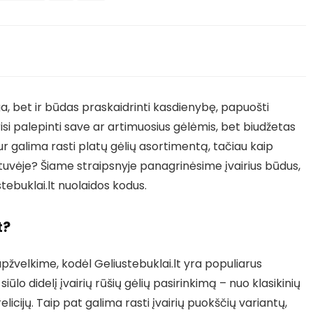
ga, bet ir būdas praskaidrinti kasdienybę, papuošti
isi palepinti save ar artimuosius gėlėmis, bet biudžetas
 kur galima rasti platų gėlių asortimentą, tačiau kaip
tuvėje? Šiame straipsnyje panagrinėsime įvairius būdus,
stebuklai.lt nuolaidos kodus.
t?
pžvelkime, kodėl Geliustebuklai.lt yra populiarus
siūlo didelį įvairių rūšių gėlių pasirinkimą – nuo klasikinių
relicijų. Taip pat galima rasti įvairių puokščių variantų,