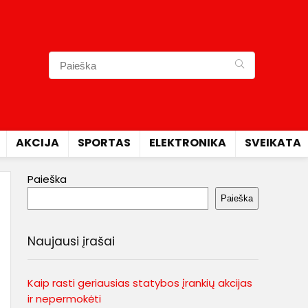
AKCIJA
SPORTAS
ELEKTRONIKA
SVEIKATA
Paieška
Paieška
Naujausi įrašai
Kaip rasti geriausias statybos įrankių akcijas
ir nepermokėti