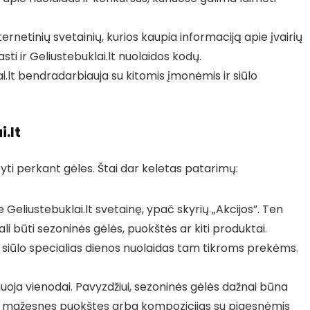
ternetinių svetainių, kurios kaupia informaciją apie įvairių
sti ir Geliustebuklai.lt nuolaidos kodų.
i.lt bendradarbiauja su kitomis įmonėmis ir siūlo
.lt
yti perkant gėles. Štai dar keletas patarimų:
te Geliustebuklai.lt svetainę, ypač skyrių „Akcijos”. Ten
li būti sezoninės gėlės, puokštės ar kiti produktai.
t siūlo specialias dienos nuolaidas tam tikroms prekėms.
uoja vienodai. Pavyzdžiui, sezoninės gėlės dažnai būna
tis mažesnes puokštes arba kompozicijas su pigesnėmis