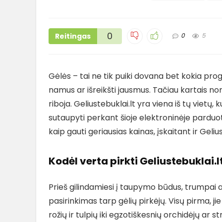
0
Reitingas
0
5
Gėlės – tai ne tik puiki dovana bet kokia pro
namus ar išreikšti jausmus. Tačiau kartais nor
riboja. Geliustebuklai.lt yra viena iš tų vietų,
sutaupyti perkant šioje elektroninėje parduo
kaip gauti geriausias kainas, įskaitant ir Geliu
Kodėl verta pirkti Geliustebuklai.l
Prieš gilindamiesi į taupymo būdus, trumpai a
pasirinkimas tarp gėlių pirkėjų. Visų pirma, jie 
rožių ir tulpių iki egzotiškesnių orchidėjų ar st