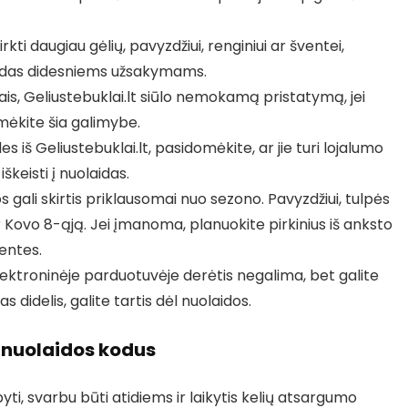
rkti daugiau gėlių, pavyzdžiui, renginiui ar šventei,
laidas didesniems užsakymams.
jais, Geliustebuklai.lt siūlo nemokamą pristatymą, jei
mėkite šia galimybe.
s iš Geliustebuklai.lt, pasidomėkite, ar jie turi lojalumo
škeisti į nuolaidas.
os gali skirtis priklausomai nuo sezono. Pavyzdžiui, tulpės
 Kovo 8-ąją. Jei įmanoma, planuokite pirkinius iš anksto
ventes.
elektroninėje parduotuvėje derėtis negalima, bet galite
 didelis, galite tartis dėl nuolaidos.
nuolaidos kodus
ti, svarbu būti atidiems ir laikytis kelių atsargumo