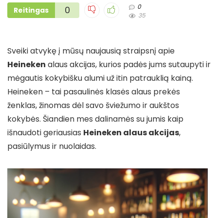
0
0
Reitingas
35
Sveiki atvykę į mūsų naujausią straipsnį apie
Heineken
alaus akcijas, kurios padės jums sutaupyti ir
mėgautis kokybišku alumi už itin patrauklią kainą.
Heineken – tai pasaulinės klasės alaus prekės
ženklas, žinomas dėl savo šviežumo ir aukštos
kokybės. Šiandien mes dalinamės su jumis kaip
išnaudoti geriausias
Heineken alaus akcijas
,
pasiūlymus ir nuolaidas.