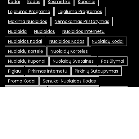
Kodai
Kodas
Kosmetika
Kuponai
Lojalumo Programa
Lojalumo Programos
Maxima Nuolaidos
Nemokamas Pristatymas
Nuolaida
Nuolaidos
Nuolaidos Internetu
Nuolaidos Kodai
Nuolaidos Kodas
Nuolaidų Kodai
Nuolaidų Kortelė
Nuolaidų Kortelės
Nuolaidų Kuponai
Nuolaidų Svetainės
Pasiūlymai
Pigiau
Pirkimas Internetu
Pirkinių Sutaupymas
Promo Kodai
Senukai Nuolaidos Kodas
Socialiniai Tinklai
Specialūs Pasiūlymai
Sutaupyti
Sutaupyti Pinigų
Sveikata
Taupymas
Susisiekite su mumis: