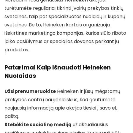
turėtumėte reguliariai tikrinti įvairių prekybos tinklų
svetaines, taip pat specializuotas nuolaidų ir kuponų
svetaines. Be to, Heineken kartais organizuoja
išskirtines marketingo kampanijas, kurios siūlo riboto
laiko pasiūlymus ar specialias dovanas perkant jų
produktus.
Patarimai Kaip Išnaudoti Heineken
Nuolaidas
Užsiprenumeruokite
Heineken ir jūsų mėgstamų
prekybos centrų naujienlaiškius, kad gautumėte
naujausią informaciją apie akcijas tiesiai į savo el.
paštą.
Stebėkite socialinę mediją
už aktualiausius
pasiūlymus ir ekskliuzyvines akcijas, kurios gali būti