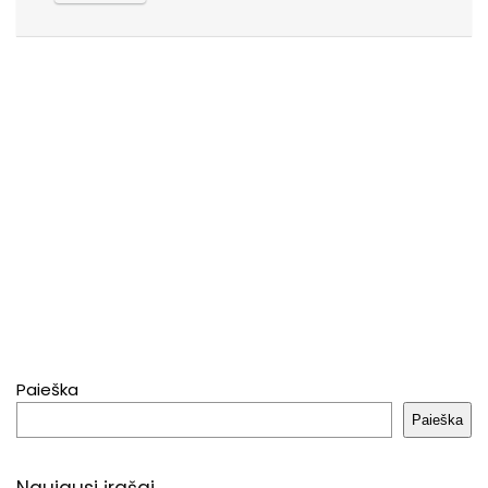
Paieška
Paieška
Naujausi įrašai