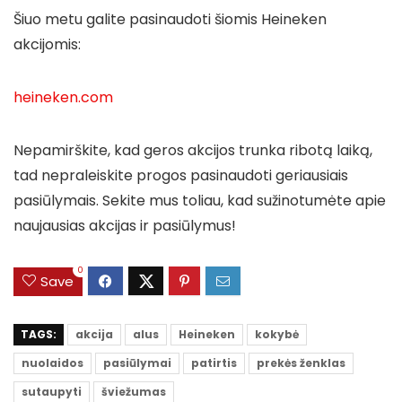
Šiuo metu galite pasinaudoti šiomis Heineken
akcijomis:
heineken.com
Nepamirškite, kad geros akcijos trunka ribotą laiką,
tad nepraleiskite progos pasinaudoti geriausiais
pasiūlymais. Sekite mus toliau, kad sužinotumėte apie
naujausias akcijas ir pasiūlymus!
0
Save
TAGS:
akcija
alus
Heineken
kokybė
nuolaidos
pasiūlymai
patirtis
prekės ženklas
sutaupyti
šviežumas