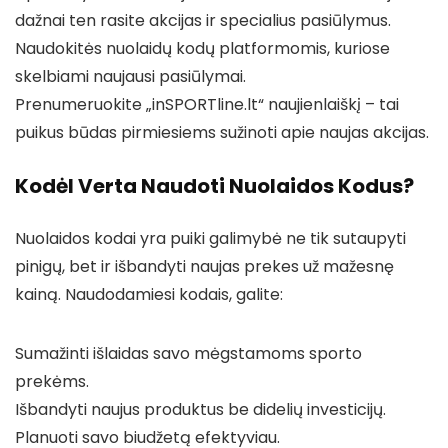
dažnai ten rasite akcijas ir specialius pasiūlymus.
Naudokitės nuolaidų kodų platformomis, kuriose
skelbiami naujausi pasiūlymai.
Prenumeruokite „inSPORTline.lt“ naujienlaiškį – tai
puikus būdas pirmiesiems sužinoti apie naujas akcijas.
Kodėl Verta Naudoti Nuolaidos Kodus?
Nuolaidos kodai yra puiki galimybė ne tik sutaupyti
pinigų, bet ir išbandyti naujas prekes už mažesnę
kainą. Naudodamiesi kodais, galite:
Sumažinti išlaidas savo mėgstamoms sporto
prekėms.
Išbandyti naujus produktus be didelių investicijų.
Planuoti savo biudžetą efektyviau.