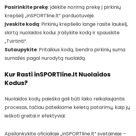
Pasirinkite prekę
: Įdėkite norimą prekę į pirkinių
krepšelį „inSPORTline.lt“ parduotuvėje.
Įveskite kodą
: Pirkinių krepšelio lange rasite laukelį,
skirtą nuolaidos kodui. Įrašykite kodą ir spauskite
„Tvirtinti“.
Sutaupykite
: Pritaikius kodą, bendra pirkinių suma
sumažės pagal nurodytą nuolaidą.
Kur Rasti inSPORTline.lt Nuolaidos
Kodus?
Nuolaidos kodų paieška gali būti laiko reikalaujantis
procesas, tačiau pateikiame keletą patarimų, kaip jų
ieškoti greitai ir efektyviai:
Apsilankykite oficialioje „inSPORTline.lt“ svetainėje –