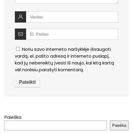
Noriu savo interneto naršyklėje išsaugoti
vardą, el. pašto adresą ir interneto puslapį,
kad jų nebereiktų įvesti iš naujo, kai kitą kartą
vėl norėsiu parašyti komentarą.
Paieška
Paieška