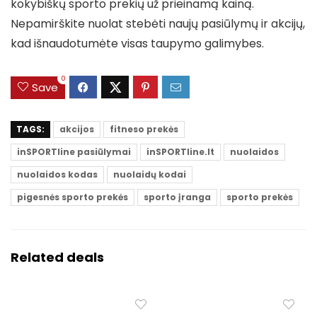
kokybiškų sporto prekių už prieinamą kainą.
Nepamirškite nuolat stebėti naujų pasiūlymų ir akcijų,
kad išnaudotumėte visas taupymo galimybes.
0
Save
TAGS:
akcijos
fitneso prekės
inSPORTline pasiūlymai
inSPORTline.lt
nuolaidos
nuolaidos kodas
nuolaidų kodai
pigesnės sporto prekės
sporto įranga
sporto prekės
Related deals