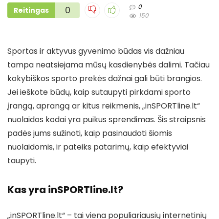
0
0
Reitingas
150
Sportas ir aktyvus gyvenimo būdas vis dažniau
tampa neatsiejama mūsų kasdienybės dalimi. Tačiau
kokybiškos sporto prekės dažnai gali būti brangios.
Jei ieškote būdų, kaip sutaupyti pirkdami sporto
įrangą, aprangą ar kitus reikmenis, „inSPORTline.lt“
nuolaidos kodai yra puikus sprendimas. Šis straipsnis
padės jums sužinoti, kaip pasinaudoti šiomis
nuolaidomis, ir pateiks patarimų, kaip efektyviai
taupyti.
Kas yra inSPORTline.lt?
„inSPORTline.lt“ – tai viena populiariausių internetinių