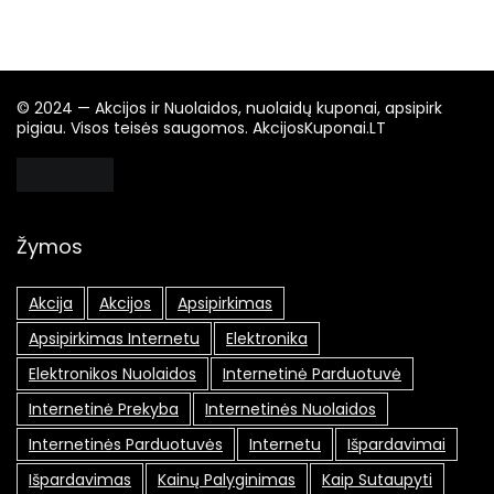
© 2024 — Akcijos ir Nuolaidos, nuolaidų kuponai, apsipirk
pigiau. Visos teisės saugomos. AkcijosKuponai.LT
Žymos
Akcija
Akcijos
Apsipirkimas
Apsipirkimas Internetu
Elektronika
Elektronikos Nuolaidos
Internetinė Parduotuvė
Internetinė Prekyba
Internetinės Nuolaidos
Internetinės Parduotuvės
Internetu
Išpardavimai
Išpardavimas
Kainų Palyginimas
Kaip Sutaupyti