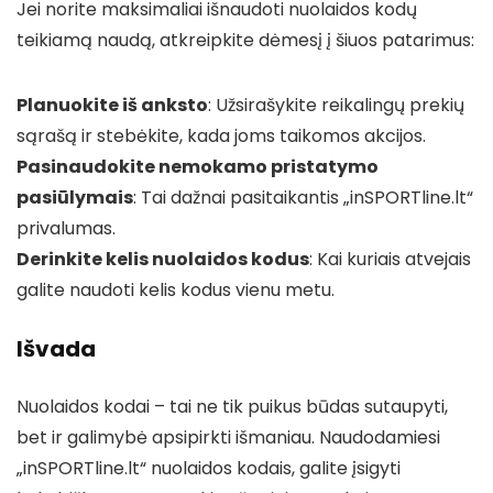
Jei norite maksimaliai išnaudoti nuolaidos kodų
teikiamą naudą, atkreipkite dėmesį į šiuos patarimus:
Planuokite iš anksto
: Užsirašykite reikalingų prekių
sąrašą ir stebėkite, kada joms taikomos akcijos.
Pasinaudokite nemokamo pristatymo
pasiūlymais
: Tai dažnai pasitaikantis „inSPORTline.lt“
privalumas.
Derinkite kelis nuolaidos kodus
: Kai kuriais atvejais
galite naudoti kelis kodus vienu metu.
Išvada
Nuolaidos kodai – tai ne tik puikus būdas sutaupyti,
bet ir galimybė apsipirkti išmaniau. Naudodamiesi
„inSPORTline.lt“ nuolaidos kodais, galite įsigyti