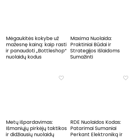
Mėgaukitės kokybe už
Maxima Nuolaida:
mažesnę kainą: kaip rasti
Praktiniai Būdai ir
ir panaudoti „Bottleshop“
Strategijos Išlaidoms
nuolaidų kodus
Sumažinti
Metų išpardavimas:
RDE Nuolaidos Kodas:
Išmaniųjų pirkėjų taktikos
Patarimai Sumaniai
ir didžiausių nuolaidų
Perkant Elektroniką ir