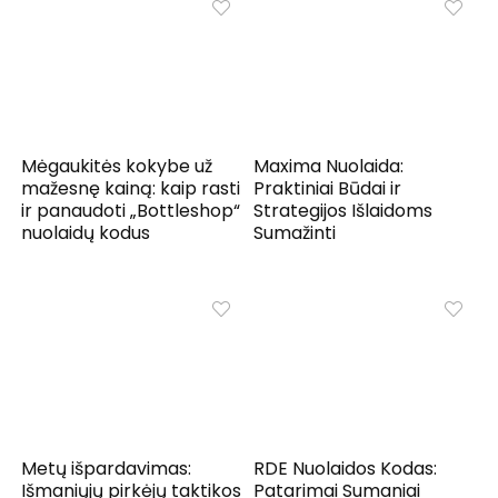
Mėgaukitės kokybe už
Maxima Nuolaida:
mažesnę kainą: kaip rasti
Praktiniai Būdai ir
ir panaudoti „Bottleshop“
Strategijos Išlaidoms
nuolaidų kodus
Sumažinti
Metų išpardavimas:
RDE Nuolaidos Kodas:
Išmaniųjų pirkėjų taktikos
Patarimai Sumaniai