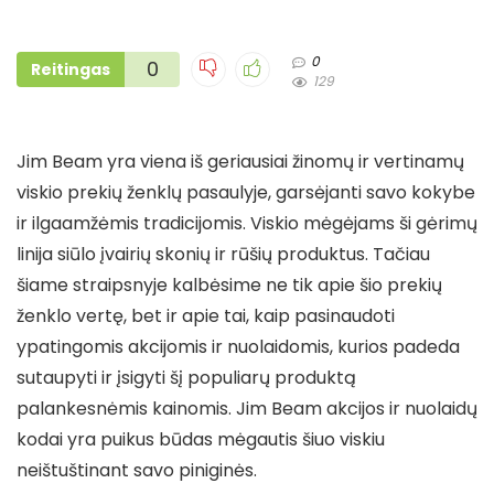
0
0
Reitingas
129
Jim Beam yra viena iš geriausiai žinomų ir vertinamų
viskio prekių ženklų pasaulyje, garsėjanti savo kokybe
ir ilgaamžėmis tradicijomis. Viskio mėgėjams ši gėrimų
linija siūlo įvairių skonių ir rūšių produktus. Tačiau
šiame straipsnyje kalbėsime ne tik apie šio prekių
ženklo vertę, bet ir apie tai, kaip pasinaudoti
ypatingomis akcijomis ir nuolaidomis, kurios padeda
sutaupyti ir įsigyti šį populiarų produktą
palankesnėmis kainomis. Jim Beam akcijos ir nuolaidų
kodai yra puikus būdas mėgautis šiuo viskiu
neištuštinant savo piniginės.