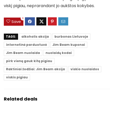
viskį pigiau, neprarandant jo aukštos kokybės.
0
Save
TAGS:
alkoholis akcija
burbonas Lietuvoje
internetinė parduotuvė
Jim Beam kuponai
Jim Beam nuolaida
nuolaidų kodai
pirk vieną gauk kitą pigiau
Raktiniai žodžiai: Jim Beam akcija
viskio nuolaidos
viskis pigiau
Related deals