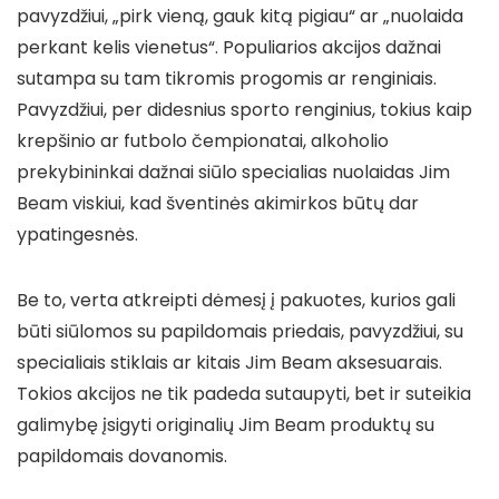
pavyzdžiui, „pirk vieną, gauk kitą pigiau“ ar „nuolaida
perkant kelis vienetus“. Populiarios akcijos dažnai
sutampa su tam tikromis progomis ar renginiais.
Pavyzdžiui, per didesnius sporto renginius, tokius kaip
krepšinio ar futbolo čempionatai, alkoholio
prekybininkai dažnai siūlo specialias nuolaidas Jim
Beam viskiui, kad šventinės akimirkos būtų dar
ypatingesnės.
Be to, verta atkreipti dėmesį į pakuotes, kurios gali
būti siūlomos su papildomais priedais, pavyzdžiui, su
specialiais stiklais ar kitais Jim Beam aksesuarais.
Tokios akcijos ne tik padeda sutaupyti, bet ir suteikia
galimybę įsigyti originalių Jim Beam produktų su
papildomais dovanomis.