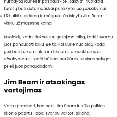
nurodytą laukelį ir paspauskite „taikyti“. Nuolaida
turėtų būti automatiškai pritaikyta jūsų užsakymui.
Užbaikite pirkimą ir mėgaukitės įsigytu Jim Beam
viskiu už mažesnę kainą.
Nuolaidų kodai dažnai turi galiojimo laiką, todėl svarbu
juos panaudoti laiku. Be to, kai kurie nuolaidų kodai
gali būti taikomi tik tam tikriems produktams ar
užsakymams, todėl būtinai peržiūrėkite visas sąlygas
prieš juos panaudodami.
Jim Beam ir atsakingas
vartojimas
Verta paminėti, kad nors Jim Beam ir siūlo puikias
skonio patirtis, labai svarbu vartoti alkoholį