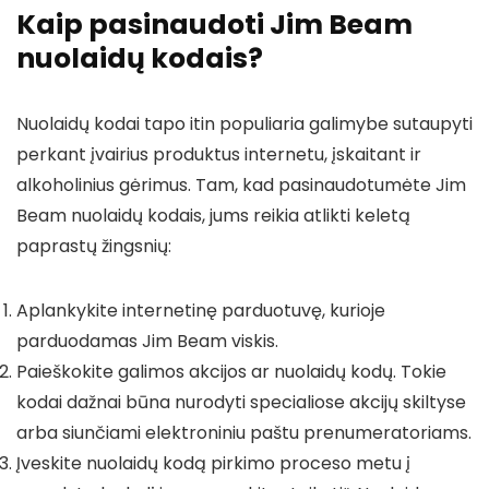
Kaip pasinaudoti Jim Beam
nuolaidų kodais?
Nuolaidų kodai tapo itin populiaria galimybe sutaupyti
perkant įvairius produktus internetu, įskaitant ir
alkoholinius gėrimus. Tam, kad pasinaudotumėte Jim
Beam nuolaidų kodais, jums reikia atlikti keletą
paprastų žingsnių:
Aplankykite internetinę parduotuvę, kurioje
parduodamas Jim Beam viskis.
Paieškokite galimos akcijos ar nuolaidų kodų. Tokie
kodai dažnai būna nurodyti specialiose akcijų skiltyse
arba siunčiami elektroniniu paštu prenumeratoriams.
Įveskite nuolaidų kodą pirkimo proceso metu į