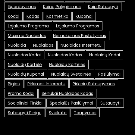
Išpardavimas
Kainų Palyginimas
Kaip Sutaupyti
Kodai
Kodas
Kosmetika
Kuponai
Lojalumo Programa
Lojalumo Programos
Maxima Nuolaidos
Nemokamas Pristatymas
Nuolaida
Nuolaidos
Nuolaidos Internetu
Nuolaidos Kodai
Nuolaidos Kodas
Nuolaidų Kodai
Nuolaidų Kortelė
Nuolaidų Kortelės
Nuolaidų Kuponai
Nuolaidų Svetainės
Pasiūlymai
Pigiau
Pirkimas Internetu
Pirkinių Sutaupymas
Promo Kodai
Senukai Nuolaidos Kodas
Socialiniai Tinklai
Specialūs Pasiūlymai
Sutaupyti
Sutaupyti Pinigų
Sveikata
Taupymas