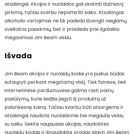
atsakingai. Akcijos ir nuolaidos gali skatinti dažnesnį
pirkimą, tačiau svarbu nepamiršti saiko. Atsakingas
alkoholio vartojimas ne tik padeda išvengti neigiamų
sveikatos pasekmių, bet ir prisideda prie ilgalaikio
mėgavimosi Jim Beam viskiu.
Išvada
Jim Beam akcijos ir nuolaidų kodai yra puikus būdas
sutaupyti perkant mėgstamą viskį. Tiek fizinėse, tiek
internetinėse parduotuvėse galima rasti įvairių
pasiūlymų, kurie leidžia įsigyti šį produktą už
palankesnę kainą. Tačiau svarbu būti atsargiems ir
atsakingai naudotis nuolaidomis bei mėgautis viskiu
su saiku. Sekite naujausias akcijas, naudokitės
nuolaidų kodais ir išnaudokite progas įsigyti Jim Beam