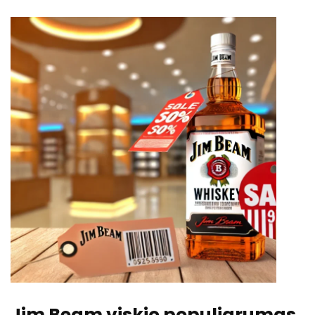
Jim Beam viskio populiarumas