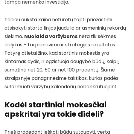
tampa nemenka investicija.
Tačiau aukšta kaina neturėtų tapti priežastimi
atsisakyti starto linijos jaudulio ar asmeninių rekordų
siekimo.
Nuolaida varžyboms
nėra tik sėkmės
dalykas – tai planavimo ir strategijos rezultatas.
Patyrę atletai žino, kad startinis mokestis yra
kintamas dydis, ir egzistuoja daugybė būdų, kaip jį
sumažinti net 20, 50 ar net 100 procentų. Šiame
straipsnyje panagrinėsime taktikos, kurios padės
suformuoti varžybų kalendorių nebankrutuojant.
Kodėl startiniai mokesčiai
apskritai yra tokie dideli?
Prieš pradedant ieškoti būdų sutaupyti, verta