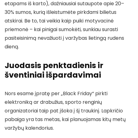
etapams iš karto), dažniausiai sutaupote apie 20–
30% sumos, kurią išleistumėte pirkdami bilietus
atskirai. Be to, tai veikia kaip puiki motyvacinė
priemonė – kai pinigai sumokėti, sunkiau surasti
pasiteisinimą nevažiuoti į varžybas lietingą rudens
dieną.
Juodasis penktadienis ir
šventiniai išpardavimai
Nors esame įpratę per „Black Friday“ pirkti
elektroniką ar drabužius, sporto renginių
organizatoriai taip pat įšoka į šį traukinį. Lapkričio
pabaiga yra tas metas, kai planuojamas kitų metų
varžybų kalendorius.