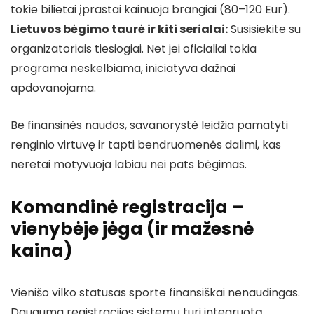
tokie bilietai įprastai kainuoja brangiai (80–120 Eur).
Lietuvos bėgimo taurė ir kiti serialai:
Susisiekite su
organizatoriais tiesiogiai. Net jei oficialiai tokia
programa neskelbiama, iniciatyva dažnai
apdovanojama.
Be finansinės naudos, savanorystė leidžia pamatyti
renginio virtuvę ir tapti bendruomenės dalimi, kas
neretai motyvuoja labiau nei pats bėgimas.
Komandinė registracija –
vienybėje jėga (ir mažesnė
kaina)
Vienišo vilko statusas sporte finansiškai nenaudingas.
Dauguma registracijos sistemų turi integruotą