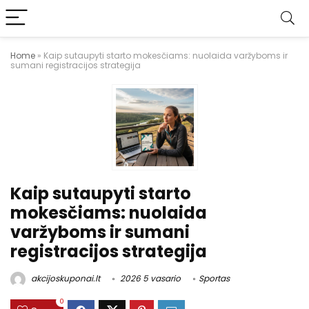
Home
»
Kaip sutaupyti starto mokesčiams: nuolaida varžyboms ir
sumani registracijos strategija
Kaip sutaupyti starto
mokesčiams: nuolaida
varžyboms ir sumani
registracijos strategija
akcijoskuponai.lt
2026 5 vasario
Sportas
0