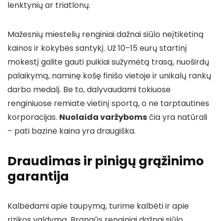
lenktynių ar triatlonų.
Mažesnių miestelių renginiai dažnai siūlo neįtikėtiną
kainos ir kokybės santykį. Už 10–15 eurų startinį
mokestį galite gauti puikiai sužymėtą trasą, nuoširdų
palaikymą, naminę košę finišo vietoje ir unikalų rankų
darbo medalį. Be to, dalyvaudami tokiuose
renginiuose remiate vietinį sportą, o ne tarptautines
korporacijas.
Nuolaida varžyboms
čia yra natūrali
– pati bazinė kaina yra draugiška.
Draudimas ir pinigų grąžinimo
garantija
Kalbėdami apie taupymą, turime kalbėti ir apie
rizikos valdymą. Brangūs renginiai dažnai siūlo