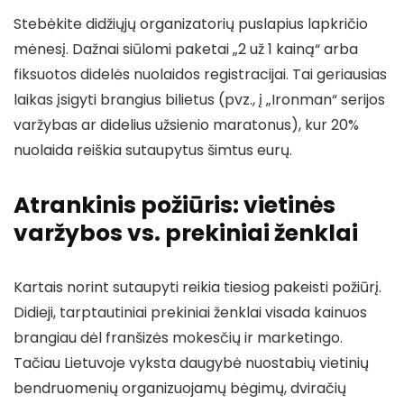
Stebėkite didžiųjų organizatorių puslapius lapkričio
mėnesį. Dažnai siūlomi paketai „2 už 1 kainą“ arba
fiksuotos didelės nuolaidos registracijai. Tai geriausias
laikas įsigyti brangius bilietus (pvz., į „Ironman“ serijos
varžybas ar didelius užsienio maratonus), kur 20%
nuolaida reiškia sutaupytus šimtus eurų.
Atrankinis požiūris: vietinės
varžybos vs. prekiniai ženklai
Kartais norint sutaupyti reikia tiesiog pakeisti požiūrį.
Didieji, tarptautiniai prekiniai ženklai visada kainuos
brangiau dėl franšizės mokesčių ir marketingo.
Tačiau Lietuvoje vyksta daugybė nuostabių vietinių
bendruomenių organizuojamų bėgimų, dviračių