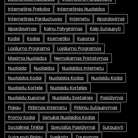
Internetinė Prekyba
Internetinės Nuolaidos
Internetinės Parduotuvės
Internetu
Išpardavimai
Išpardavimas
Kainų Palyginimas
Kaip Sutaupyti
Kodai
Kodas
Kosmetika
Kuponai
Lojalumo Programa
Lojalumo Programos
Maxima Nuolaidos
Nemokamas Pristatymas
Nuolaida
Nuolaidos
Nuolaidos Internetu
Nuolaidos Kodai
Nuolaidos Kodas
Nuolaidų Kodai
Nuolaidų Kortelė
Nuolaidų Kortelės
Nuolaidų Kuponai
Nuolaidų Svetainės
Pasiūlymai
Pigiau
Pirkimas Internetu
Pirkinių Sutaupymas
Promo Kodai
Senukai Nuolaidos Kodas
Socialiniai Tinklai
Specialūs Pasiūlymai
Sutaupyti
Sutaupyti Pinigų
Sveikata
Taupymas