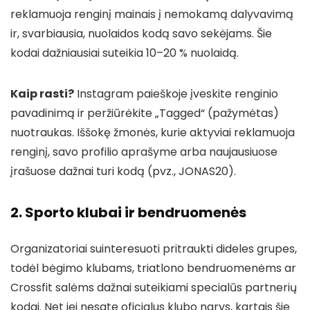
reklamuoja renginį mainais į nemokamą dalyvavimą
ir, svarbiausia, nuolaidos kodą savo sekėjams. Šie
kodai dažniausiai suteikia 10–20 % nuolaidą.
Kaip rasti?
Instagram paieškoje įveskite renginio
pavadinimą ir peržiūrėkite „Tagged“ (pažymėtas)
nuotraukas. Iššokę žmonės, kurie aktyviai reklamuoja
renginį, savo profilio aprašyme arba naujausiuose
įrašuose dažnai turi kodą (pvz., JONAS20).
2. Sporto klubai ir bendruomenės
Organizatoriai suinteresuoti pritraukti dideles grupes,
todėl bėgimo klubams, triatlono bendruomenėms ar
Crossfit salėms dažnai suteikiami specialūs partnerių
kodai. Net jei nesate oficialus klubo narys, kartais šie