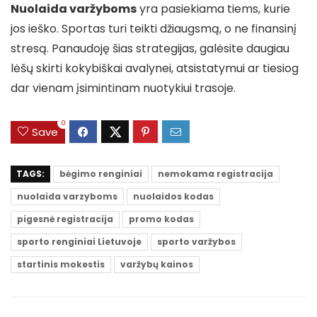
Nuolaida varžyboms
yra pasiekiama tiems, kurie
jos ieško. Sportas turi teikti džiaugsmą, o ne finansinį
stresą. Panaudoję šias strategijas, galėsite daugiau
lėšų skirti kokybiškai avalynei, atsistatymui ar tiesiog
dar vienam įsimintinam nuotykiui trasoje.
0
Save
TAGS:
bėgimo renginiai
nemokama registracija
nuolaida varzyboms
nuolaidos kodas
pigesnė registracija
promo kodas
sporto renginiai Lietuvoje
sporto varžybos
startinis mokestis
varžybų kainos