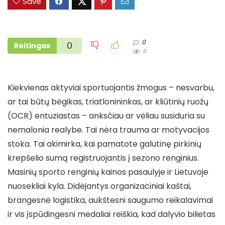
Save
0
0
Reitingas
6
Kiekvienas aktyviai sportuojantis žmogus – nesvarbu,
ar tai būtų bėgikas, triatlonininkas, ar kliūtinių ruožų
(OCR) entuziastas – anksčiau ar vėliau susiduria su
nemalonia realybe. Tai nėra trauma ar motyvacijos
stoka. Tai akimirka, kai pamatote galutinę pirkinių
krepšelio sumą registruojantis į sezono renginius.
Masinių sporto renginių kainos pasaulyje ir Lietuvoje
nuosekliai kyla. Didėjantys organizaciniai kaštai,
brangesnė logistika, aukštesni saugumo reikalavimai
ir vis įspūdingesni medaliai reiškia, kad dalyvio bilietas