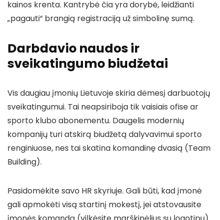
kainos krenta. Kantrybė čia yra dorybė, leidžianti
„pagauti“ brangią registraciją už simbolinę sumą.
Darbdavio naudos ir
sveikatingumo biudžetai
Vis daugiau įmonių Lietuvoje skiria dėmesį darbuotojų
sveikatingumui. Tai neapsiriboja tik vaisiais ofise ar
sporto klubo abonementu. Daugelis modernių
kompanijų turi atskirą biudžetą dalyvavimui sporto
renginiuose, nes tai skatina komandinę dvasią (Team
Building).
Pasidomėkite savo HR skyriuje. Gali būti, kad įmonė
gali apmokėti visą startinį mokestį, jei atstovausite
įmonės komandą (vilkėsite marškinėlius su logotipu).