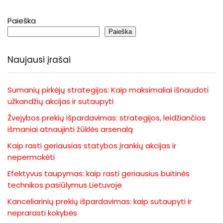
Paieška
Paieška
Naujausi įrašai
Sumanių pirkėjų strategijos: Kaip maksimaliai išnaudoti
užkandžių akcijas ir sutaupyti
Žvejybos prekių išpardavimas: strategijos, leidžiančios
išmaniai atnaujinti žūklės arsenalą
Kaip rasti geriausias statybos įrankių akcijas ir
nepermokėti
Efektyvus taupymas: kaip rasti geriausius buitinės
technikos pasiūlymus Lietuvoje
Kanceliarinių prekių išpardavimas: kaip sutaupyti ir
neprarasti kokybės