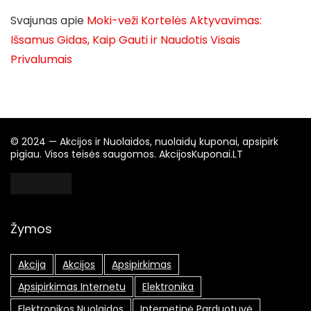
Svajunas
apie
Moki-veži Kortelės Aktyvavimas:
Išsamus Gidas, Kaip Gauti ir Naudotis Visais
Privalumais
© 2024 — Akcijos ir Nuolaidos, nuolaidų kuponai, apsipirk
pigiau. Visos teisės saugomos. AkcijosKuponai.LT
Žymos
Akcija
Akcijos
Apsipirkimas
Apsipirkimas Internetu
Elektronika
Elektronikos Nuolaidos
Internetinė Parduotuvė