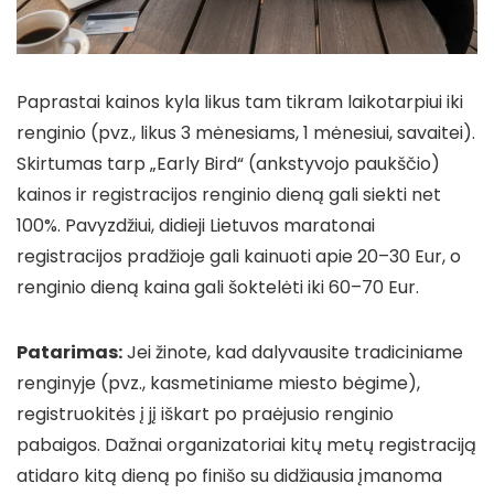
Paprastai kainos kyla likus tam tikram laikotarpiui iki
renginio (pvz., likus 3 mėnesiams, 1 mėnesiui, savaitei).
Skirtumas tarp „Early Bird“ (ankstyvojo paukščio)
kainos ir registracijos renginio dieną gali siekti net
100%. Pavyzdžiui, didieji Lietuvos maratonai
registracijos pradžioje gali kainuoti apie 20–30 Eur, o
renginio dieną kaina gali šoktelėti iki 60–70 Eur.
Patarimas:
Jei žinote, kad dalyvausite tradiciniame
renginyje (pvz., kasmetiniame miesto bėgime),
registruokitės į jį iškart po praėjusio renginio
pabaigos. Dažnai organizatoriai kitų metų registraciją
atidaro kitą dieną po finišo su didžiausia įmanoma