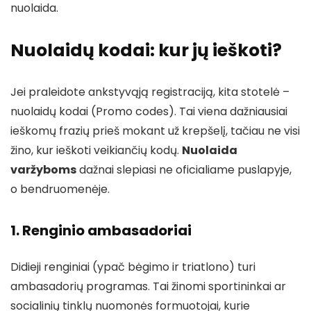
nuolaida.
Nuolaidų kodai: kur jų ieškoti?
Jei praleidote ankstyvąją registraciją, kita stotelė –
nuolaidų kodai (Promo codes). Tai viena dažniausiai
ieškomų frazių prieš mokant už krepšelį, tačiau ne visi
žino, kur ieškoti veikiančių kodų.
Nuolaida
varžyboms
dažnai slepiasi ne oficialiame puslapyje,
o bendruomenėje.
1. Renginio ambasadoriai
Didieji renginiai (ypač bėgimo ir triatlono) turi
ambasadorių programas. Tai žinomi sportininkai ar
socialinių tinklų nuomonės formuotojai, kurie