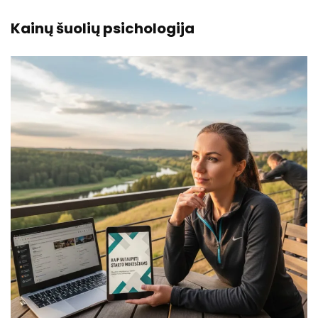
Kainų šuolių psichologija