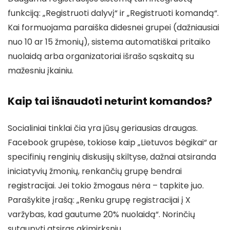
funkciją: „Registruoti dalyvį“ ir „Registruoti komandą“.
Kai formuojama paraiška didesnei grupei (dažniausiai
nuo 10 ar 15 žmonių), sistema automatiškai pritaiko
nuolaidą arba organizatoriai išrašo sąskaitą su
mažesniu įkainiu.
Kaip tai išnaudoti neturint komandos?
Socialiniai tinklai čia yra jūsų geriausias draugas.
Facebook grupėse, tokiose kaip „Lietuvos bėgikai“ ar
specifinių renginių diskusijų skiltyse, dažnai atsiranda
iniciatyvių žmonių, renkančių grupę bendrai
registracijai. Jei tokio žmogaus nėra – tapkite juo.
Parašykite įrašą: „Renku grupę registracijai į X
varžybas, kad gautume 20% nuolaidą“. Norinčių
sutaupyti atsiras akimirksniu.