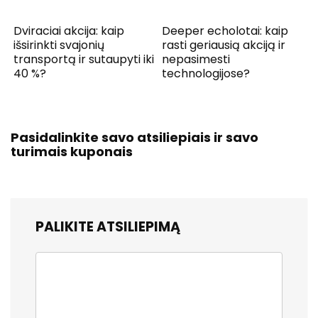
Dviraciai akcija: kaip
Deeper echolotai: kaip
išsirinkti svajonių
rasti geriausią akciją ir
transportą ir sutaupyti iki
nepasimesti
40 %?
technologijose?
Pasidalinkite savo atsiliepiais ir savo
turimais kuponais
PALIKITE ATSILIEPIMĄ