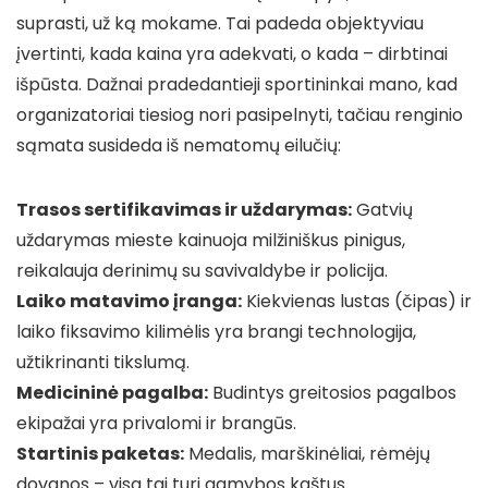
suprasti, už ką mokame. Tai padeda objektyviau
įvertinti, kada kaina yra adekvati, o kada – dirbtinai
išpūsta. Dažnai pradedantieji sportininkai mano, kad
organizatoriai tiesiog nori pasipelnyti, tačiau renginio
sąmata susideda iš nematomų eilučių:
Trasos sertifikavimas ir uždarymas:
Gatvių
uždarymas mieste kainuoja milžiniškus pinigus,
reikalauja derinimų su savivaldybe ir policija.
Laiko matavimo įranga:
Kiekvienas lustas (čipas) ir
laiko fiksavimo kilimėlis yra brangi technologija,
užtikrinanti tikslumą.
Medicininė pagalba:
Budintys greitosios pagalbos
ekipažai yra privalomi ir brangūs.
Startinis paketas:
Medalis, marškinėliai, rėmėjų
dovanos – visa tai turi gamybos kaštus.