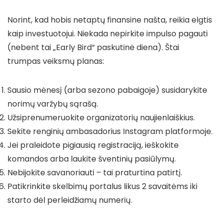
Norint, kad hobis netaptų finansine našta, reikia elgtis
kaip investuotojui. Niekada nepirkite impulso pagauti
(nebent tai „Early Bird“ paskutinė diena). Štai
trumpas veiksmų planas:
Sausio mėnesį (arba sezono pabaigoje) susidarykite
norimų varžybų sąrašą.
Užsiprenumeruokite organizatorių naujienlaiškius.
Sekite renginių ambasadorius Instagram platformoje.
Jei praleidote pigiausią registraciją, ieškokite
komandos arba laukite šventinių pasiūlymų.
Nebijokite savanoriauti – tai praturtina patirtį.
Patikrinkite skelbimų portalus likus 2 savaitėms iki
starto dėl perleidžiamų numerių.