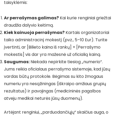
taisyklėmis:
Ar perrašymas galimas?
Kai kurie renginiai griežtai
draudžia dalyvio keitimą.
Kiek kainuoja perrašymas?
Kartais organizatoriai
taiko administracinį mokestį (pvz., 5–10 Eur). Turite
įvertinti, ar [Bilieto kaina iš rankų] + [Perrašymo
mokestis] vis dar yra mažesnė už oficialią kainą.
Saugumas:
Niekada nepirkite tiesiog „numerio“.
Jums reikia oficialaus perrašymo sistemoje, kad jūsų
vardas būtų protokole. Bėgimas su kito žmogaus
numeriu yra nesąžiningas (iškraipo amžiaus grupių
rezultatus) ir pavojingas (medicininės pagalbos
atveju medikai neturės jūsų duomenų).
Artėjant renginiui, „parduodančiųjų“ skaičius auga, o