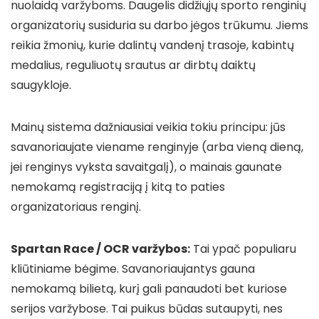
nuolaidą varžyboms. Daugelis didžiųjų sporto renginių
organizatorių susiduria su darbo jėgos trūkumu. Jiems
reikia žmonių, kurie dalintų vandenį trasoje, kabintų
medalius, reguliuotų srautus ar dirbtų daiktų
saugykloje.
Mainų sistema dažniausiai veikia tokiu principu: jūs
savanoriaujate viename renginyje (arba vieną dieną,
jei renginys vyksta savaitgalį), o mainais gaunate
nemokamą registraciją į kitą to paties
organizatoriaus renginį.
Spartan Race / OCR varžybos:
Tai ypač populiaru
kliūtiniame bėgime. Savanoriaujantys gauna
nemokamą bilietą, kurį gali panaudoti bet kuriose
serijos varžybose. Tai puikus būdas sutaupyti, nes