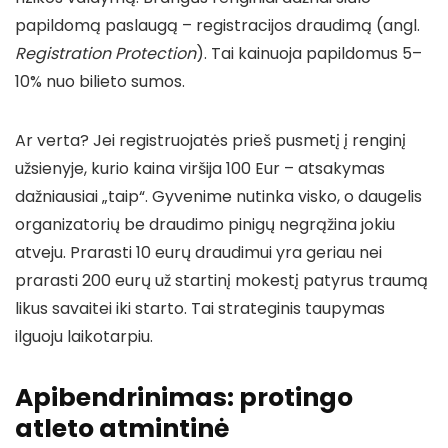
papildomą paslaugą – registracijos draudimą (angl.
Registration Protection
). Tai kainuoja papildomus 5–
10% nuo bilieto sumos.
Ar verta? Jei registruojatės prieš pusmetį į renginį
užsienyje, kurio kaina viršija 100 Eur – atsakymas
dažniausiai „taip“. Gyvenime nutinka visko, o daugelis
organizatorių be draudimo pinigų negrąžina jokiu
atveju. Prarasti 10 eurų draudimui yra geriau nei
prarasti 200 eurų už startinį mokestį patyrus traumą
likus savaitei iki starto. Tai strateginis taupymas
ilguoju laikotarpiu.
Apibendrinimas: protingo
atleto atmintinė