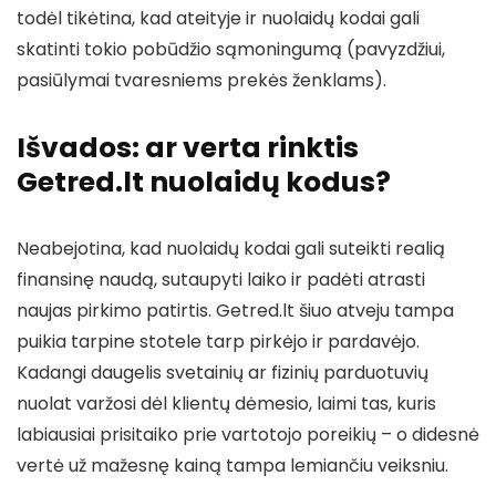
todėl tikėtina, kad ateityje ir nuolaidų kodai gali
skatinti tokio pobūdžio sąmoningumą (pavyzdžiui,
pasiūlymai tvaresniems prekės ženklams).
Išvados: ar verta rinktis
Getred.lt nuolaidų kodus?
Neabejotina, kad nuolaidų kodai gali suteikti realią
finansinę naudą, sutaupyti laiko ir padėti atrasti
naujas pirkimo patirtis. Getred.lt šiuo atveju tampa
puikia tarpine stotele tarp pirkėjo ir pardavėjo.
Kadangi daugelis svetainių ar fizinių parduotuvių
nuolat varžosi dėl klientų dėmesio, laimi tas, kuris
labiausiai prisitaiko prie vartotojo poreikių – o didesnė
vertė už mažesnę kainą tampa lemiančiu veiksniu.