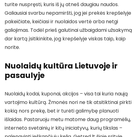
turite nuspręsti, kuris iš jų atneš daugiau naudos.
Galiausiai svarbu nepamiršti, jog jei prekės krepšelyje
pakeičiate, keičiasi ir nuolaidos vertė arba netgi
galiojimas. Todėl prieš galutinai užbaigdami užsakymą
dar kartą įsitikinkite, jog krepšelyje viskas taip, kaip
norite.
Nuolaidų kultūra Lietuvoje ir
pasaulyje
Nuolaidų kodai, kuponai, akcijos – visa tai kuria naują
vartojimo kultūrą. Žmonės nori ne tik atsitiktinai pirkti
kokią nors prekę, bet ir turėti galimybę planuoti
išlaidas. Pastaruoju metu matome daug programėlių,
interneto svetainių ir kitų iniciatyvų, kurių tikslas –
palengvinti ieškančiųjų kelią. Getred.lt šioje srityje