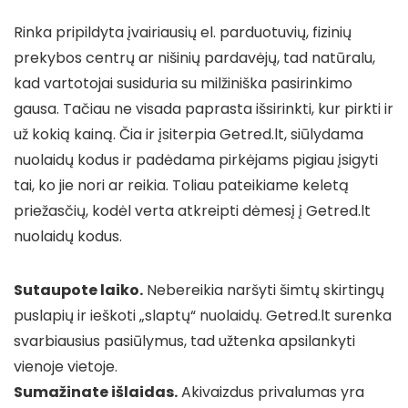
Rinka pripildyta įvairiausių el. parduotuvių, fizinių
prekybos centrų ar nišinių pardavėjų, tad natūralu,
kad vartotojai susiduria su milžiniška pasirinkimo
gausa. Tačiau ne visada paprasta išsirinkti, kur pirkti ir
už kokią kainą. Čia ir įsiterpia Getred.lt, siūlydama
nuolaidų kodus ir padėdama pirkėjams pigiau įsigyti
tai, ko jie nori ar reikia. Toliau pateikiame keletą
priežasčių, kodėl verta atkreipti dėmesį į Getred.lt
nuolaidų kodus.
Sutaupote laiko.
Nebereikia naršyti šimtų skirtingų
puslapių ir ieškoti „slaptų“ nuolaidų. Getred.lt surenka
svarbiausius pasiūlymus, tad užtenka apsilankyti
vienoje vietoje.
Sumažinate išlaidas.
Akivaizdus privalumas yra