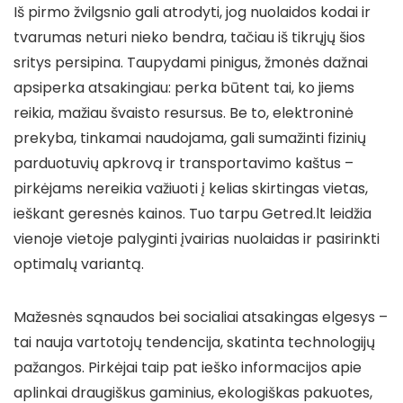
Iš pirmo žvilgsnio gali atrodyti, jog nuolaidos kodai ir
tvarumas neturi nieko bendra, tačiau iš tikrųjų šios
sritys persipina. Taupydami pinigus, žmonės dažnai
apsiperka atsakingiau: perka būtent tai, ko jiems
reikia, mažiau švaisto resursus. Be to, elektroninė
prekyba, tinkamai naudojama, gali sumažinti fizinių
parduotuvių apkrovą ir transportavimo kaštus –
pirkėjams nereikia važiuoti į kelias skirtingas vietas,
ieškant geresnės kainos. Tuo tarpu Getred.lt leidžia
vienoje vietoje palyginti įvairias nuolaidas ir pasirinkti
optimalų variantą.
Mažesnės sąnaudos bei socialiai atsakingas elgesys –
tai nauja vartotojų tendencija, skatinta technologijų
pažangos. Pirkėjai taip pat ieško informacijos apie
aplinkai draugiškus gaminius, ekologiškas pakuotes,