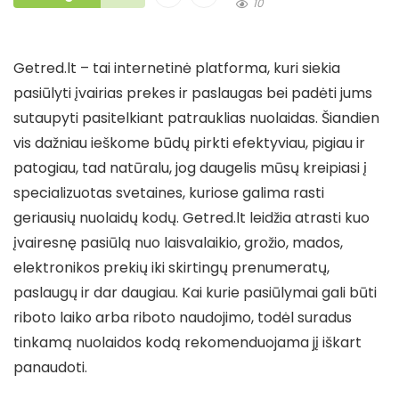
10
Getred.lt – tai internetinė platforma, kuri siekia
pasiūlyti įvairias prekes ir paslaugas bei padėti jums
sutaupyti pasitelkiant patrauklias nuolaidas. Šiandien
vis dažniau ieškome būdų pirkti efektyviau, pigiau ir
patogiau, tad natūralu, jog daugelis mūsų kreipiasi į
specializuotas svetaines, kuriose galima rasti
geriausių nuolaidų kodų. Getred.lt leidžia atrasti kuo
įvairesnę pasiūlą nuo laisvalaikio, grožio, mados,
elektronikos prekių iki skirtingų prenumeratų,
paslaugų ir dar daugiau. Kai kurie pasiūlymai gali būti
riboto laiko arba riboto naudojimo, todėl suradus
tinkamą nuolaidos kodą rekomenduojama jį iškart
panaudoti.