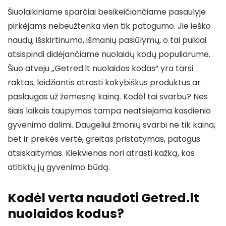
Šiuolaikiniame sparčiai besikeičiančiame pasaulyje
pirkėjams nebeužtenka vien tik patogumo. Jie ieško
naudų, išskirtinumo, išmanių pasiūlymų, o tai puikiai
atsispindi didėjančiame nuolaidų kodų populiarume.
Šiuo atveju „Getred.lt nuolaidos kodas“ yra tarsi
raktas, leidžiantis atrasti kokybiškus produktus ar
paslaugas už žemesnę kainą. Kodėl tai svarbu? Nes
šiais laikais taupymas tampa neatsiejama kasdienio
gyvenimo dalimi. Daugeliui žmonių svarbi ne tik kaina,
bet ir prekės vertė, greitas pristatymas, patogus
atsiskaitymas. Kiekvienas nori atrasti kažką, kas
atitiktų jų gyvenimo būdą.
Kodėl verta naudoti Getred.lt
nuolaidos kodus?