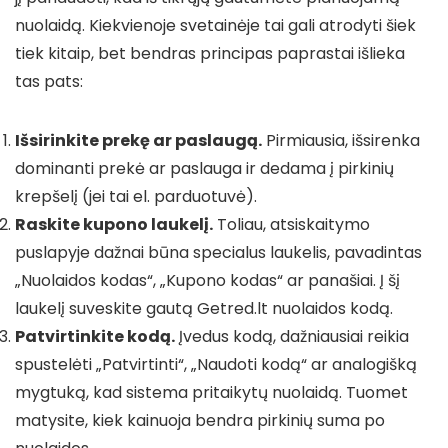
nuolaidą. Kiekvienoje svetainėje tai gali atrodyti šiek
tiek kitaip, bet bendras principas paprastai išlieka
tas pats:
Išsirinkite prekę ar paslaugą.
Pirmiausia, išsirenka
dominanti prekė ar paslauga ir dedama į pirkinių
krepšelį (jei tai el. parduotuvė).
Raskite kupono laukelį.
Toliau, atsiskaitymo
puslapyje dažnai būna specialus laukelis, pavadintas
„Nuolaidos kodas“, „Kupono kodas“ ar panašiai. Į šį
laukelį suveskite gautą Getred.lt nuolaidos kodą.
Patvirtinkite kodą.
Įvedus kodą, dažniausiai reikia
spustelėti „Patvirtinti“, „Naudoti kodą“ ar analogišką
mygtuką, kad sistema pritaikytų nuolaidą. Tuomet
matysite, kiek kainuoja bendra pirkinių suma po