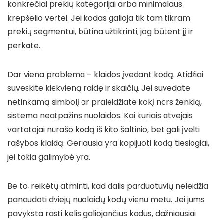
konkrečiai prekių kategorijai arba minimalaus
krepšelio vertei. Jei kodas galioja tik tam tikram
prekių segmentui, būtina užtikrinti, jog būtent jį ir
perkate.
Dar viena problema – klaidos įvedant kodą. Atidžiai
suveskite kiekvieną raidę ir skaičių. Jei suvedate
netinkamą simbolį ar praleidžiate kokį nors ženklą,
sistema neatpažins nuolaidos. Kai kuriais atvejais
vartotojai nurašo kodą iš kito šaltinio, bet gali įvelti
rašybos klaidą. Geriausia yra kopijuoti kodą tiesiogiai,
jei tokia galimybė yra.
Be to, reikėtų atminti, kad dalis parduotuvių neleidžia
panaudoti dviejų nuolaidų kodų vienu metu. Jei jums
pavyksta rasti kelis galiojančius kodus, dažniausiai