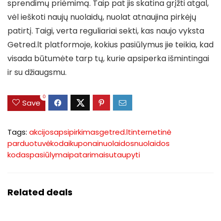
sprendimų priėmimą. Taip pat jis skatina grįžti atgal,
vėl ieškoti naujų nuolaidų, nuolat atnaujina pirkėjų
patirtį. Taigi, verta reguliariai sekti, kas naujo vyksta
Getred.lt platformoje, kokius pasiūlymus jie teikia, kad
visada būtumėte tarp tų, kurie apsiperka išmintingai
ir su džiaugsmu.
0
Save
Tags:
akcijos
apsipirkimas
getred.lt
internetinė
parduotuvė
kodai
kuponai
nuolaidos
nuolaidos
kodas
pasiūlymai
patarimai
sutaupyti
Related deals