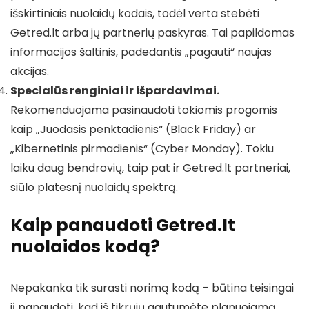
išskirtiniais nuolaidų kodais, todėl verta stebėti
Getred.lt arba jų partnerių paskyras. Tai papildomas
informacijos šaltinis, padedantis „pagauti“ naujas
akcijas.
Specialūs renginiai ir išpardavimai.
Rekomenduojama pasinaudoti tokiomis progomis
kaip „Juodasis penktadienis“ (Black Friday) ar
„Kibernetinis pirmadienis“ (Cyber Monday). Tokiu
laiku daug bendrovių, taip pat ir Getred.lt partneriai,
siūlo platesnį nuolaidų spektrą.
Kaip panaudoti Getred.lt
nuolaidos kodą?
Nepakanka tik surasti norimą kodą – būtina teisingai
jį panaudoti, kad iš tikrųjų gautumėte planuojamą