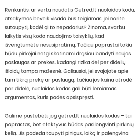
Renkantis, ar verta naudotis Getred.lt nuolaidos kodu,
atsakymas beveik visada bus teigiamas: jei norite
sutaupyti, kodėl gi to nepadarius? Žinoma, svarbu
laikytis visų kodo naudojimo taisyklių, kad
išvengtumėte nesusipratimų. Tačiau paprastai tokiu
būdu pirkėjai netgi skatinami drąsiau bandyti naujas
paslaugas ar prekes, kadangi rizika dėl per didelių
išlaidų tampa mažesnė. Galiausiai, jei svajojote apie
tam tikrą prekę ar paslaugą, tačiau jos kaina atrodė
per didelė, nuolaidos kodas gali būti lemiamas
argumentas, kuris padės apsispręsti.
Galime pastebėti, jog getred.lt nuolaidos kodas – tai
paprastas, bet efektyvus būdas pasilengvinti pirkinių
kelią. Jis padeda taupyti pinigus, laiką ir palengvina