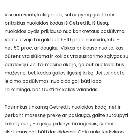
Visi nori žinoti, kokių realių sutaupymų gali tikėtis
pritaikius nuolaidos kodus iš Getred.lt. Iš tiesų,
nuolaidos dydis priklauso nuo konkretaus pasiūlymo.
Vienu atveju tai gali būti 5–10 proc. nuolaida, kitu –
net 50 proc. ar daugiau. Viskas priklauso nuo to, kas
būtent yra siūloma ir kokios yra susitarimo sąlygos su
pardavėju. Jei tai masinė akcija, galbūt nuolaida bus
mažesnė, bet kodas galios ilgesnį laiką. Jei tai riboto
leidimo pasiūlymas, nuolaida gali būti labai
reikšminga, bet trukti tik kelias valandas.
Pasirinkus tinkamą Getred.lt nuolaidos kodą, net ir
perkant mažesnę prekę ar paslaugą, galite sutaupyti
keletą eurų – o jeigu pirkinys brangesnis, sumos
skirtumas gali būti dar didesnis. Galų gale, kiekvieno