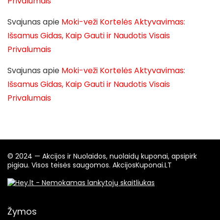
Privalumais
Svajunas
apie
Moki-veži Kortelės Aktyvavimas:
Išsamus Gidas, Kaip Gauti ir Naudotis Visais
Privalumais
Svajunas
apie
Moki-veži Kortelės Aktyvavimas:
Išsamus Gidas, Kaip Gauti ir Naudotis Visais
Privalumais
© 2024 — Akcijos ir Nuolaidos, nuolaidų kuponai, apsipirk
pigiau. Visos teisės saugomos. AkcijosKuponai.LT
Žymos