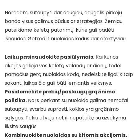
Norėdami sutaupyti dar daugiau, daugelis pirkėjų
bando visus galimus būdus ar strategijas. Žemiau
pateikiame keletą patarimų, kurie gali padėti
išnaudoti Getred.lt nuolaidos kodus dar efektyviau.
Laiku pasinaudokite pasiūlymais.
Kai kurios
akcijos galioja vos keletą valandų ar dienų, todėl
pamačius gerą nuolaidos kodą, nedelskite ilgai. Kitaip
sakant, laikas čia gali būti lemiantis veiksnys.
Pasidomėkite prekių/paslaugų grąžinimo
politika.
Nors perkant su nuolaida galima nemažai
sutaupyti, svarbu suprasti, kokios yra grąžinimo
sąlygos. Tokiu atveju net ir nepataikę su užsakymu
liksite saugūs.
Kombinuokite nuolaidas su kitomis akcijomis.