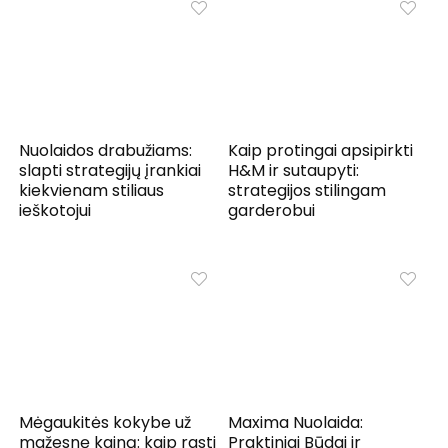
Nuolaidos drabužiams:
Kaip protingai apsipirkti
slapti strategijų įrankiai
H&M ir sutaupyti:
kiekvienam stiliaus
strategijos stilingam
ieškotojui
garderobui
Mėgaukitės kokybe už
Maxima Nuolaida:
mažesnę kainą: kaip rasti
Praktiniai Būdai ir