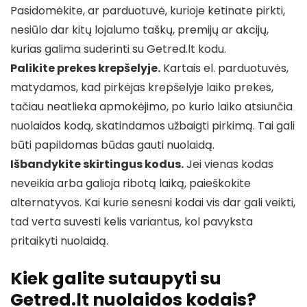
Pasidomėkite, ar parduotuvė, kurioje ketinate pirkti,
nesiūlo dar kitų lojalumo taškų, premijų ar akcijų,
kurias galima suderinti su Getred.lt kodu.
Palikite prekes krepšelyje.
Kartais el. parduotuvės,
matydamos, kad pirkėjas krepšelyje laiko prekes,
tačiau neatlieka apmokėjimo, po kurio laiko atsiunčia
nuolaidos kodą, skatindamos užbaigti pirkimą. Tai gali
būti papildomas būdas gauti nuolaidą.
Išbandykite skirtingus kodus.
Jei vienas kodas
neveikia arba galioja ribotą laiką, paieškokite
alternatyvos. Kai kurie senesni kodai vis dar gali veikti,
tad verta suvesti kelis variantus, kol pavyksta
pritaikyti nuolaidą.
Kiek galite sutaupyti su
Getred.lt nuolaidos kodais?