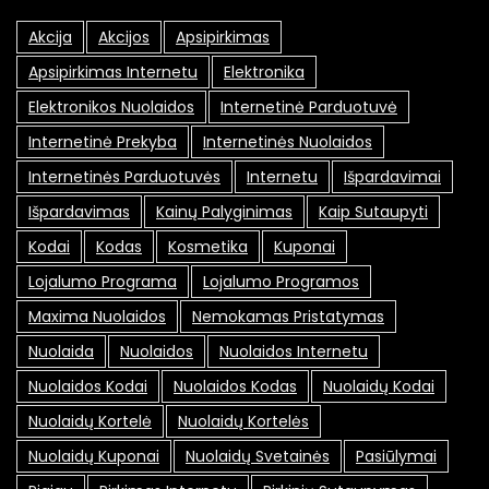
Akcija
Akcijos
Apsipirkimas
Apsipirkimas Internetu
Elektronika
Elektronikos Nuolaidos
Internetinė Parduotuvė
Internetinė Prekyba
Internetinės Nuolaidos
Internetinės Parduotuvės
Internetu
Išpardavimai
Išpardavimas
Kainų Palyginimas
Kaip Sutaupyti
Kodai
Kodas
Kosmetika
Kuponai
Lojalumo Programa
Lojalumo Programos
Maxima Nuolaidos
Nemokamas Pristatymas
Nuolaida
Nuolaidos
Nuolaidos Internetu
Nuolaidos Kodai
Nuolaidos Kodas
Nuolaidų Kodai
Nuolaidų Kortelė
Nuolaidų Kortelės
Nuolaidų Kuponai
Nuolaidų Svetainės
Pasiūlymai