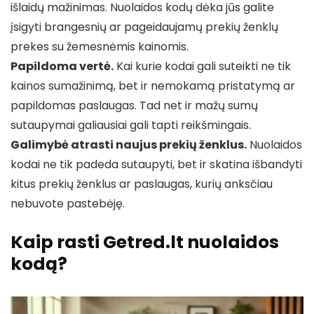
išlaidų mažinimas. Nuolaidos kodų dėka jūs galite
įsigyti brangesnių ar pageidaujamų prekių ženklų
prekes su žemesnėmis kainomis.
Papildoma vertė.
Kai kurie kodai gali suteikti ne tik
kainos sumažinimą, bet ir nemokamą pristatymą ar
papildomas paslaugas. Tad net ir mažų sumų
sutaupymai galiausiai gali tapti reikšmingais.
Galimybė atrasti naujus prekių ženklus.
Nuolaidos
kodai ne tik padeda sutaupyti, bet ir skatina išbandyti
kitus prekių ženklus ar paslaugas, kurių anksčiau
nebuvote pastebėję.
Kaip rasti Getred.lt nuolaidos
kodą?