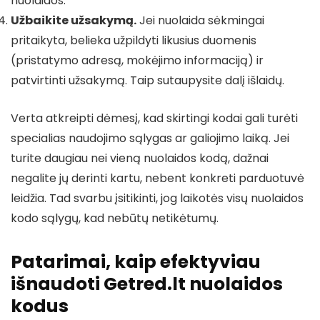
nuolaidos.
Užbaikite užsakymą.
Jei nuolaida sėkmingai
pritaikyta, belieka užpildyti likusius duomenis
(pristatymo adresą, mokėjimo informaciją) ir
patvirtinti užsakymą. Taip sutaupysite dalį išlaidų.
Verta atkreipti dėmesį, kad skirtingi kodai gali turėti
specialias naudojimo sąlygas ar galiojimo laiką. Jei
turite daugiau nei vieną nuolaidos kodą, dažnai
negalite jų derinti kartu, nebent konkreti parduotuvė
leidžia. Tad svarbu įsitikinti, jog laikotės visų nuolaidos
kodo sąlygų, kad nebūtų netikėtumų.
Patarimai, kaip efektyviau
išnaudoti Getred.lt nuolaidos
kodus