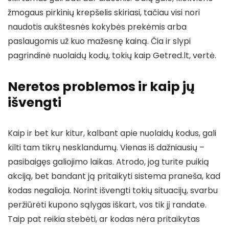
žmogaus pirkinių krepšelis skiriasi, tačiau visi nori
naudotis aukštesnės kokybės prekėmis arba
paslaugomis už kuo mažesnę kainą. Čia ir slypi
pagrindinė nuolaidų kodų, tokių kaip Getred.lt, vertė.
Neretos problemos ir kaip jų
išvengti
Kaip ir bet kur kitur, kalbant apie nuolaidų kodus, gali
kilti tam tikrų nesklandumų. Vienas iš dažniausių –
pasibaigęs galiojimo laikas. Atrodo, jog turite puikią
akciją, bet bandant ją pritaikyti sistema praneša, kad
kodas negalioja. Norint išvengti tokių situacijų, svarbu
peržiūrėti kupono sąlygas iškart, vos tik jį randate.
Taip pat reikia stebėti, ar kodas nėra pritaikytas