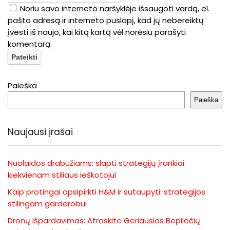
Noriu savo interneto naršyklėje išsaugoti vardą, el.
pašto adresą ir interneto puslapį, kad jų nebereiktų
įvesti iš naujo, kai kitą kartą vėl norėsiu parašyti
komentarą.
Paieška
Paieška
Naujausi įrašai
Nuolaidos drabužiams: slapti strategijų įrankiai
kiekvienam stiliaus ieškotojui
Kaip protingai apsipirkti H&M ir sutaupyti: strategijos
stilingam garderobui
Dronų Išpardavimas: Atraskite Geriausias Bepiločių