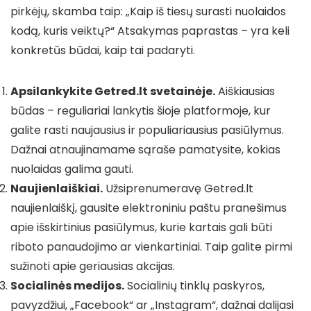
pirkėjų, skamba taip: „Kaip iš tiesų surasti nuolaidos
kodą, kuris veiktų?“ Atsakymas paprastas – yra keli
konkretūs būdai, kaip tai padaryti.
Apsilankykite Getred.lt svetainėje.
Aiškiausias
būdas – reguliariai lankytis šioje platformoje, kur
galite rasti naujausius ir populiariausius pasiūlymus.
Dažnai atnaujinamame sąraše pamatysite, kokias
nuolaidas galima gauti.
Naujienlaiškiai.
Užsiprenumeravę Getred.lt
naujienlaiškį, gausite elektroniniu paštu pranešimus
apie išskirtinius pasiūlymus, kurie kartais gali būti
riboto panaudojimo ar vienkartiniai. Taip galite pirmi
sužinoti apie geriausias akcijas.
Socialinės medijos.
Socialinių tinklų paskyros,
pavyzdžiui, „Facebook“ ar „Instagram“, dažnai dalijasi