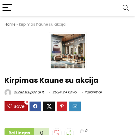
Home
»
Kirpimas Kaune su akcija
Kirpimas Kaune su akcija
akcijoskuponai.lt
2024 24 kovo
Patarimai
0
Save
0
0
Reitingas