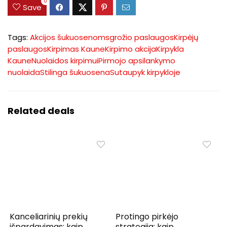
0
Save
Tags:
Akcijos šukuosenoms
grožio paslaugos
Kirpėjų
paslaugos
Kirpimas Kaune
Kirpimo akcija
Kirpykla
Kaune
Nuolaidos kirpimui
Pirmojo apsilankymo
nuolaida
Stilinga šukuosena
Sutaupyk kirpykloje
Related deals
Kanceliarinių prekių
Protingo pirkėjo
išpardavimas: kaip
strategija: kaip