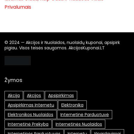
Privalumais
© 2024 — Akcijos ir Nuolaidos, nuolaidų kuponai, apsipirk
pigiau. Visos teisės saugomos. AkcijosKuponai.LT
Žymos
Akcija
Akcijos
Apsipirkimas
Apsipirkimas Internetu
Elektronika
Elektronikos Nuolaidos
Internetinė Parduotuvė
Internetinė Prekyba
Internetinės Nuolaidos
Internetinės Parduotuvės
Internetu
Išpardavimai