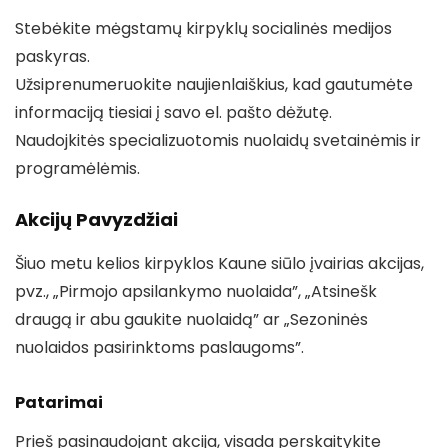
Stebėkite mėgstamų kirpyklų socialinės medijos
paskyras.
Užsiprenumeruokite naujienlaiškius, kad gautumėte
informaciją tiesiai į savo el. pašto dėžutę.
Naudojkitės specializuotomis nuolaidų svetainėmis ir
programėlėmis.
Akcijų Pavyzdžiai
Šiuo metu kelios kirpyklos Kaune siūlo įvairias akcijas,
pvz., „Pirmojo apsilankymo nuolaida”, „Atsinešk
draugą ir abu gaukite nuolaidą” ar „Sezoninės
nuolaidos pasirinktoms paslaugoms”.
Patarimai
Prieš pasinaudojant akcija, visada perskaitykite