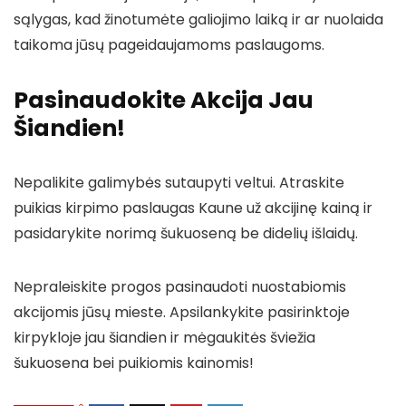
sąlygas, kad žinotumėte galiojimo laiką ir ar nuolaida
taikoma jūsų pageidaujamoms paslaugoms.
Pasinaudokite Akcija Jau
Šiandien!
Nepalikite galimybės sutaupyti veltui. Atraskite
puikias kirpimo paslaugas Kaune už akcijinę kainą ir
pasidarykite norimą šukuoseną be didelių išlaidų.
Nepraleiskite progos pasinaudoti nuostabiomis
akcijomis jūsų mieste. Apsilankykite pasirinktoje
kirpykloje jau šiandien ir mėgaukitės šviežia
šukuosena bei puikiomis kainomis!