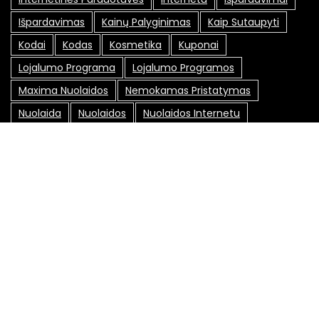
Išpardavimas
Kainų Palyginimas
Kaip Sutaupyti
Kodai
Kodas
Kosmetika
Kuponai
Lojalumo Programa
Lojalumo Programos
Maxima Nuolaidos
Nemokamas Pristatymas
Nuolaida
Nuolaidos
Nuolaidos Internetu
Nuolaidos Kodai
Nuolaidos Kodas
Nuolaidų Kodai
Nuolaidų Kortelė
Nuolaidų Kortelės
Nuolaidų Kuponai
Nuolaidų Svetainės
Pasiūlymai
Pigiau
Pirkimas Internetu
Pirkinių Sutaupymas
Promo Kodai
Senukai Nuolaidos Kodas
Socialiniai Tinklai
Specialūs Pasiūlymai
Sutaupyti
Sutaupyti Pinigų
Sveikata
Taupymas