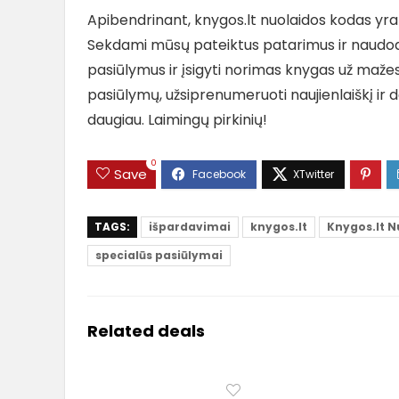
Apibendrinant, knygos.lt nuolaidos kodas yr
Sekdami mūsų pateiktus patarimus ir naudodam
pasiūlymus ir įsigyti norimas knygas už mažes
pasiūlymų, užsiprenumeruoti naujienlaiškį ir
daugiau. Laimingų pirkinių!
0
Save
TAGS:
išpardavimai
knygos.lt
Knygos.lt N
specialūs pasiūlymai
Related deals