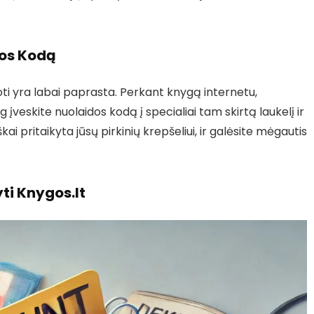
dos Kodą
doti yra labai paprasta. Perkant knygą internetu,
 įveskite nuolaidos kodą į specialiai tam skirtą laukelį ir
ai pritaikyta jūsų pirkinių krepšeliui, ir galėsite mėgautis
ti Knygos.lt