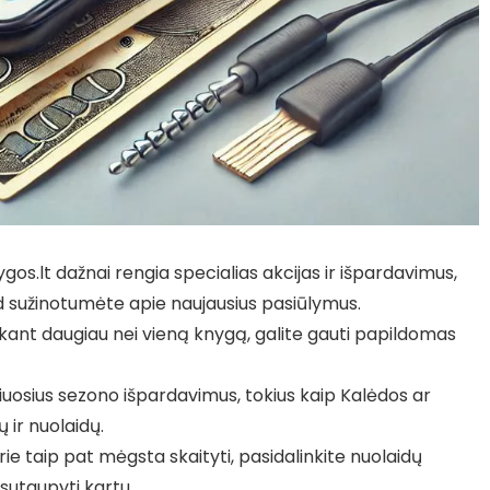
ygos.lt dažnai rengia specialias akcijas ir išpardavimus,
kad sužinotumėte apie naujausius pasiūlymus.
kant daugiau nei vieną knygą, galite gauti papildomas
iuosius sezono išpardavimus, tokius kaip Kalėdos ar
 ir nuolaidų.
ie taip pat mėgsta skaityti, pasidalinkite nuolaidų
sutaupyti kartu.