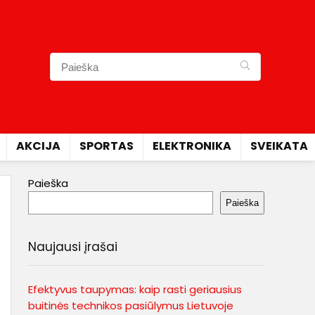
AKCIJA
SPORTAS
ELEKTRONIKA
SVEIKATA
Paieška
Paieška
Naujausi įrašai
Efektyvus taupymas: kaip rasti geriausius
buitinės technikos pasiūlymus Lietuvoje