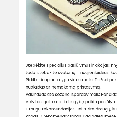
Stebėkite specialius pasiūlymus ir akcijas: Kn
todėl stebėkite svetainę ir naujienlaiškius, 
Pirkite daugiau knygų vienu metu: Dažnai per
nuolaidas ar nemokamą pristatymą.
Pasinaudokite sezono išpardavimais: Per didž
Velykos, galite rasti daugybę puikių pasiūlymų
Draugų rekomendacijos: Jei turite draugų, kur
kodais ir rekomendacijomis, kad galėtumėte 