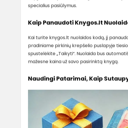
specialius pasiūlymus.
Kaip Panaudoti Knygos.lt Nuolai
Kai turite knygos.lt nuolaidos kodą, jį panau
pradiniame pirkinių krepšelio puslapyje tiesiog
spustelėkite „Taikyti“. Nuolaida bus automatišk
mažesne kaina už savo pasirinktą knygą.
Naudingi Patarimai, Kaip Sutaupy