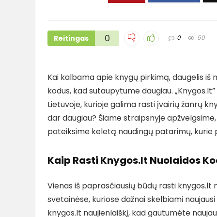
0
Reitingas
0
50
Kai kalbama apie knygų pirkimą, daugelis iš m
kodus, kad sutaupytume daugiau. „Knygos.lt” y
Lietuvoje, kurioje galima rasti įvairių žanrų k
dar daugiau? Šiame straipsnyje apžvelgsime, k
pateiksime keletą naudingų patarimų, kurie 
Kaip Rasti Knygos.lt Nuolaidos K
Vienas iš paprasčiausių būdų rasti knygos.lt 
svetainėse, kuriose dažnai skelbiami naujausi 
knygos.lt naujienlaiškį, kad gautumėte naujaus