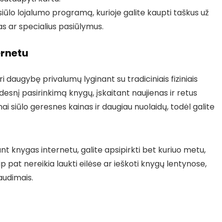
iūlo lojalumo programą, kurioje galite kaupti taškus už
idas ar specialius pasiūlymus.
ernetu
ri daugybę privalumų lyginant su tradiciniais fiziniais
idesnį pasirinkimą knygų, įskaitant naujienas ir retus
nai siūlo geresnes kainas ir daugiau nuolaidų, todėl galite
 knygas internetu, galite apsipirkti bet kuriuo metu,
 pat nereikia laukti eilėse ar ieškoti knygų lentynose,
paudimais.