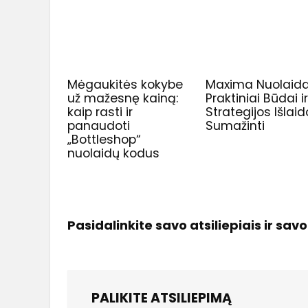
Mėgaukitės kokybe
Maxima Nuolaida
už mažesnę kainą:
Praktiniai Būdai i
kaip rasti ir
Strategijos Išla
panaudoti
Sumažinti
„Bottleshop“
nuolaidų kodus
Pasidalinkite savo atsiliepiais ir sav
PALIKITE ATSILIEPIMĄ