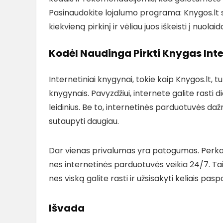
Pasinaudokite lojalumo programa: Knygos.lt s
kiekvieną pirkinį ir vėliau juos iškeisti į nuola
Kodėl Naudinga Pirkti Knygas Int
Internetiniai knygynai, tokie kaip Knygos.lt, tu
knygynais. Pavyzdžiui, internete galite rasti d
leidinius. Be to, internetinės parduotuvės daž
sutaupyti daugiau.
Dar vienas privalumas yra patogumas. Perkant
nes internetinės parduotuvės veikia 24/7. Taip
nes viską galite rasti ir užsisakyti keliais pas
Išvada