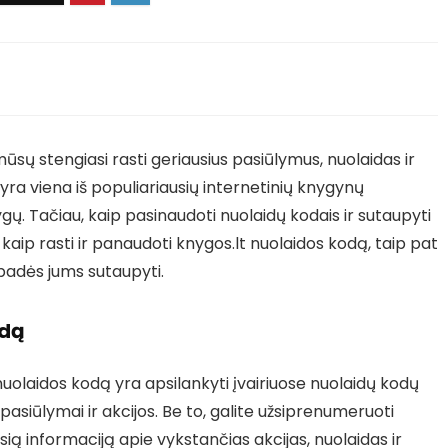
ūsų stengiasi rasti geriausius pasiūlymus, nuolaidas ir
ra viena iš populiariausių internetinių knygynų
nygų. Tačiau, kaip pasinaudoti nuolaidų kodais ir sutaupyti
aip rasti ir panaudoti knygos.lt nuolaidos kodą, taip pat
padės jums sutaupyti.
odą
nuolaidos kodą yra apsilankyti įvairiuose nuolaidų kodų
pasiūlymai ir akcijos. Be to, galite užsiprenumeruoti
ią informaciją apie vykstančias akcijas, nuolaidas ir