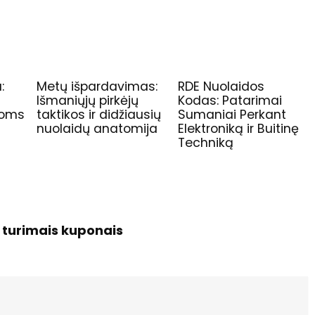
:
Metų išpardavimas:
RDE Nuolaidos
r
Išmaniųjų pirkėjų
Kodas: Patarimai
idoms
taktikos ir didžiausių
Sumaniai Perkant
nuolaidų anatomija
Elektroniką ir Buitinę
Techniką
o turimais kuponais