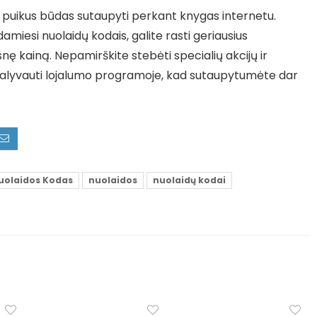
a puikus būdas sutaupyti perkant knygas internetu.
iesi nuolaidų kodais, galite rasti geriausius
nę kainą. Nepamirškite stebėti specialių akcijų ir
 dalyvauti lojalumo programoje, kad sutaupytumėte dar
uolaidos Kodas
nuolaidos
nuolaidų kodai