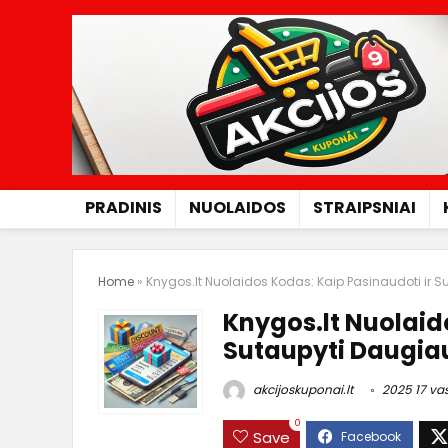
PRADINIS
NUOLAIDOS
STRAIPSNIAI
Home
»
Knygos.lt Nuolaidos Kodas: Kaip Pasinaudoti ir 
Knygos.lt Nuolaid
Sutaupyti Daugia
akcijoskuponai.lt
2025 17 vas
0
Save