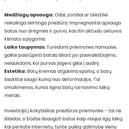
Medžiagų apsauga:
Odai, zomšai ar tekstilei
reikalinga skirtinga priežiūra. Impregnantai apsaugo
batus nuo drėgmės ir purvo, kas itin aktualu Lietuvos
klimato sąlygomis.
Laiko taupymas:
Turėdami priemones namuose,
galite pasirūpinti batais iškart po pasivaikščiojimo,
nelaukdami, kol purvas įsigers giliai į audinį.
Estetika:
Batų kremas atgaivina spalvą, o batų
šaukštai saugo kulną nuo deformacijos. Tai
smulkmenos, kurios ilgina batų tarnavimo laiką
metais.
Investicija į kokybiškas priežiūros priemones – tai ne
išlaidos, o būdas išsaugoti batus kaip naujus ilgą laiką.
Kai perkate internetu, turite puikią galimybę vienu