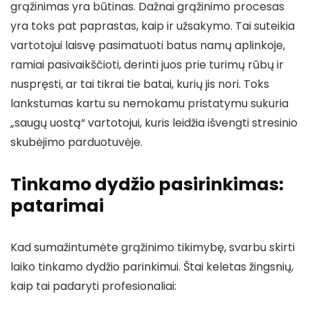
grąžinimas yra būtinas. Dažnai grąžinimo procesas
yra toks pat paprastas, kaip ir užsakymo. Tai suteikia
vartotojui laisvę pasimatuoti batus namų aplinkoje,
ramiai pasivaikščioti, derinti juos prie turimų rūbų ir
nuspręsti, ar tai tikrai tie batai, kurių jis nori. Toks
lankstumas kartu su nemokamu pristatymu sukuria
„saugų uostą“ vartotojui, kuris leidžia išvengti stresinio
skubėjimo parduotuvėje.
Tinkamo dydžio pasirinkimas:
patarimai
Kad sumažintumėte grąžinimo tikimybę, svarbu skirti
laiko tinkamo dydžio parinkimui. Štai keletas žingsnių,
kaip tai padaryti profesionaliai: