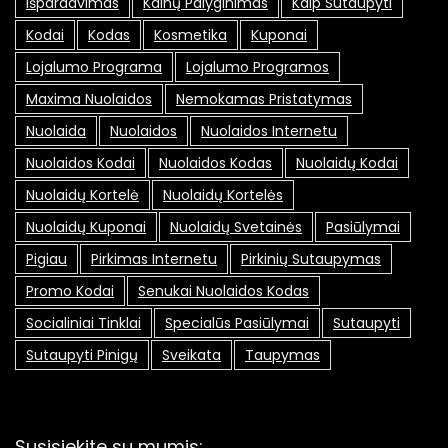
Išpardavimas
Kainų Palyginimas
Kaip Sutaupyti
Kodai
Kodas
Kosmetika
Kuponai
Lojalumo Programa
Lojalumo Programos
Maxima Nuolaidos
Nemokamas Pristatymas
Nuolaida
Nuolaidos
Nuolaidos Internetu
Nuolaidos Kodai
Nuolaidos Kodas
Nuolaidų Kodai
Nuolaidų Kortelė
Nuolaidų Kortelės
Nuolaidų Kuponai
Nuolaidų Svetainės
Pasiūlymai
Pigiau
Pirkimas Internetu
Pirkinių Sutaupymas
Promo Kodai
Senukai Nuolaidos Kodas
Socialiniai Tinklai
Specialūs Pasiūlymai
Sutaupyti
Sutaupyti Pinigų
Sveikata
Taupymas
Susisiekite su mumis: