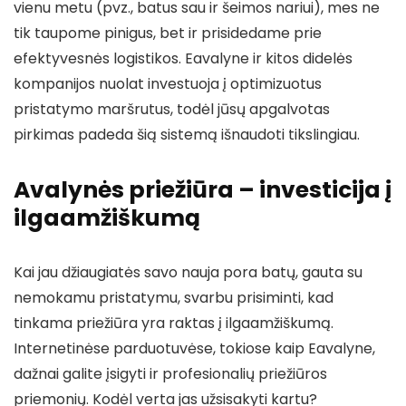
vienu metu (pvz., batus sau ir šeimos nariui), mes ne
tik taupome pinigus, bet ir prisidedame prie
efektyvesnės logistikos. Eavalyne ir kitos didelės
kompanijos nuolat investuoja į optimizuotus
pristatymo maršrutus, todėl jūsų apgalvotas
pirkimas padeda šią sistemą išnaudoti tikslingiau.
Avalynės priežiūra – investicija į
ilgaamžiškumą
Kai jau džiaugiatės savo nauja pora batų, gauta su
nemokamu pristatymu, svarbu prisiminti, kad
tinkama priežiūra yra raktas į ilgaamžiškumą.
Internetinėse parduotuvėse, tokiose kaip Eavalyne,
dažnai galite įsigyti ir profesionalių priežiūros
priemonių. Kodėl verta jas užsisakyti kartu?