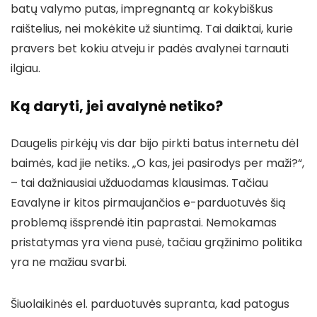
batų valymo putas, impregnantą ar kokybiškus
raištelius, nei mokėkite už siuntimą. Tai daiktai, kurie
pravers bet kokiu atveju ir padės avalynei tarnauti
ilgiau.
Ką daryti, jei avalynė netiko?
Daugelis pirkėjų vis dar bijo pirkti batus internetu dėl
baimės, kad jie netiks. „O kas, jei pasirodys per maži?“,
– tai dažniausiai užduodamas klausimas. Tačiau
Eavalyne ir kitos pirmaujančios e-parduotuvės šią
problemą išsprendė itin paprastai. Nemokamas
pristatymas yra viena pusė, tačiau grąžinimo politika
yra ne mažiau svarbi.
Šiuolaikinės el. parduotuvės supranta, kad patogus