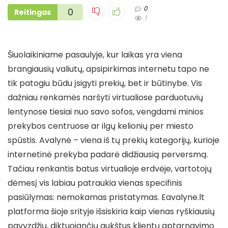
0
0
Reitingas
1
Šiuolaikiniame pasaulyje, kur laikas yra viena
brangiausių valiutų, apsipirkimas internetu tapo ne
tik patogiu būdu įsigyti prekių, bet ir būtinybe. Vis
dažniau renkamės naršyti virtualiose parduotuvių
lentynose tiesiai nuo savo sofos, vengdami minios
prekybos centruose ar ilgų kelionių per miesto
spūstis. Avalynė – viena iš tų prekių kategorijų, kurioje
internetinė prekyba padarė didžiausią perversmą.
Tačiau renkantis batus virtualioje erdvėje, vartotojų
dėmesį vis labiau patraukia vienas specifinis
pasiūlymas: nemokamas pristatymas. Eavalyne.lt
platforma šioje srityje išsiskiria kaip vienas ryškiausių
pavyzdžių, diktuojančių aukštus klientų aptarnavimo