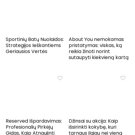
Sportinių Batų Nuolaidos:
About You nemokamas
Strategijos Ieškantiems
pristatymas: viskas, ką
Geriausios Vertės
reikia žinoti norint
sutaupyti kiekvieną kartą
Reserved Išpardavimas:
Džinsai su akcija: Kaip
Profesionalių Pirkėjų
išsirinkti kokybę, kuri
Gidas, Kaip Atnaujinti
tarnaus ilgiau nei vieną