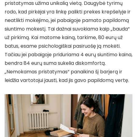
pristatymas užima unikalią vietą. Daugybė tyrimų
rodo, kad pirkėjai yra linkę palikti prekes krepšelyje ir
neatlikti mokėjimo, jei pabaigoje pamato papildomą
siuntimo mokestį. Tai dažnai suvokiama kaip „bauda“
už pirkimą. Kai matome kainą, tarkime, 80 eurų už
batus, esame psichologiškai pasiruošę ją mokėti.
Tačiau jei pabaigoje priduriama 4 eurų siuntimo kaina,
bendra 84 eurų suma sukelia diskomfortą.
„Nemokamas pristatymas“ panaikina šį barjerą ir
leidžia vartotojui jausti, kad jis gavo papildomą vertę.