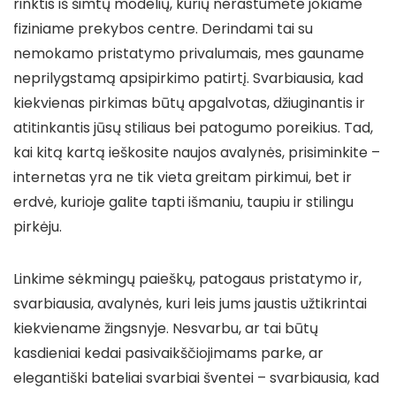
rinktis iš šimtų modelių, kurių nerastumėte jokiame
fiziniame prekybos centre. Derindami tai su
nemokamo pristatymo privalumais, mes gauname
neprilygstamą apsipirkimo patirtį. Svarbiausia, kad
kiekvienas pirkimas būtų apgalvotas, džiuginantis ir
atitinkantis jūsų stiliaus bei patogumo poreikius. Tad,
kai kitą kartą ieškosite naujos avalynės, prisiminkite –
internetas yra ne tik vieta greitam pirkimui, bet ir
erdvė, kurioje galite tapti išmaniu, taupiu ir stilingu
pirkėju.
Linkime sėkmingų paieškų, patogaus pristatymo ir,
svarbiausia, avalynės, kuri leis jums jaustis užtikrintai
kiekviename žingsnyje. Nesvarbu, ar tai būtų
kasdieniai kedai pasivaikščiojimams parke, ar
elegantiški bateliai svarbiai šventei – svarbiausia, kad