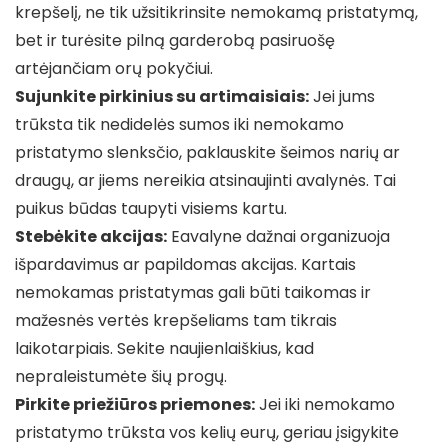
krepšelį, ne tik užsitikrinsite nemokamą pristatymą,
bet ir turėsite pilną garderobą pasiruošę
artėjančiam orų pokyčiui.
Sujunkite pirkinius su artimaisiais:
Jei jums
trūksta tik nedidelės sumos iki nemokamo
pristatymo slenksčio, paklauskite šeimos narių ar
draugų, ar jiems nereikia atsinaujinti avalynės. Tai
puikus būdas taupyti visiems kartu.
Stebėkite akcijas:
Eavalyne dažnai organizuoja
išpardavimus ar papildomas akcijas. Kartais
nemokamas pristatymas gali būti taikomas ir
mažesnės vertės krepšeliams tam tikrais
laikotarpiais. Sekite naujienlaiškius, kad
nepraleistumėte šių progų.
Pirkite priežiūros priemones:
Jei iki nemokamo
pristatymo trūksta vos kelių eurų, geriau įsigykite