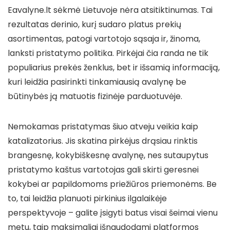
Eavalyne.lt sėkmė Lietuvoje nėra atsitiktinumas. Tai
rezultatas derinio, kurį sudaro platus prekių
asortimentas, patogi vartotojo sąsaja ir, žinoma,
lanksti pristatymo politika. Pirkėjai čia randa ne tik
populiarius prekės ženklus, bet ir išsamią informaciją,
kuri leidžia pasirinkti tinkamiausią avalynę be
būtinybės ją matuotis fizinėje parduotuvėje.
Nemokamas pristatymas šiuo atveju veikia kaip
katalizatorius. Jis skatina pirkėjus drąsiau rinktis
brangesnę, kokybiškesnę avalynę, nes sutaupytus
pristatymo kaštus vartotojas gali skirti geresnei
kokybei ar papildomoms priežiūros priemonėms. Be
to, tai leidžia planuoti pirkinius ilgalaikėje
perspektyvoje – galite įsigyti batus visai šeimai vienu
metu, taip maksimaliai išnaudodami platformos