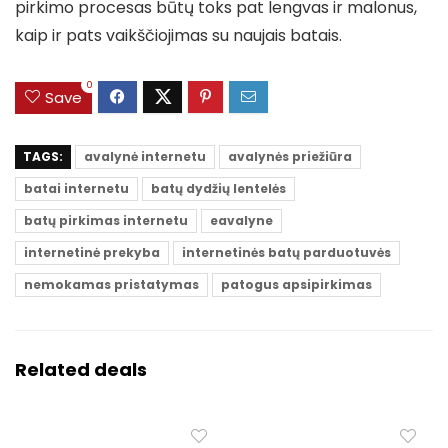
pirkimo procesas būtų toks pat lengvas ir malonus,
kaip ir pats vaikščiojimas su naujais batais.
0
Save
TAGS:
avalynė internetu
avalynės priežiūra
batai internetu
batų dydžių lentelės
batų pirkimas internetu
eavalyne
internetinė prekyba
internetinės batų parduotuvės
nemokamas pristatymas
patogus apsipirkimas
Related deals