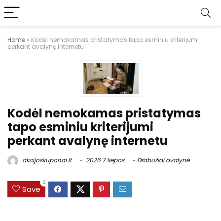
Home
»
Kodėl nemokamas pristatymas tapo esminiu kriterijumi
perkant avalynę internetu
Kodėl nemokamas pristatymas
tapo esminiu kriterijumi
perkant avalynę internetu
akcijoskuponai.lt
2026 7 liepos
Drabužiai avalynė
0
Save