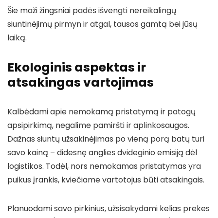
Šie maži žingsniai padės išvengti nereikalingų
siuntinėjimų pirmyn ir atgal, tausos gamtą bei jūsų
laiką.
Ekologinis aspektas ir
atsakingas vartojimas
Kalbėdami apie nemokamą pristatymą ir patogų
apsipirkimą, negalime pamiršti ir aplinkosaugos.
Dažnas siuntų užsakinėjimas po vieną porą batų turi
savo kainą – didesnę anglies dvideginio emisiją dėl
logistikos. Todėl, nors nemokamas pristatymas yra
puikus įrankis, kviečiame vartotojus būti atsakingais.
Planuodami savo pirkinius, užsisakydami kelias prekes