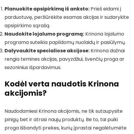
Planuokite apsipirkimą iš anksto:
Prieš eidami į
parduotuvę, peržiūrėkite esamas akcijas ir sudarykite
apsipirkimo sąrašą.
Naudokite lojalumo programą:
Krinona lojalumo
programa suteikia papildomų nuolaidų ir pasiūlymų.
Dalyvaukite specialiose akcijose:
Krinona dažnai
rengia temines akcijas, pavyzdžiui, švenčių proga ar
sezoninius išpardavimus.
Kodėl verta naudotis Krinona
akcijomis?
Naudodamiesi Krinona akcijomis, ne tik sutaupysite
pinigų bet ir atrasi naujų produktų. Be to, tai puiki
proga išbandyti prekes, kurių įprastai negalėtumėte