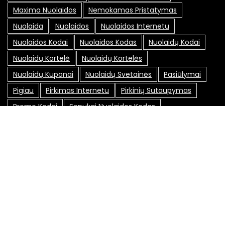
Maxima Nuolaidos
Nemokamas Pristatymas
Nuolaida
Nuolaidos
Nuolaidos Internetu
Nuolaidos Kodai
Nuolaidos Kodas
Nuolaidų Kodai
Nuolaidų Kortelė
Nuolaidų Kortelės
Nuolaidų Kuponai
Nuolaidų Svetainės
Pasiūlymai
Pigiau
Pirkimas Internetu
Pirkinių Sutaupymas
Promo Kodai
Senukai Nuolaidos Kodas
Socialiniai Tinklai
Specialūs Pasiūlymai
Sutaupyti
Sutaupyti Pinigų
Sveikata
Taupymas
Susisiekite su mumis:
info@akcijoskuponai.lt