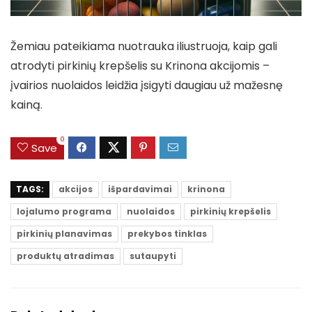
Žemiau pateikiama nuotrauka iliustruoja, kaip gali
atrodyti pirkinių krepšelis su Krinona akcijomis –
įvairios nuolaidos leidžia įsigyti daugiau už mažesnę
kainą.
0
Save
TAGS:
akcijos
išpardavimai
krinona
lojalumo programa
nuolaidos
pirkinių krepšelis
pirkinių planavimas
prekybos tinklas
produktų atradimas
sutaupyti