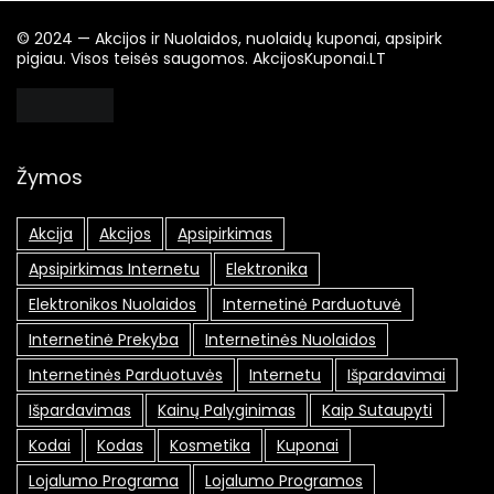
© 2024 — Akcijos ir Nuolaidos, nuolaidų kuponai, apsipirk
pigiau. Visos teisės saugomos. AkcijosKuponai.LT
Žymos
Akcija
Akcijos
Apsipirkimas
Apsipirkimas Internetu
Elektronika
Elektronikos Nuolaidos
Internetinė Parduotuvė
Internetinė Prekyba
Internetinės Nuolaidos
Internetinės Parduotuvės
Internetu
Išpardavimai
Išpardavimas
Kainų Palyginimas
Kaip Sutaupyti
Kodai
Kodas
Kosmetika
Kuponai
Lojalumo Programa
Lojalumo Programos