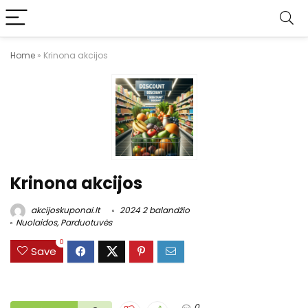
Home
»
Krinona akcijos
Krinona akcijos
akcijoskuponai.lt
2024 2 balandžio
Nuolaidos
,
Parduotuvės
0
Save
0