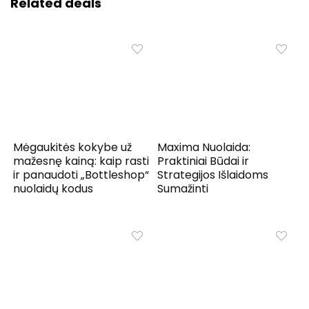
Related deals
Mėgaukitės kokybe už
Maxima Nuolaida:
mažesnę kainą: kaip rasti
Praktiniai Būdai ir
ir panaudoti „Bottleshop“
Strategijos Išlaidoms
nuolaidų kodus
Sumažinti