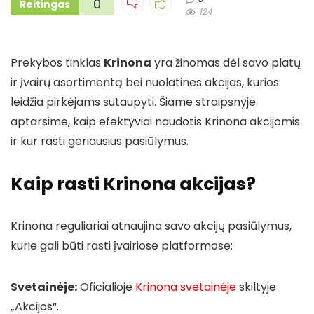
0
Reitingas
124
Prekybos tinklas
Krinona
yra žinomas dėl savo platų
ir įvairų asortimentą bei nuolatines akcijas, kurios
leidžia pirkėjams sutaupyti. Šiame straipsnyje
aptarsime, kaip efektyviai naudotis Krinona akcijomis
ir kur rasti geriausius pasiūlymus.
Kaip rasti Krinona akcijas?
Krinona reguliariai atnaujina savo akcijų pasiūlymus,
kurie gali būti rasti įvairiose platformose:
Svetainėje:
Oficialioje
Krinona svetainėje
skiltyje
„Akcijos“.