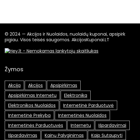
© 2024 — Akcijos ir Nuolaidos, nuolaidų kuponai, apsipirk
pigiau. Visos teisės saugomos. AkcijosKuponai.LT
Žymos
Akcija
Akcijos
Apsipirkimas
Apsipirkimas Internetu
Elektronika
Elektronikos Nuolaidos
Internetinė Parduotuvė
Internetinė Prekyba
Internetinės Nuolaidos
Internetinės Parduotuvės
Internetu
Išpardavimai
Išpardavimas
Kainų Palyginimas
Kaip Sutaupyti