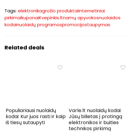
Tags:
elektronika
grožio produktai
internetiniai
pirkimai
kuponai
Kvepinkis.lt
namų apyvokos
nuolaidos
kodai
nuolaidų programos
promocijos
taupymas
Related deals
Populiariausi nuolaidų
Varle.lt nuolaidų kodai:
kodai: Kur juos rasti ir kaip
Jūsų bilietas į protingą
iš tiesų sutaupyti
elektronikos ir buities
technikos pirkimą