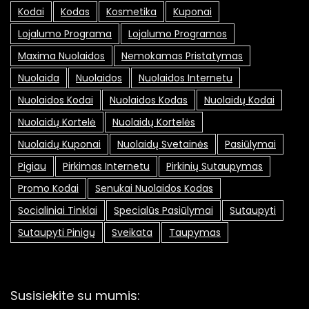
Kodai
Kodas
Kosmetika
Kuponai
Lojalumo Programa
Lojalumo Programos
Maxima Nuolaidos
Nemokamas Pristatymas
Nuolaida
Nuolaidos
Nuolaidos Internetu
Nuolaidos Kodai
Nuolaidos Kodas
Nuolaidų Kodai
Nuolaidų Kortelė
Nuolaidų Kortelės
Nuolaidų Kuponai
Nuolaidų Svetainės
Pasiūlymai
Pigiau
Pirkimas Internetu
Pirkinių Sutaupymas
Promo Kodai
Senukai Nuolaidos Kodas
Socialiniai Tinklai
Specialūs Pasiūlymai
Sutaupyti
Sutaupyti Pinigų
Sveikata
Taupymas
Susisiekite su mumis: