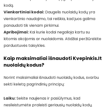
kodą.
Vienkartiniai kodai:
Daugelis nuolaidų kodų yra
vienkartinio naudojimo, tai reiškia, kad juos galima
panaudoti tik vienam pirkimui.
Apribojimai:
Kai kurie kodai negalioja kartu su
kitomis akcijomis ar nuolaidomis. Atidžiai peržiūrėkite
parduotuvės taisykles.
Kaip maksimaliai išnaudoti Kvepinkis.lt
nuolaidų kodus?
Norint maksimaliai išnaudoti nuolaidų kodus, svarbu
sekti keletą pagrindinių principų:
Laiku:
Sekite naujienas ir pasiūlymus, kad
nesileistumėte praleisti geriausių nuolaidų kodų.