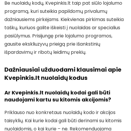
Be nuolaidų kodų, Kvepinkis.lt taip pat siūlo lojalumo
programą, kuri suteikia papildomų privalumų
dažniausiems pirkėjams. Kiekvienas pirkimas suteikia
taškų, kuriuos galite iškeisti į nuolaidas ar specialius
pasiūlymus. Prisijungę prie lojalumo programos,
gausite ekskliuzyvų prieigą prie išankstinių
išpardavimų ir ribotų leidimų prekių.
Dažniausiai užduodami klausimai apie
Kvepinkis.lt nuolaidų kodus
Ar Kvepinkis.lt nuolaidų kodai gali būti
naudojami kartu su kitomis akcijomis?
Priklauso nuo konkretaus nuolaidų kodo ir akcijos
taisyklių. Kai kurie kodai gali būti derinami su kitomis
nuolaidomis, o kai kurie – ne. Rekomenduojama