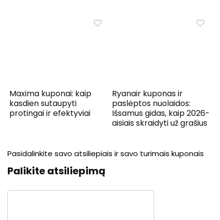
Maxima kuponai: kaip
Ryanair kuponas ir
kasdien sutaupyti
paslėptos nuolaidos:
protingai ir efektyviai
Išsamus gidas, kaip 2026-
aisiais skraidyti už grašius
Pasidalinkite savo atsiliepiais ir savo turimais kuponais
Palikite atsiliepimą