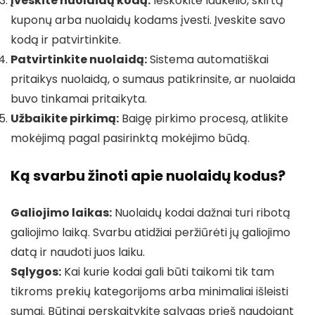
Įveskite nuolaidų kodą:
Ieškokite laukelio, skirtą
kuponų arba nuolaidų kodams įvesti. Įveskite savo
kodą ir patvirtinkite.
Patvirtinkite nuolaidą:
Sistema automatiškai
pritaikys nuolaidą, o sumaus patikrinsite, ar nuolaida
buvo tinkamai pritaikyta.
Užbaikite pirkimą:
Baigę pirkimo procesą, atlikite
mokėjimą pagal pasirinktą mokėjimo būdą.
Ką svarbu žinoti apie nuolaidų kodus?
Galiojimo laikas:
Nuolaidų kodai dažnai turi ribotą
galiojimo laiką. Svarbu atidžiai peržiūrėti jų galiojimo
datą ir naudoti juos laiku.
Sąlygos:
Kai kurie kodai gali būti taikomi tik tam
tikroms prekių kategorijoms arba minimaliai išleisti
sumai. Būtinai perskaitykite sąlygas prieš naudojant