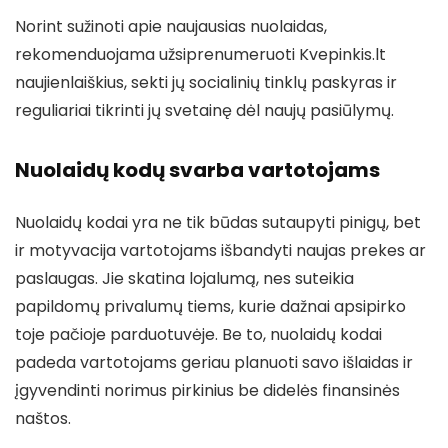
Norint sužinoti apie naujausias nuolaidas,
rekomenduojama užsiprenumeruoti Kvepinkis.lt
naujienlaiškius, sekti jų socialinių tinklų paskyras ir
reguliariai tikrinti jų svetainę dėl naujų pasiūlymų.
Nuolaidų kodų svarba vartotojams
Nuolaidų kodai yra ne tik būdas sutaupyti pinigų, bet
ir motyvacija vartotojams išbandyti naujas prekes ar
paslaugas. Jie skatina lojalumą, nes suteikia
papildomų privalumų tiems, kurie dažnai apsipirko
toje pačioje parduotuvėje. Be to, nuolaidų kodai
padeda vartotojams geriau planuoti savo išlaidas ir
įgyvendinti norimus pirkinius be didelės finansinės
naštos.