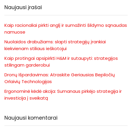
Naujausi įrašai
Kaip racionaliai pirkti anglį ir sumažinti šildymo sąnaudas
namuose
Nuolaidos drabužiams: slapti strategijų įrankiai
kiekvienam stiliaus ieškotojui
Kaip protingai apsipirkti H&M ir sutaupyti: strategijos
stilingam garderobui
Dronų Išpardavimas: Atraskite Geriausias Bepiločių
Orlaivių Technologijas
Ergonominė kėdė akcija: Sumanaus pirkėjo strategija ir
investicija į sveikatą
Naujausi komentarai