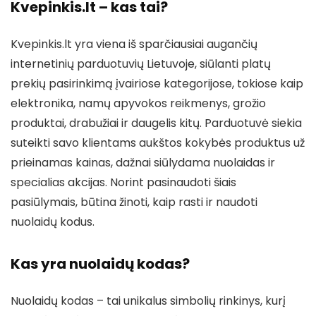
Kvepinkis.lt – kas tai?
Kvepinkis.lt yra viena iš sparčiausiai augančių
internetinių parduotuvių Lietuvoje, siūlanti platų
prekių pasirinkimą įvairiose kategorijose, tokiose kaip
elektronika, namų apyvokos reikmenys, grožio
produktai, drabužiai ir daugelis kitų. Parduotuvė siekia
suteikti savo klientams aukštos kokybės produktus už
prieinamas kainas, dažnai siūlydama nuolaidas ir
specialias akcijas. Norint pasinaudoti šiais
pasiūlymais, būtina žinoti, kaip rasti ir naudoti
nuolaidų kodus.
Kas yra nuolaidų kodas?
Nuolaidų kodas – tai unikalus simbolių rinkinys, kurį