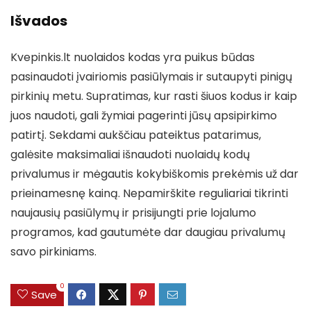
Išvados
Kvepinkis.lt nuolaidos kodas yra puikus būdas
pasinaudoti įvairiomis pasiūlymais ir sutaupyti pinigų
pirkinių metu. Supratimas, kur rasti šiuos kodus ir kaip
juos naudoti, gali žymiai pagerinti jūsų apsipirkimo
patirtį. Sekdami aukščiau pateiktus patarimus,
galėsite maksimaliai išnaudoti nuolaidų kodų
privalumus ir mėgautis kokybiškomis prekėmis už dar
prieinamesnę kainą. Nepamirškite reguliariai tikrinti
naujausių pasiūlymų ir prisijungti prie lojalumo
programos, kad gautumėte dar daugiau privalumų
savo pirkiniams.
0
Save