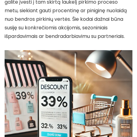
galite įvesti į tam skirtą laukelį pirkimo proceso
metu, siekiant gauti procentinę ar piniginę nuolaidą
nuo bendros pirkinių vertės. Šie kodai dažnai būna
susiję su konkrečiomis akcijomis, sezoniniais
išpardavimais ar bendradarbiavimu su partneriais.