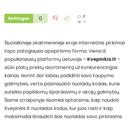
0
0
Reitingas
6
Šiuolaikinėje skaitmeninėje eroje internetinis pirkimas
tapo patogiausia apsipirkimo forma. Viena iš
populiariausių platformų Lietuvoje –
Kvepinkis.lt
–
siūlo platų prekių asortimentą už konkurencingas
kainas. Norint dar labiau padidinti savo taupymo
galimybes, verta pasinaudoti nuolaidų kodais, kurie
suteikia papildomų išpardavimų ir akcijų galimybių.
Šiame straipsnyje išsamiai aptarsime, kaip naudoti
Kvepinkis.lt nuolaidos kodus, kur juos rasti ir kaip
maksimaliai išnaudoti šias nuolaidas savo pirkiniams.