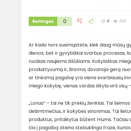
0
Reitingas
0
205
Ar kada nors susimąstėte, kiek daug mūsų gyv
dienos, bet ir gyvybiškai svarbus procesas, ku
ruošiasi naujiems iššūkiams. Kokybiškas miega
produktyvumą ir, žinoma, dovanoja gerą nuotai
ar tinkamą pagalvę yra viena svarbiausių inves
miego kokybę, vienas vardas iškyla virš visų –
„Lonas“ – tai ne tik prekių ženklas. Tai šeimos
dešimtmečius, ir kokybės sinonimas. Tai lietu
produktus, pritaikytus būtent mums. Tačiau a
čia į pagalbą ateina stebuklinga frazė, kurio