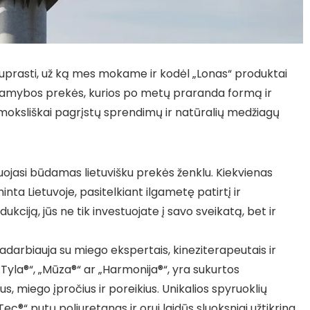
suprasti, už ką mes mokame ir kodėl „Lonas“ produktai
 gamybos prekės, kurios po metų praranda formą ir
moksliškai pagrįstų sprendimų ir natūralių medžiagų
uojasi būdamas lietuvišku prekės ženklu. Kiekvienas
nta Lietuvoje, pasitelkiant ilgametę patirtį ir
kciją, jūs ne tik investuojate į savo sveikatą, bet ir
darbiauja su miego ekspertais, kineziterapeutais ir
p „Tyla®“, „Mūza®“ ar „Harmonija®“, yra sukurtos
s, miego įpročius ir poreikius. Unikalios spyruoklių
c®“ putų poliuretanas ir orui laidūs sluoksniai užtikrina