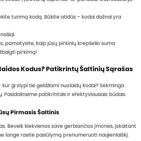
okite turimą kodą. Būkite atidūs – kodai dažnai yra
našiai.
gas, pamatysite, kaip jūsų pirkinių krepšelio suma
užbaigti pirkimą!
laidos Kodus? Patikrintų Šaltinių Sąrašas
– kur gi slypi tie geidžiami nuolaidų kodai? Sėkminga
. Pasidalinsime patikrintais ir efektyviausiais būdais.
ūsų Pirmasis Šaltinis
as. Beveik kiekvienos save gerbiančios įmonės, įskaitant
e lange rasite pasiūlymą prenumeruoti naujienlaiškį.