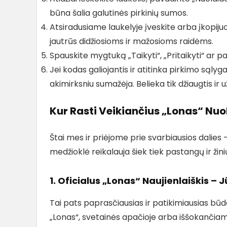
būna šalia galutinės pirkinių sumos.
Atsiradusiame laukelyje įveskite arba įkopiju
jautrūs didžiosioms ir mažosioms raidėms.
Spauskite mygtuką „Taikyti“, „Pritaikyti“ ar pa
Jei kodas galiojantis ir atitinka pirkimo sąly
akimirksniu sumažėja. Belieka tik džiaugtis ir 
Kur Rasti Veikiančius „Lonas“ Nuo
Štai mes ir priėjome prie svarbiausios dalies 
medžioklė reikalauja šiek tiek pastangų ir žinių
1. Oficialus „Lonas“ Naujienlaiškis – J
Tai pats paprasčiausias ir patikimiausias būd
„Lonas“, svetainės apačioje arba iššokančiam