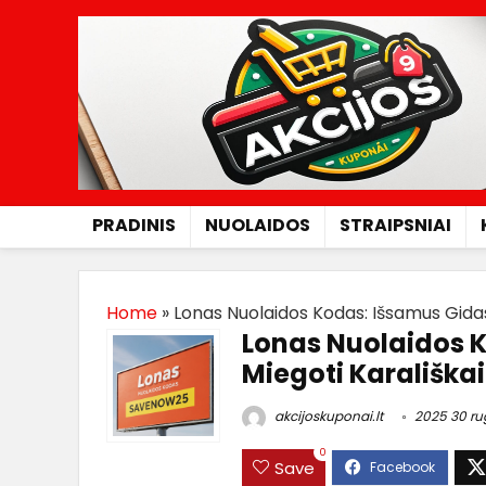
PRADINIS
NUOLAIDOS
STRAIPSNIAI
Home
»
Lonas Nuolaidos Kodas: Išsamus Gidas,
Lonas Nuolaidos K
Miegoti Karališkai
akcijoskuponai.lt
2025 30 ru
0
Save