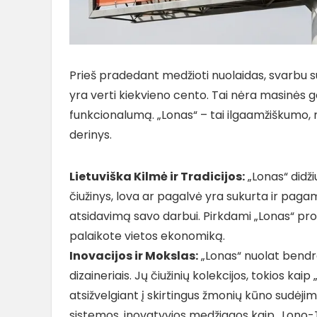
Prieš pradedant medžioti nuolaidas, svarbu 
yra verti kiekvieno cento. Tai nėra masinės
funkcionalumą. „Lonas“ – tai ilgaamžiškumo, 
derinys.
Lietuviška Kilmė ir Tradicijos:
„Lonas“ didži
čiužinys, lova ar pagalvė yra sukurta ir pagami
atsidavimą savo darbui. Pirkdami „Lonas“ produ
palaikote vietos ekonomiką.
Inovacijos ir Mokslas:
„Lonas“ nuolat bendra
dizaineriais. Jų čiužinių kolekcijos, tokios kai
atsižvelgiant į skirtingus žmonių kūno sudėjimu
sistemos, inovatyvios medžiagos kaip „Lono-Te