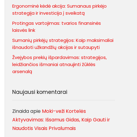
Ergonominė kėdė akcija: Sumanaus pirkėjo
strategija ir investicija į sveikatą
Protingas vartojimas: tvarios finansinės
laisvės link
Sumanių pirkėjų strategijos: Kaip maksimaliai
išnaudoti užkandžių akcijas ir sutaupyti
Žvejybos prekių išpardavimas: strategijos,
leidžiančios išmaniai atnaujinti žūklės
arsenalą
Naujausi komentarai
Zinaida
apie
Moki-veži Kortelės
Aktyvavimas: Išsamus Gidas, Kaip Gauti ir
Naudotis Visais Privalumais