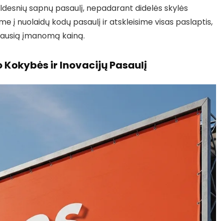
 saldesnių sapnų pasaulį, nepadarant didelės skylės
e į nuolaidų kodų pasaulį ir atskleisime visas paslaptis,
eriausią įmanomą kainą.
 Kokybės ir Inovacijų Pasaulį