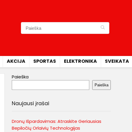
AKCIJA
SPORTAS
ELEKTRONIKA
SVEIKATA
Paieška
Paieška
Naujausi įrašai
Dronų Išpardavimas: Atraskite Geriausias
Bepiločių Orlaivių Technologijas