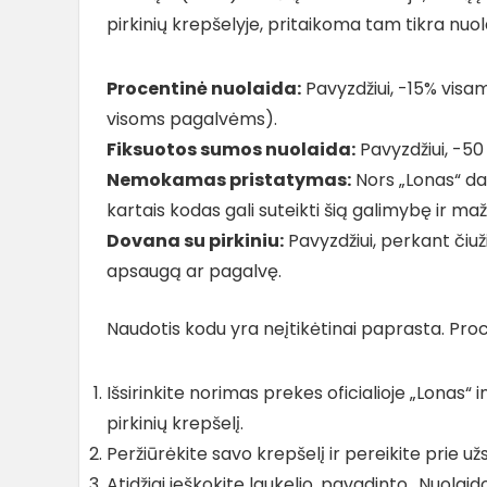
pirkinių krepšelyje, pritaikoma tam tikra nuolai
Procentinė nuolaida:
Pavyzdžiui, -15% visam
visoms pagalvėms).
Fiksuotos sumos nuolaida:
Pavyzdžiui, -50
Nemokamas pristatymas:
Nors „Lonas“ d
kartais kodas gali suteikti šią galimybę ir 
Dovana su pirkiniu:
Pavyzdžiui, perkant či
apsaugą ar pagalvę.
Naudotis kodu yra neįtikėtinai paprasta. Pro
Išsirinkite norimas prekes oficialioje „Lonas“ 
pirkinių krepšelį.
Peržiūrėkite savo krepšelį ir pereikite prie
Atidžiai ieškokite laukelio, pavadinto „Nuolai