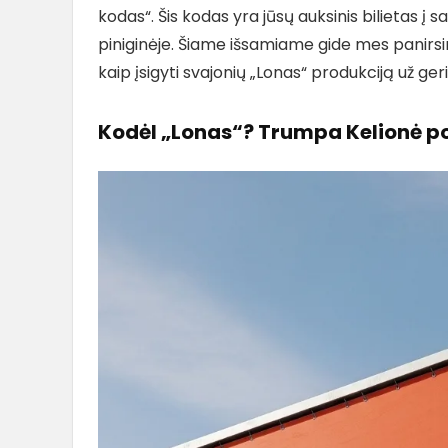
kodas“. Šis kodas yra jūsų auksinis bilietas į
piniginėje. Šiame išsamiame gide mes panirsim
kaip įsigyti svajonių „Lonas“ produkciją už g
Kodėl „Lonas“? Trumpa Kelionė po