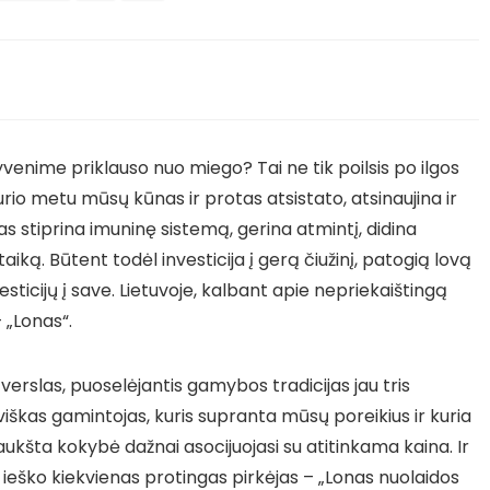
enime priklauso nuo miego? Tai ne tik poilsis po ilgos
rio metu mūsų kūnas ir protas atsistato, atsinaujina ir
s stiprina imuninę sistemą, gerina atmintį, didina
ką. Būtent todėl investicija į gerą čiužinį, patogią lovą
ticijų į save. Lietuvoje, kalbant apie nepriekaištingą
 „Lonas“.
 verslas, puoselėjantis gamybos tradicijas jau tris
viškas gamintojas, kuris supranta mūsų poreikius ir kuria
ukšta kokybė dažnai asocijuojasi su atitinkama kaina. Ir
s ieško kiekvienas protingas pirkėjas – „Lonas nuolaidos