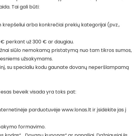
da. Tai gali būti:
 krepšeliui arba konkrečiai prekių kategorijai (pvz.,
 € perkant už 300 € ar daugiau.
ažnai siūlo nemokamą pristatymą nuo tam tikros sumos,
mažesniems užsakymams.
užinį, su specialiu kodu gaunate dovanų neperšlampamą
cesas beveik visada yra toks pat:
internetinėje parduotuvėje www.lonas.lt ir įsidėkite jas į
 užsakymo formavimo.
dos kodas“, „Dovanų kuponas“ ar panašiai. Dažniausiai jis