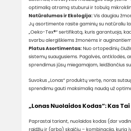
optimalią atramą stuburui ir tobulą mikrokli
Natūralumas ir Ekologija:
Vis daugiau žmoni
Jų asortimente rasite gaminių su natūraliu la
„Oeko-Tex®“ sertifikatą, kuris garantuoja, k
svarbu alergiškiems žmonėms ir auginantiem
Platus Asortimentas:
Nuo ortopedinių čiužin
sistemų suaugusiems. Pagalvės, antklodės, antč
sprendimus jūsų miegamajam, leidžiančius suk
Suvokus „Lonas“ produktų vertę, noras sutau
sprendimu gauti maksimalią naudą už optimal
„Lonas Nuolaidos Kodas“: Kas Tai 
Paprastai tariant, nuolaidos kodas (dar vad
raidžių ir (arba) skaičių – kombinacija, kuri