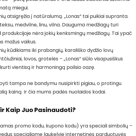
matą miegui.
ų atsigręžia į natūralumą. „Lonas“ tai puikiai supranta.
teksu, medvilne, linu, vilna. Dauguma medžiagų turi
ad produkcijoje nėra jokių kenksmingų medžiagų. Tai ypač
s mažus vaikus.
ių kūdikiams iki prabangių, karališko dydžio lovų
iužiniai, lovos, grotelės – „Lonas“ siūlo visapusiškus
urti vientisą ir harmoningą poilsio oazę.
pyti tampa ne bandymu nusipirkti pigiau, o protingu
ią kainą. Ir čia mums padės nuolaidos kodai.
ir Kaip Juo Pasinaudoti?
inamas promo kodu, kupono kodu) yra speciali simbolių –
ą įvedus specialiame laukelyje internetinės parduotuvės