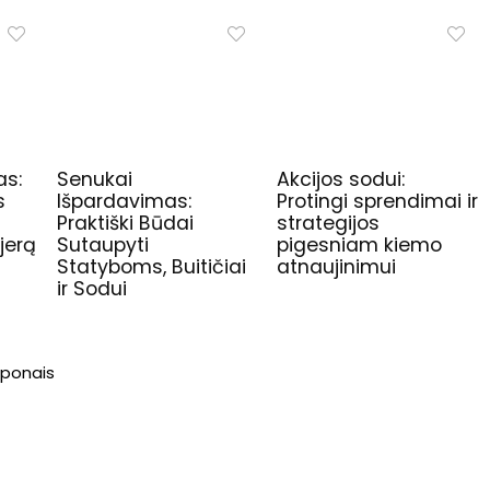
as:
Senukai
Akcijos sodui:
s
Išpardavimas:
Protingi sprendimai ir
Praktiški Būdai
strategijos
jerą
Sutaupyti
pigesniam kiemo
Statyboms, Buitičiai
atnaujinimui
ir Sodui
kuponais