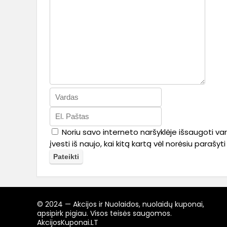
Noriu savo interneto naršyklėje išsaugoti var
įvesti iš naujo, kai kitą kartą vėl norėsiu parašy
© 2024 — Akcijos ir Nuolaidos, nuolaidų kuponai,
apsipirk pigiau. Visos teisės saugomos.
AkcijosKuponai.LT