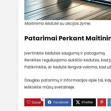
Maitinimo kėdutė su akcijos žyme.
Patarimai Perkant Maitin
Įvertinkite kėdutės saugumą ir patogumą.
Renkitės reguliuojamo aukščio kėdutes, kad jo
Patikrinkite, ar kėdutė lengvai valoma, kad už
Daugiau patarimų ir informacijos apie tai, kaip 
ieškokite mūsų svetainėje.
0
Save