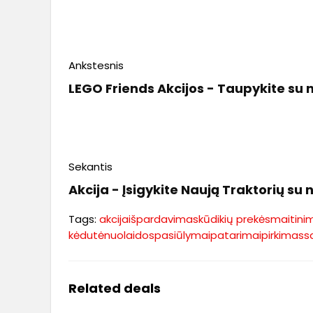
Ankstesnis
LEGO Friends Akcijos - Taupykite su 
Sekantis
Akcija - Įsigykite Naują Traktorių su
Tags:
akcija
išpardavimas
kūdikių prekės
maitini
kėdutė
nuolaidos
pasiūlymai
patarimai
pirkimas
s
Related deals