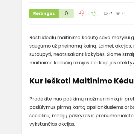
0
Reitingas
0
17
Rasti idealų maitinimo kėdutę savo mažyliui g
saugumo už prieinamą kainą. Laimei, akcijos, 
sutaupyti, neatsisakant kokybės. Šiame strai
maitinimo kėdučių akcijas bei kaip jas efektyv
Kur Ieškoti Maitinimo Kėdu
Pradėkite nuo patikimų mažmenininkų ir prekės
pasiūlymus pirmą kartą apsilankiusiems arba
socialinių medijų paskyras ir prenumeruokite
vykstančias akcijas.