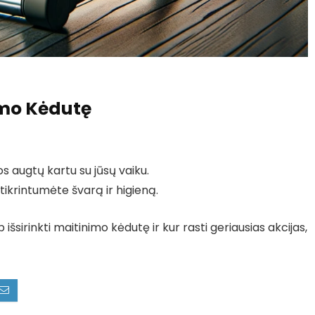
imo Kėdutę
s augtų kartu su jūsų vaiku.
tikrintumėte švarą ir higieną.
išsirinkti maitinimo kėdutę ir kur rasti geriausias akcijas,