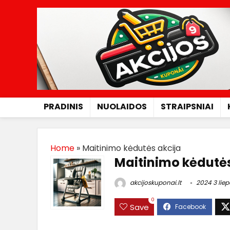
PRADINIS
NUOLAIDOS
STRAIPSNIAI
Home
»
Maitinimo kėdutės akcija
Maitinimo kėdutės
akcijoskuponai.lt
2024 3 liep
0
Save