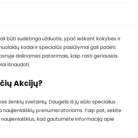
ali būti sudėtinga užduotis, ypač ieškant kokybės ir
nuolaidų kodai ir specialūs pasiūlymai gali padėti
psnyje dalinamės patarimais, kaip rasti geriausias
iai išnaudoti.
čių Akcijų?
 ženklų svetainių. Daugelis iš jų siūlo specialius
 naujienlaiškių prenumeratoriams. Taip pat, sekite
 naujienlaiškius, kad gautumėte informaciją apie