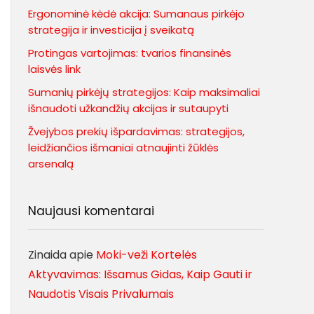
Ergonominė kėdė akcija: Sumanaus pirkėjo
strategija ir investicija į sveikatą
Protingas vartojimas: tvarios finansinės
laisvės link
Sumanių pirkėjų strategijos: Kaip maksimaliai
išnaudoti užkandžių akcijas ir sutaupyti
Žvejybos prekių išpardavimas: strategijos,
leidžiančios išmaniai atnaujinti žūklės
arsenalą
Naujausi komentarai
Zinaida
apie
Moki-veži Kortelės
Aktyvavimas: Išsamus Gidas, Kaip Gauti ir
Naudotis Visais Privalumais