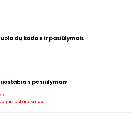
nuolaidų kodais ir pasiūlymais
 nuostabiais pasiūlymais
mo
augumas
taupymas