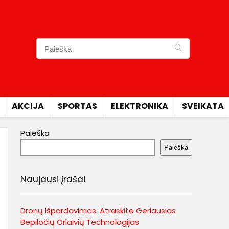
AKCIJA
SPORTAS
ELEKTRONIKA
SVEIKATA
Paieška
Paieška
Naujausi įrašai
Dronų Išpardavimas: Atraskite Geriausias
Bepiločių Orlaivių Technologijas