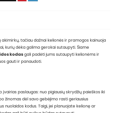
 akimirkų, tačiau dažnai kelionės ir pramogos kainuoja
ai, kurių dėka galima gerokai sutaupyti. Šiame
idos kodas
gali padėti jums sutaupyti kelionėms ir
s gauti ir panaudoti.
lo įvairias paslaugas: nuo pigiausių skrydžių paieškos iki
o žinomas dėl savo gebėjimo rasti geriausius
us nuolaidos kodus. Taigi, jei planuojate kelionę ar