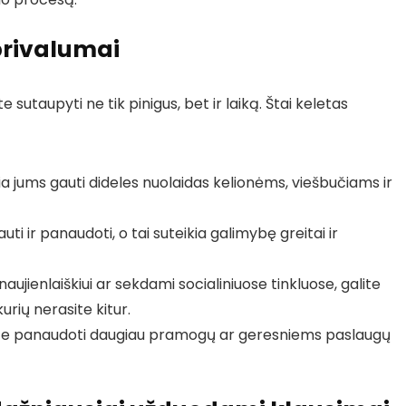
privalumai
sutaupyti ne tik pinigus, bet ir laiką. Štai keletas
ia jums gauti dideles nuolaidas kelionėms, viešbučiams ir
ti ir panaudoti, o tai suteikia galimybę greitai ir
aujienlaiškiui ar sekdami socialiniuose tinkluose, galite
urių nerasite kitur.
ite panaudoti daugiau pramogų ar geresniems paslaugų