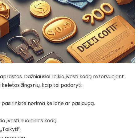
prastas. Dažniausiai reikia įvesti kodą rezervuojant
keletas žingsnių, kaip tai padaryti:
r pasirinkite norimą kelionę ar paslaugą.
kia įvesti nuolaidos kodą.
Taikyti”.
imo procesą.