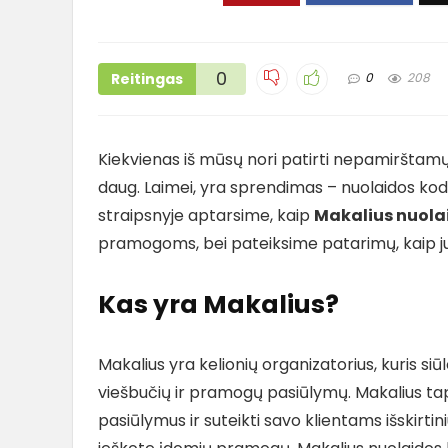
0
Reitingas
0
208
Kiekvienas iš mūsų nori patirti nepamirštamų
daug. Laimei, yra sprendimas – nuolaidos kod
straipsnyje aptarsime, kaip
Makalius nuola
pramogoms, bei pateiksime patarimų, kaip juo
Kas yra Makalius?
Makalius yra kelionių organizatorius, kuris siū
viešbučių ir pramogų pasiūlymų. Makalius tap
pasiūlymus ir suteikti savo klientams išskirtini