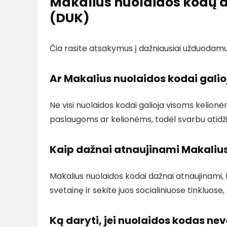
Makalius nuolaidos kodų 
(DUK)
Čia rasite atsakymus į dažniausiai užduodamu
Ar Makalius nuolaidos kodai gali
Ne visi nuolaidos kodai galioja visoms kelionėm
paslaugoms ar kelionėms, todėl svarbu atidži
Kaip dažnai atnaujinami Makalius
Makalius nuolaidos kodai dažnai atnaujinami, 
svetainę ir sekite juos socialiniuose tinkluo
Ką daryti, jei nuolaidos kodas nev