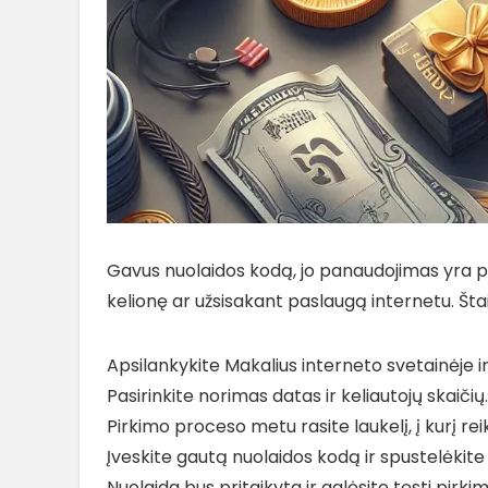
Gavus nuolaidos kodą, jo panaudojimas yra pa
kelionę ar užsisakant paslaugą internetu. Štai 
Apsilankykite Makalius interneto svetainėje i
Pasirinkite norimas datas ir keliautojų skaičių.
Pirkimo proceso metu rasite laukelį, į kurį rei
Įveskite gautą nuolaidos kodą ir spustelėkite „
Nuolaida bus pritaikyta ir galėsite tęsti pirk