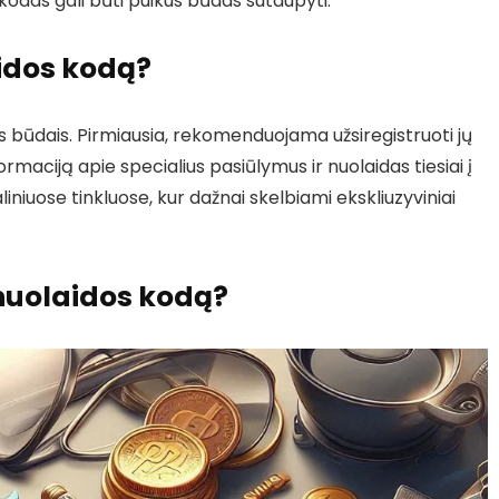
odas gali būti puikus būdas sutaupyti.
idos kodą?
is būdais. Pirmiausia, rekomenduojama užsiregistruoti jų
nformaciją apie specialius pasiūlymus ir nuolaidas tiesiai į
aliniuose tinkluose, kur dažnai skelbiami ekskliuzyviniai
nuolaidos kodą?