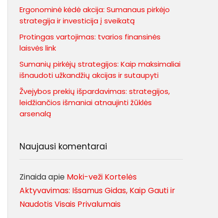
Ergonominė kėdė akcija: Sumanaus pirkėjo
strategija ir investicija į sveikatą
Protingas vartojimas: tvarios finansinės
laisvės link
Sumanių pirkėjų strategijos: Kaip maksimaliai
išnaudoti užkandžių akcijas ir sutaupyti
Žvejybos prekių išpardavimas: strategijos,
leidžiančios išmaniai atnaujinti žūklės
arsenalą
Naujausi komentarai
Zinaida
apie
Moki-veži Kortelės
Aktyvavimas: Išsamus Gidas, Kaip Gauti ir
Naudotis Visais Privalumais