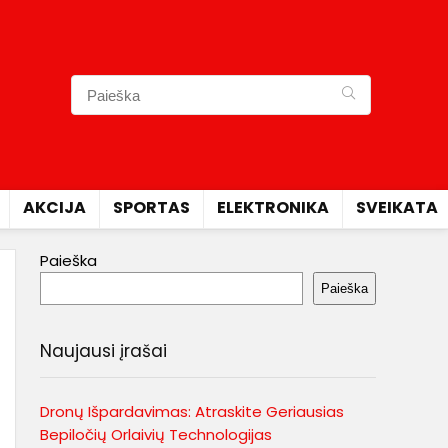
AKCIJA
SPORTAS
ELEKTRONIKA
SVEIKATA
Paieška
Paieška
Naujausi įrašai
Dronų Išpardavimas: Atraskite Geriausias
Bepiločių Orlaivių Technologijas