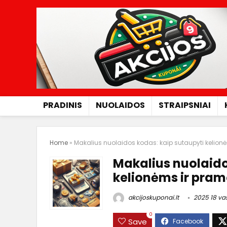
PRADINIS
NUOLAIDOS
STRAIPSNIAI
Home
»
Makalius nuolaidos kodas: kaip sutaupyti kelio
Makalius nuolaido
kelionėms ir pr
akcijoskuponai.lt
2025 18 va
0
Save