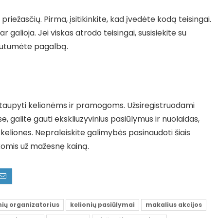
priežasčių. Pirma, įsitikinkite, kad įvedėte kodą teisingai.
dar galioja. Jei viskas atrodo teisingai, susisiekite su
autumėte pagalbą.
utaupyti kelionėms ir pramogoms. Užsiregistruodami
se, galite gauti ekskliuzyvinius pasiūlymus ir nuolaidas,
 keliones. Nepraleiskite galimybės pasinaudoti šiais
omis už mažesnę kainą.
nių organizatorius
kelionių pasiūlymai
makalius akcijos