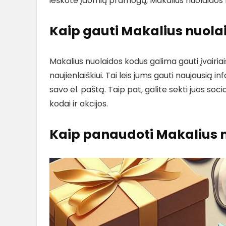
ieškote įdomių pramogų, Makalius nuolaidos k
Kaip gauti Makalius nuola
Makalius nuolaidos kodus galima gauti įvairia
naujienlaiškiui. Tai leis jums gauti naujausią i
savo el. paštą. Taip pat, galite sekti juos soci
kodai ir akcijos.
Kaip panaudoti Makalius 