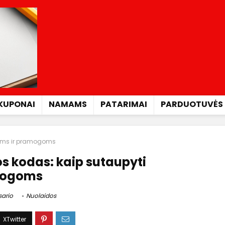
KUPONAI
NAMAMS
PATARIMAI
PARDUOTUVĖS
nėms ir pramogoms
s kodas: kaip sutaupyti
amogoms
sario
Nuolaidos