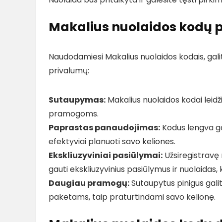
Makalius nuolaidos kodų 
Naudodamiesi Makalius nuolaidos kodais, galite 
privalumų:
Sutaupymas:
Makalius nuolaidos kodai leidž
pramogoms.
Paprastas panaudojimas:
Kodus lengva gau
efektyviai planuoti savo keliones.
Ekskliuzyviniai pasiūlymai:
Užsiregistravę n
gauti ekskliuzyvinius pasiūlymus ir nuolaidas, k
Daugiau pramogų:
Sutaupytus pinigus gal
paketams, taip praturtindami savo kelionę.