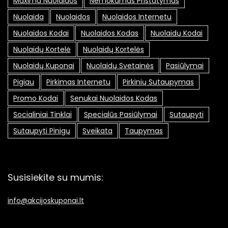
Maxima Nuolaidos
Nemokamas Pristatymas
Nuolaida
Nuolaidos
Nuolaidos Internetu
Nuolaidos Kodai
Nuolaidos Kodas
Nuolaidų Kodai
Nuolaidų Kortelė
Nuolaidų Kortelės
Nuolaidų Kuponai
Nuolaidų Svetainės
Pasiūlymai
Pigiau
Pirkimas Internetu
Pirkinių Sutaupymas
Promo Kodai
Senukai Nuolaidos Kodas
Socialiniai Tinklai
Specialūs Pasiūlymai
Sutaupyti
Sutaupyti Pinigų
Sveikata
Taupymas
Susisiekite su mumis:
info@akcijoskuponai.lt