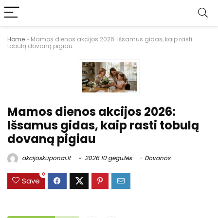
Home
»
Mamos dienos akcijos 2026: Išsamus gidas, kaip rasti
tobulą dovaną pigiau
Mamos dienos akcijos 2026:
Išsamus gidas, kaip rasti tobulą
dovaną pigiau
akcijoskuponai.lt
2026 10 gegužės
Dovanos
0
Save