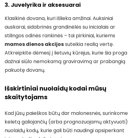
3. Juvelyrika ir aksesuarai
Klasikinė dovana, kuri išlieka amžinai. Auksiniai
auskarai, sidabrinės grandinėlės su inicialais ar
stilingos odinės rankinės – tai pirkiniai, kuriems
mamos dienos akcijos
suteikia realią vertę.
Atkreipkite dėmesį į lietuvių kūrėjus, kurie šia proga
dažnai siūlo nemokamą graviravimą ar prabangią
pakuotę dovanų.
Išskirtiniai nuolaidų kodai mūsų
skaitytojams
Kad jūsų paieškos būtų dar malonesnės, surinkome
keletą galiojančių (arba prognozuojamų aktyvuoti)
nuolaidų kodų, kurie gali būti naudingi apsiperkant