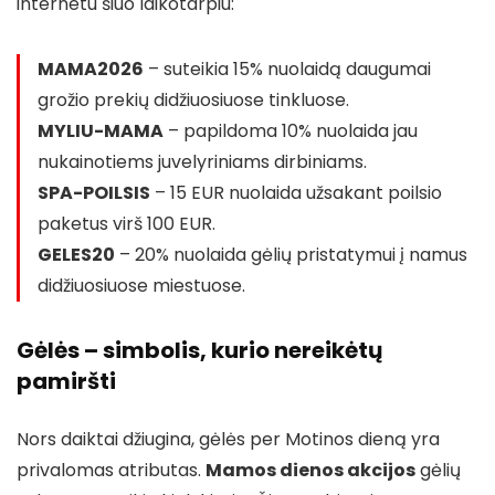
internetu šiuo laikotarpiu:
MAMA2026
– suteikia 15% nuolaidą daugumai
grožio prekių didžiuosiuose tinkluose.
MYLIU-MAMA
– papildoma 10% nuolaida jau
nukainotiems juvelyriniams dirbiniams.
SPA-POILSIS
– 15 EUR nuolaida užsakant poilsio
paketus virš 100 EUR.
GELES20
– 20% nuolaida gėlių pristatymui į namus
didžiuosiuose miestuose.
Gėlės – simbolis, kurio nereikėtų
pamiršti
Nors daiktai džiugina, gėlės per Motinos dieną yra
privalomas atributas.
Mamos dienos akcijos
gėlių