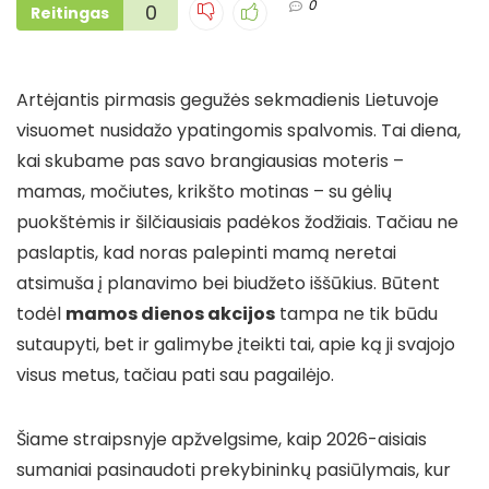
0
0
Reitingas
Artėjantis pirmasis gegužės sekmadienis Lietuvoje
visuomet nusidažo ypatingomis spalvomis. Tai diena,
kai skubame pas savo brangiausias moteris –
mamas, močiutes, krikšto motinas – su gėlių
puokštėmis ir šilčiausiais padėkos žodžiais. Tačiau ne
paslaptis, kad noras palepinti mamą neretai
atsimuša į planavimo bei biudžeto iššūkius. Būtent
todėl
mamos dienos akcijos
tampa ne tik būdu
sutaupyti, bet ir galimybe įteikti tai, apie ką ji svajojo
visus metus, tačiau pati sau pagailėjo.
Šiame straipsnyje apžvelgsime, kaip 2026-aisiais
sumaniai pasinaudoti prekybininkų pasiūlymais, kur