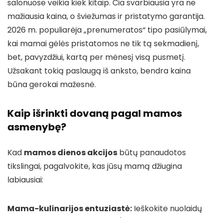
salonuose veikia kiek kitaip. Čia svarbiausia yra ne
mažiausia kaina, o šviežumas ir pristatymo garantija.
2026 m. populiarėja „prenumeratos“ tipo pasiūlymai,
kai mamai gėlės pristatomos ne tik tą sekmadienį,
bet, pavyzdžiui, kartą per mėnesį visą pusmetį.
Užsakant tokią paslaugą iš anksto, bendra kaina
būna gerokai mažesnė.
Kaip išrinkti dovaną pagal mamos
asmenybę?
Kad
mamos dienos akcijos
būtų panaudotos
tikslingai, pagalvokite, kas jūsų mamą džiugina
labiausiai:
Mama-kulinarijos entuziastė:
Ieškokite nuolaidų