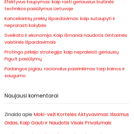
Efektyvus taupymas: kaip rasti geriausius buitinės
technikos pasiūlymus Lietuvoje
Kanceliarinių prekių išpardavimas: kaip sutaupyti ir
neprarasti kokybės
Sveikata ir ekonomija: Kaip išmaniai naudotis Gintarinės
vaistinės išpardavimais
Protingo pirkėjo strategija: kaip nepraleisti geriausių
Pigu.lt pasiūlymų
Padangos pigiau: racionalus pasirinkimas tarp kainos ir
saugumo
Naujausi komentarai
Zinaida
apie
Moki-veži Kortelės Aktyvavimas: Išsamus
Gidas, Kaip Gauti ir Naudotis Visais Privalumais