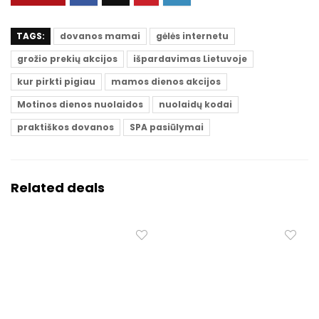
TAGS:
dovanos mamai
gėlės internetu
grožio prekių akcijos
išpardavimas Lietuvoje
kur pirkti pigiau
mamos dienos akcijos
Motinos dienos nuolaidos
nuolaidų kodai
praktiškos dovanos
SPA pasiūlymai
Related deals