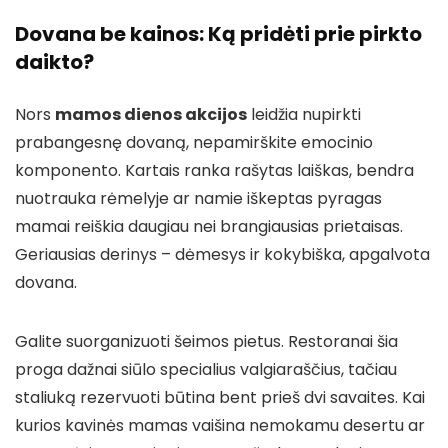
Dovana be kainos: Ką pridėti prie pirkto
daikto?
Nors
mamos dienos akcijos
leidžia nupirkti
prabangesnę dovaną, nepamirškite emocinio
komponento. Kartais ranka rašytas laiškas, bendra
nuotrauka rėmelyje ar namie iškeptas pyragas
mamai reiškia daugiau nei brangiausias prietaisas.
Geriausias derinys – dėmesys ir kokybiška, apgalvota
dovana.
Galite suorganizuoti šeimos pietus. Restoranai šia
proga dažnai siūlo specialius valgiaraščius, tačiau
staliuką rezervuoti būtina bent prieš dvi savaites. Kai
kurios kavinės mamas vaišina nemokamu desertu ar