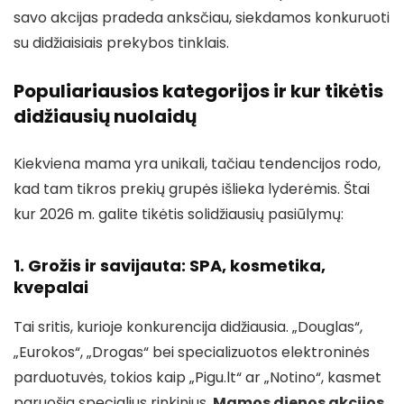
savo akcijas pradeda anksčiau, siekdamos konkuruoti
su didžiaisiais prekybos tinklais.
Populiariausios kategorijos ir kur tikėtis
didžiausių nuolaidų
Kiekviena mama yra unikali, tačiau tendencijos rodo,
kad tam tikros prekių grupės išlieka lyderėmis. Štai
kur 2026 m. galite tikėtis solidžiausių pasiūlymų:
1. Grožis ir savijauta: SPA, kosmetika,
kvepalai
Tai sritis, kurioje konkurencija didžiausia. „Douglas“,
„Eurokos“, „Drogas“ bei specializuotos elektroninės
parduotuvės, tokios kaip „Pigu.lt“ ar „Notino“, kasmet
paruošia specialius rinkinius.
Mamos dienos akcijos