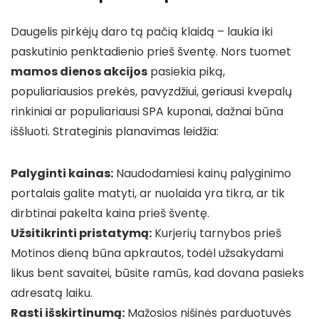
Daugelis pirkėjų daro tą pačią klaidą – laukia iki
paskutinio penktadienio prieš šventę. Nors tuomet
mamos dienos akcijos
pasiekia piką,
populiariausios prekės, pavyzdžiui, geriausi kvepalų
rinkiniai ar populiariausi SPA kuponai, dažnai būna
iššluoti. Strateginis planavimas leidžia:
Palyginti kainas:
Naudodamiesi kainų palyginimo
portalais galite matyti, ar nuolaida yra tikra, ar tik
dirbtinai pakelta kaina prieš šventę.
Užsitikrinti pristatymą:
Kurjerių tarnybos prieš
Motinos dieną būna apkrautos, todėl užsakydami
likus bent savaitei, būsite ramūs, kad dovana pasieks
adresatą laiku.
Rasti išskirtinumą:
Mažosios nišinės parduotuvės