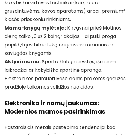
kokybiškai virtuvės technikai (karšto oro
gruzdintuvėms, kavos aparatams) arba „premium“
klasės prieskonių rinkiniams.
Mama-knygų mylėtoja:
Knygynai prieš Motinos
dieną taiko „3 už 2 kainą“ akcijas. Tai puiki proga
papildyti jos biblioteką naujausiais romanais ar
saviugdos knygomis.
Aktyvi mama:
Sporto klubų narystės, išmanieji
laikrodžiai ar kokybiška sportinė apranga.
Elektronikos parduotuvėse šioms prekėms gegužės
pradžioje taikomos solidžios nuolaidos.
Elektronika ir namų jaukumas:
Modernios mamos pasirinkimas
Pastaraisiais metais pastebima tendencija, kad