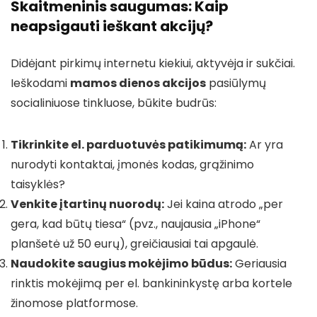
Skaitmeninis saugumas: Kaip
neapsigauti ieškant akcijų?
Didėjant pirkimų internetu kiekiui, aktyvėja ir sukčiai.
Ieškodami
mamos dienos akcijos
pasiūlymų
socialiniuose tinkluose, būkite budrūs:
Tikrinkite el. parduotuvės patikimumą:
Ar yra
nurodyti kontaktai, įmonės kodas, grąžinimo
taisyklės?
Venkite įtartinų nuorodų:
Jei kaina atrodo „per
gera, kad būtų tiesa“ (pvz., naujausia „iPhone“
planšetė už 50 eurų), greičiausiai tai apgaulė.
Naudokite saugius mokėjimo būdus:
Geriausia
rinktis mokėjimą per el. bankininkystę arba kortele
žinomose platformose.