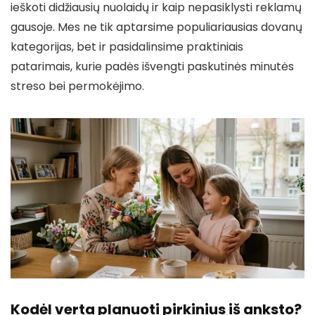
ieškoti didžiausių nuolaidų ir kaip nepasiklysti reklamų
gausoje. Mes ne tik aptarsime populiariausias dovanų
kategorijas, bet ir pasidalinsime praktiniais
patarimais, kurie padės išvengti paskutinės minutės
streso bei permokėjimo.
Kodėl verta planuoti pirkinius iš anksto?