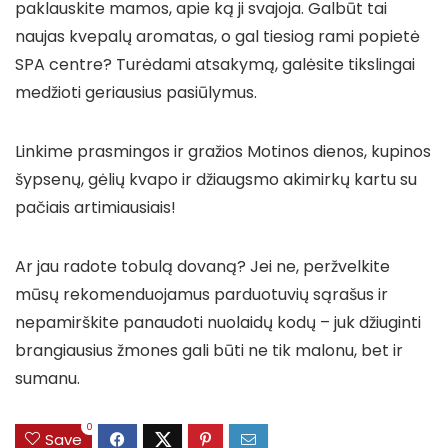
paklauskite mamos, apie ką ji svajoja. Galbūt tai
naujas kvepalų aromatas, o gal tiesiog rami popietė
SPA centre? Turėdami atsakymą, galėsite tikslingai
medžioti geriausius pasiūlymus.
Linkime prasmingos ir gražios Motinos dienos, kupinos
šypsenų, gėlių kvapo ir džiaugsmo akimirkų kartu su
pačiais artimiausiais!
Ar jau radote tobulą dovaną? Jei ne, peržvelkite
mūsų rekomenduojamus parduotuvių sąrašus ir
nepamirškite panaudoti nuolaidų kodų – juk džiuginti
brangiausius žmones gali būti ne tik malonu, bet ir
sumanu.
0
Save