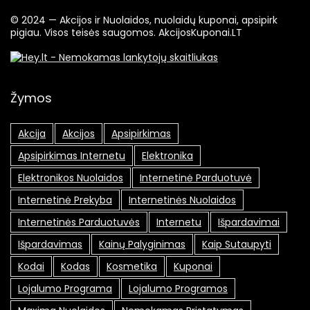
© 2024 — Akcijos ir Nuolaidos, nuolaidų kuponai, apsipirk
pigiau. Visos teisės saugomos. AkcijosKuponai.LT
Žymos
Akcija
Akcijos
Apsipirkimas
Apsipirkimas Internetu
Elektronika
Elektronikos Nuolaidos
Internetinė Parduotuvė
Internetinė Prekyba
Internetinės Nuolaidos
Internetinės Parduotuvės
Internetu
Išpardavimai
Išpardavimas
Kainų Palyginimas
Kaip Sutaupyti
Kodai
Kodas
Kosmetika
Kuponai
Lojalumo Programa
Lojalumo Programos