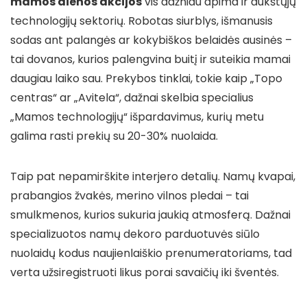
mamos dienos akcijos
vis dažniau apima ir aukštųjų
technologijų sektorių. Robotas siurblys, išmanusis
sodas ant palangės ar kokybiškos belaidės ausinės –
tai dovanos, kurios palengvina buitį ir suteikia mamai
daugiau laiko sau. Prekybos tinklai, tokie kaip „Topo
centras“ ar „Avitela“, dažnai skelbia specialius
„Mamos technologijų“ išpardavimus, kurių metu
galima rasti prekių su 20-30% nuolaida.
Taip pat nepamirškite interjero detalių. Namų kvapai,
prabangios žvakės, merino vilnos pledai – tai
smulkmenos, kurios sukuria jaukią atmosferą. Dažnai
specializuotos namų dekoro parduotuvės siūlo
nuolaidų kodus naujienlaiškio prenumeratoriams, tad
verta užsiregistruoti likus porai savaičių iki šventės.