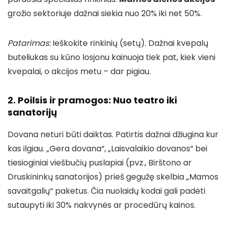
grožio sektoriuje dažnai siekia nuo 20% iki net 50%.
Patarimas:
Ieškokite rinkinių (setų). Dažnai kvepalų
buteliukas su kūno losjonu kainuoja tiek pat, kiek vieni
kvepalai, o akcijos metu – dar pigiau.
2. Poilsis ir pramogos: Nuo teatro iki
sanatorijų
Dovana neturi būti daiktas. Patirtis dažnai džiugina kur
kas ilgiau. „Gera dovana“, „Laisvalaikio dovanos“ bei
tiesioginiai viešbučių puslapiai (pvz., Birštono ar
Druskininkų sanatorijos) prieš gegužę skelbia „Mamos
savaitgalių“ paketus. Čia nuolaidų kodai gali padėti
sutaupyti iki 30% nakvynės ar procedūrų kainos.