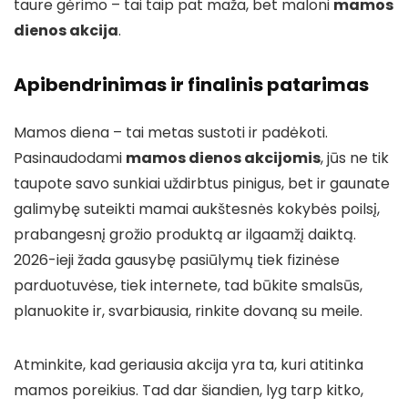
taure gėrimo – tai taip pat maža, bet maloni
mamos
dienos akcija
.
Apibendrinimas ir finalinis patarimas
Mamos diena – tai metas sustoti ir padėkoti.
Pasinaudodami
mamos dienos akcijomis
, jūs ne tik
taupote savo sunkiai uždirbtus pinigus, bet ir gaunate
galimybę suteikti mamai aukštesnės kokybės poilsį,
prabangesnį grožio produktą ar ilgaamžį daiktą.
2026-ieji žada gausybę pasiūlymų tiek fizinėse
parduotuvėse, tiek internete, tad būkite smalsūs,
planuokite ir, svarbiausia, rinkite dovaną su meile.
Atminkite, kad geriausia akcija yra ta, kuri atitinka
mamos poreikius. Tad dar šiandien, lyg tarp kitko,