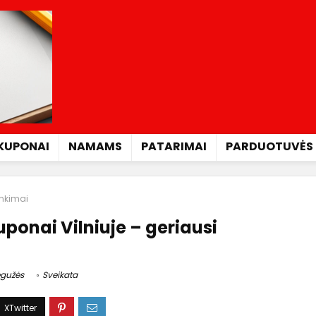
KUPONAI
NAMAMS
PATARIMAI
PARDUOTUVĖS
inkimai
onai Vilniuje – geriausi
gužės
Sveikata