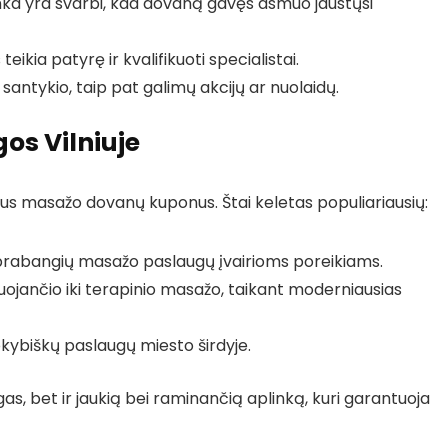
nka yra svarbi, kad dovaną gavęs asmuo jaustųsi
teikia patyrę ir kvalifikuoti specialistai.
santykio, taip pat galimų akcijų ar nuolaidų.
os Vilniuje
airius masažo dovanų kuponus. Štai keletas populiariausių:
 prabangių masažo paslaugų įvairioms poreikiams.
duojančio iki terapinio masažo, taikant moderniausias
kybiškų paslaugų miesto širdyje.
gas, bet ir jaukią bei raminančią aplinką, kuri garantuoja