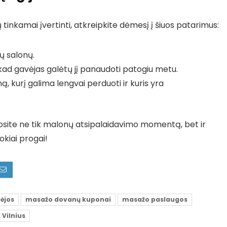
tinkamai įvertinti, atkreipkite dėmesį į šiuos patarimus:
ų salonų.
, kad gavėjas galėtų jį panaudoti patogiu metu.
ą, kurį galima lengvai perduoti ir kuris yra
nosite ne tik malonų atsipalaidavimo momentą, bet ir
okiai progai!
ėjos
masažo dovanų kuponai
masažo paslaugos
Vilnius