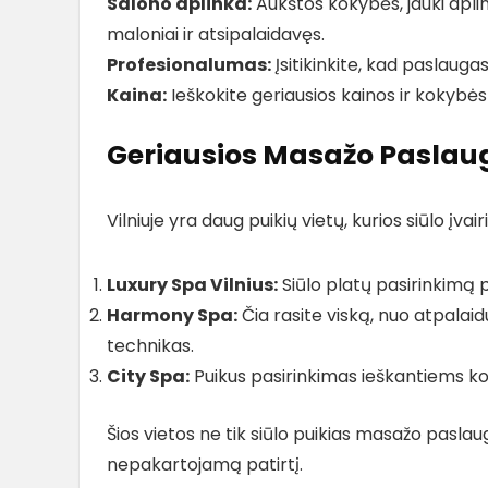
Salono aplinka:
Aukštos kokybės, jauki apli
maloniai ir atsipalaidavęs.
Profesionalumas:
Įsitikinkite, kad paslaugas 
Kaina:
Ieškokite geriausios kainos ir kokybės 
Geriausios Masažo Paslaug
Vilniuje yra daug puikių vietų, kurios siūlo įv
Luxury Spa Vilnius:
Siūlo platų pasirinkimą
Harmony Spa:
Čia rasite viską, nuo atpalai
technikas.
City Spa:
Puikus pasirinkimas ieškantiems ko
Šios vietos ne tik siūlo puikias masažo paslau
nepakartojamą patirtį.