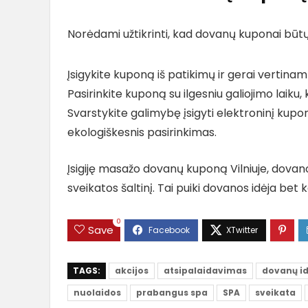
Norėdami užtikrinti, kad dovanų kuponai būtų 
Įsigykite kuponą iš patikimų ir gerai vertinam
Pasirinkite kuponą su ilgesniu galiojimo laiku
Svarstykite galimybę įsigyti elektroninį kupon
ekologiškesnis pasirinkimas.
Įsigiję masažo dovanų kuponą Vilniuje, dova
sveikatos šaltinį. Tai puiki dovanos idėja bet k
0
Save
TAGS:
akcijos
atsipalaidavimas
dovanų id
nuolaidos
prabangus spa
SPA
sveikata