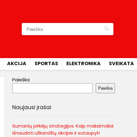
AKCIJA
SPORTAS
ELEKTRONIKA
SVEIKATA
Paieška
Paieška
Naujausi įrašai
Sumanių pirkėjų strategijos: Kaip maksimaliai
išnaudoti užkandžių akcijas ir sutaupyti