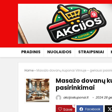
PRADINIS
NUOLAIDOS
STRAIPSNIAI
Home
»
Masažo dovanų kuponai Vilniuje – geriausi pasir
Masažo dovanų kup
pasirinkimai
akcijoskuponai.lt
2024 28 ge
0
Save