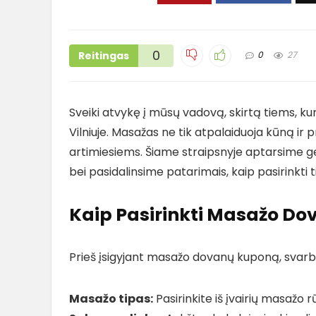
0
Reitingas
0
27
Sveiki atvykę į mūsų vadovą, skirtą tiems, 
Vilniuje. Masažas ne tik atpalaiduoja kūną ir 
artimiesiems. Šiame straipsnyje aptarsime ge
bei pasidalinsime patarimais, kaip pasirinkti
Kaip Pasirinkti Masažo D
Prieš įsigyjant masažo dovanų kuponą, svarbu a
Masažo tipas:
Pasirinkite iš įvairių masažo r