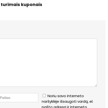
o turimais kuponais
Noriu savo interneto
naršyklėje išsaugoti vardą, el.
pašto adresą ir interneto