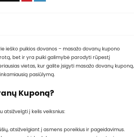
kurie ieško puikios dovanos – masažo dovanų kupono
protą, bet ir yra puiki galimybė parodyti rūpestį
riausias vietas, kur galite įsigyti masažo dovanų kuponą,
 tinkamiausią pasiūlymą.
ovanų Kuponą?
tsižvelgti į kelis veiksnius:
ūšių, atsižvelgiant į asmens poreikius ir pageidavimus.