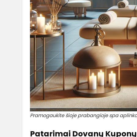
Pramogaukite šioje prabangioje spa aplinko
Patarimai Dovanų Kuponų Į