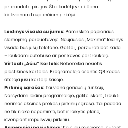
prarandate pinigus. Štai kodėl ji yra būtina
kiekvienam taupančiam pirkėjui:
Leidinys visada su jumis:
Pamirškite popieriaus
šlamėjimą parduotuvėje. Naujausias „Maxima“ leidinys
visada bus jūsų telefone. Galite jį peržiūrėti bet kada
– laukdami autobuso ar per kavos pertraukėlę.
Virtuali „Ačiū“ kortelė:
Nebereikia nešiotis
plastikinės kortelės. Programėlėje esantis QR kodas
atstoja jūsų kortelę kasoje.
Pirkinių sąrašas:
Tai viena geriausių funkcijų.
Naršydami leidinį programėlėje, galite iškart įtraukti
norimas akcines prekes į pirkinių sąrašą. Tai padeda
ne tik nieko nepamiršti, bet ir laikytis plano,
išvengiant impulsyvių pirkinių.
Asmeniniai pasiūlymai:
Kaip jau minėjome, būtent