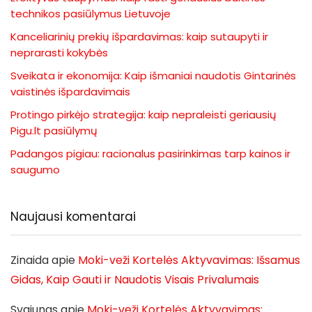
technikos pasiūlymus Lietuvoje
Kanceliarinių prekių išpardavimas: kaip sutaupyti ir
neprarasti kokybės
Sveikata ir ekonomija: Kaip išmaniai naudotis Gintarinės
vaistinės išpardavimais
Protingo pirkėjo strategija: kaip nepraleisti geriausių
Pigu.lt pasiūlymų
Padangos pigiau: racionalus pasirinkimas tarp kainos ir
saugumo
Naujausi komentarai
Zinaida
apie
Moki-veži Kortelės Aktyvavimas: Išsamus
Gidas, Kaip Gauti ir Naudotis Visais Privalumais
Svajunas
apie
Moki-veži Kortelės Aktyvavimas: