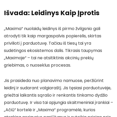
Išvada: Leidinys Kaip Įprotis
„Maxima“ nuolaidų leidinys iš pirmo žvilgsnio gali
atrodyti tik kaip margaspalvis popierėlis, skirtas
privilioti į parduotuvę. Tačiau iš tiesų tai yra
sudėtingos ekosistemos dalis. Tikrasis taupymas
„Maximoje“ – tai ne atsitiktinis akcinių prekių
griebimas, o nuoseklus procesas.
Jis prasideda nuo planavimo namuose, peržiūrint
leidinį ir sudarant valgiaraštį. Jis tęsiasi parduotuvėje,
griežtai laikantis sąrašo ir renkantis tinkamo dydžio
parduotuvę. Ir visa tai apjungia skaitmeniniai įrankiai –
„Ačiū“ kortelė ir „Maxima“ programėlė, kurios