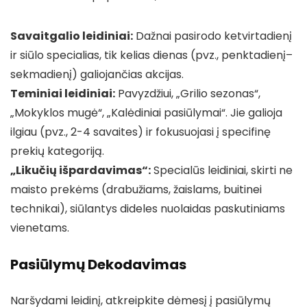
Savaitgalio leidiniai:
Dažnai pasirodo ketvirtadienį
ir siūlo specialias, tik kelias dienas (pvz., penktadienį–
sekmadienį) galiojančias akcijas.
Teminiai leidiniai:
Pavyzdžiui, „Grilio sezonas“,
„Mokyklos mugė“, „Kalėdiniai pasiūlymai“. Jie galioja
ilgiau (pvz., 2-4 savaites) ir fokusuojasi į specifinę
prekių kategoriją.
„Likučių išpardavimas“:
Specialūs leidiniai, skirti ne
maisto prekėms (drabužiams, žaislams, buitinei
technikai), siūlantys dideles nuolaidas paskutiniams
vienetams.
Pasiūlymų Dekodavimas
Naršydami leidinį, atkreipkite dėmesį į pasiūlymų