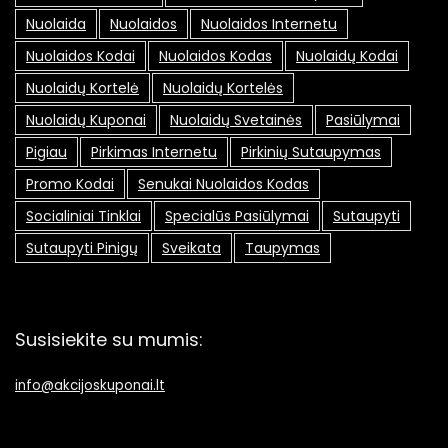
Nuolaida
Nuolaidos
Nuolaidos Internetu
Nuolaidos Kodai
Nuolaidos Kodas
Nuolaidų Kodai
Nuolaidų Kortelė
Nuolaidų Kortelės
Nuolaidų Kuponai
Nuolaidų Svetainės
Pasiūlymai
Pigiau
Pirkimas Internetu
Pirkinių Sutaupymas
Promo Kodai
Senukai Nuolaidos Kodas
Socialiniai Tinklai
Specialūs Pasiūlymai
Sutaupyti
Sutaupyti Pinigų
Sveikata
Taupymas
Susisiekite su mumis:
info@akcijoskuponai.lt