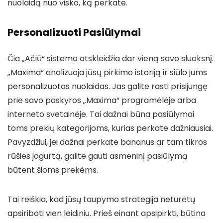
nuolaidą nuo visko, ką perkate.
Personalizuoti Pasiūlymai
Čia „Ačiū“ sistema atskleidžia dar vieną savo sluoksnį.
„Maxima“ analizuoja jūsų pirkimo istoriją ir siūlo jums
personalizuotas nuolaidas. Jas galite rasti prisijungę
prie savo paskyros „Maxima“ programėlėje arba
interneto svetainėje. Tai dažnai būna pasiūlymai
toms prekių kategorijoms, kurias perkate dažniausiai.
Pavyzdžiui, jei dažnai perkate bananus ar tam tikros
rūšies jogurtą, galite gauti asmeninį pasiūlymą
būtent šioms prekėms.
Tai reiškia, kad jūsų taupymo strategija neturėtų
apsiriboti vien leidiniu. Prieš einant apsipirkti, būtina