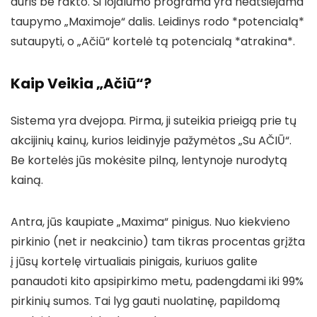
duris be rakto. Ši lojalumo programa yra neatsiejama
taupymo „Maximoje“ dalis. Leidinys rodo *potencialą*
sutaupyti, o „Ačiū“ kortelė tą potencialą *atrakina*.
Kaip Veikia „Ačiū“?
Sistema yra dvejopa. Pirma, ji suteikia prieigą prie tų
akcijinių kainų, kurios leidinyje pažymėtos „Su AČIŪ“.
Be kortelės jūs mokėsite pilną, lentynoje nurodytą
kainą.
Antra, jūs kaupiate „Maxima“ pinigus. Nuo kiekvieno
pirkinio (net ir neakcinio) tam tikras procentas grįžta
į jūsų kortelę virtualiais pinigais, kuriuos galite
panaudoti kito apsipirkimo metu, padengdami iki 99%
pirkinių sumos. Tai lyg gauti nuolatinę, papildomą