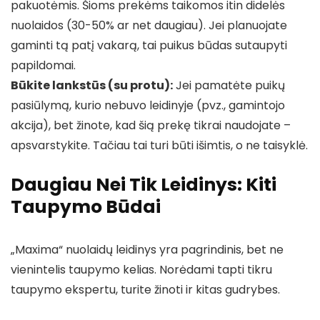
pakuotėmis. Šioms prekėms taikomos itin didelės
nuolaidos (30-50% ar net daugiau). Jei planuojate
gaminti tą patį vakarą, tai puikus būdas sutaupyti
papildomai.
Būkite lankstūs (su protu):
Jei pamatėte puikų
pasiūlymą, kurio nebuvo leidinyje (pvz., gamintojo
akcija), bet žinote, kad šią prekę tikrai naudojate –
apsvarstykite. Tačiau tai turi būti išimtis, o ne taisyklė.
Daugiau Nei Tik Leidinys: Kiti
Taupymo Būdai
„Maxima“ nuolaidų leidinys yra pagrindinis, bet ne
vienintelis taupymo kelias. Norėdami tapti tikru
taupymo ekspertu, turite žinoti ir kitas gudrybes.