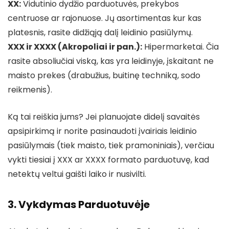
XX:
Vidutinio dydžio parduotuvės, prekybos
centruose ar rajonuose. Jų asortimentas kur kas
platesnis, rasite didžiąją dalį leidinio pasiūlymų.
XXX ir XXXX (Akropoliai ir pan.):
Hipermarketai. Čia
rasite absoliučiai viską, kas yra leidinyje, įskaitant ne
maisto prekes (drabužius, buitinę techniką, sodo
reikmenis).
Ką tai reiškia jums? Jei planuojate didelį savaitės
apsipirkimą ir norite pasinaudoti įvairiais leidinio
pasiūlymais (tiek maisto, tiek pramoniniais), verčiau
vykti tiesiai į XXX ar XXXX formato parduotuvę, kad
netektų veltui gaišti laiko ir nusivilti.
3. Vykdymas Parduotuvėje