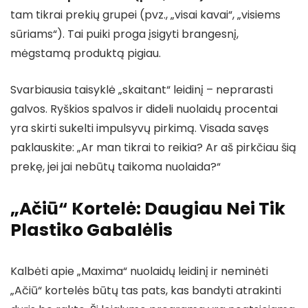
tam tikrai prekių grupei (pvz., „visai kavai“, „visiems
sūriams“). Tai puiki proga įsigyti brangesnį,
mėgstamą produktą pigiau.
Svarbiausia taisyklė „skaitant“ leidinį – neprarasti
galvos. Ryškios spalvos ir dideli nuolaidų procentai
yra skirti sukelti impulsyvų pirkimą. Visada savęs
paklauskite: „Ar man tikrai to reikia? Ar aš pirkčiau šią
prekę, jei jai nebūtų taikoma nuolaida?“
„Ačiū“ Kortelė: Daugiau Nei Tik
Plastiko Gabalėlis
Kalbėti apie „Maxima“ nuolaidų leidinį ir neminėti
„Ačiū“ kortelės būtų tas pats, kas bandyti atrakinti