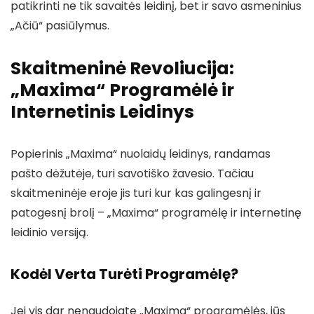
patikrinti ne tik savaitės leidinį, bet ir savo asmeninius
„Ačiū“ pasiūlymus.
Skaitmeninė Revoliucija:
„Maxima“ Programėlė ir
Internetinis Leidinys
Popierinis „Maxima“ nuolaidų leidinys, randamas
pašto dėžutėje, turi savotiško žavesio. Tačiau
skaitmeninėje eroje jis turi kur kas galingesnį ir
patogesnį brolį – „Maxima“ programėlę ir internetinę
leidinio versiją.
Kodėl Verta Turėti Programėlę?
Jei vis dar nenaudojate „Maxima“ programėlės, jūs