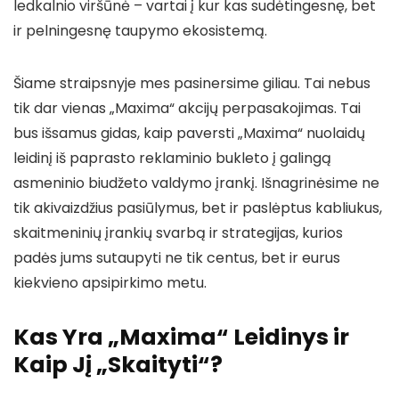
ledkalnio viršūnė – vartai į kur kas sudėtingesnę, bet
ir pelningesnę taupymo ekosistemą.
Šiame straipsnyje mes pasinersime giliau. Tai nebus
tik dar vienas „Maxima“ akcijų perpasakojimas. Tai
bus išsamus gidas, kaip paversti „Maxima“ nuolaidų
leidinį iš paprasto reklaminio bukleto į galingą
asmeninio biudžeto valdymo įrankį. Išnagrinėsime ne
tik akivaizdžius pasiūlymus, bet ir paslėptus kabliukus,
skaitmeninių įrankių svarbą ir strategijas, kurios
padės jums sutaupyti ne tik centus, bet ir eurus
kiekvieno apsipirkimo metu.
Kas Yra „Maxima“ Leidinys ir
Kaip Jį „Skaityti“?