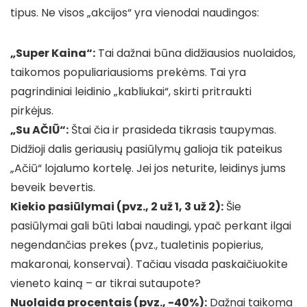
tipus. Ne visos „akcijos“ yra vienodai naudingos:
„Super Kaina“:
Tai dažnai būna didžiausios nuolaidos,
taikomos populiariausioms prekėms. Tai yra
pagrindiniai leidinio „kabliukai“, skirti pritraukti
pirkėjus.
„Su AČIŪ“:
Štai čia ir prasideda tikrasis taupymas.
Didžioji dalis geriausių pasiūlymų galioja tik pateikus
„Ačiū“ lojalumo kortelę. Jei jos neturite, leidinys jums
beveik bevertis.
Kiekio pasiūlymai (pvz., 2 už 1, 3 už 2):
Šie
pasiūlymai gali būti labai naudingi, ypač perkant ilgai
negendančias prekes (pvz., tualetinis popierius,
makaronai, konservai). Tačiau visada paskaičiuokite
vieneto kainą – ar tikrai sutaupote?
Nuolaida procentais (pvz., -40%):
Dažnai taikoma