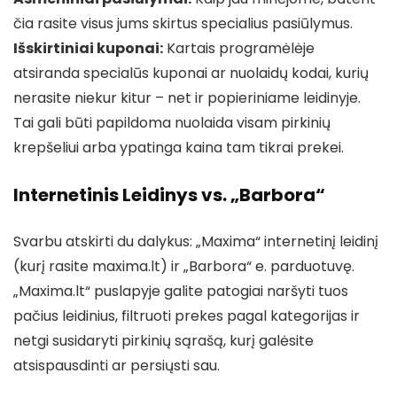
čia rasite visus jums skirtus specialius pasiūlymus.
Išskirtiniai kuponai:
Kartais programėlėje
atsiranda specialūs kuponai ar nuolaidų kodai, kurių
nerasite niekur kitur – net ir popieriniame leidinyje.
Tai gali būti papildoma nuolaida visam pirkinių
krepšeliui arba ypatinga kaina tam tikrai prekei.
Internetinis Leidinys vs. „Barbora“
Svarbu atskirti du dalykus: „Maxima“ internetinį leidinį
(kurį rasite maxima.lt) ir „Barbora“ e. parduotuvę.
„Maxima.lt“ puslapyje galite patogiai naršyti tuos
pačius leidinius, filtruoti prekes pagal kategorijas ir
netgi susidaryti pirkinių sąrašą, kurį galėsite
atsispausdinti ar persiųsti sau.