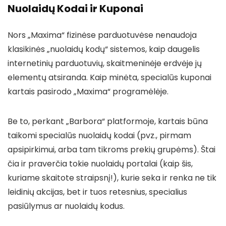
Nuolaidų Kodai ir Kuponai
Nors „Maxima“ fizinėse parduotuvėse nenaudoja
klasikinės „nuolaidų kodų“ sistemos, kaip daugelis
internetinių parduotuvių, skaitmeninėje erdvėje jų
elementų atsiranda. Kaip minėta, specialūs kuponai
kartais pasirodo „Maxima“ programėlėje.
Be to, perkant „Barbora“ platformoje, kartais būna
taikomi specialūs nuolaidų kodai (pvz., pirmam
apsipirkimui, arba tam tikroms prekių grupėms). Štai
čia ir praverčia tokie nuolaidų portalai (kaip šis,
kuriame skaitote straipsnį!), kurie seka ir renka ne tik
leidinių akcijas, bet ir tuos retesnius, specialius
pasiūlymus ar nuolaidų kodus.