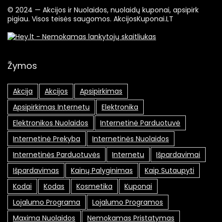
© 2024 — Akcijos ir Nuolaidos, nuolaidų kuponai, apsipirk
pigiau. Visos teisės saugomos. AkcijosKuponai.LT
Žymos
Akcija
Akcijos
Apsipirkimas
Apsipirkimas Internetu
Elektronika
Elektronikos Nuolaidos
Internetinė Parduotuvė
Internetinė Prekyba
Internetinės Nuolaidos
Internetinės Parduotuvės
Internetu
Išpardavimai
Išpardavimas
Kainų Palyginimas
Kaip Sutaupyti
Kodai
Kodas
Kosmetika
Kuponai
Lojalumo Programa
Lojalumo Programos
Maxima Nuolaidos
Nemokamas Pristatymas