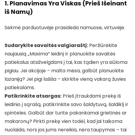
1. Planavimas Yra Viskas (Prieš Išeinant
iš Namų)
Sekmė parduotuvėje prasideda namuose, virtuvėje.
Sudarykite savaitės valgiaraštį:
Peržiūrėkite
naujausią „Maxima“ leidinį ir planuokite savaitės
patiekalus atsižvelgdami į tai, kas tądien yra siūloma
pigiau. Jei akcijoje – malta mėsa, galbūt planuokite
lazaniją? Jei pigi lašiša – skirkite vieną vakarą žuvies
patiekalams.
Patikrinkite atsargas:
Prieš įtraukdami prekę iš
leidinio į sąrašą, patikrinkite savo šaldytuvą, šaldiklį ir
spinteles. Galbūt dar turite pakankamai grietinės ar
makaronų? Pirkti prekę vien todėl, kad jai taikoma
nuolaida, nors jos jums nereikia, nėra taupymas – tai