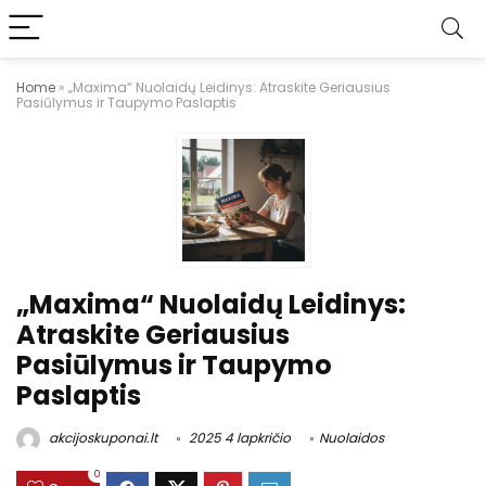
Home
»
„Maxima“ Nuolaidų Leidinys: Atraskite Geriausius
Pasiūlymus ir Taupymo Paslaptis
„Maxima“ Nuolaidų Leidinys:
Atraskite Geriausius
Pasiūlymus ir Taupymo
Paslaptis
akcijoskuponai.lt
2025 4 lapkričio
Nuolaidos
0