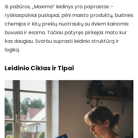
Iš pažiūros, „Maxima“ leidinys yra paprastas –
ryškiaspalviai puslapiai, pilni maisto produktų, buitinės
chemijos ir kitų prekių nuotraukų su dviem kainomis:
buvusia ir esama. Tačiau patyręs pirkėjas mato kur
kas daugiau. Svarbu suprasti leidinio struktūrą ir
logiką.
Leidinio Ciklas ir Tipai