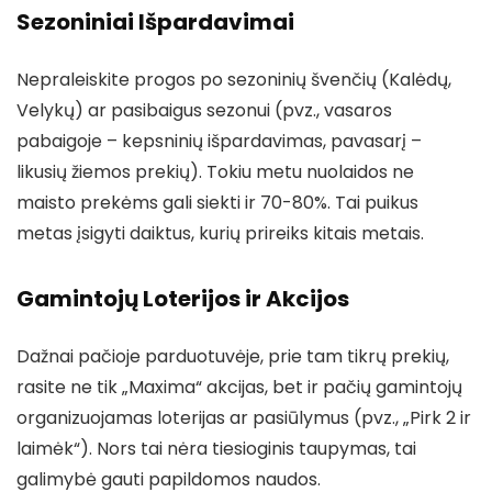
Sezoniniai Išpardavimai
Nepraleiskite progos po sezoninių švenčių (Kalėdų,
Velykų) ar pasibaigus sezonui (pvz., vasaros
pabaigoje – kepsninių išpardavimas, pavasarį –
likusių žiemos prekių). Tokiu metu nuolaidos ne
maisto prekėms gali siekti ir 70-80%. Tai puikus
metas įsigyti daiktus, kurių prireiks kitais metais.
Gamintojų Loterijos ir Akcijos
Dažnai pačioje parduotuvėje, prie tam tikrų prekių,
rasite ne tik „Maxima“ akcijas, bet ir pačių gamintojų
organizuojamas loterijas ar pasiūlymus (pvz., „Pirk 2 ir
laimėk“). Nors tai nėra tiesioginis taupymas, tai
galimybė gauti papildomos naudos.