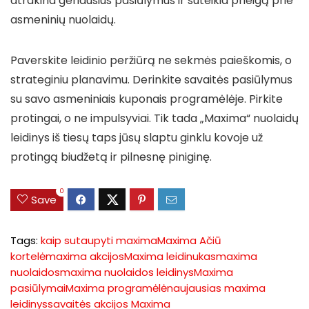
atrakina geriausius pasiūlymus ir suteikia prieigą prie
asmeninių nuolaidų.
Paverskite leidinio peržiūrą ne sekmės paieškomis, o
strateginiu planavimu. Derinkite savaitės pasiūlymus
su savo asmeniniais kuponais programėlėje. Pirkite
protingai, o ne impulsyviai. Tik tada „Maxima“ nuolaidų
leidinys iš tiesų taps jūsų slaptu ginklu kovoje už
protingą biudžetą ir pilnesnę piniginę.
0
Save
Tags:
kaip sutaupyti maxima
Maxima Ačiū
kortelė
maxima akcijos
Maxima leidinukas
maxima
nuolaidos
maxima nuolaidos leidinys
Maxima
pasiūlymai
Maxima programėlė
naujausias maxima
leidinys
savaitės akcijos Maxima