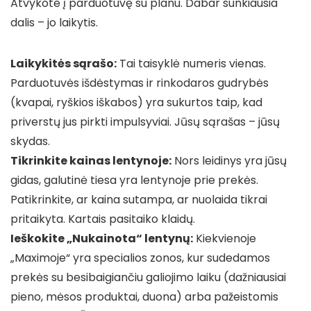
Atvykote į parduotuvę su planu. Dabar sunkiausia
dalis – jo laikytis.
Laikykitės sąrašo:
Tai taisyklė numeris vienas.
Parduotuvės išdėstymas ir rinkodaros gudrybės
(kvapai, ryškios iškabos) yra sukurtos taip, kad
priverstų jus pirkti impulsyviai. Jūsų sąrašas – jūsų
skydas.
Tikrinkite kainas lentynoje:
Nors leidinys yra jūsų
gidas, galutinė tiesa yra lentynoje prie prekės.
Patikrinkite, ar kaina sutampa, ar nuolaida tikrai
pritaikyta. Kartais pasitaiko klaidų.
Ieškokite „Nukainota“ lentynų:
Kiekvienoje
„Maximoje“ yra specialios zonos, kur sudedamos
prekės su besibaigiančiu galiojimo laiku (dažniausiai
pieno, mėsos produktai, duona) arba pažeistomis