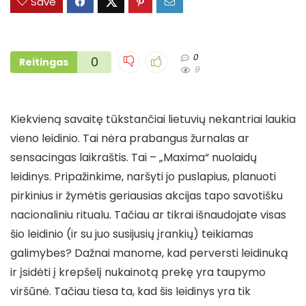
Save
0
0
Reitingas
9
Kiekvieną savaitę tūkstančiai lietuvių nekantriai laukia
vieno leidinio. Tai nėra prabangus žurnalas ar
sensacingas laikraštis. Tai – „Maxima“ nuolaidų
leidinys. Pripažinkime, naršyti jo puslapius, planuoti
pirkinius ir žymėtis geriausias akcijas tapo savotišku
nacionaliniu ritualu. Tačiau ar tikrai išnaudojate visas
šio leidinio (ir su juo susijusių įrankių) teikiamas
galimybes? Dažnai manome, kad perversti leidinuką
ir įsidėti į krepšelį nukainotą prekę yra taupymo
viršūnė. Tačiau tiesa ta, kad šis leidinys yra tik