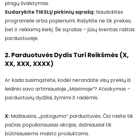
pinigų švaistymas.
Sudarykite TIKSLŲ pirkinių sąrašą:
Naudokitės
programėle arba popieriumi. Rašykite ne tik prekes,
bet ir reikiamą kiekį. Šis sąrašas – jūsų šventas raštas
parduotuvėje.
2. Parduotuvės Dydis Turi Reikšmės (X,
XX, XXX, XXXX)
Ar kada susimąstėte, kodėl nerandate visų prekių iš
leidinio savo artimiausioje „Maximoje“? Atsakymas –
parduotuvių dydžiai, žymimi X raidėmis.
X:
Mažiausios, „patogumo“ parduotuvės. Čia rasite tik
pačias populiariausias akcijas, dažniausiai tik
būtiniausiems maisto produktams.