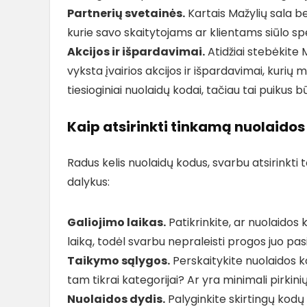
Partnerių svetainės.
Kartais Mažylių sala b
kurie savo skaitytojams ar klientams siūlo sp
Akcijos ir išpardavimai.
Atidžiai stebėkite 
vyksta įvairios akcijos ir išpardavimai, kurių 
tiesioginiai nuolaidų kodai, tačiau tai puikus 
Kaip atsirinkti tinkamą nuolaido
Radus kelis nuolaidų kodus, svarbu atsirinkti t
dalykus:
Galiojimo laikas.
Patikrinkite, ar nuolaidos k
laiką, todėl svarbu nepraleisti progos juo pas
Taikymo sąlygos.
Perskaitykite nuolaidos ko
tam tikrai kategorijai? Ar yra minimali pirkin
Nuolaidos dydis.
Palyginkite skirtingų kodų s