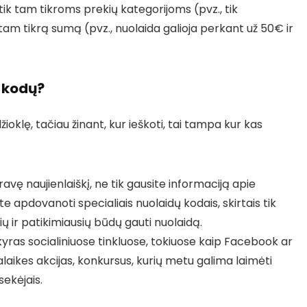
tik tam tikroms prekių kategorijoms (pvz., tik
tam tikrą sumą (pvz., nuolaida galioja perkant už 50€ ir
ų kodų?
ioklę, tačiau žinant, kur ieškoti, tai tampa kur kas
vę naujienlaiškį, ne tik gausite informaciją apie
ite apdovanoti specialiais nuolaidų kodais, skirtais tik
 ir patikimiausių būdų gauti nuolaidą.
yras socialiniuose tinkluose, tokiuose kaip Facebook ar
aikes akcijas, konkursus, kurių metu galima laimėti
sekėjais.