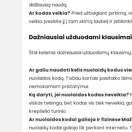
didžiausią naudą.
Ar kodas veikia?
Prieš užbaigiant pirkimą, 
veikia. Įveskite jį į tam skirtą laukelį ir įsitiki
Dažniausiai užduodami klausimai 
Štai keletas dažniausiai užduodamų klausimų, s
Ar galiu naudoti kelis nuolaidų kodus vi
nuolaidos kodą. Tačiau kartais pasitaiko išimč
nemokamam pristatymui.
Ką daryti, jei nuolaidos kodas neveikia?
P
viskas teisinga, bet kodas vis tiek neveikia, ga
krepšelio turinio.
Ar nuolaidos kodai galioja ir fizinėse Ma
nuolaidų kodai galioja tik perkant internetu. 