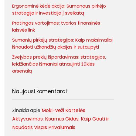
Ergonominė kėdė akcija: Sumanaus pirkėjo
strategija ir investicija į sveikatą
Protingas vartojimas: tvarios finansinės
laisvės link
Sumanių pirkėjų strategijos: Kaip maksimaliai
išnaudoti užkandžių akcijas ir sutaupyti
Žvejybos prekių išpardavimas: strategijos,
leidžiančios išmaniai atnaujinti žūklės
arsenalą
Naujausi komentarai
Zinaida
apie
Moki-veži Kortelės
Aktyvavimas: Išsamus Gidas, Kaip Gauti ir
Naudotis Visais Privalumais