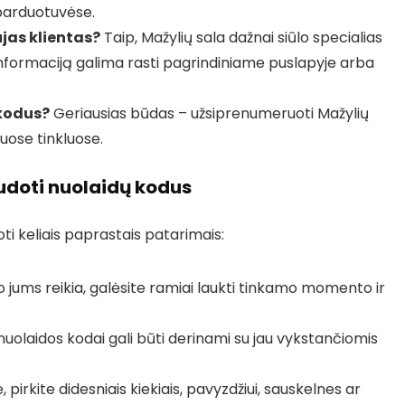
 parduotuvėse.
ujas klientas?
Taip, Mažylių sala dažnai siūlo specialias
informaciją galima rasti pagrindiniame puslapyje arba
 kodus?
Geriausias būdas – užsiprenumeruoti Mažylių
iuose tinkluose.
udoti nuolaidų kodus
ti keliais paprastais patarimais:
 jums reikia, galėsite ramiai laukti tinkamo momento ir
nuolaidos kodai gali būti derinami su jau vykstančiomis
 pirkite didesniais kiekiais, pavyzdžiui, sauskelnes ar