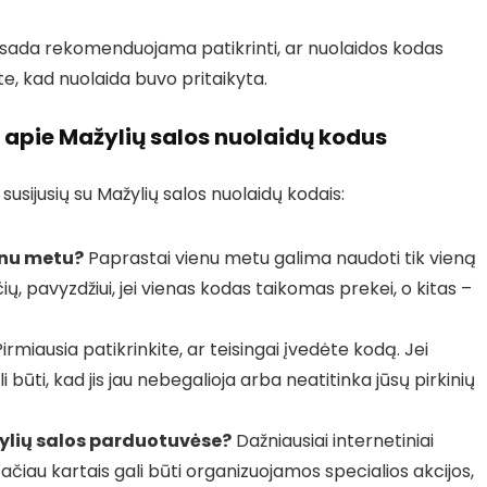
visada rekomenduojama patikrinti, ar nuolaidos kodas
nkite, kad nuolaida buvo pritaikyta.
apie Mažylių salos nuolaidų kodus
usijusių su Mažylių salos nuolaidų kodais:
enu metu?
Paprastai vienu metu galima naudoti tik vieną
ių, pavyzdžiui, jei vienas kodas taikomas prekei, o kitas –
irmiausia patikrinkite, ar teisingai įvedėte kodą. Jei
li būti, kad jis jau nebegalioja arba neatitinka jūsų pirkinių
žylių salos parduotuvėse?
Dažniausiai internetiniai
Tačiau kartais gali būti organizuojamos specialios akcijos,