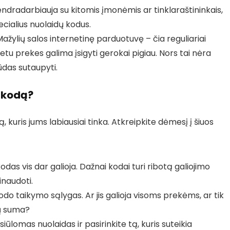
endradarbiauja su kitomis įmonėmis ar tinklaraštininkais,
ecialius nuolaidų kodus.
Mažylių salos internetinę parduotuvę – čia reguliariai
metu prekes galima įsigyti gerokai pigiau. Nors tai nėra
būdas sutaupyti.
s kodą?
ą, kuris jums labiausiai tinka. Atkreipkite dėmesį į šiuos
odas vis dar galioja. Dažnai kodai turi ribotą galiojimo
inaudoti.
do taikymo sąlygas. Ar jis galioja visoms prekėms, ar tik
ių suma?
iūlomas nuolaidas ir pasirinkite tą, kuris suteikia