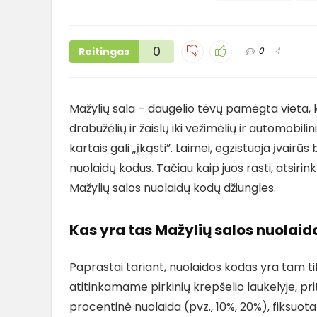
0
Reitingas
0
4
Mažylių sala – daugelio tėvų pamėgta vieta, ku
drabužėlių ir žaislų iki vežimėlių ir automobili
kartais gali „įkąsti”. Laimei, egzistuoja įvairū
nuolaidų kodus. Tačiau kaip juos rasti, atsirink
Mažylių salos nuolaidų kodų džiungles.
Kas yra tas Mažylių salos nuolai
Paprastai tariant, nuolaidos kodas yra tam tik
atitinkamame pirkinių krepšelio laukelyje, pri
procentinė nuolaida (pvz., 10%, 20%), fiksu