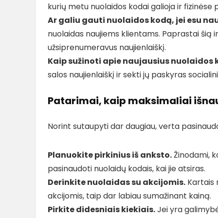
kurių metu nuolaidos kodai galioja ir fizinėse
Ar galiu gauti nuolaidos kodą, jei esu na
nuolaidas naujiems klientams. Paprastai šią 
užsiprenumeravus naujienlaiškį.
Kaip sužinoti apie naujausius nuolaidos
salos naujienlaiškį ir sekti jų paskyras socialin
Patarimai, kaip maksimaliai išna
Norint sutaupyti dar daugiau, verta pasinaudo
Planuokite pirkinius iš anksto.
Žinodami, ko
pasinaudoti nuolaidų kodais, kai jie atsiras.
Derinkite nuolaidas su akcijomis.
Kartais 
akcijomis, taip dar labiau sumažinant kainą.
Pirkite didesniais kiekiais.
Jei yra galimybė,