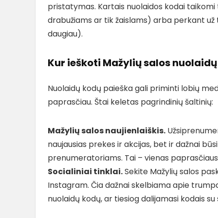
pristatymas. Kartais nuolaidos kodai taikomi 
drabužiams ar tik žaislams) arba perkant už 
daugiau).
Kur ieškoti Mažylių salos nuolaid
Nuolaidų kodų paieška gali priminti lobių medž
paprasčiau. Štai keletas pagrindinių šaltinių:
Mažylių salos naujienlaiškis.
Užsiprenumera
naujausias prekes ir akcijas, bet ir dažnai būs
prenumeratoriams. Tai – vienas paprasčiausių
Socialiniai tinklai.
Sekite Mažylių salos pask
Instagram. Čia dažnai skelbiama apie trumpal
nuolaidų kodų, ar tiesiog dalijamasi kodais su 