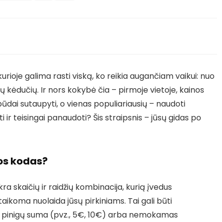
rioje galima rasti viską, ko reikia augančiam vaikui: nuo
nių kėdučių. Ir nors kokybė čia – pirmoje vietoje, kainos
s būdai sutaupyti, o vienas populiariausių – naudoti
ti ir teisingai panaudoti? Šis straipsnis – jūsų gidas po
dos kodas?
ra skaičių ir raidžių kombinacija, kurią įvedus
taikoma nuolaida jūsų pirkiniams. Tai gali būti
ota pinigų suma (pvz., 5€, 10€) arba nemokamas