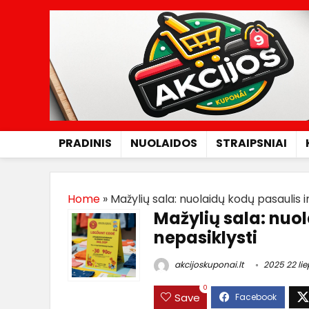
PRADINIS
NUOLAIDOS
STRAIPSNIAI
Home
»
Mažylių sala: nuolaidų kodų pasaulis i
Mažylių sala: nuol
nepasiklysti
akcijoskuponai.lt
2025 22 li
0
Save