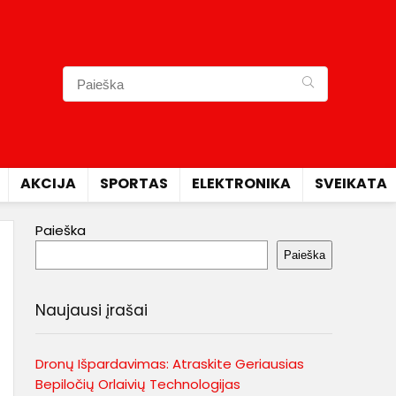
AKCIJA
SPORTAS
ELEKTRONIKA
SVEIKATA
Paieška
Paieška
Naujausi įrašai
Dronų Išpardavimas: Atraskite Geriausias
Bepiločių Orlaivių Technologijas