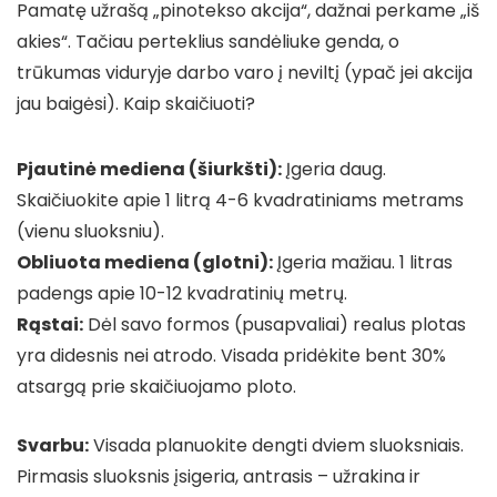
Pamatę užrašą „pinotekso akcija“, dažnai perkame „iš
akies“. Tačiau perteklius sandėliuke genda, o
trūkumas viduryje darbo varo į neviltį (ypač jei akcija
jau baigėsi). Kaip skaičiuoti?
Pjautinė mediena (šiurkšti):
Įgeria daug.
Skaičiuokite apie 1 litrą 4-6 kvadratiniams metrams
(vienu sluoksniu).
Obliuota mediena (glotni):
Įgeria mažiau. 1 litras
padengs apie 10-12 kvadratinių metrų.
Rąstai:
Dėl savo formos (pusapvaliai) realus plotas
yra didesnis nei atrodo. Visada pridėkite bent 30%
atsargą prie skaičiuojamo ploto.
Svarbu:
Visada planuokite dengti dviem sluoksniais.
Pirmasis sluoksnis įsigeria, antrasis – užrakina ir