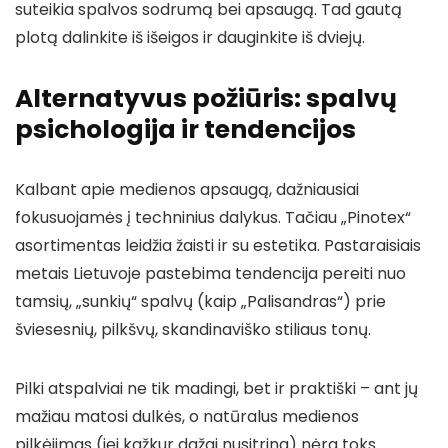
suteikia spalvos sodrumą bei apsaugą. Tad gautą
plotą dalinkite iš išeigos ir dauginkite iš dviejų.
Alternatyvus požiūris: spalvų
psichologija ir tendencijos
Kalbant apie medienos apsaugą, dažniausiai
fokusuojamės į techninius dalykus. Tačiau „Pinotex“
asortimentas leidžia žaisti ir su estetika. Pastaraisiais
metais Lietuvoje pastebima tendencija pereiti nuo
tamsių, „sunkių“ spalvų (kaip „Palisandras“) prie
šviesesnių, pilkšvų, skandinaviško stiliaus tonų.
Pilki atspalviai ne tik madingi, bet ir praktiški – ant jų
mažiau matosi dulkės, o natūralus medienos
pilkėjimas (jei kažkur dažai nusitrina) nėra toks