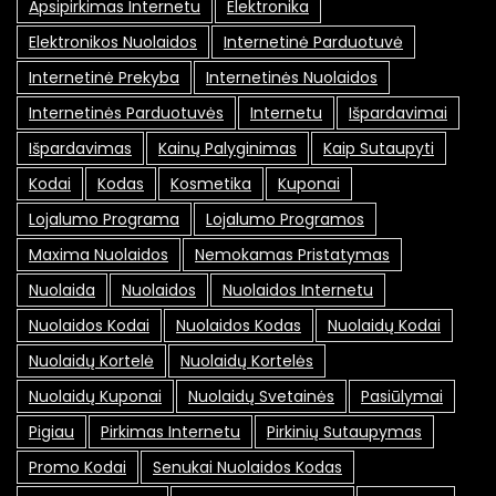
Apsipirkimas Internetu
Elektronika
Elektronikos Nuolaidos
Internetinė Parduotuvė
Internetinė Prekyba
Internetinės Nuolaidos
Internetinės Parduotuvės
Internetu
Išpardavimai
Išpardavimas
Kainų Palyginimas
Kaip Sutaupyti
Kodai
Kodas
Kosmetika
Kuponai
Lojalumo Programa
Lojalumo Programos
Maxima Nuolaidos
Nemokamas Pristatymas
Nuolaida
Nuolaidos
Nuolaidos Internetu
Nuolaidos Kodai
Nuolaidos Kodas
Nuolaidų Kodai
Nuolaidų Kortelė
Nuolaidų Kortelės
Nuolaidų Kuponai
Nuolaidų Svetainės
Pasiūlymai
Pigiau
Pirkimas Internetu
Pirkinių Sutaupymas
Promo Kodai
Senukai Nuolaidos Kodas