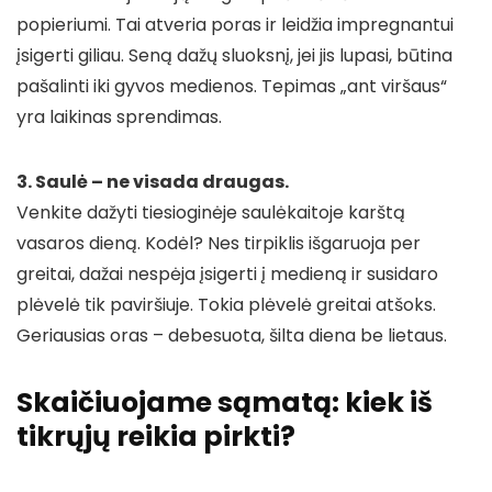
popieriumi. Tai atveria poras ir leidžia impregnantui
įsigerti giliau. Seną dažų sluoksnį, jei jis lupasi, būtina
pašalinti iki gyvos medienos. Tepimas „ant viršaus“
yra laikinas sprendimas.
3. Saulė – ne visada draugas.
Venkite dažyti tiesioginėje saulėkaitoje karštą
vasaros dieną. Kodėl? Nes tirpiklis išgaruoja per
greitai, dažai nespėja įsigerti į medieną ir susidaro
plėvelė tik paviršiuje. Tokia plėvelė greitai atšoks.
Geriausias oras – debesuota, šilta diena be lietaus.
Skaičiuojame sąmatą: kiek iš
tikrųjų reikia pirkti?