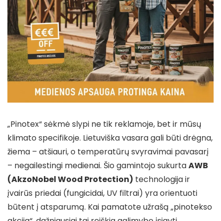
„Pinotex“ sėkmė slypi ne tik reklamoje, bet ir mūsų
klimato specifikoje. Lietuviška vasara gali būti drėgna,
žiema – atšiauri, o temperatūrų svyravimai pavasarį
– negailestingi medienai. Šio gamintojo sukurta
AWB
(AkzoNobel Wood Protection)
technologija ir
įvairūs priedai (fungicidai, UV filtrai) yra orientuoti
būtent į atsparumą. Kai pamatote užrašą „pinotekso
akcija“, dažniausiai tai reiškia galimybę įsigyti