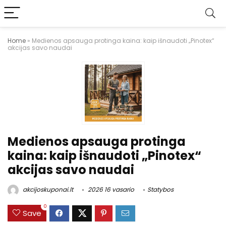
Home
»
Medienos apsauga protinga kaina: kaip išnaudoti „Pinotex“
akcijas savo naudai
Medienos apsauga protinga
kaina: kaip išnaudoti „Pinotex“
akcijas savo naudai
akcijoskuponai.lt
2026 16 vasario
Statybos
0
Save