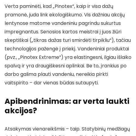
Verta paminėti, kad „Pinotex“, kaip ir visa dažų
pramonė, juda link ekologiškumo. Vis dažniau akcijų
lentynose matome vandeniniu pagrindu sukurtus
impregnantus. Senosios kartos meistrai į juos žiūri
skeptiškai („tikras dažas turi smirdėti tirpikliu“), tačiau
technologijos pažengė į priekį. Vandeniniai produktai
(pvz., „Pinotex Extreme“) yra elastingesni, ilgiau išlaiko
spalvą ir yra draugiškesni aplinkai. Be to, įrankius po
darbo galima plauti vandeniu, nereikia pirkti
vaitspirito – dar vienas būdas sutaupyti.
Apibendrinimas: ar verta laukti
akcijos?
Atsakymas vienareikšmis – taip. Statybinių medžiagų