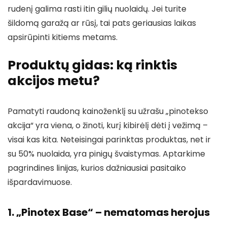
rudenį galima rasti itin gilių nuolaidų. Jei turite
šildomą garažą ar rūsį, tai pats geriausias laikas
apsirūpinti kitiems metams.
Produktų gidas: ką rinktis
akcijos metu?
Pamatyti raudoną kainoženklį su užrašu „pinotekso
akcija“ yra viena, o žinoti, kurį kibirėlį dėti į vežimą –
visai kas kita. Neteisingai parinktas produktas, net ir
su 50% nuolaida, yra pinigų švaistymas. Aptarkime
pagrindines linijas, kurios dažniausiai pasitaiko
išpardavimuose.
1. „Pinotex Base“ – nematomas herojus