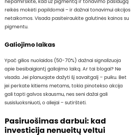
nepamirškite, kad už pigmentą ir tonavimo paslaugą
reikės mokėti papildomai – ir dažnai tonavimui akcijos
netaikomos. Visada pasiteiraukite galutinės kainos su
pigmentu.
Galiojimo laikas
Ypač gilios nuolaidos (50-70%) dažnai signalizuoja
apie besibaigiantį galiojimo laiką. Ar tai blogai? Ne
visada. Jei planuojate dažyti šį savaitgalį – puiku. Bet
jei perkate kitiems metams, tokia pinotekso akcija
gali tapti galvos skausmu, nes seni dažai gali
susisluoksniuoti, o aliejai – sutirštėti.
Pasiruošimas darbui: kad
investicija nenueitų veltui