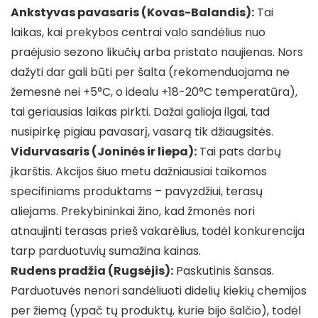
Ankstyvas pavasaris (Kovas-Balandis):
Tai
laikas, kai prekybos centrai valo sandėlius nuo
praėjusio sezono likučių arba pristato naujienas. Nors
dažyti dar gali būti per šalta (rekomenduojama ne
žemesnė nei +5°C, o idealu +18-20°C temperatūra),
tai geriausias laikas pirkti. Dažai galioja ilgai, tad
nusipirkę pigiau pavasarį, vasarą tik džiaugsitės.
Vidurvasaris (Joninės ir liepa):
Tai pats darbų
įkarštis. Akcijos šiuo metu dažniausiai taikomos
specifiniams produktams – pavyzdžiui, terasų
aliejams. Prekybininkai žino, kad žmonės nori
atnaujinti terasas prieš vakarėlius, todėl konkurencija
tarp parduotuvių sumažina kainas.
Rudens pradžia (Rugsėjis):
Paskutinis šansas.
Parduotuvės nenori sandėliuoti didelių kiekių chemijos
per žiemą (ypač tų produktų, kurie bijo šalčio), todėl