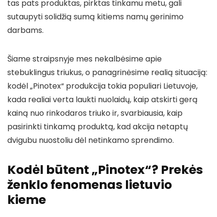
tas pats produktas, pirktas tinkamu metu, gali
sutaupyti solidžią sumą kitiems namų gerinimo
darbams.
Šiame straipsnyje mes nekalbėsime apie
stebuklingus triukus, o panagrinėsime realią situaciją:
kodėl „Pinotex“ produkcija tokia populiari Lietuvoje,
kada realiai verta laukti nuolaidų, kaip atskirti gerą
kainą nuo rinkodaros triuko ir, svarbiausia, kaip
pasirinkti tinkamą produktą, kad akcija netaptų
dvigubu nuostoliu dėl netinkamo sprendimo.
Kodėl būtent „Pinotex“? Prekės
ženklo fenomenas lietuvio
kieme