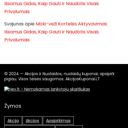
Išsamus Gidas, Kaip Gauti ir Naudotis Visais
Privalumais
Svajunas
apie
Moki-veži Kortelės Aktyvavimas:
Išsamus Gidas, Kaip Gauti ir Naudotis Visais
Privalumais
© 2024 — Akcijos ir Nuolaidos, nuolaidų kuponai, apsipirk
pigiau. Visos teisės saugomos. AkcijosKuponai.LT
Žymos
Akcija
Akcijos
Apsipirkimas