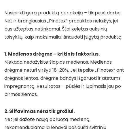
Nusipirkti gerą produktą per akciją – tik pusė darbo.
Net ir brangiausias „Pinotex“ produktas nelaikys, jei
bus užteptas netinkamai. Štai keletas auksinių
taisyklių, kaip maksimaliai išnaudoti įsigytą produktą:
1. Medienos drėgmė – kritinis faktorius.
Niekada nedažykite šlapios medienos. Medienos
drėgmė neturi viršyti 18-20%. Jei tepsite „Pinotex“ ant
drėgnos lentos, drėgmė bandys išgaruoti ir atstums
impregnantą. Rezultatas – pūslės ir lupimasis jau po
pirmos žiemos.
2. Šlifavimas nėra tik grožiui.
Net jei dažote naują obliuotą medieną,
rekomenduojama ją lengvai pašiaušti švitriniu