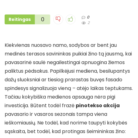
0
0
Reitingas
2
Kiekvienas nuosavo namo, sodybos ar bent jau
medinės terasos savininkas puikiai žino tą jausmą, kai
pavasarinė saulė negailestingai apnuogina žiemos
paliktus pėdsakus. Papilkėjusi mediena, besilupantys
dažų sluoksniai ar tiesiog prarastas buvęs fasado
spindesys signalizuoja vieną – atėjo laikas teptukams.
Tačiau kokybiška medienos apsauga nėra pigi
investicija. Būtent todėl frazė
pinotekso akcija
pavasario ir vasaros sezonais tampa viena
ieškomiausių. Ne todėl, kad norime taupyti kokybės
sąskaita, bet todėl, kad protingas šeimininkas žino: