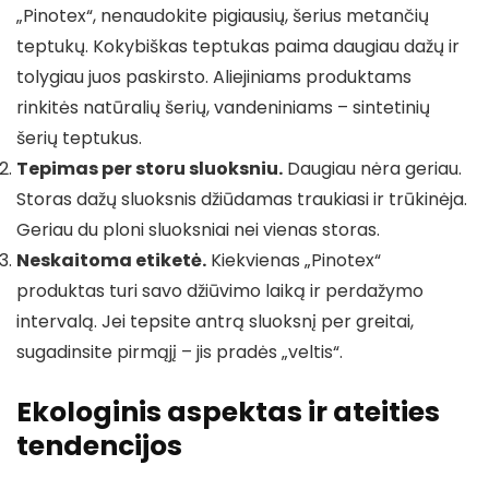
„Pinotex“, nenaudokite pigiausių, šerius metančių
teptukų. Kokybiškas teptukas paima daugiau dažų ir
tolygiau juos paskirsto. Aliejiniams produktams
rinkitės natūralių šerių, vandeniniams – sintetinių
šerių teptukus.
Tepimas per storu sluoksniu.
Daugiau nėra geriau.
Storas dažų sluoksnis džiūdamas traukiasi ir trūkinėja.
Geriau du ploni sluoksniai nei vienas storas.
Neskaitoma etiketė.
Kiekvienas „Pinotex“
produktas turi savo džiūvimo laiką ir perdažymo
intervalą. Jei tepsite antrą sluoksnį per greitai,
sugadinsite pirmąjį – jis pradės „veltis“.
Ekologinis aspektas ir ateities
tendencijos