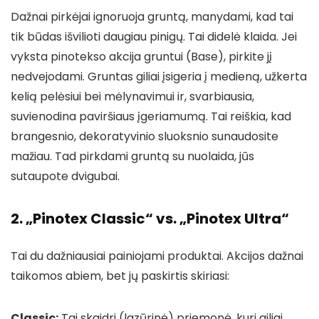
Dažnai pirkėjai ignoruoja gruntą, manydami, kad tai
tik būdas išvilioti daugiau pinigų. Tai didelė klaida. Jei
vyksta pinotekso akcija gruntui (Base), pirkite jį
nedvejodami. Gruntas giliai įsigeria į medieną, užkerta
kelią pelėsiui bei mėlynavimui ir, svarbiausia,
suvienodina paviršiaus įgeriamumą. Tai reiškia, kad
brangesnio, dekoratyvinio sluoksnio sunaudosite
mažiau. Tad pirkdami gruntą su nuolaida, jūs
sutaupote dvigubai.
2. „Pinotex Classic“ vs. „Pinotex Ultra“
Tai du dažniausiai painiojami produktai. Akcijos dažnai
taikomos abiem, bet jų paskirtis skiriasi:
Classic:
Tai skaidri (lazūrinė) priemonė, kuri giliai