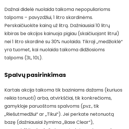
Dažnai didelė nuolaida taikoma nepopuliarioms
talpoms – pavyzdžiui, 1 litro skardinėms.
Perskaičiuokite kainą už litrą. Dažniausiai 10 litrų
kibiras be akcijos kainuoja pigiau (skaičiuojant litrui)
nei 1 litro skardinė su 30% nuolaida. Tikroji „medžioklė“
yra tuomet, kai nuolaida taikoma didžiosioms
talpoms (3L, 10L).
Spalvų pasirinkimas
Kartais akcija taikoma tik baziniams dažams (kuriuos
reikia tonuoti) arba, atvirkščiai, tik konkrečioms,
gamykloje paruoštoms spalvoms (pvz., tik
„Riešutmedžiui“ ar „Tikui“). Jei perkate netonuotą
bazę (dažniausiai žymima „Base Clear“),