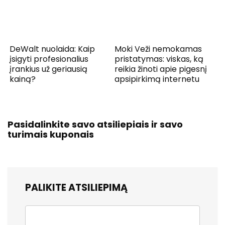
DeWalt nuolaida: Kaip
Moki Veži nemokamas
įsigyti profesionalius
pristatymas: viskas, ką
įrankius už geriausią
reikia žinoti apie pigesnį
kainą?
apsipirkimą internetu
Pasidalinkite savo atsiliepiais ir savo
turimais kuponais
PALIKITE ATSILIEPIMĄ