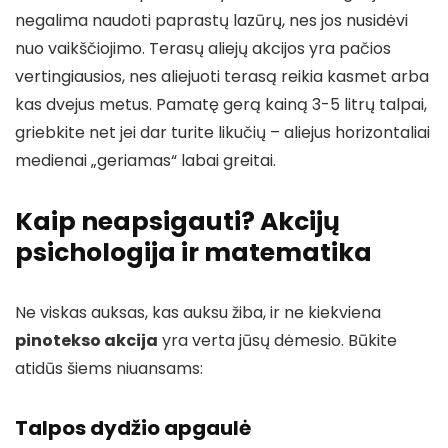
negalima naudoti paprastų lazūrų, nes jos nusidėvi
nuo vaikščiojimo. Terasų aliejų akcijos yra pačios
vertingiausios, nes aliejuoti terasą reikia kasmet arba
kas dvejus metus. Pamatę gerą kainą 3-5 litrų talpai,
griebkite net jei dar turite likučių – aliejus horizontaliai
medienai „geriamas“ labai greitai.
Kaip neapsigauti? Akcijų
psichologija ir matematika
Ne viskas auksas, kas auksu žiba, ir ne kiekviena
pinotekso akcija
yra verta jūsų dėmesio. Būkite
atidūs šiems niuansams:
Talpos dydžio apgaulė