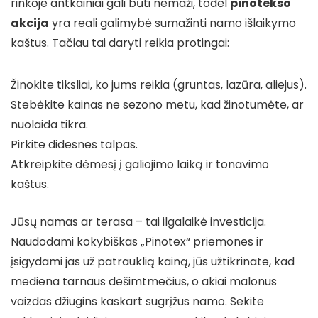
rinkoje antkainiai gali būti nemaži, todėl
pinotekso
akcija
yra reali galimybė sumažinti namo išlaikymo
kaštus. Tačiau tai daryti reikia protingai:
Žinokite tiksliai, ko jums reikia (gruntas, lazūra, aliejus).
Stebėkite kainas ne sezono metu, kad žinotumėte, ar
nuolaida tikra.
Pirkite didesnes talpas.
Atkreipkite dėmesį į galiojimo laiką ir tonavimo
kaštus.
Jūsų namas ar terasa – tai ilgalaikė investicija.
Naudodami kokybiškas „Pinotex“ priemones ir
įsigydami jas už patrauklią kainą, jūs užtikrinate, kad
mediena tarnaus dešimtmečius, o akiai malonus
vaizdas džiugins kaskart sugrįžus namo. Sekite