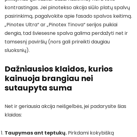
kontrastingas. Jei pinotekso akcija siūlo platų spalvų
pasirinkimą, pagalvokite apie fasado spalvos keitimą.
„Pinotex Ultra“ ar „Pinotex Tinova“ serijos puikiai
dengia, tad šviesesne spalva galima perdažyti net ir
tamsesnį paviršių (nors gali prireikti daugiau
sluoksnių).
Dažniausios klaidos, kurios
kainuoja brangiau nei
sutaupyta suma
Net ir geriausia akcija neišgelbės, jei padarysite šias
klaidas:
Taupymas ant teptukų.
Pirkdami kokybišką