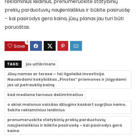
reklaminius leidinius, prenumeruokite statybinių
prekių parduotuvių naujienlaiškius ir būkite pasiruošę
– kai pasirodys gera kaina, jūsų planas jau turi būti
paruoštas.
0
Save
TAGS:
jūs užtikrinate
Jūsų namas ar terasa – tai ilgalaikė investicija.
Naudodami kokybiškas „Pinotex“ priemones ir įsigydami
jas už patrauklią kainą
kad mediena tarnaus dešimtmečius
o akiai malonus vaizdas džiugins kaskart sugrįžus namo.
Sekite reklaminius leidinius
prenumeruokite statybinių prekių parduotuvių
naujienlaiškius ir būkite pasiruošę – kai pasirodys gera
kaina