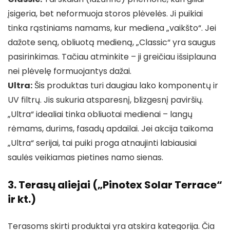
įsigeria, bet neformuoja storos plėvelės. Ji puikiai
tinka rąstiniams namams, kur mediena „vaikšto“. Jei
dažote seną, obliuotą medieną, „Classic“ yra saugus
pasirinkimas. Tačiau atminkite – ji greičiau išsiplauna
nei plėvelę formuojantys dažai.
Ultra:
Šis produktas turi daugiau lako komponentų ir
UV filtrų. Jis sukuria atsparesnį, blizgesnį paviršių.
„Ultra“ idealiai tinka obliuotai medienai – langų
rėmams, durims, fasadų apdailai. Jei akcija taikoma
„Ultra“ serijai, tai puiki proga atnaujinti labiausiai
saulės veikiamas pietines namo sienas.
3. Terasų aliejai („Pinotex Solar Terrace“
ir kt.)
Terasoms skirti produktai yra atskira kategorija. Čia