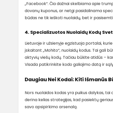
„Facebook“. Čia dažnai skelbiama apie trumpa
dovanų kuponus, ar netgi pasidalinama speciali
būdas ne tik ieškoti nuolaidų, bet ir pasisemti
4. Specializuotos Nuolaidų Kodų Sve
Lietuvoje ir užsienyje egzistuoja portalai, kuri
įskaitant „Mohito“, nuolaidų kodus. Tai gali bū
aktyvių viešų kodų. Tačiau būkite atidūs – ka
Visada patikrinkite kodo galiojimo datą ir sąl
Daugiau Nei Kodai: Kiti Išmanūs 
Nors nuolaidos kodas yra puikus dalykas, tai 
derina kelias strategijas, kad pasiektų geriaus
savo apsipirkimo arsenalą.