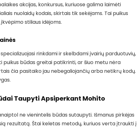
laikes akcijas, konkursus, kuriuose galima laimėti
ais nuolaidų kodais, skirtais tik sekėjams. Tai puikus
 įkvėpimo stiliaus idėjoms.
tainės
e specializuojasi rinkdami ir skelbdami įvairių parduotuvių,
ti puikus būdas greitai patikrinti, ar šiuo metu nėra
rtais čia pasitaiko jau nebegaliojančių arba netikrų kodų.
ygas.
Būdai Taupyti Apsiperkant Mohito
anaiptol ne vienintelis būdas sutaupyti. Išmanus pirkėjas
ią rezultatą. Štai keletas metodų, kuriuos verta įtraukti į