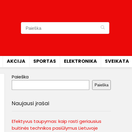
AKCIJA
SPORTAS
ELEKTRONIKA
SVEIKATA
Paieška
Paieška
Naujausi įrašai
Efektyvus taupymas: kaip rasti geriausius
buitinės technikos pasiūlymus Lietuvoje