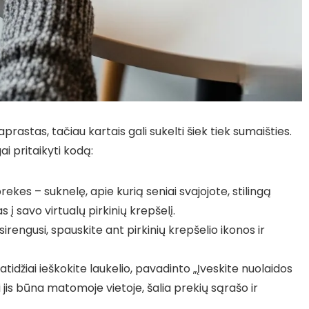
astas, tačiau kartais gali sukelti šiek tiek sumaišties.
ai pritaikyti kodą:
rekes – suknelę, apie kurią seniai svajojote, stilingą
s į savo virtualų pirkinių krepšelį.
irengusi, spauskite ant pirkinių krepšelio ikonos ir
tidžiai ieškokite laukelio, pavadinto „Įveskite nuolaidos
 jis būna matomoje vietoje, šalia prekių sąrašo ir