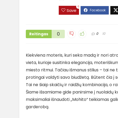
0
Save
0
Reitingas
0
10
Kiekviena moteris, kuri seka madą ir nori atrod
vieta, kurioje susitinka elegancija, moterišk
miesto ritmui. Tačiau išmanus stilius – tai ne
protingai valdyti savo biudžetą. Būtent čia į
Tai ne šiaip skaičių ir raidžių kombinacija, o 
Šiame išsamiame gide panirsime į nuolaidų kod
maksimaliai išnaudoti „Mohito“ teikiamas gali
garderobą.