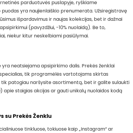
ternetinės parduotuvės puslapyje, ryškiame
o puodas yra naujienlaiškio prenumerata. Užsiregistravę
 būsimus išpardavimus ir naujas kolekcijas, bet ir dažnai
psipirkimui (pavyzdžiui, -10% nuolaidą). Be to,
ai, niekur kitur neskelbiami pasiūlymai.
 yra neatsiejama apsipirkimo dalis. Prekės ženklai
mi specialias, tik programėlės vartotojams skirtas
tik patogiau naršysite asortimentą, bet ir galite sulaukti
s
) apie staigias akcijas ar gauti unikalų nuolaidos kodą
šys su Prekės Ženklu
socialiniuose tinkluose, tokiuose kaip „Instagram“ ar