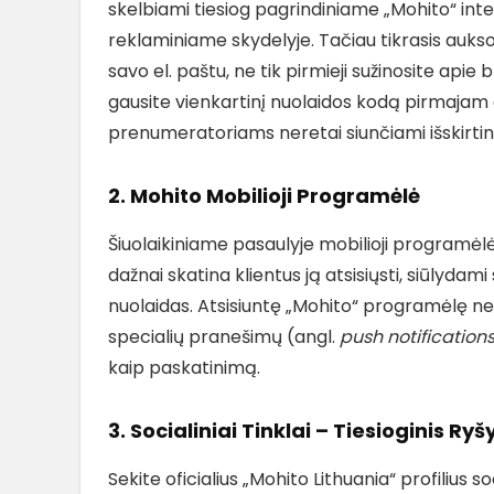
skelbiami tiesiog pagrindiniame „Mohito“ in
reklaminiame skydelyje. Tačiau tikrasis auks
savo el. paštu, ne tik pirmieji sužinosite apie
gausite vienkartinį nuolaidos kodą pirmajam a
prenumeratoriams neretai siunčiami išskirtini
2. Mohito Mobilioji Programėlė
Šiuolaikiniame pasaulyje mobilioji programėlė
dažnai skatina klientus ją atsisiųsti, siūlyda
nuolaidas. Atsisiuntę „Mohito“ programėlę ne 
specialių pranešimų (angl.
push notification
kaip paskatinimą.
3. Socialiniai Tinklai – Tiesioginis Ry
Sekite oficialius „Mohito Lithuania“ profilius 