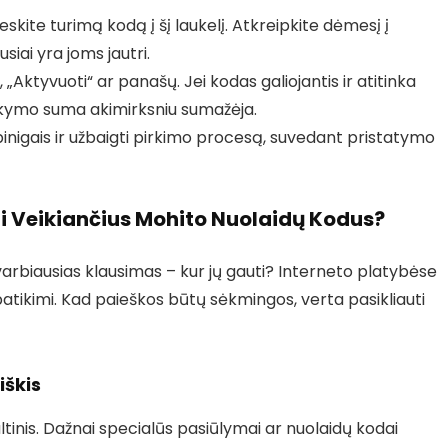
skite turimą kodą į šį laukelį. Atkreipkite dėmesį į
siai yra joms jautri.
„Aktyvuoti“ ar panašų. Jei kodas galiojantis ir atitinka
sakymo suma akimirksniu sumažėja.
 pinigais ir užbaigti pirkimo procesą, suvedant pristatymo
oti Veikiančius Mohito Nuolaidų Kodus?
varbiausias klausimas – kur jų gauti? Interneto platybėse
a patikimi. Kad paieškos būtų sėkmingos, verta pasikliauti
iškis
altinis. Dažnai specialūs pasiūlymai ar nuolaidų kodai