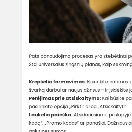
Pats panaudojimo procesas yra stebėtinai papr
Štai universalus žingsnių planas, kaip sėkming
Krepšelio formavimas:
Išsirinkite norimas p
švarką darbui ar naujus džinsus – ir įsidėkite ja
Perėjimas prie atsiskaitymo:
Kai būsite pas
pasirinkite opciją „Pirkti“ arba „Atsiskaityti“.
Laukelio paieška:
Atsidariusiame puslapyje a
kodą“, „Promo kodas“ ar panašiai. Dažniausiai
galutinės sumos.