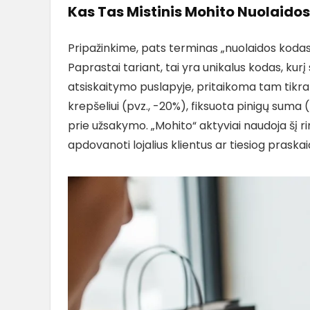
Kas Tas Mistinis Mohito Nuolaidos 
Pripažinkime, pats terminas „nuolaidos kodas
Paprastai tariant, tai yra unikalus kodas, ku
atsiskaitymo puslapyje, pritaikoma tam tikra 
krepšeliui (pvz., -20%), fiksuota pinigų sum
prie užsakymo. „Mohito“ aktyviai naudoja šį ri
apdovanoti lojalius klientus ar tiesiog praska