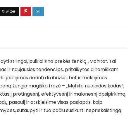
yti stilingai, puikiai žino prekės ženklą „Mohito“. Tai
umas ir naujausios tendencijos, pritaikytos dinamiškam
 tik gebėjimas derinti drabužius, bet ir mokėjimas
 sceną žengia magiška frazė – „Mohito nuolaidos kodas“.
raktas į protingesnį, efektyvesnį ir malonesnį apsipirkimą.
ų pasaulį ir atskleisime visas paslaptis, kaip
mybes, sutaupyti ir tuo pačiu susikurti nepriekaištingą