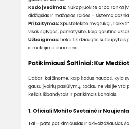
Kodo įvedimas:
Nukopijuokite arba ranka įve
didžiąsias ir mažąsias raides – sistema dažniau
Pritaitymas:
Spustelėkite mygtuką „Taikyti“, 
visas sąlygas, pamatysite, kaip galutinė už
Užbaigimas:
Lieka tik džiaugtis sutaupytais
ir mokėjimo duomenis.
Patikimiausi Šaltiniai: Kur Medži
Dabar, kai žinome, kaip kodus naudoti, kyla s
gausu įvairių pasiūlymų, tačiau ne visi jie yr
keliais išbandytais ir patikimais kanalais.
1. Oficiali Mohito Svetainė ir Naujienla
Tai – pats patikimiausias ir akivaizdžiausias š