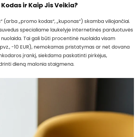
Kodas ir Kaip Jis Veikia?
“ (arba „promo kodas“, „kuponas“) skamba viliojančiai.
rį suvedus specialiame laukelyje internetinės parduotuvės
nuolaida. Tai gali būti procentinė nuolaida visam
a (pvz., -10 EUR), nemokamas pristatymas ar net dovana
nkodaros įrankį, siekdama paskatinti pirkėjus,
idrinti dieną malonia staigmena.