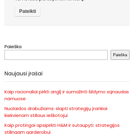
Paieška
Paieška
Naujausi įrašai
Kaip racionaliai pirkti anglį ir sumažinti šildymo sąnaudas
namuose
Nuolaidos drabužiams: slapti strategijų įrankiai
kiekvienam stiliaus ieškotojui
Kaip protingai apsipirkti H&M ir sutaupyti: strategijos
stilingam garderobui