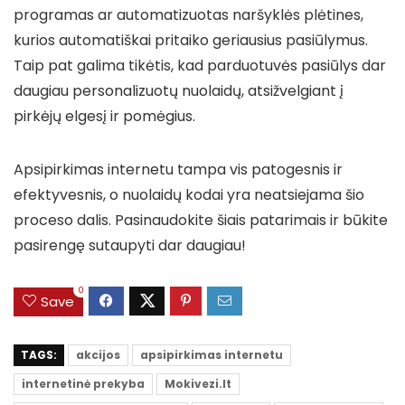
programas ar automatizuotas naršyklės plėtines,
kurios automatiškai pritaiko geriausius pasiūlymus.
Taip pat galima tikėtis, kad parduotuvės pasiūlys dar
daugiau personalizuotų nuolaidų, atsižvelgiant į
pirkėjų elgesį ir pomėgius.
Apsipirkimas internetu tampa vis patogesnis ir
efektyvesnis, o nuolaidų kodai yra neatsiejama šio
proceso dalis. Pasinaudokite šiais patarimais ir būkite
pasirengę sutaupyti dar daugiau!
0
Save
TAGS:
akcijos
apsipirkimas internetu
internetinė prekyba
Mokivezi.lt