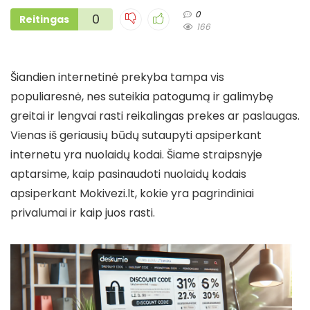
0
0
Reitingas
166
Šiandien internetinė prekyba tampa vis
populiaresnė, nes suteikia patogumą ir galimybę
greitai ir lengvai rasti reikalingas prekes ar paslaugas.
Vienas iš geriausių būdų sutaupyti apsiperkant
internetu yra nuolaidų kodai. Šiame straipsnyje
aptarsime, kaip pasinaudoti nuolaidų kodais
apsiperkant Mokivezi.lt, kokie yra pagrindiniai
privalumai ir kaip juos rasti.