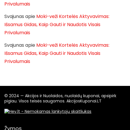
Privalumais
Svajunas
apie
Moki-veži Kortelės Aktyvavimas:
Išsamus Gidas, Kaip Gauti ir Naudotis Visais
Privalumais
Svajunas
apie
Moki-veži Kortelės Aktyvavimas:
Išsamus Gidas, Kaip Gauti ir Naudotis Visais
Privalumais
© 2024 — Akcijos ir Nuolaidos, nuolaidų kuponai, apsipirk
pigiau. Visos teisės saugomos. AkcijosKuponai.LT
Žymos