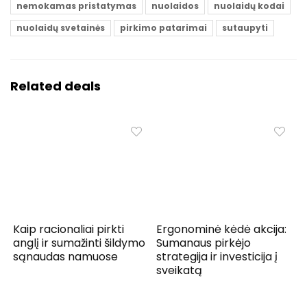
nemokamas pristatymas
nuolaidos
nuolaidų kodai
nuolaidų svetainės
pirkimo patarimai
sutaupyti
Related deals
Kaip racionaliai pirkti
Ergonominė kėdė akcija:
anglį ir sumažinti šildymo
Sumanaus pirkėjo
sąnaudas namuose
strategija ir investicija į
sveikatą