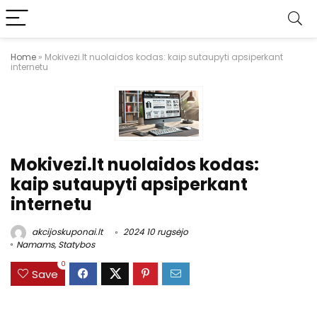
Home
»
Mokivezi.lt nuolaidos kodas: kaip sutaupyti apsiperkant
internetu
Mokivezi.lt nuolaidos kodas:
kaip sutaupyti apsiperkant
internetu
akcijoskuponai.lt
2024 10 rugsėjo
Namams
,
Statybos
0
Save