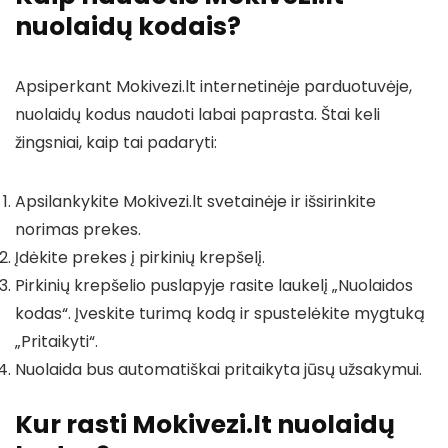
nuolaidų kodais?
Apsiperkant Mokivezi.lt internetinėje parduotuvėje,
nuolaidų kodus naudoti labai paprasta. Štai keli
žingsniai, kaip tai padaryti:
Apsilankykite Mokivezi.lt svetainėje ir išsirinkite
norimas prekes.
Įdėkite prekes į pirkinių krepšelį.
Pirkinių krepšelio puslapyje rasite laukelį „Nuolaidos
kodas“. Įveskite turimą kodą ir spustelėkite mygtuką
„Pritaikyti“.
Nuolaida bus automatiškai pritaikyta jūsų užsakymui.
Kur rasti Mokivezi.lt nuolaidų