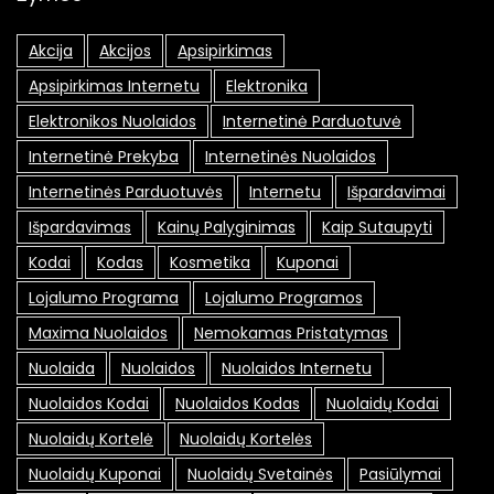
Akcija
Akcijos
Apsipirkimas
Apsipirkimas Internetu
Elektronika
Elektronikos Nuolaidos
Internetinė Parduotuvė
Internetinė Prekyba
Internetinės Nuolaidos
Internetinės Parduotuvės
Internetu
Išpardavimai
Išpardavimas
Kainų Palyginimas
Kaip Sutaupyti
Kodai
Kodas
Kosmetika
Kuponai
Lojalumo Programa
Lojalumo Programos
Maxima Nuolaidos
Nemokamas Pristatymas
Nuolaida
Nuolaidos
Nuolaidos Internetu
Nuolaidos Kodai
Nuolaidos Kodas
Nuolaidų Kodai
Nuolaidų Kortelė
Nuolaidų Kortelės
Nuolaidų Kuponai
Nuolaidų Svetainės
Pasiūlymai