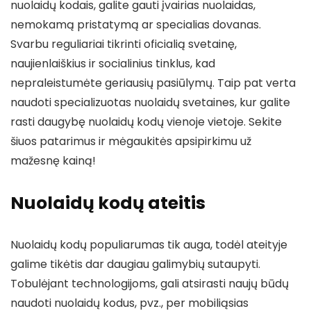
nuolaidų kodais, galite gauti įvairias nuolaidas,
nemokamą pristatymą ar specialias dovanas.
Svarbu reguliariai tikrinti oficialią svetainę,
naujienlaiškius ir socialinius tinklus, kad
nepraleistumėte geriausių pasiūlymų. Taip pat verta
naudoti specializuotas nuolaidų svetaines, kur galite
rasti daugybę nuolaidų kodų vienoje vietoje. Sekite
šiuos patarimus ir mėgaukitės apsipirkimu už
mažesnę kainą!
Nuolaidų kodų ateitis
Nuolaidų kodų populiarumas tik auga, todėl ateityje
galime tikėtis dar daugiau galimybių sutaupyti.
Tobulėjant technologijoms, gali atsirasti naujų būdų
naudoti nuolaidų kodus, pvz., per mobiliąsias