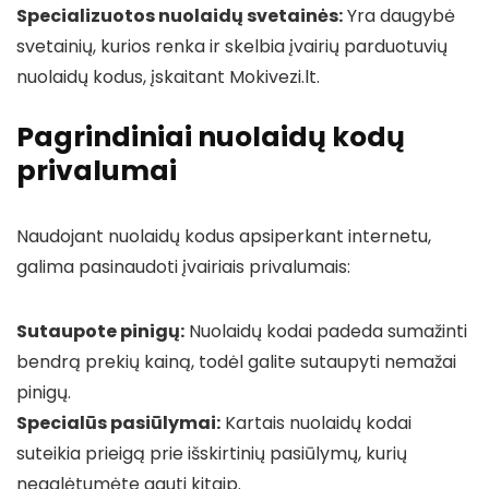
Specializuotos nuolaidų svetainės:
Yra daugybė
svetainių, kurios renka ir skelbia įvairių parduotuvių
nuolaidų kodus, įskaitant Mokivezi.lt.
Pagrindiniai nuolaidų kodų
privalumai
Naudojant nuolaidų kodus apsiperkant internetu,
galima pasinaudoti įvairiais privalumais:
Sutaupote pinigų:
Nuolaidų kodai padeda sumažinti
bendrą prekių kainą, todėl galite sutaupyti nemažai
pinigų.
Specialūs pasiūlymai:
Kartais nuolaidų kodai
suteikia prieigą prie išskirtinių pasiūlymų, kurių
negalėtumėte gauti kitaip.