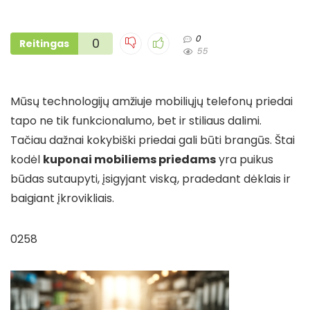
0
0
Reitingas
55
Mūsų technologijų amžiuje mobiliųjų telefonų priedai
tapo ne tik funkcionalumo, bet ir stiliaus dalimi.
Tačiau dažnai kokybiški priedai gali būti brangūs. Štai
kodėl
kuponai mobiliems priedams
yra puikus
būdas sutaupyti, įsigyjant viską, pradedant dėklais ir
baigiant įkrovikliais.
0258