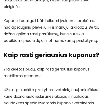
naujausias technologijas, nepervargstant savo
piniginės.
Kupono kodai gali būti taikomi įvairioms prekėms:
nuo apsauginių plėvelių iki išmanųjų laikrodžių. Be to,
dažnai galima rasti pasiūlymų, kurie suteikia
papildomų nuolaidų ar net nemokamą pristatymą.
Kaip rasti geriausius kuponus?
Yra keletas būdų, kaip rasti geriausius kuponus
mobiliems priedams:
Užsiregistruokite prekybos svetainių naujienlaiškius,
kurie dažnai siūlo išskirtines akcijas ir nuolaidas.
Naudokitės specializuotomis kupono svetainėmis,