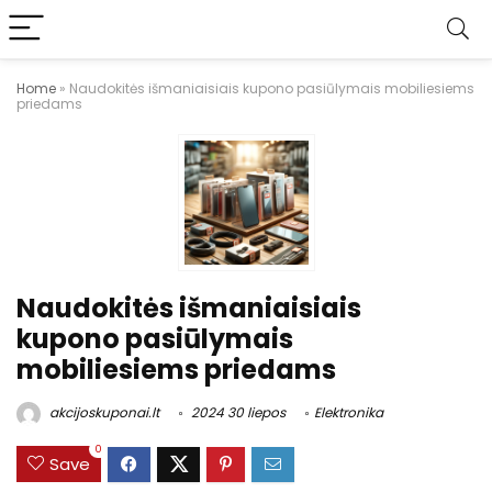
Home
»
Naudokitės išmaniaisiais kupono pasiūlymais mobiliesiems
priedams
Naudokitės išmaniaisiais
kupono pasiūlymais
mobiliesiems priedams
akcijoskuponai.lt
2024 30 liepos
Elektronika
0
Save