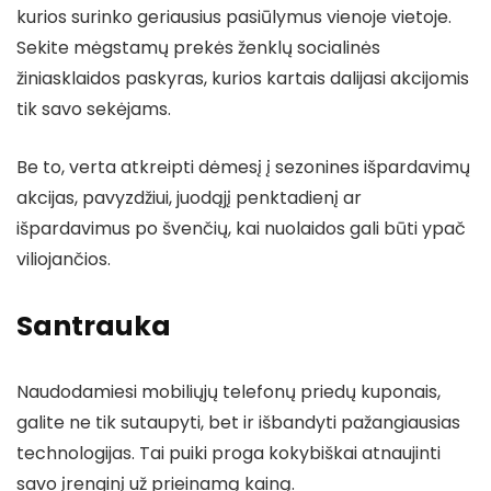
kurios surinko geriausius pasiūlymus vienoje vietoje.
Sekite mėgstamų prekės ženklų socialinės
žiniasklaidos paskyras, kurios kartais dalijasi akcijomis
tik savo sekėjams.
Be to, verta atkreipti dėmesį į sezonines išpardavimų
akcijas, pavyzdžiui, juodąjį penktadienį ar
išpardavimus po švenčių, kai nuolaidos gali būti ypač
viliojančios.
Santrauka
Naudodamiesi mobiliųjų telefonų priedų kuponais,
galite ne tik sutaupyti, bet ir išbandyti pažangiausias
technologijas. Tai puiki proga kokybiškai atnaujinti
savo įrenginį už prieinamą kainą.