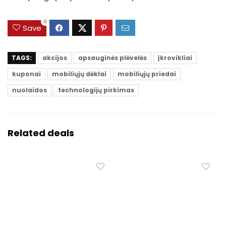
0
Save
TAGS:
akcijos
apsauginės plėvelės
įkrovikliai
kuponai
mobiliųjų dėklai
mobiliųjų priedai
nuolaidos
technologijų pirkimas
Related deals