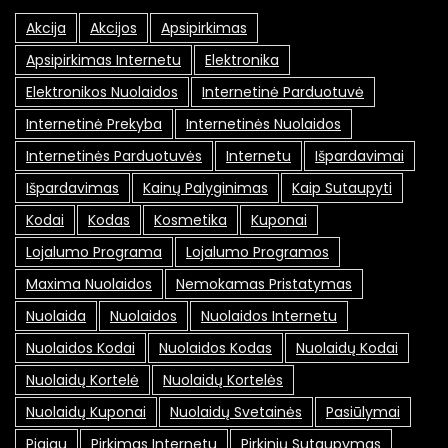
Akcija
Akcijos
Apsipirkimas
Apsipirkimas Internetu
Elektronika
Elektronikos Nuolaidos
Internetinė Parduotuvė
Internetinė Prekyba
Internetinės Nuolaidos
Internetinės Parduotuvės
Internetu
Išpardavimai
Išpardavimas
Kainų Palyginimas
Kaip Sutaupyti
Kodai
Kodas
Kosmetika
Kuponai
Lojalumo Programa
Lojalumo Programos
Maxima Nuolaidos
Nemokamas Pristatymas
Nuolaida
Nuolaidos
Nuolaidos Internetu
Nuolaidos Kodai
Nuolaidos Kodas
Nuolaidų Kodai
Nuolaidų Kortelė
Nuolaidų Kortelės
Nuolaidų Kuponai
Nuolaidų Svetainės
Pasiūlymai
Pigiau
Pirkimas Internetu
Pirkinių Sutaupymas