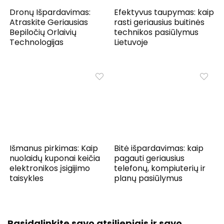
Dronų Išpardavimas:
Efektyvus taupymas: kaip
Atraskite Geriausias
rasti geriausius buitinės
Bepiločių Orlaivių
technikos pasiūlymus
Technologijas
Lietuvoje
Išmanus pirkimas: Kaip
Bitė išpardavimas: kaip
nuolaidų kuponai keičia
pagauti geriausius
elektronikos įsigijimo
telefonų, kompiuterių ir
taisykles
planų pasiūlymus
Pasidalinkite savo atsiliepiais ir savo