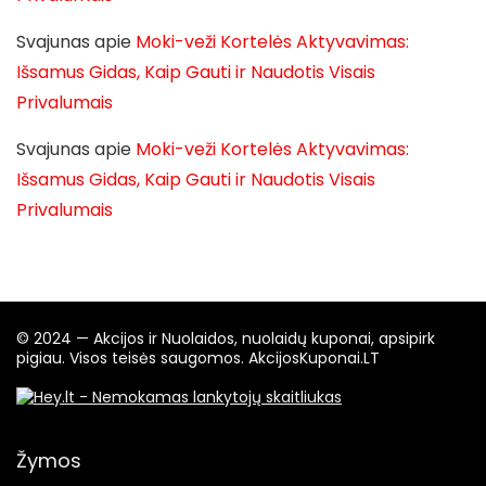
Svajunas
apie
Moki-veži Kortelės Aktyvavimas:
Išsamus Gidas, Kaip Gauti ir Naudotis Visais
Privalumais
Svajunas
apie
Moki-veži Kortelės Aktyvavimas:
Išsamus Gidas, Kaip Gauti ir Naudotis Visais
Privalumais
© 2024 — Akcijos ir Nuolaidos, nuolaidų kuponai, apsipirk
pigiau. Visos teisės saugomos. AkcijosKuponai.LT
Žymos