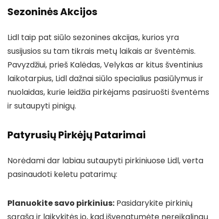
Sezoninės Akcijos
Lidl taip pat siūlo sezonines akcijas, kurios yra
susijusios su tam tikrais metų laikais ar šventėmis.
Pavyzdžiui, prieš Kalėdas, Velykas ar kitus šventinius
laikotarpius, Lidl dažnai siūlo specialius pasiūlymus ir
nuolaidas, kurie leidžia pirkėjams pasiruošti šventėms
ir sutaupyti pinigų.
Patyrusių Pirkėjų Patarimai
Norėdami dar labiau sutaupyti pirkiniuose Lidl, verta
pasinaudoti keletu patarimų:
Planuokite savo pirkinius:
Pasidarykite pirkinių
sąrašą ir laikykitės jo, kad išvengtumėte nereikalingų