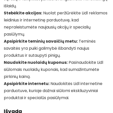
išlaidų.
Stebėkite akcijas:
Nuolat peržiūrėkite Lidl reklamos
leidinius ir internetinę parduotuvę, kad
nepraleistumėte naujausių akcijų ir specialių
pasiūlymų.
Apsipirkite teminių savaičių metu:
Teminės
savaitės yra puiki galimybė išbandyti naujus
produktus ir sutaupyti pinigų.
Naudokite nuolaidų kuponus:
Pasinaudokite Lidl
siūlomais nuolaidų kuponais, kad sumažintumėte
pirkinių kainą.
Apsipirkite internetu:
Naudokitės Lidl internetine
parduotuve, kurioje dažnai siūlomi ekskliuzyviniai
produktai ir specialūs pasiūlymai.
Išvada