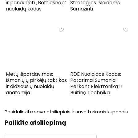
ir panaudoti „Bottleshop“
Strategijos Išlaidoms
nuolaidų kodus
Sumažinti
Metų išpardavimas:
RDE Nuolaidos Kodas:
Išmaniųjų pirkėjų taktikos
Patarimai Sumaniai
ir didžiausių nuolaidų
Perkant Elektroniką ir
anatomija
Buitinę Techniką
Pasidalinkite savo atsiliepiais ir savo turimais kuponais
Palikite atsiliepimą