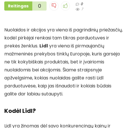
0
0
Reitingas
7
Nuolaidos ir akcijos yra viena iš pagrindinių priežasčių,
kodėl pirkėjai renkasi tam tikras parduotuves ir
prekės ženklus.
Lidl
yra viena iš pirmaujančių
mažmeninės prekybos tinklų Europoje, kuris garsėja
ne tik kokybiškais produktais, bet ir įvairiomis
nuolaidomis bei akcijomis. Šiame straipsnyje
apžvelgsime, kokias nuolaidas galite rasti Lidl
parduotuvėse, kaip jas išnaudoti ir kokiais būdais
galite dar labiau sutaupyti.
Kodėl Lidl?
Lidl yra žinomas dėl savo konkurencingų kainų ir