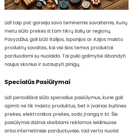
Lidl taip pat garsėja savo teminėmis savaitėmis, kurių
metu siūlo prekes iš tam tikrų šalių ar regionų.
Pavyzdžiui, gali būti Italijos, Ispanijos ar Azijos maisto
produktų savaitės, kai visi šios temos produktai
parduodami su nuolaida. Tai puiki galimybė išbandyti
naujus skonius ir sutaupyti pinigų.
Specialūs Pasiūlymai
Lidl periodiškai siūlo specialius pasiūlymus, kurie gali
apimti ne tik maisto produktus, bet ir įvairias buitines
prekes, elektronikos prekes, sodo įrangą ir kt. Šie
pasiūlymai dažnai skelbiami reklamos leidiniuose
arba internetinėje parduotuvėje, tad verta nuolat