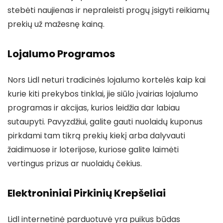
stebėti naujienas ir nepraleisti progų įsigyti reikiamų
prekių už mažesnę kainą.
Lojalumo Programos
Nors Lidl neturi tradicinės lojalumo kortelės kaip kai
kurie kiti prekybos tinklai, jie siūlo įvairias lojalumo
programas ir akcijas, kurios leidžia dar labiau
sutaupyti. Pavyzdžiui, galite gauti nuolaidų kuponus
pirkdami tam tikrą prekių kiekį arba dalyvauti
žaidimuose ir loterijose, kuriose galite laimėti
vertingus prizus ar nuolaidų čekius.
Elektroniniai Pirkinių Krepšeliai
Lidl internetinė parduotuvė yra puikus būdas