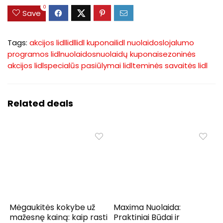
0
Save
Tags:
akcijos lidl
lidl
lidl kuponai
lidl nuolaidos
lojalumo
programos lidl
nuolaidos
nuolaidų kuponai
sezoninės
akcijos lidl
specialūs pasiūlymai lidl
teminės savaitės lidl
Related deals
Mėgaukitės kokybe už
Maxima Nuolaida:
mažesnę kainą: kaip rasti
Praktiniai Būdai ir