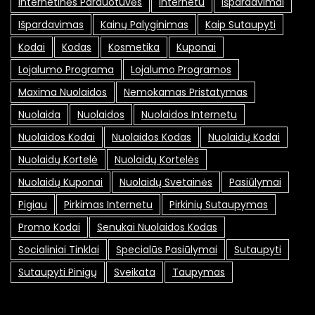
Internetinės Parduotuvės
Internetu
Išpardavimai
Išpardavimas
Kainų Palyginimas
Kaip Sutaupyti
Kodai
Kodas
Kosmetika
Kuponai
Lojalumo Programa
Lojalumo Programos
Maxima Nuolaidos
Nemokamas Pristatymas
Nuolaida
Nuolaidos
Nuolaidos Internetu
Nuolaidos Kodai
Nuolaidos Kodas
Nuolaidų Kodai
Nuolaidų Kortelė
Nuolaidų Kortelės
Nuolaidų Kuponai
Nuolaidų Svetainės
Pasiūlymai
Pigiau
Pirkimas Internetu
Pirkinių Sutaupymas
Promo Kodai
Senukai Nuolaidos Kodas
Socialiniai Tinklai
Specialūs Pasiūlymai
Sutaupyti
Sutaupyti Pinigų
Sveikata
Taupymas