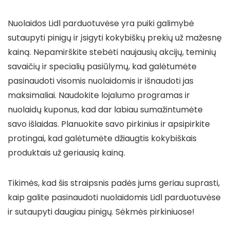
Nuolaidos Lidl parduotuvėse yra puiki galimybė
sutaupyti pinigų ir įsigyti kokybiškų prekių už mažesnę
kainą. Nepamirškite stebėti naujausių akcijų, teminių
savaičių ir specialių pasiūlymų, kad galėtumėte
pasinaudoti visomis nuolaidomis ir išnaudoti jas
maksimaliai. Naudokite lojalumo programas ir
nuolaidų kuponus, kad dar labiau sumažintumėte
savo išlaidas. Planuokite savo pirkinius ir apsipirkite
protingai, kad galėtumėte džiaugtis kokybiškais
produktais už geriausią kainą.
Tikimės, kad šis straipsnis padės jums geriau suprasti,
kaip galite pasinaudoti nuolaidomis Lidl parduotuvėse
ir sutaupyti daugiau pinigų. Sėkmės pirkiniuose!