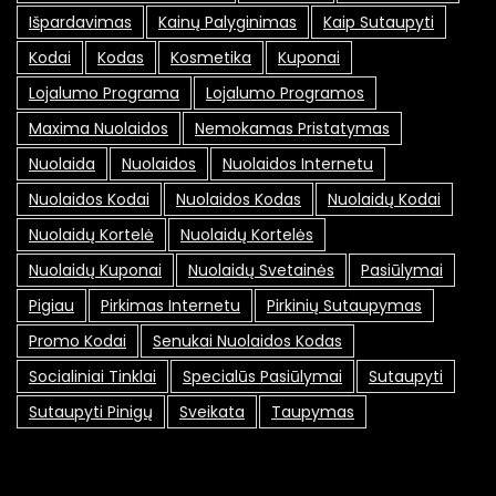
Išpardavimas
Kainų Palyginimas
Kaip Sutaupyti
Kodai
Kodas
Kosmetika
Kuponai
Lojalumo Programa
Lojalumo Programos
Maxima Nuolaidos
Nemokamas Pristatymas
Nuolaida
Nuolaidos
Nuolaidos Internetu
Nuolaidos Kodai
Nuolaidos Kodas
Nuolaidų Kodai
Nuolaidų Kortelė
Nuolaidų Kortelės
Nuolaidų Kuponai
Nuolaidų Svetainės
Pasiūlymai
Pigiau
Pirkimas Internetu
Pirkinių Sutaupymas
Promo Kodai
Senukai Nuolaidos Kodas
Socialiniai Tinklai
Specialūs Pasiūlymai
Sutaupyti
Sutaupyti Pinigų
Sveikata
Taupymas