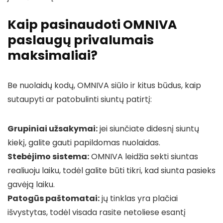
Kaip pasinaudoti OMNIVA
paslaugų privalumais
maksimaliai?
Be nuolaidų kodų, OMNIVA siūlo ir kitus būdus, kaip
sutaupyti ar patobulinti siuntų patirtį:
Grupiniai užsakymai:
jei siunčiate didesnį siuntų
kiekį, galite gauti papildomas nuolaidas.
Stebėjimo sistema:
OMNIVA leidžia sekti siuntas
realiuoju laiku, todėl galite būti tikri, kad siunta pasieks
gavėją laiku.
Patogūs paštomatai:
jų tinklas yra plačiai
išvystytas, todėl visada rasite netoliese esantį