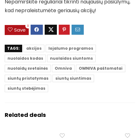
Nepamirškite reguliariai tikrinti naujausių pasiūlymų,
kad nepraleistumėte geriausių akcijų!
0
Save
TAGS:
akcijos
lojalumo programos
nuolaidos kodas
nuolaidos siuntoms
nuolaidų svetainės
Omniva
OMNIVA paštomatai
siuntų pristatymas
siuntų siuntimas
siuntų stebėjimas
Related deals