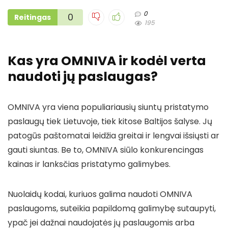
0
0
Reitingas
195
Kas yra OMNIVA ir kodėl verta
naudoti jų paslaugas?
OMNIVA yra viena populiariausių siuntų pristatymo
paslaugų tiek Lietuvoje, tiek kitose Baltijos šalyse. Jų
patogūs paštomatai leidžia greitai ir lengvai išsiųsti ar
gauti siuntas. Be to, OMNIVA siūlo konkurencingas
kainas ir lanksčias pristatymo galimybes.
Nuolaidų kodai, kuriuos galima naudoti OMNIVA
paslaugoms, suteikia papildomą galimybę sutaupyti,
ypač jei dažnai naudojatės jų paslaugomis arba