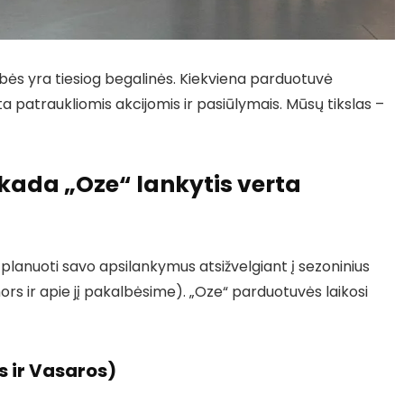
ybės yra tiesiog begalinės. Kiekviena parduotuvė
ta patraukliomis akcijomis ir pasiūlymais. Mūsų tikslas –
kada „Oze“ lankytis verta
 planuoti savo apsilankymus atsižvelgiant į sezoninius
nors ir apie jį pakalbėsime). „Oze“ parduotuvės laikosi
s ir Vasaros)