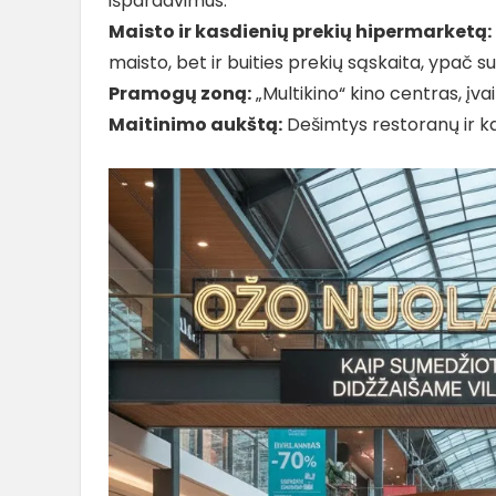
išpardavimus.
Maisto ir kasdienių prekių hipermarketą:
maisto, bet ir buities prekių sąskaita, ypač su
Pramogų zoną:
„Multikino“ kino centras, įv
Maitinimo aukštą:
Dešimtys restoranų ir kav