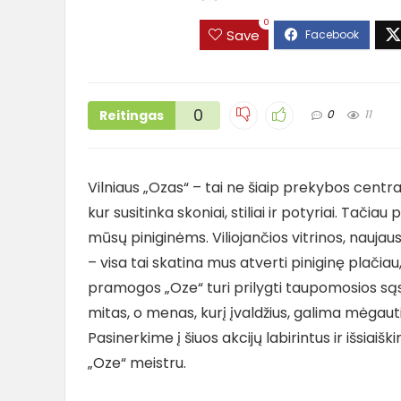
0
Save
0
Reitingas
0
11
Vilniaus „Ozas“ – tai ne šiaip prekybos centr
kur susitinka skoniai, stiliai ir potyriai. Tačia
mūsų piniginėms. Viliojančios vitrinos, nauja
– visa tai skatina mus atverti piniginę plačiau
pramogos „Oze“ turi prilygti taupomosios sąsk
mitas, o menas, kurį įvaldžius, galima mėgautis
Pasinerkime į šiuos akcijų labirintus ir išsiai
„Oze“ meistru.