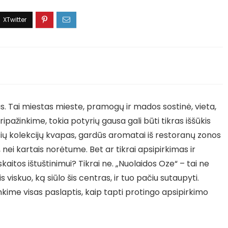
as. Tai miestas mieste, pramogų ir mados sostinė, vieta,
u pripažinkime, tokia potyrių gausa gali būti tikras iššūkis
usių kolekcijų kvapas, gardūs aromatai iš restoranų zonos
, nei kartais norėtume. Bet ar tikrai apsipirkimas ir
aitos ištuštinimui? Tikrai ne. „Nuolaidos Oze“ – tai ne
 viskuo, ką siūlo šis centras, ir tuo pačiu sutaupyti.
škinkime visas paslaptis, kaip tapti protingo apsipirkimo