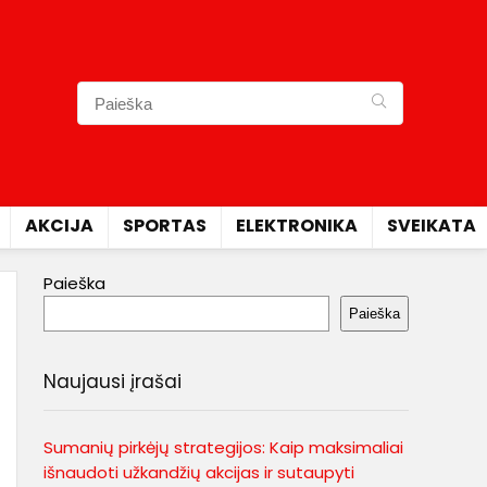
AKCIJA
SPORTAS
ELEKTRONIKA
SVEIKATA
Paieška
Paieška
Naujausi įrašai
Sumanių pirkėjų strategijos: Kaip maksimaliai
išnaudoti užkandžių akcijas ir sutaupyti