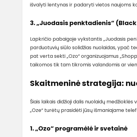
išvalyti lentynas ir padaryti vietos naujoms k
3. „Juodasis penktadienis“ (Black 
Lapkričio pabaigoje vykstantis „Juodasis pen
parduotuvių siūlo solidžias nuolaidas, ypač t
pat verta sekti „Ozo“ organizuojamus „Shopp
taikomos tik tam tikromis valandomis ar vi
Skaitmeninė strategija: nu
Šiais laikais didžioji dalis nuolaidų medžiokl
„Oze“ turėtų prasidėti jūsų išmaniajame tele
1. „Ozo“ programėlė ir svetainė