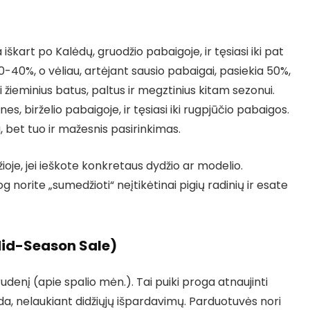
škart po Kalėdų, gruodžio pabaigoje, ir tęsiasi iki pat
-40%, o vėliau, artėjant sausio pabaigai, pasiekia 50%,
i žieminius batus, paltus ir megztinius kitam sezonui.
es, birželio pabaigoje, ir tęsiasi iki rugpjūčio pabaigos.
u, bet tuo ir mažesnis pasirinkimas.
oje, jei ieškote konkretaus dydžio ar modelio.
g norite „sumedžioti“ neįtikėtinai pigių radinių ir esate
Mid-Season Sale)
udenį (apie spalio mėn.). Tai puiki proga atnaujinti
, nelaukiant didžiųjų išpardavimų. Parduotuvės nori