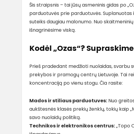
Šis straipsnis – tai jūsų asmeninis gidas po 
parduotuvės prie parduotuvės. Suplanuotas ir
suteiks daugiau malonumo. Nuo skaitmeninių p
išnagrinėsime viską.
Kodėl „Ozas“? Supraskime
Prieš pradedant medžioti nuolaidas, svarbu s
prekybos ir pramogų centrų Lietuvoje. Tai re
koncentraciją po vienu stogu. Čia rasite:
Mados ir stiliaus parduotuves:
Nuo greitos
aukštesnės klasės prekių ženklų, tokių kaip „M
savo nuolaidų politiką.
Technikos ir elektronikos centrus:
„Topo Ce