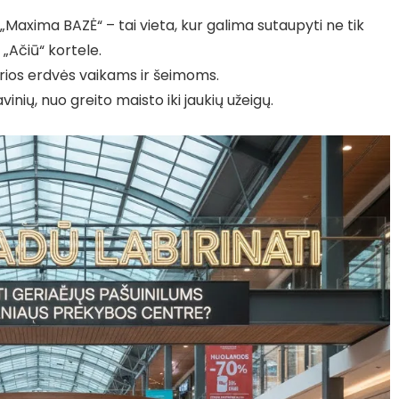
„Maxima BAZĖ“ – tai vieta, kur galima sutaupyti ne tik
 „Ačiū“ kortele.
airios erdvės vaikams ir šeimoms.
inių, nuo greito maisto iki jaukių užeigų.