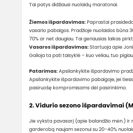
Tai patys didžiausi nuolaidų maratonai.
Žiemos išpardavimas:
Paprastai prasideda i
vasario pabaigos. Pradžioje nuolaidos būna 30
70% ar net daugiau. Tai geriausias laikas pirkt
Vasaros išpardavimas:
Startuoja apie Jonin
Galioja ta pati taisyklė – kuo vėliau, tuo pigia
Patarimas:
Apsilankykite išpardavimo pradži
Apsilankykite išpardavimo pabaigoje, jei tiesio
pasiruošę kompromisams dėl pasirinkimo.
2. Vidurio sezono išpardavimai (
Jie vyksta pavasarį (apie balandžio mėn.) ir r
garderobą naujam sezonui su 20-40% nuolaida