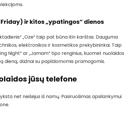
olekcijoms.
Friday) ir kitos „ypatingos“ dienos
ktadienis“ „Oze“ taip pat būna itin karštas. Dauguma
echnikos, elektronikos ir kosmetikos prekybininkai. Taip
ing Night“ ar „Jamam“ tipo renginius, kuomet nuolaidos
eną dieną, dažnai su papildomomis pramogomis.
olaidos jūsų telefone
ės vyksta net neišėjus iš namų. Pasiruošimas apsilankymui
fone.