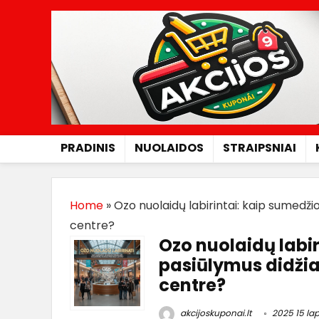
PRADINIS
NUOLAIDOS
STRAIPSNIAI
Home
»
Ozo nuolaidų labirintai: kaip sumedži
centre?
Ozo nuolaidų labir
pasiūlymus didži
centre?
akcijoskuponai.lt
2025 15 lap