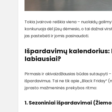
Tokia įvairovė reiškia viena – nuolaidų galim
konkuruoja dėl jūsų dėmesio, o tai dažnai virs
jas pastebėti ir jomis pasinaudoti.
Išpardavimų kalendorius: 
labiausiai?
Pirmasis ir akivaizdžiausias būdas sutaupyti –
išpardavimus. Tai ne tik apie „Black Friday“ (
įprasto mažmeninės prekybos ritmo:
1. Sezoniniai išpardavimai (Žiemo