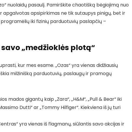
„Ozo“ nuolaidų pasaulį. Pamirškite chaotišką bėgiojimą nuo
 apgalvotas apsipirkimas ne tik sutaupys pinigų, bet ir
rogramėlių iki fizinių parduotuvių paslapčių –
 savo „medžioklės plotą“
uprasti, kur mes esame. „Ozas“ yra vienas didžiausių
iškia milžinišką parduotuvių, paslaugų ir pramogų
ios mados gigantų kaip „Zara“, „H&M“, „Pull & Bear“ iki
assimo Dutti“ ar „Tommy Hilfiger“. Kiekviena iš jų turi
ntras“ yra vienas iš flagmanų, siūlantis savo akcijas ir