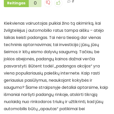
0
0
Reitingas
Kiekvienas vairuotojas puikiai žino tą akimirką, kai
žvilgtelėjus į automobilio ratus tampa aišku – atėjo
laikas keisti padangas. Tai nėra tiesiog dar vienas
techninis aptarnavimas; tai investicija į jūsų, jūsų
šeimos ir kitų eismo dalyvių saugumą. Tačiau, be
jokios abejonės, padangų kainos dažnai verčia
pasvarstyti. Būtent todėl „padangos akcijos“ yra
viena populiariausių paieškų internete. Kaip rasti
geriausius pasiūlymus, neaukojant kokybės ir
saugumo? Šiame straipsnyje detaliai aptarsime, kaip
išmaniai naršyti padangų rinkoje, atskirti tikrąją
nuolaidą nuo rinkodaros triukų ir užtikrinti, kad jūsų
automobilis būtų „apautas“ patikimai bei