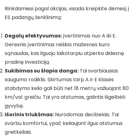
Rinkdamiesi pagal akcijas, visada kreipkite dėmesį į
ES padangų ženklinimą:
Degalų efektyvumas:
Įvertinimas nuo A iki E.
Geresnis įvertinimas reiškia mažesnes kuro
sąnaudas, kas ilguoju laikotarpiu atperka didesnę
pradinę investiciją.
Sukibimas su šlapia danga:
Tai svarbiausias
saugumo rodiklis. Skirtumas tarp A ir E klasės
stabdymo kelio gali būti net 18 metrų važiuojant 80
km/val. greičiu. Tai yra atstumas, galintis išgelbėti
gyvybę.
Išorinis triukšmas:
Nurodomas decibelais. Tai
svarbu komfortui, ypač keliaujant ilgus atstumus
greitkeliais.