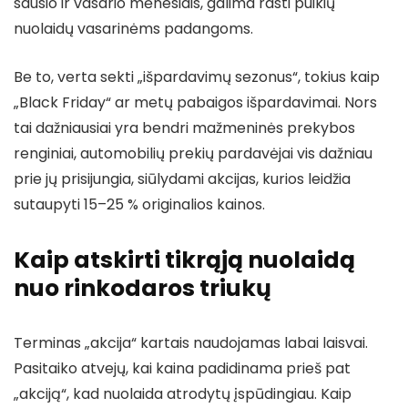
sausio ir vasario mėnesiais, galima rasti puikių
nuolaidų vasarinėms padangoms.
Be to, verta sekti „išpardavimų sezonus“, tokius kaip
„Black Friday“ ar metų pabaigos išpardavimai. Nors
tai dažniausiai yra bendri mažmeninės prekybos
renginiai, automobilių prekių pardavėjai vis dažniau
prie jų prisijungia, siūlydami akcijas, kurios leidžia
sutaupyti 15–25 % originalios kainos.
Kaip atskirti tikrąją nuolaidą
nuo rinkodaros triukų
Terminas „akcija“ kartais naudojamas labai laisvai.
Pasitaiko atvejų, kai kaina padidinama prieš pat
„akciją“, kad nuolaida atrodytų įspūdingiau. Kaip