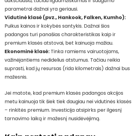
aukščiausia, tačiau ilgaamžiškumas ir saugumo
parametrai dažnai yra geriausi.
Vidutinė klasė (pvz., Hankook, Falken, Kumho):
Puikus kainos ir kokybės santykis. Dažnai šios
padangos turi panašias charakteristikas kaip ir
premium klasės atstovai, bet kainuoja mažiau.
Ekonominė klasė:
Tinka ramiems vairuotojams,
važinėjantiems nedidelius atstumus. Tačiau reikia
suprasti, kad jų resursas (rida kilometrais) dažnai bus
mažesnis.
Jei matote, kad premium klasės padangos akcijos
metu kainuoja tik šiek tiek daugiau nei vidutinės klasės
– rinkitės premium. Investicija atsipirks per ilgesnį
tarnavimo laiką ir mažesnį nusidėvėjimą.