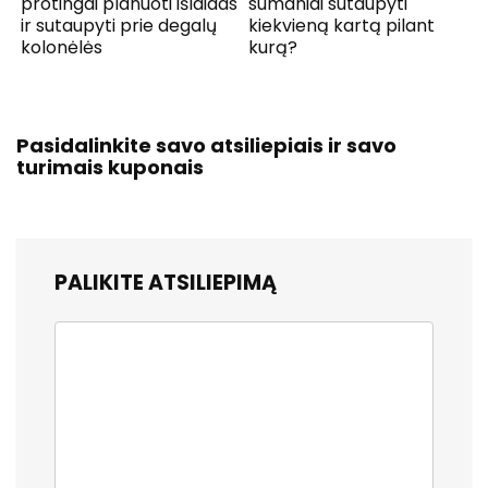
protingai planuoti išlaidas
sumaniai sutaupyti
ir sutaupyti prie degalų
kiekvieną kartą pilant
kolonėlės
kurą?
Pasidalinkite savo atsiliepiais ir savo
turimais kuponais
PALIKITE ATSILIEPIMĄ