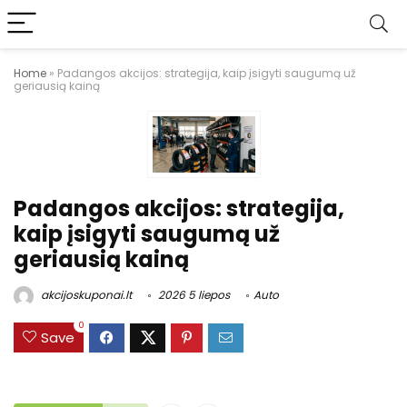
Home
»
Padangos akcijos: strategija, kaip įsigyti saugumą už
geriausią kainą
Padangos akcijos: strategija,
kaip įsigyti saugumą už
geriausią kainą
akcijoskuponai.lt
2026 5 liepos
Auto
0
Save