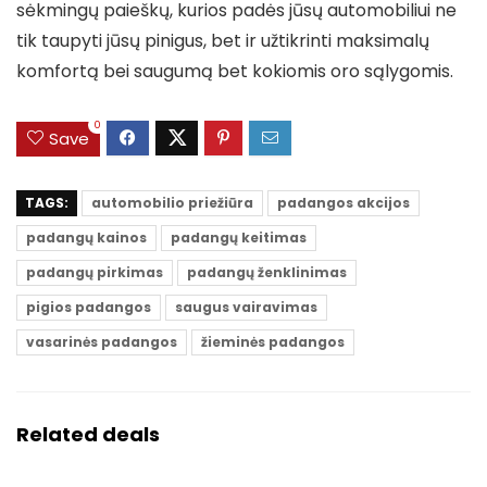
sėkmingų paieškų, kurios padės jūsų automobiliui ne
tik taupyti jūsų pinigus, bet ir užtikrinti maksimalų
komfortą bei saugumą bet kokiomis oro sąlygomis.
0
Save
TAGS:
automobilio priežiūra
padangos akcijos
padangų kainos
padangų keitimas
padangų pirkimas
padangų ženklinimas
pigios padangos
saugus vairavimas
vasarinės padangos
žieminės padangos
Related deals