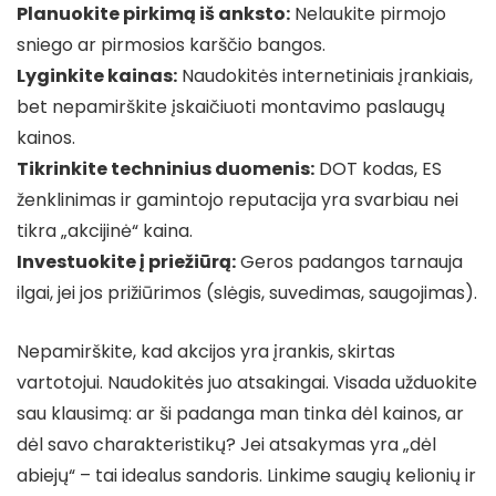
Planuokite pirkimą iš anksto:
Nelaukite pirmojo
sniego ar pirmosios karščio bangos.
Lyginkite kainas:
Naudokitės internetiniais įrankiais,
bet nepamirškite įskaičiuoti montavimo paslaugų
kainos.
Tikrinkite techninius duomenis:
DOT kodas, ES
ženklinimas ir gamintojo reputacija yra svarbiau nei
tikra „akcijinė“ kaina.
Investuokite į priežiūrą:
Geros padangos tarnauja
ilgai, jei jos prižiūrimos (slėgis, suvedimas, saugojimas).
Nepamirškite, kad akcijos yra įrankis, skirtas
vartotojui. Naudokitės juo atsakingai. Visada užduokite
sau klausimą: ar ši padanga man tinka dėl kainos, ar
dėl savo charakteristikų? Jei atsakymas yra „dėl
abiejų“ – tai idealus sandoris. Linkime saugių kelionių ir