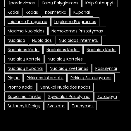
Išpardavimas
Kainų Palyginimas
Kaip Sutaupyti
Kodai
Kodas
Kosmetika
Kuponai
Lojalumo Programa
Lojalumo Programos
Maxima Nuolaidos
Nemokamas Pristatymas
Nuolaida
Nuolaidos
Nuolaidos Internetu
Nuolaidos Kodai
Nuolaidos Kodas
Nuolaidų Kodai
Nuolaidų Kortelė
Nuolaidų Kortelės
Nuolaidų Kuponai
Nuolaidų Svetainės
Pasiūlymai
Pigiau
Pirkimas Internetu
Pirkinių Sutaupymas
Promo Kodai
Senukai Nuolaidos Kodas
Socialiniai Tinklai
Specialūs Pasiūlymai
Sutaupyti
Sutaupyti Pinigų
Sveikata
Taupymas