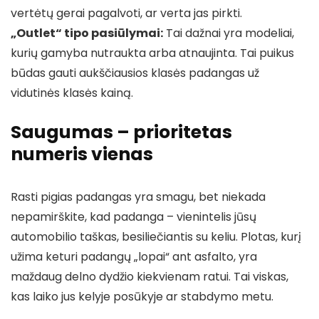
vertėtų gerai pagalvoti, ar verta jas pirkti.
„Outlet“ tipo pasiūlymai:
Tai dažnai yra modeliai,
kurių gamyba nutraukta arba atnaujinta. Tai puikus
būdas gauti aukščiausios klasės padangas už
vidutinės klasės kainą.
Saugumas – prioritetas
numeris vienas
Rasti pigias padangas yra smagu, bet niekada
nepamirškite, kad padanga – vienintelis jūsų
automobilio taškas, besiliečiantis su keliu. Plotas, kurį
užima keturi padangų „lopai“ ant asfalto, yra
maždaug delno dydžio kiekvienam ratui. Tai viskas,
kas laiko jus kelyje posūkyje ar stabdymo metu.