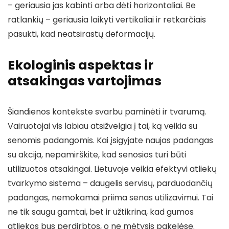
– geriausia jas kabinti arba dėti horizontaliai. Be
ratlankių – geriausia laikyti vertikaliai ir retkarčiais
pasukti, kad neatsirastų deformacijų.
Ekologinis aspektas ir
atsakingas vartojimas
Šiandienos kontekste svarbu paminėti ir tvarumą.
Vairuotojai vis labiau atsižvelgia į tai, ką veikia su
senomis padangomis. Kai įsigyjate naujas padangas
su akcija, nepamirškite, kad senosios turi būti
utilizuotos atsakingai. Lietuvoje veikia efektyvi atliekų
tvarkymo sistema – daugelis servisų, parduodančių
padangas, nemokamai priima senas utilizavimui. Tai
ne tik saugu gamtai, bet ir užtikrina, kad gumos
atliekos bus perdirbtos, o ne mėtysis pakelėse.