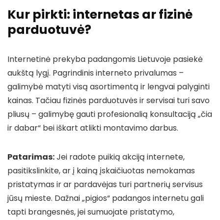
Kur pirkti: internetas ar fizinė
parduotuvė?
Internetinė prekyba padangomis Lietuvoje pasiekė
aukštą lygį. Pagrindinis interneto privalumas –
galimybė matyti visą asortimentą ir lengvai palyginti
kainas. Tačiau fizinės parduotuvės ir servisai turi savo
pliusų – galimybę gauti profesionalią konsultaciją „čia
ir dabar“ bei iškart atlikti montavimo darbus.
Patarimas:
Jei radote puikią akciją internete,
pasitikslinkite, ar į kainą įskaičiuotas nemokamas
pristatymas ir ar pardavėjas turi partnerių servisus
jūsų mieste. Dažnai „pigios“ padangos internetu gali
tapti brangesnės, jei sumuojate pristatymo,