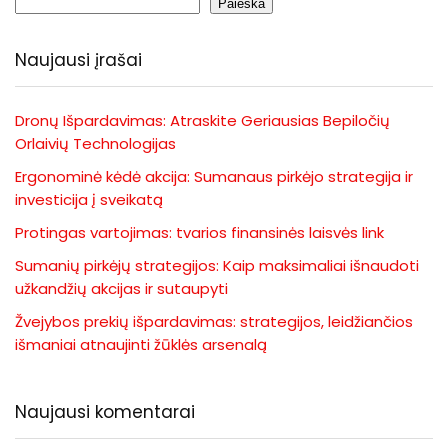
Paieška
Naujausi įrašai
Dronų Išpardavimas: Atraskite Geriausias Bepiločių
Orlaivių Technologijas
Ergonominė kėdė akcija: Sumanaus pirkėjo strategija ir
investicija į sveikatą
Protingas vartojimas: tvarios finansinės laisvės link
Sumanių pirkėjų strategijos: Kaip maksimaliai išnaudoti
užkandžių akcijas ir sutaupyti
Žvejybos prekių išpardavimas: strategijos, leidžiančios
išmaniai atnaujinti žūklės arsenalą
Naujausi komentarai