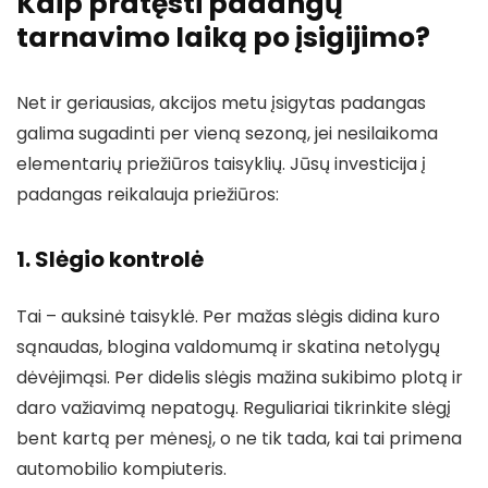
Kaip pratęsti padangų
tarnavimo laiką po įsigijimo?
Net ir geriausias, akcijos metu įsigytas padangas
galima sugadinti per vieną sezoną, jei nesilaikoma
elementarių priežiūros taisyklių. Jūsų investicija į
padangas reikalauja priežiūros:
1. Slėgio kontrolė
Tai – auksinė taisyklė. Per mažas slėgis didina kuro
sąnaudas, blogina valdomumą ir skatina netolygų
dėvėjimąsi. Per didelis slėgis mažina sukibimo plotą ir
daro važiavimą nepatogų. Reguliariai tikrinkite slėgį
bent kartą per mėnesį, o ne tik tada, kai tai primena
automobilio kompiuteris.