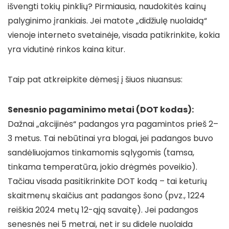
išvengti tokių pinklių? Pirmiausia, naudokitės kainų
palyginimo įrankiais. Jei matote „didžiulę nuolaidą“
vienoje interneto svetainėje, visada patikrinkite, kokia
yra vidutinė rinkos kaina kitur.
Taip pat atkreipkite dėmesį į šiuos niuansus:
Senesnio pagaminimo metai (DOT kodas):
Dažnai „akcijinės“ padangos yra pagamintos prieš 2–
3 metus. Tai nebūtinai yra blogai, jei padangos buvo
sandėliuojamos tinkamomis sąlygomis (tamsa,
tinkama temperatūra, jokio drėgmės poveikio).
Tačiau visada pasitikrinkite DOT kodą – tai keturių
skaitmenų skaičius ant padangos šono (pvz., 1224
reiškia 2024 metų 12-ąją savaitę). Jei padangos
senesnės nei 5 metrai, net ir su didele nuolaida