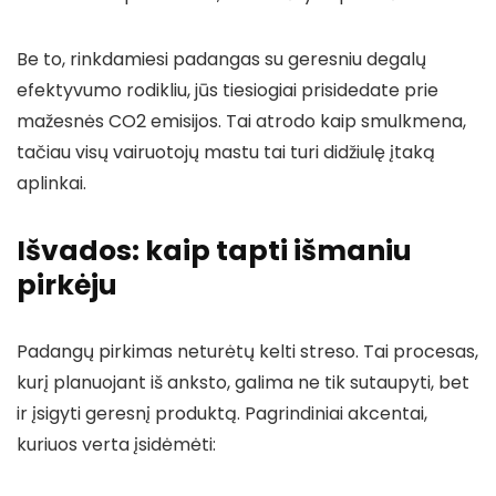
Be to, rinkdamiesi padangas su geresniu degalų
efektyvumo rodikliu, jūs tiesiogiai prisidedate prie
mažesnės CO2 emisijos. Tai atrodo kaip smulkmena,
tačiau visų vairuotojų mastu tai turi didžiulę įtaką
aplinkai.
Išvados: kaip tapti išmaniu
pirkėju
Padangų pirkimas neturėtų kelti streso. Tai procesas,
kurį planuojant iš anksto, galima ne tik sutaupyti, bet
ir įsigyti geresnį produktą. Pagrindiniai akcentai,
kuriuos verta įsidėmėti: