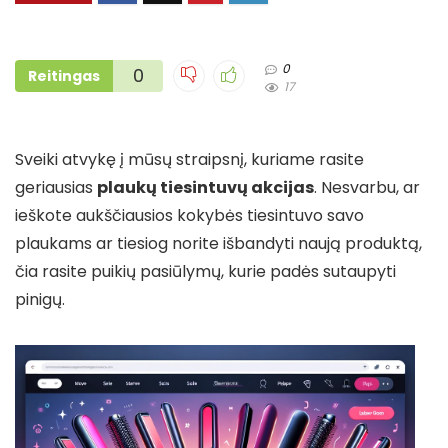
0
0
Reitingas
17
Sveiki atvykę į mūsų straipsnį, kuriame rasite
geriausias
plaukų tiesintuvų akcijas
. Nesvarbu, ar
ieškote aukščiausios kokybės tiesintuvo savo
plaukams ar tiesiog norite išbandyti naują produktą,
čia rasite puikių pasiūlymų, kurie padės sutaupyti
pinigų.