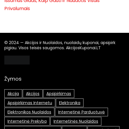
Išsamus Gidas, Kaip Gauti ir Naudotis Visais
Privalumais
© 2024 — Akcijos ir Nuolaidos, nuolaidų kuponai, apsipirk
pigiau. Visos teisės saugomos. AkcijosKuponai.LT
Žymos
Akcija
Akcijos
Apsipirkimas
Apsipirkimas Internetu
Elektronika
Elektronikos Nuolaidos
Internetinė Parduotuvė
Internetinė Prekyba
Internetinės Nuolaidos