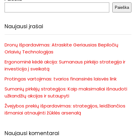
Paieška
Naujausi įrašai
Dronų Išpardavimas: Atraskite Geriausias Bepiločių
Orlaivių Technologijas
Ergonominė kėdė akcija: Sumanaus pirkėjo strategija ir
investicija į sveikatą
Protingas vartojimas: tvarios finansinės laisvės link
Sumanių pirkėjų strategijos: Kaip maksimaliai išnaudoti
užkandžių akcijas ir sutaupyti
Žvejybos prekių išpardavimas: strategijos, leidžiančios
išmaniai atnaujinti žūklės arsenalą
Naujausi komentarai