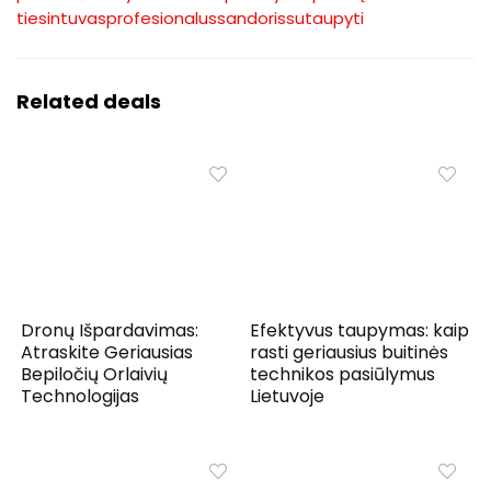
tiesintuvas
profesionalus
sandoris
sutaupyti
Related deals
Dronų Išpardavimas:
Efektyvus taupymas: kaip
Atraskite Geriausias
rasti geriausius buitinės
Bepiločių Orlaivių
technikos pasiūlymus
Technologijas
Lietuvoje