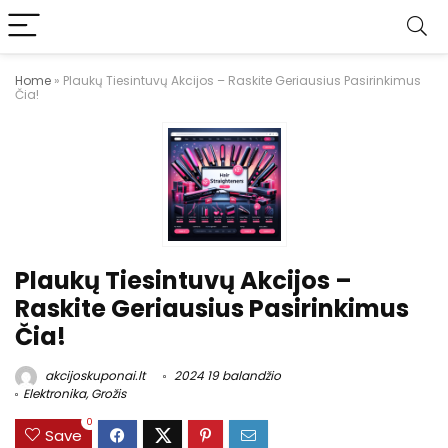
Home
»
Plaukų Tiesintuvų Akcijos – Raskite Geriausius Pasirinkimus
Čia!
Plaukų Tiesintuvų Akcijos –
Raskite Geriausius Pasirinkimus
Čia!
akcijoskuponai.lt
2024 19 balandžio
Elektronika
,
Grožis
0
Save