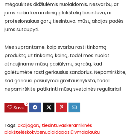
mėgaukitės didžiulėmis nuolaidomis. Nesvarbu, ar
jums reikia keramikinių plokštelių tiesintuvo, ar
profesionalaus garų tiesintuvo, mūsų akcijos padės
jums sutaupyti.
Mes suprantame, kaip svarbu rasti tinkamą
produktą už tinkamą kainą, todėl mes nuolat
atnaujiname mūsų pasiūlymų sąrašą, kad
galėtumėte rasti geriausius sandorius. Nepamirškite,
kad geriausi pasiūlymai greitai išnyksta, todėl
nepamirškite patikrinti mūsų svetainės reguliariai!
0
Save
Tags:
akcija
garų tiesintuvas
keramikinės
plokštelės
kokybė
nuolaida
pasiūlymai
plaukų