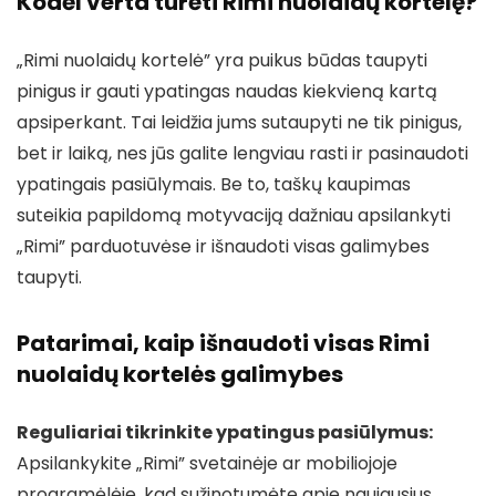
Kodėl verta turėti Rimi nuolaidų kortelę?
„Rimi nuolaidų kortelė” yra puikus būdas taupyti
pinigus ir gauti ypatingas naudas kiekvieną kartą
apsiperkant. Tai leidžia jums sutaupyti ne tik pinigus,
bet ir laiką, nes jūs galite lengviau rasti ir pasinaudoti
ypatingais pasiūlymais. Be to, taškų kaupimas
suteikia papildomą motyvaciją dažniau apsilankyti
„Rimi” parduotuvėse ir išnaudoti visas galimybes
taupyti.
Patarimai, kaip išnaudoti visas Rimi
nuolaidų kortelės galimybes
Reguliariai tikrinkite ypatingus pasiūlymus:
Apsilankykite „Rimi” svetainėje ar mobiliojoje
programėlėje, kad sužinotumėte apie naujausius