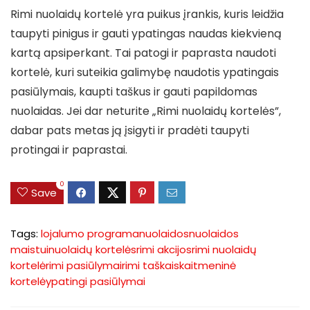
Rimi nuolaidų kortelė yra puikus įrankis, kuris leidžia
taupyti pinigus ir gauti ypatingas naudas kiekvieną
kartą apsiperkant. Tai patogi ir paprasta naudoti
kortelė, kuri suteikia galimybę naudotis ypatingais
pasiūlymais, kaupti taškus ir gauti papildomas
nuolaidas. Jei dar neturite „Rimi nuolaidų kortelės”,
dabar pats metas ją įsigyti ir pradėti taupyti
protingai ir paprastai.
0
Save
Tags:
lojalumo programa
nuolaidos
nuolaidos
maistui
nuolaidų kortelės
rimi akcijos
rimi nuolaidų
kortelė
rimi pasiūlymai
rimi taškai
skaitmeninė
kortelė
ypatingi pasiūlymai