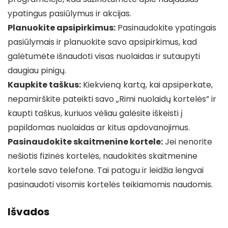
ypatingus pasiūlymus ir akcijas.
Planuokite apsipirkimus:
Pasinaudokite ypatingais
pasiūlymais ir planuokite savo apsipirkimus, kad
galėtumėte išnaudoti visas nuolaidas ir sutaupyti
daugiau pinigų.
Kaupkite taškus:
Kiekvieną kartą, kai apsiperkate,
nepamirškite pateikti savo „Rimi nuolaidų kortelės” ir
kaupti taškus, kuriuos vėliau galėsite iškeisti į
papildomas nuolaidas ar kitus apdovanojimus.
Pasinaudokite skaitmenine kortele:
Jei nenorite
nešiotis fizinės kortelės, naudokitės skaitmenine
kortele savo telefone. Tai patogu ir leidžia lengvai
pasinaudoti visomis kortelės teikiamomis naudomis.
Išvados