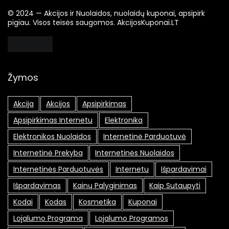
© 2024 — Akcijos ir Nuolaidos, nuolaidų kuponai, apsipirk
pigiau. Visos teisės saugomos. AkcijosKuponai.LT
Žymos
Akcija
Akcijos
Apsipirkimas
Apsipirkimas Internetu
Elektronika
Elektronikos Nuolaidos
Internetinė Parduotuvė
Internetinė Prekyba
Internetinės Nuolaidos
Internetinės Parduotuvės
Internetu
Išpardavimai
Išpardavimas
Kainų Palyginimas
Kaip Sutaupyti
Kodai
Kodas
Kosmetika
Kuponai
Lojalumo Programa
Lojalumo Programos