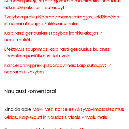
Sumanių pirkėjų strategijos: Kaip maksimaliai išnaudoti
užkandžių akcijas ir sutaupyti
Žvejybos prekių išpardavimas: strategijos, leidžiančios
išmaniai atnaujinti žūklės arsenalą
Kaip rasti geriausias statybos įrankių akcijas ir
nepermokėti
Efektyvus taupymas: kaip rasti geriausius buitinės
technikos pasiūlymus Lietuvoje
Kanceliarinių prekių išpardavimas: kaip sutaupyti ir
neprarasti kokybės
Naujausi komentarai
Zinaida
apie
Moki-veži Kortelės Aktyvavimas: Išsamus
Gidas, Kaip Gauti ir Naudotis Visais Privalumais