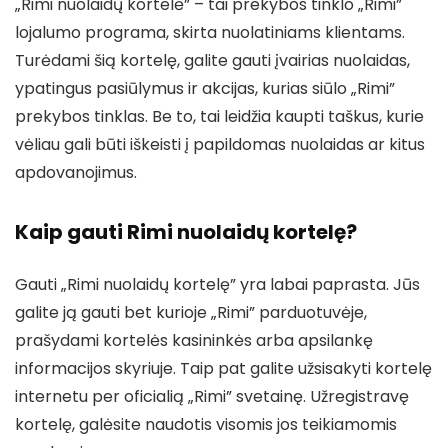
„Rimi nuolaidų kortelė” – tai prekybos tinklo „Rimi”
lojalumo programa, skirta nuolatiniams klientams.
Turėdami šią kortelę, galite gauti įvairias nuolaidas,
ypatingus pasiūlymus ir akcijas, kurias siūlo „Rimi”
prekybos tinklas. Be to, tai leidžia kaupti taškus, kurie
vėliau gali būti iškeisti į papildomas nuolaidas ar kitus
apdovanojimus.
Kaip gauti Rimi nuolaidų kortelę?
Gauti „Rimi nuolaidų kortelę” yra labai paprasta. Jūs
galite ją gauti bet kurioje „Rimi” parduotuvėje,
prašydami kortelės kasininkės arba apsilankę
informacijos skyriuje. Taip pat galite užsisakyti kortelę
internetu per oficialią „Rimi” svetainę. Užregistravę
kortelę, galėsite naudotis visomis jos teikiamomis