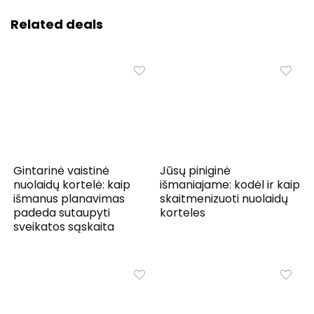
Related deals
Gintarinė vaistinė
Jūsų piniginė
nuolaidų kortelė: kaip
išmaniajame: kodėl ir kaip
išmanus planavimas
skaitmenizuoti nuolaidų
padeda sutaupyti
korteles
sveikatos sąskaita