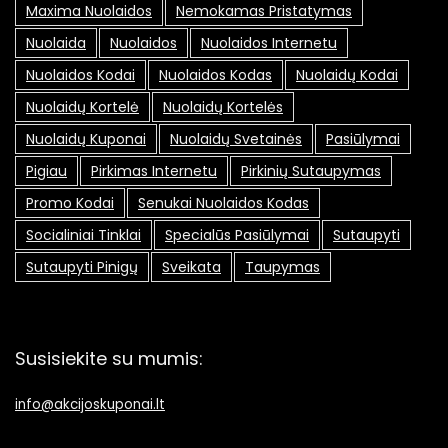
Maxima Nuolaidos
Nemokamas Pristatymas
Nuolaida
Nuolaidos
Nuolaidos Internetu
Nuolaidos Kodai
Nuolaidos Kodas
Nuolaidų Kodai
Nuolaidų Kortelė
Nuolaidų Kortelės
Nuolaidų Kuponai
Nuolaidų Svetainės
Pasiūlymai
Pigiau
Pirkimas Internetu
Pirkinių Sutaupymas
Promo Kodai
Senukai Nuolaidos Kodas
Socialiniai Tinklai
Specialūs Pasiūlymai
Sutaupyti
Sutaupyti Pinigų
Sveikata
Taupymas
Susisiekite su mumis:
info@akcijoskuponai.lt