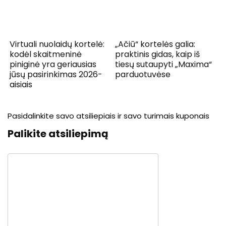
Virtuali nuolaidų kortelė:
„Ačiū“ kortelės galia:
kodėl skaitmeninė
praktinis gidas, kaip iš
piniginė yra geriausias
tiesų sutaupyti „Maxima“
jūsų pasirinkimas 2026-
parduotuvėse
aisiais
Pasidalinkite savo atsiliepiais ir savo turimais kuponais
Palikite atsiliepimą