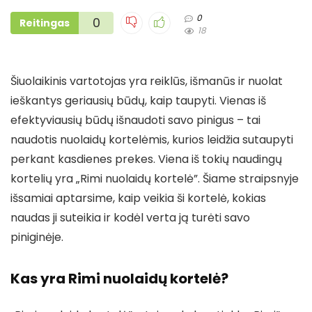
0
0
Reitingas
18
Šiuolaikinis vartotojas yra reiklūs, išmanūs ir nuolat
ieškantys geriausių būdų, kaip taupyti. Vienas iš
efektyviausių būdų išnaudoti savo pinigus – tai
naudotis nuolaidų kortelėmis, kurios leidžia sutaupyti
perkant kasdienes prekes. Viena iš tokių naudingų
kortelių yra „Rimi nuolaidų kortelė”. Šiame straipsnyje
išsamiai aptarsime, kaip veikia ši kortelė, kokias
naudas ji suteikia ir kodėl verta ją turėti savo
piniginėje.
Kas yra Rimi nuolaidų kortelė?