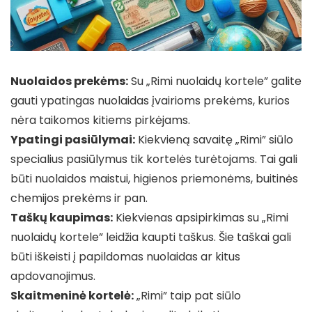
Nuolaidos prekėms:
Su „Rimi nuolaidų kortele” galite
gauti ypatingas nuolaidas įvairioms prekėms, kurios
nėra taikomos kitiems pirkėjams.
Ypatingi pasiūlymai:
Kiekvieną savaitę „Rimi” siūlo
specialius pasiūlymus tik kortelės turėtojams. Tai gali
būti nuolaidos maistui, higienos priemonėms, buitinės
chemijos prekėms ir pan.
Taškų kaupimas:
Kiekvienas apsipirkimas su „Rimi
nuolaidų kortele” leidžia kaupti taškus. Šie taškai gali
būti iškeisti į papildomas nuolaidas ar kitus
apdovanojimus.
Skaitmeninė kortelė:
„Rimi” taip pat siūlo