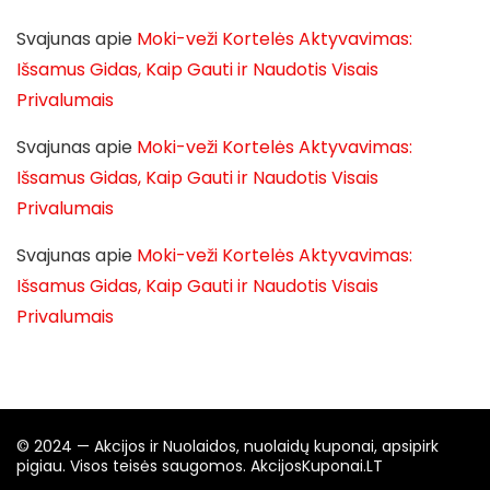
Svajunas
apie
Moki-veži Kortelės Aktyvavimas:
Išsamus Gidas, Kaip Gauti ir Naudotis Visais
Privalumais
Svajunas
apie
Moki-veži Kortelės Aktyvavimas:
Išsamus Gidas, Kaip Gauti ir Naudotis Visais
Privalumais
Svajunas
apie
Moki-veži Kortelės Aktyvavimas:
Išsamus Gidas, Kaip Gauti ir Naudotis Visais
Privalumais
© 2024 — Akcijos ir Nuolaidos, nuolaidų kuponai, apsipirk
pigiau. Visos teisės saugomos. AkcijosKuponai.LT