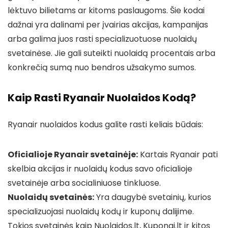
lėktuvo bilietams ar kitoms paslaugoms. Šie kodai
dažnai yra dalinami per įvairias akcijas, kampanijas
arba galima juos rasti specializuotuose nuolaidų
svetainėse. Jie gali suteikti nuolaidą procentais arba
konkrečią sumą nuo bendros užsakymo sumos.
Kaip Rasti Ryanair Nuolaidos Kodą?
Ryanair nuolaidos kodus galite rasti keliais būdais:
Oficialioje Ryanair svetainėje:
Kartais Ryanair pati
skelbia akcijas ir nuolaidų kodus savo oficialioje
svetainėje arba socialiniuose tinkluose.
Nuolaidų svetainės:
Yra daugybė svetainių, kurios
specializuojasi nuolaidų kodų ir kuponų dalijime.
Tokios svetainės kaip Nuolaidos.lt, Kuponai.lt ir kitos