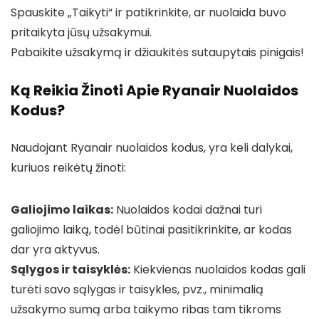
Spauskite „Taikyti“ ir patikrinkite, ar nuolaida buvo
pritaikyta jūsų užsakymui.
Pabaikite užsakymą ir džiaukitės sutaupytais pinigais!
Ką Reikia Žinoti Apie Ryanair Nuolaidos
Kodus?
Naudojant Ryanair nuolaidos kodus, yra keli dalykai,
kuriuos reikėtų žinoti:
Galiojimo laikas:
Nuolaidos kodai dažnai turi
galiojimo laiką, todėl būtinai pasitikrinkite, ar kodas
dar yra aktyvus.
Sąlygos ir taisyklės:
Kiekvienas nuolaidos kodas gali
turėti savo sąlygas ir taisykles, pvz., minimalią
užsakymo sumą arba taikymo ribas tam tikroms