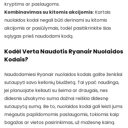
kryptims ar paslaugoms.
Kombinavimas su kitomis akcijomis:
Kartais
nuolaidos kodai negali būti derinami su kitomis
akcijomis ar pasiūlymais, todėl pasitikrinkite šias
sąlygas prieš naudodami kodą.
Kodėl Verta Naudotis Ryanair Nuolaidos
Kodais?
Naudodamiesi Ryanair nuolaidos kodais galite ženkliai
sutaupyti savo kelionių biudžetą. Tai ypač naudinga,
jei planuojate keliauti su šeima ar draugais, nes
didesnis užsakymo suma dažnai reiškia didesnę
sutaupytą sumą. Be to, nuolaidos kodai gali leisti jums
mėgautis papildomomis paslaugomis, tokiomis kaip
bagažas ar vietos pasirinkimas, už mažesnę kainą.