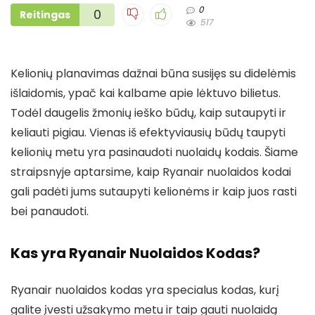
0
0
Reitingas
517
Kelionių planavimas dažnai būna susijęs su didelėmis
išlaidomis, ypač kai kalbame apie lėktuvo bilietus.
Todėl daugelis žmonių ieško būdų, kaip sutaupyti ir
keliauti pigiau. Vienas iš efektyviausių būdų taupyti
kelionių metu yra pasinaudoti nuolaidų kodais. Šiame
straipsnyje aptarsime, kaip Ryanair nuolaidos kodai
gali padėti jums sutaupyti kelionėms ir kaip juos rasti
bei panaudoti.
Kas yra Ryanair Nuolaidos Kodas?
Ryanair nuolaidos kodas yra specialus kodas, kurį
galite įvesti užsakymo metu ir taip gauti nuolaidą