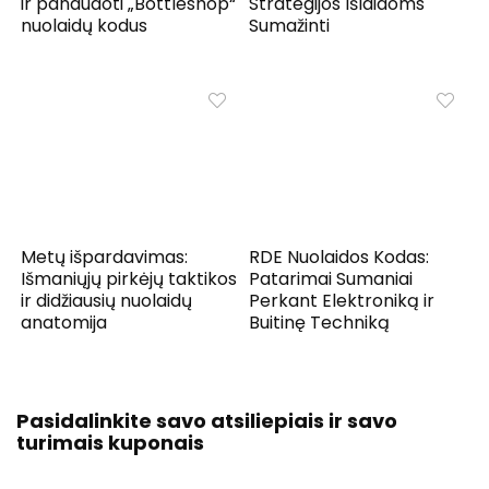
ir panaudoti „Bottleshop“
Strategijos Išlaidoms
nuolaidų kodus
Sumažinti
Metų išpardavimas:
RDE Nuolaidos Kodas:
Išmaniųjų pirkėjų taktikos
Patarimai Sumaniai
ir didžiausių nuolaidų
Perkant Elektroniką ir
anatomija
Buitinę Techniką
Pasidalinkite savo atsiliepiais ir savo
turimais kuponais