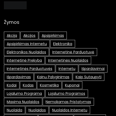
Žymos
Akcija
Akcijos
Apsipirkimas
Apsipirkimas Internetu
Elektronika
Elektronikos Nuolaidos
Internetinė Parduotuvė
Internetinė Prekyba
Internetinės Nuolaidos
Internetinės Parduotuvės
Internetu
Išpardavimai
Išpardavimas
Kainų Palyginimas
Kaip Sutaupyti
Kodai
Kodas
Kosmetika
Kuponai
Lojalumo Programa
Lojalumo Programos
Maxima Nuolaidos
Nemokamas Pristatymas
Nuolaida
Nuolaidos
Nuolaidos Internetu