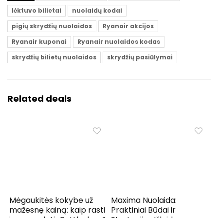
lėktuvo bilietai
nuolaidų kodai
pigių skrydžių nuolaidos
Ryanair akcijos
Ryanair kuponai
Ryanair nuolaidos kodas
skrydžių bilietų nuolaidos
skrydžių pasiūlymai
Related deals
Mėgaukitės kokybe už
Maxima Nuolaida:
mažesnę kainą: kaip rasti
Praktiniai Būdai ir