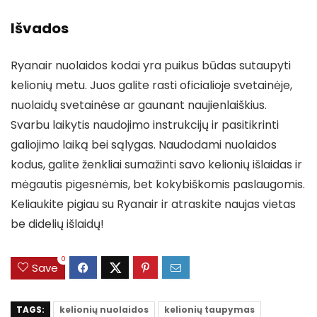
Išvados
Ryanair nuolaidos kodai yra puikus būdas sutaupyti
kelionių metu. Juos galite rasti oficialioje svetainėje,
nuolaidų svetainėse ar gaunant naujienlaiškius.
Svarbu laikytis naudojimo instrukcijų ir pasitikrinti
galiojimo laiką bei sąlygas. Naudodami nuolaidos
kodus, galite ženkliai sumažinti savo kelionių išlaidas ir
mėgautis pigesnėmis, bet kokybiškomis paslaugomis.
Keliaukite pigiau su Ryanair ir atraskite naujas vietas
be didelių išlaidų!
0
Save
TAGS:
kelionių nuolaidos
kelionių taupymas