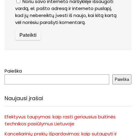
Noriu savo interneto naršyklėje išsaugoti
vardą, el. pašto adresą ir interneto puslapį,
kad jų nebereiktų įvesti iš naujo, kai kitą kartą
vėl norėsiu parašyti komentarą.
Paieška
Paieška
Naujausi įrašai
Efektyvus taupymas: kaip rasti geriausius buitinės
technikos pasiūlymus Lietuvoje
Kanceliarinių prekių išpardavimas: kaip sutaupyti ir