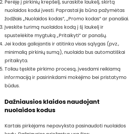
Perėję į pirkinių krepšelį, suraskite laukelį, skirtą
nuolaidos kodui įvesti. Paprastai jis būna pažymėtas
žodžiais „Nuolaidos kodas”, „Promo kodas” ar panašiai.
Įveskite turimą nuolaidos kodą į šį laukelį ir
spustelėkite mygtuką „Pritaikyti” ar panašų.
Jei kodas galiojantis ir atitinka visas sąlygas (pvz.,
minimalią pirkinių sumą), nuolaida bus automatiškai
pritaikyta.
Toliau tęskite pirkimo procesą, įvesdami reikiamą
informaciją ir pasirinkdami mokėjimo bei pristatymo
būdus.
Dažniausios klaidos naudojant
nuolaidos kodus
Kartais pirkėjams nepavyksta pasinaudoti nuolaidos