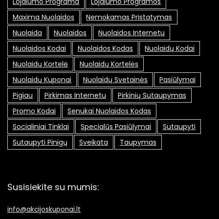
Lojalumo Programa
Lojalumo Programos
Maxima Nuolaidos
Nemokamas Pristatymas
Nuolaida
Nuolaidos
Nuolaidos Internetu
Nuolaidos Kodai
Nuolaidos Kodas
Nuolaidų Kodai
Nuolaidų Kortelė
Nuolaidų Kortelės
Nuolaidų Kuponai
Nuolaidų Svetainės
Pasiūlymai
Pigiau
Pirkimas Internetu
Pirkinių Sutaupymas
Promo Kodai
Senukai Nuolaidos Kodas
Socialiniai Tinklai
Specialūs Pasiūlymai
Sutaupyti
Sutaupyti Pinigų
Sveikata
Taupymas
Susisiekite su mumis:
info@akcijoskuponai.lt