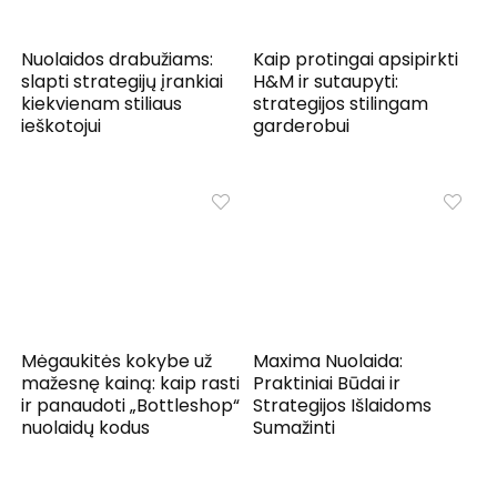
Nuolaidos drabužiams:
Kaip protingai apsipirkti
slapti strategijų įrankiai
H&M ir sutaupyti:
kiekvienam stiliaus
strategijos stilingam
ieškotojui
garderobui
Mėgaukitės kokybe už
Maxima Nuolaida:
mažesnę kainą: kaip rasti
Praktiniai Būdai ir
ir panaudoti „Bottleshop“
Strategijos Išlaidoms
nuolaidų kodus
Sumažinti