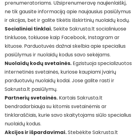
prenumeratoriams. Užsiprenumeravę naujienlaiškį,
ne tik gausite informaciją apie naujausius pasiūlymus
ir akcijas, bet ir galite tikėtis išskirtinių nuolaidų kodų.
Socialiniai tinklai.
Sekite Sakrusta.lt socialiniuose
tinkluose, tokiuose kaip Facebook, Instagram ar
kituose. Parduotuvės dažnai skelbia apie specialius
pasiūlymus ir nuolaidų kodus savo sekėjams.
Nuolaidų kodų svetainės.
Egzistuoja specializuotos
internetinės svetainės, kuriose kaupiami įvairių
parduotuvių nuolaidų kodai. Jose galite rasti ir
Sakrusta.lt pasiūlymų.
Partnerių svetainės.
Kartais Sakrusta.lt
bendradarbiauja su kitomis svetainėmis ar
tinklaraščiais, kurie savo skaitytojams siūlo specialius
nuolaidų kodus.
Akcijos ir išpardavimai.
Stebėkite Sakrusta.lt