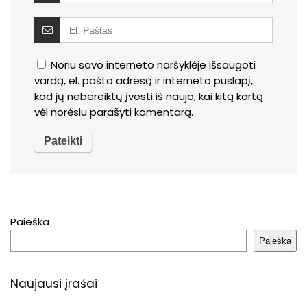
Noriu savo interneto naršyklėje išsaugoti
vardą, el. pašto adresą ir interneto puslapį,
kad jų nebereiktų įvesti iš naujo, kai kitą kartą
vėl norėsiu parašyti komentarą.
Paieška
Paieška
Naujausi įrašai