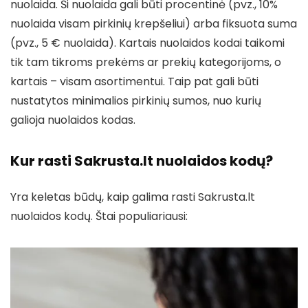
nuolaida. Ši nuolaida gali būti procentinė (pvz., 10%
nuolaida visam pirkinių krepšeliui) arba fiksuota suma
(pvz., 5 € nuolaida). Kartais nuolaidos kodai taikomi
tik tam tikroms prekėms ar prekių kategorijoms, o
kartais – visam asortimentui. Taip pat gali būti
nustatytos minimalios pirkinių sumos, nuo kurių
galioja nuolaidos kodas.
Kur rasti Sakrusta.lt nuolaidos kodų?
Yra keletas būdų, kaip galima rasti Sakrusta.lt
nuolaidos kodų. Štai populiariausi: