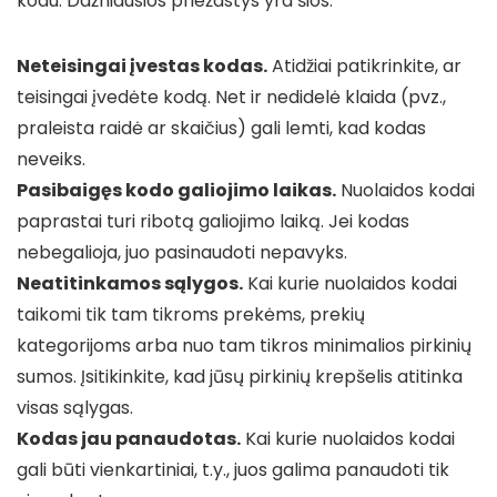
kodu. Dažniausios priežastys yra šios:
Neteisingai įvestas kodas.
Atidžiai patikrinkite, ar
teisingai įvedėte kodą. Net ir nedidelė klaida (pvz.,
praleista raidė ar skaičius) gali lemti, kad kodas
neveiks.
Pasibaigęs kodo galiojimo laikas.
Nuolaidos kodai
paprastai turi ribotą galiojimo laiką. Jei kodas
nebegalioja, juo pasinaudoti nepavyks.
Neatitinkamos sąlygos.
Kai kurie nuolaidos kodai
taikomi tik tam tikroms prekėms, prekių
kategorijoms arba nuo tam tikros minimalios pirkinių
sumos. Įsitikinkite, kad jūsų pirkinių krepšelis atitinka
visas sąlygas.
Kodas jau panaudotas.
Kai kurie nuolaidos kodai
gali būti vienkartiniai, t.y., juos galima panaudoti tik