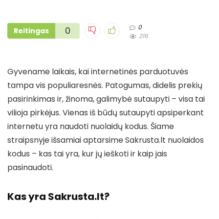
0
0
Reitingas
216
Gyvename laikais, kai internetinės parduotuvės
tampa vis populiaresnės. Patogumas, didelis prekių
pasirinkimas ir, žinoma, galimybė sutaupyti – visa tai
vilioja pirkėjus. Vienas iš būdų sutaupyti apsiperkant
internetu yra naudoti nuolaidų kodus. Šiame
straipsnyje išsamiai aptarsime Sakrusta.lt nuolaidos
kodus – kas tai yra, kur jų ieškoti ir kaip jais
pasinaudoti.
Kas yra Sakrusta.lt?