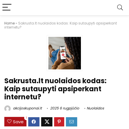
Home
»
Sakrusta.lt nuolaidos kodas: Kaip sutaupyti apsiperkant
internetu?
Sakrusta.lt nuolaidos kodas:
Kaip sutaupyti apsiperkant
internetu?
akcijoskuponai.lt
2025 6 rugpjūčio
Nuolaidos
1
Save