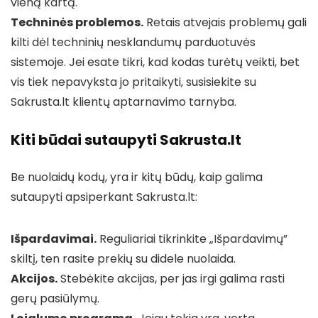
vieną kartą.
Techninės problemos.
Retais atvejais problemų gali
kilti dėl techninių nesklandumų parduotuvės
sistemoje. Jei esate tikri, kad kodas turėtų veikti, bet
vis tiek nepavyksta jo pritaikyti, susisiekite su
Sakrusta.lt klientų aptarnavimo tarnyba.
Kiti būdai sutaupyti Sakrusta.lt
Be nuolaidų kodų, yra ir kitų būdų, kaip galima
sutaupyti apsiperkant Sakrusta.lt:
Išpardavimai.
Reguliariai tikrinkite „Išpardavimų”
skiltį, ten rasite prekių su didele nuolaida.
Akcijos.
Stebėkite akcijas, per jas irgi galima rasti
gerų pasiūlymų.