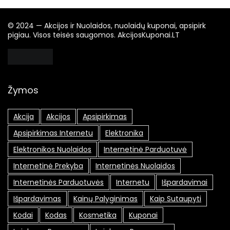
© 2024 — Akcijos ir Nuolaidos, nuolaidų kuponai, apsipirk
pigiau. Visos teisės saugomos. AkcijosKuponai.LT
Žymos
Akcija
Akcijos
Apsipirkimas
Apsipirkimas Internetu
Elektronika
Elektronikos Nuolaidos
Internetinė Parduotuvė
Internetinė Prekyba
Internetinės Nuolaidos
Internetinės Parduotuvės
Internetu
Išpardavimai
Išpardavimas
Kainų Palyginimas
Kaip Sutaupyti
Kodai
Kodas
Kosmetika
Kuponai