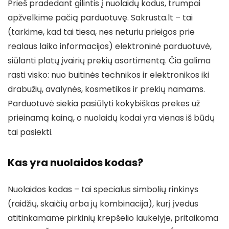
Prieš pradedant gilintis į nuolaidų kodus, trumpai
apžvelkime pačią parduotuvę. Sakrusta.lt – tai
(tarkime, kad tai tiesa, nes neturiu prieigos prie
realaus laiko informacijos) elektroninė parduotuvė,
siūlanti platų įvairių prekių asortimentą. Čia galima
rasti visko: nuo buitinės technikos ir elektronikos iki
drabužių, avalynės, kosmetikos ir prekių namams.
Parduotuvė siekia pasiūlyti kokybiškas prekes už
prieinamą kainą, o nuolaidų kodai yra vienas iš būdų
tai pasiekti.
Kas yra nuolaidos kodas?
Nuolaidos kodas – tai specialus simbolių rinkinys
(raidžių, skaičių arba jų kombinacija), kurį įvedus
atitinkamame pirkinių krepšelio laukelyje, pritaikoma