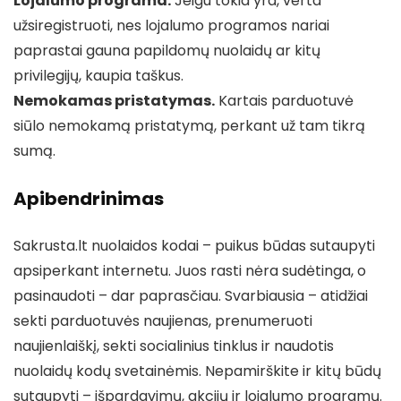
Lojalumo programa.
Jeigu tokia yra, verta
užsiregistruoti, nes lojalumo programos nariai
paprastai gauna papildomų nuolaidų ar kitų
privilegijų, kaupia taškus.
Nemokamas pristatymas.
Kartais parduotuvė
siūlo nemokamą pristatymą, perkant už tam tikrą
sumą.
Apibendrinimas
Sakrusta.lt nuolaidos kodai – puikus būdas sutaupyti
apsiperkant internetu. Juos rasti nėra sudėtinga, o
pasinaudoti – dar paprasčiau. Svarbiausia – atidžiai
sekti parduotuvės naujienas, prenumeruoti
naujienlaiškį, sekti socialinius tinklus ir naudotis
nuolaidų kodų svetainėmis. Nepamirškite ir kitų būdų
sutaupyti – išpardavimų, akcijų ir lojalumo programų.