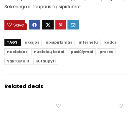
Sėkmingo ir taupaus apsipirkimo!
1
Save
TAGS:
akcijos
apsipirkimas
internetu
kodas
nuolaidos
nuolaidų kodai
pasiūlymai
prekės
Sakrusta.lt
sutaupyti
Related deals