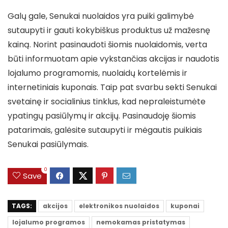
Galų gale, Senukai nuolaidos yra puiki galimybė
sutaupyti ir gauti kokybiškus produktus už mažesnę
kainą. Norint pasinaudoti šiomis nuolaidomis, verta
būti informuotam apie vykstančias akcijas ir naudotis
lojalumo programomis, nuolaidų kortelėmis ir
internetiniais kuponais. Taip pat svarbu sekti Senukai
svetainę ir socialinius tinklus, kad nepraleistumėte
ypatingų pasiūlymų ir akcijų. Pasinaudoję šiomis
patarimais, galėsite sutaupyti ir mėgautis puikiais
Senukai pasiūlymais.
0
Save
TAGS:
akcijos
elektronikos nuolaidos
kuponai
lojalumo programos
nemokamas pristatymas