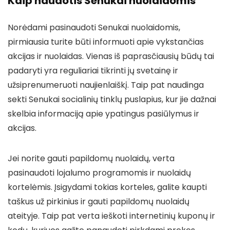
Kaip naudotis Senukai nuolaidomis
Norėdami pasinaudoti Senukai nuolaidomis,
pirmiausia turite būti informuoti apie vykstančias
akcijas ir nuolaidas. Vienas iš paprasčiausių būdų tai
padaryti yra reguliariai tikrinti jų svetainę ir
užsiprenumeruoti naujienlaiškį. Taip pat naudinga
sekti Senukai socialinių tinklų puslapius, kur jie dažnai
skelbia informaciją apie ypatingus pasiūlymus ir
akcijas.
Jei norite gauti papildomų nuolaidų, verta
pasinaudoti lojalumo programomis ir nuolaidų
kortelėmis. Įsigydami tokias korteles, galite kaupti
taškus už pirkinius ir gauti papildomų nuolaidų
ateityje. Taip pat verta ieškoti internetinių kuponų ir