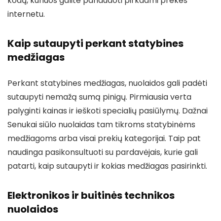
kodų, kuriuos galite panaudoti pirkdami prekes
internetu.
Kaip sutaupyti perkant statybines
medžiagas
Perkant statybines medžiagas, nuolaidos gali padėti
sutaupyti nemažą sumą pinigų. Pirmiausia verta
palyginti kainas ir ieškoti specialių pasiūlymų. Dažnai
Senukai siūlo nuolaidas tam tikroms statybinėms
medžiagoms arba visai prekių kategorijai. Taip pat
naudinga pasikonsultuoti su pardavėjais, kurie gali
patarti, kaip sutaupyti ir kokias medžiagas pasirinkti.
Elektronikos ir buitinės technikos
nuolaidos