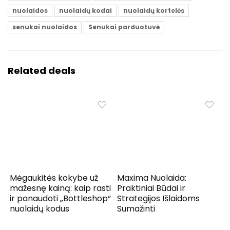
nuolaidos
nuolaidų kodai
nuolaidų kortelės
senukai nuolaidos
Senukai parduotuvė
Related deals
Mėgaukitės kokybe už
Maxima Nuolaida:
mažesnę kainą: kaip rasti
Praktiniai Būdai ir
ir panaudoti „Bottleshop“
Strategijos Išlaidoms
nuolaidų kodus
Sumažinti