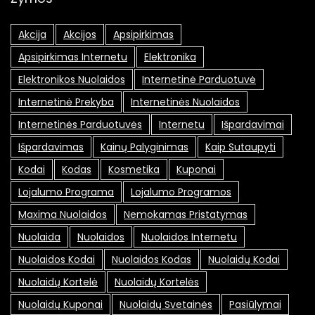
Akcija
Akcijos
Apsipirkimas
Apsipirkimas Internetu
Elektronika
Elektronikos Nuolaidos
Internetinė Parduotuvė
Internetinė Prekyba
Internetinės Nuolaidos
Internetinės Parduotuvės
Internetu
Išpardavimai
Išpardavimas
Kainų Palyginimas
Kaip Sutaupyti
Kodai
Kodas
Kosmetika
Kuponai
Lojalumo Programa
Lojalumo Programos
Maxima Nuolaidos
Nemokamas Pristatymas
Nuolaida
Nuolaidos
Nuolaidos Internetu
Nuolaidos Kodai
Nuolaidos Kodas
Nuolaidų Kodai
Nuolaidų Kortelė
Nuolaidų Kortelės
Nuolaidų Kuponai
Nuolaidų Svetainės
Pasiūlymai