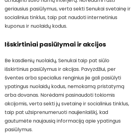
atnaujinti savo namų interjerą. Norėdami rasti
geriausius pasiūlymus, verta sekti Senukai svetainę ir
socialinius tinklus, taip pat naudoti internetinius
kuponus ir nuolaidų kodus.
Išskirtiniai pasiūlymai ir akcijos
Be kasdienių nuolaidų, Senukai taip pat siūlo
išskirtinius pasiūlymus ir akcijas. Pavyzdžiui, per
šventes arba specialius renginius jie gali pasiūlyti
ypatingus nuolaidų kodus, nemokamą pristatymą
arba dovanas. Norėdami pasinaudoti tokiomis
akcijomis, verta sekti jų svetainę ir socialinius tinklus,
taip pat užsiprenumeruoti naujienlaiškį, kad
gautumėte naujausią informaciją apie ypatingus
pasiūlymus.