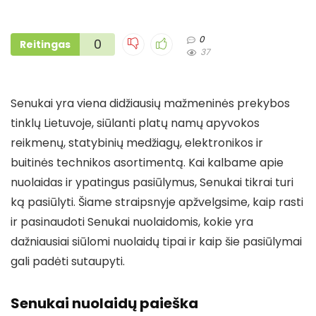
0
0
Reitingas
37
Senukai yra viena didžiausių mažmeninės prekybos
tinklų Lietuvoje, siūlanti platų namų apyvokos
reikmenų, statybinių medžiagų, elektronikos ir
buitinės technikos asortimentą. Kai kalbame apie
nuolaidas ir ypatingus pasiūlymus, Senukai tikrai turi
ką pasiūlyti. Šiame straipsnyje apžvelgsime, kaip rasti
ir pasinaudoti Senukai nuolaidomis, kokie yra
dažniausiai siūlomi nuolaidų tipai ir kaip šie pasiūlymai
gali padėti sutaupyti.
Senukai nuolaidų paieška