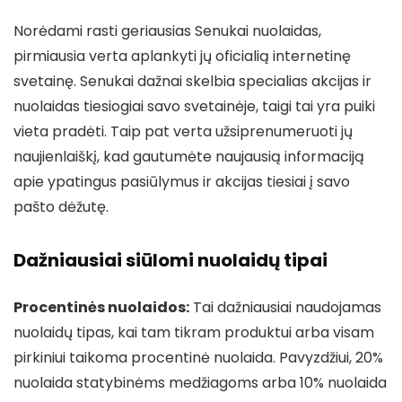
Norėdami rasti geriausias Senukai nuolaidas,
pirmiausia verta aplankyti jų oficialią internetinę
svetainę. Senukai dažnai skelbia specialias akcijas ir
nuolaidas tiesiogiai savo svetainėje, taigi tai yra puiki
vieta pradėti. Taip pat verta užsiprenumeruoti jų
naujienlaiškį, kad gautumėte naujausią informaciją
apie ypatingus pasiūlymus ir akcijas tiesiai į savo
pašto dėžutę.
Dažniausiai siūlomi nuolaidų tipai
Procentinės nuolaidos:
Tai dažniausiai naudojamas
nuolaidų tipas, kai tam tikram produktui arba visam
pirkiniui taikoma procentinė nuolaida. Pavyzdžiui, 20%
nuolaida statybinėms medžiagoms arba 10% nuolaida