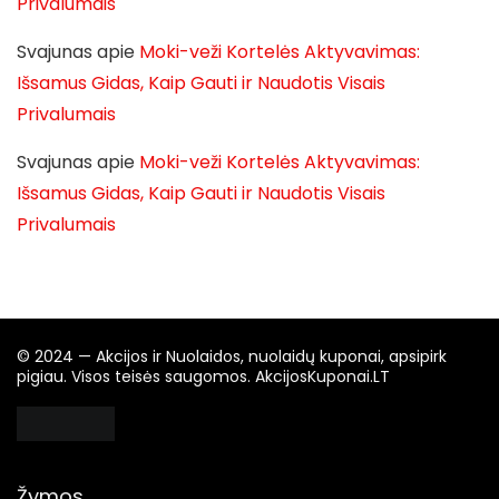
Privalumais
Svajunas
apie
Moki-veži Kortelės Aktyvavimas:
Išsamus Gidas, Kaip Gauti ir Naudotis Visais
Privalumais
Svajunas
apie
Moki-veži Kortelės Aktyvavimas:
Išsamus Gidas, Kaip Gauti ir Naudotis Visais
Privalumais
© 2024 — Akcijos ir Nuolaidos, nuolaidų kuponai, apsipirk
pigiau. Visos teisės saugomos. AkcijosKuponai.LT
Žymos