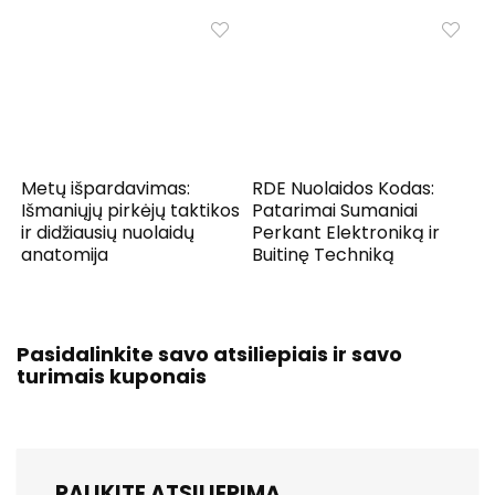
Metų išpardavimas:
RDE Nuolaidos Kodas:
Išmaniųjų pirkėjų taktikos
Patarimai Sumaniai
ir didžiausių nuolaidų
Perkant Elektroniką ir
anatomija
Buitinę Techniką
Pasidalinkite savo atsiliepiais ir savo
turimais kuponais
PALIKITE ATSILIEPIMĄ