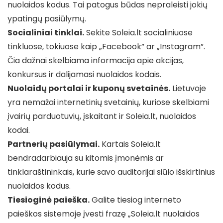
nuolaidos kodus. Tai patogus būdas nepraleisti jokių
ypatingų pasiūlymų.
Socialiniai tinklai.
Sekite Soleia.lt socialiniuose
tinkluose, tokiuose kaip „Facebook” ar „Instagram”.
Čia dažnai skelbiama informacija apie akcijas,
konkursus ir dalijamasi nuolaidos kodais.
Nuolaidų portalai ir kuponų svetainės.
Lietuvoje
yra nemažai internetinių svetainių, kuriose skelbiami
įvairių parduotuvių, įskaitant ir Soleia.lt, nuolaidos
kodai.
Partnerių pasiūlymai.
Kartais Soleia.lt
bendradarbiauja su kitomis įmonėmis ar
tinklaraštininkais, kurie savo auditorijai siūlo išskirtinius
nuolaidos kodus.
Tiesioginė paieška.
Galite tiesiog interneto
paieškos sistemoje įvesti frazę „Soleia.lt nuolaidos