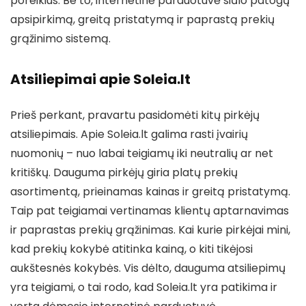
poreikius. Be to, internetinė parduotuvė siūlo patogų
apsipirkimą, greitą pristatymą ir paprastą prekių
grąžinimo sistemą.
Atsiliepimai apie Soleia.lt
Prieš perkant, pravartu pasidomėti kitų pirkėjų
atsiliepimais. Apie Soleia.lt galima rasti įvairių
nuomonių – nuo labai teigiamų iki neutralių ar net
kritiškų. Dauguma pirkėjų giria platų prekių
asortimentą, prieinamas kainas ir greitą pristatymą.
Taip pat teigiamai vertinamas klientų aptarnavimas
ir paprastas prekių grąžinimas. Kai kurie pirkėjai mini,
kad prekių kokybė atitinka kainą, o kiti tikėjosi
aukštesnės kokybės. Vis dėlto, dauguma atsiliepimų
yra teigiami, o tai rodo, kad Soleia.lt yra patikima ir