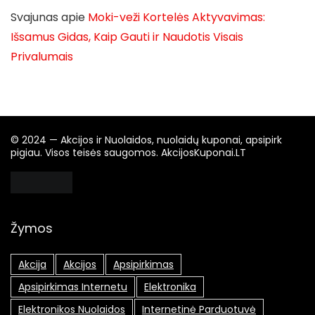
Svajunas
apie
Moki-veži Kortelės Aktyvavimas:
Išsamus Gidas, Kaip Gauti ir Naudotis Visais
Privalumais
© 2024 — Akcijos ir Nuolaidos, nuolaidų kuponai, apsipirk
pigiau. Visos teisės saugomos. AkcijosKuponai.LT
Žymos
Akcija
Akcijos
Apsipirkimas
Apsipirkimas Internetu
Elektronika
Elektronikos Nuolaidos
Internetinė Parduotuvė