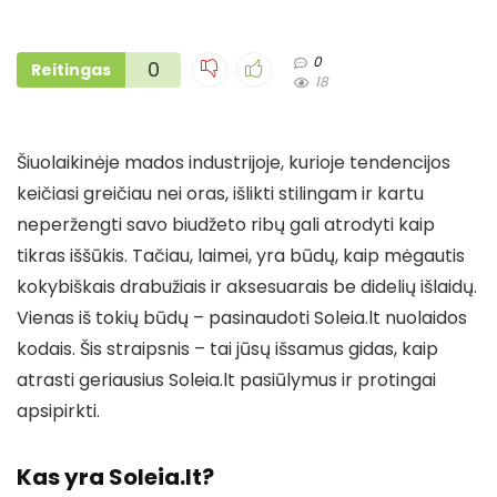
0
0
Reitingas
18
Šiuolaikinėje mados industrijoje, kurioje tendencijos
keičiasi greičiau nei oras, išlikti stilingam ir kartu
neperžengti savo biudžeto ribų gali atrodyti kaip
tikras iššūkis. Tačiau, laimei, yra būdų, kaip mėgautis
kokybiškais drabužiais ir aksesuarais be didelių išlaidų.
Vienas iš tokių būdų – pasinaudoti Soleia.lt nuolaidos
kodais. Šis straipsnis – tai jūsų išsamus gidas, kaip
atrasti geriausius Soleia.lt pasiūlymus ir protingai
apsipirkti.
Kas yra Soleia.lt?