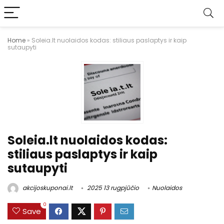
Home
»
Soleia.lt nuolaidos kodas: stiliaus paslaptys ir kaip
sutaupyti
Soleia.lt nuolaidos kodas:
stiliaus paslaptys ir kaip
sutaupyti
akcijoskuponai.lt
2025 13 rugpjūčio
Nuolaidos
0
Save