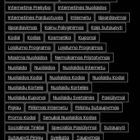
Internetinė Prekyba
Internetinės Nuolaidos
Internetinės Parduotuvės
Internetu
Išpardavimai
Išpardavimas
Kainų Palyginimas
Kaip Sutaupyti
Kodai
Kodas
Kosmetika
Kuponai
Lojalumo Programa
Lojalumo Programos
Maxima Nuolaidos
Nemokamas Pristatymas
Nuolaida
Nuolaidos
Nuolaidos Internetu
Nuolaidos Kodai
Nuolaidos Kodas
Nuolaidų Kodai
Nuolaidų Kortelė
Nuolaidų Kortelės
Nuolaidų Kuponai
Nuolaidų Svetainės
Pasiūlymai
Pigiau
Pirkimas Internetu
Pirkinių Sutaupymas
Promo Kodai
Senukai Nuolaidos Kodas
Socialiniai Tinklai
Specialūs Pasiūlymai
Sutaupyti
Sutaupyti Pinigų
Sveikata
Taupymas