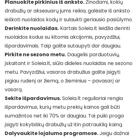
Planuokite pirkinius iš anksto.
Žinodami, kokių
drabužių ar aksesuarų jums reikia, galėsite iš anksto
ieškoti nuolaidos kodų ir sulaukti geriausio pasiūlymo.
Derinkite nuolaidas.
Kartais Soleia.lt leidžia derinti
nuolaidos kodus su kitomis akcijomis, pavyzdžiui,
išpardavimais. Taip galite sutaupyti dar daugiau.
Pirkite ne sezono metu.
Daugelis parduotuvių,
įskaitant ir Soleia.lt, siūlo dideles nuolaidas ne sezono
metu. Pavyzdžiui, vasaros drabužius galite įsigyti
pigiau rudenį ar žiemą, o žieminius – pavasarį ar
vasarą.
Sekite išpardavimus.
Soleia.lt reguliariai rengia
išpardavimus, kurių metu prekių kainos gali būti
sumažintos net iki 70% ar daugiau. Tai puiki proga
įsigyti kokybiškų drabužių už itin patrauklią kainą.
Dalyvaukite lojalumo programose.
Jeigu dažnai