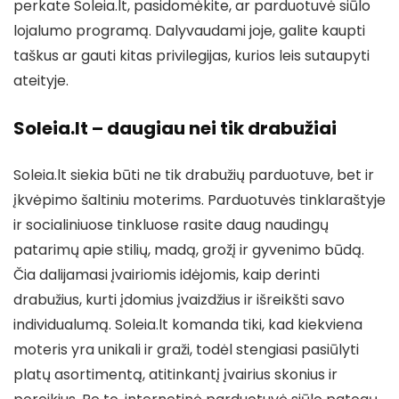
perkate Soleia.lt, pasidomėkite, ar parduotuvė siūlo
lojalumo programą. Dalyvaudami joje, galite kaupti
taškus ar gauti kitas privilegijas, kurios leis sutaupyti
ateityje.
Soleia.lt – daugiau nei tik drabužiai
Soleia.lt siekia būti ne tik drabužių parduotuve, bet ir
įkvėpimo šaltiniu moterims. Parduotuvės tinklaraštyje
ir socialiniuose tinkluose rasite daug naudingų
patarimų apie stilių, madą, grožį ir gyvenimo būdą.
Čia dalijamasi įvairiomis idėjomis, kaip derinti
drabužius, kurti įdomius įvaizdžius ir išreikšti savo
individualumą. Soleia.lt komanda tiki, kad kiekviena
moteris yra unikali ir graži, todėl stengiasi pasiūlyti
platų asortimentą, atitinkantį įvairius skonius ir