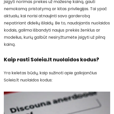
įsigyti norimas prekes už mažesnę kainą, gauti
nemokamą pristatymą ar kitas privilegijas. Tai ypač
aktualu, kai norisi atnaujinti savo garderobą
nepatiriant didelių išlaidų. Be to, naudojantis nuolaidos
kodais, galima išbandyti naujus prekės ženklus ar
modelius, kurių galbūt nesiryžtumėte įsigyti už pilną
kainą.
Kaip rasti Soleia.lt nuolaidos kodus?
Yra keletas būdų, kaip sužinoti apie galiojančius
Soleia.lt nuolaidos kodus: