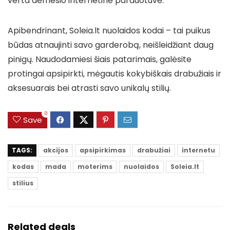
verta dėmesio internetinė parduotuvė.
Apibendrinant, Soleia.lt nuolaidos kodai – tai puikus
būdas atnaujinti savo garderobą, neišleidžiant daug
pinigų. Naudodamiesi šiais patarimais, galėsite
protingai apsipirkti, mėgautis kokybiškais drabužiais ir
aksesuarais bei atrasti savo unikalų stilių.
0
Save
TAGS:
akcijos
apsipirkimas
drabužiai
internetu
kodas
mada
moterims
nuolaidos
Soleia.lt
stilius
Related deals