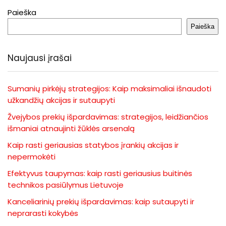
Paieška
Paieška
Naujausi įrašai
Sumanių pirkėjų strategijos: Kaip maksimaliai išnaudoti
užkandžių akcijas ir sutaupyti
Žvejybos prekių išpardavimas: strategijos, leidžiančios
išmaniai atnaujinti žūklės arsenalą
Kaip rasti geriausias statybos įrankių akcijas ir
nepermokėti
Efektyvus taupymas: kaip rasti geriausius buitinės
technikos pasiūlymus Lietuvoje
Kanceliarinių prekių išpardavimas: kaip sutaupyti ir
neprarasti kokybės