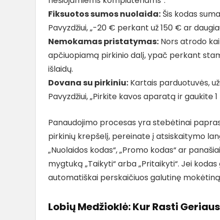
nešiojamiems kompiuteriams“.
Fiksuotos sumos nuolaida:
Šis kodas sumaž
Pavyzdžiui, „-20 € perkant už 150 € ar daugia
Nemokamas pristatymas:
Nors atrodo kai
apčiuopiamą pirkinio dalį, ypač perkant stam
išlaidų.
Dovana su pirkiniu:
Kartais parduotuvės, užu
Pavyzdžiui, „Pirkite kavos aparatą ir gaukite 
Panaudojimo procesas yra stebėtinai paprastas
pirkinių krepšelį, pereinate į atsiskaitymo l
„Nuolaidos kodas“, „Promo kodas“ ar panašiai.
mygtuką „Taikyti“ arba „Pritaikyti“. Jei kodas g
automatiškai perskaičiuos galutinę mokėtiną
Lobių Medžioklė: Kur Rasti Geria