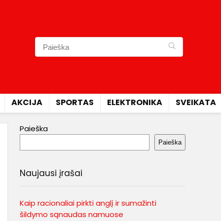
AKCIJA
SPORTAS
ELEKTRONIKA
SVEIKATA
Paieška
Paieška
Naujausi įrašai
Kaip racionaliai pirkti anglį ir sumažinti
šildymo sąnaudas namuose