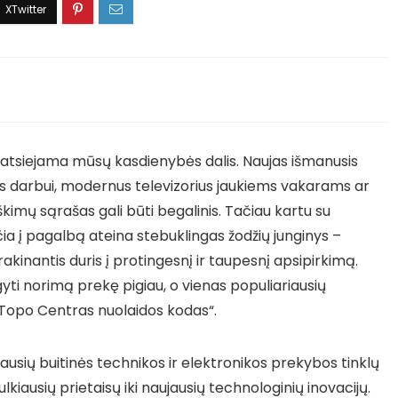
eatsiejama mūsų kasdienybės dalis. Naujas išmanusis
is darbui, modernus televizorius jaukiems vakarams ar
škimų sąrašas gali būti begalinis. Tačiau kartu su
 čia į pagalbą ateina stebuklingas žodžių junginys –
rakinantis duris į protingesnį ir taupesnį apsipirkimą.
igyti norimą prekę pigiau, o vienas populiariausių
Topo Centras nuolaidos kodas“.
iausių buitinės technikos ir elektronikos prekybos tinklų
kiausių prietaisų iki naujausių technologinių inovacijų.