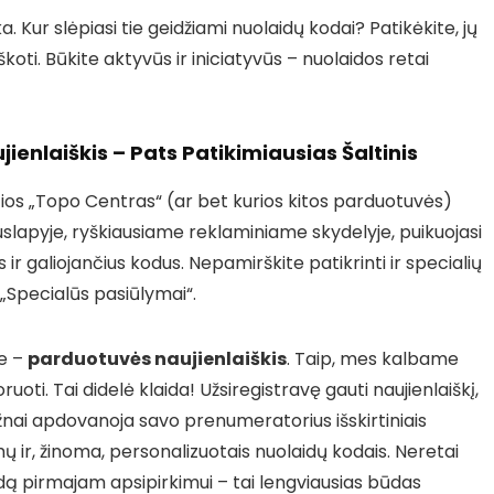
a. Kur slėpiasi tie geidžiami nuolaidų kodai? Patikėkite, jų
škoti. Būkite aktyvūs ir iniciatyvūs – nuolaidos retai
ujienlaiškis – Pats Patikimiausias Šaltinis
ios „Topo Centras“ (ar bet kurios kitos parduotuvės)
slapyje, ryškiausiame reklaminiame skydelyje, puikuojasi
ir galiojančius kodus. Nepamirškite patikrinti ir specialių
r „Specialūs pasiūlymai“.
le –
parduotuvės naujienlaiškis
. Taip, mes kalbame
oruoti. Tai didelė klaida! Užsiregistravę gauti naujienlaiškį,
žnai apdovanoja savo prenumeratorius išskirtiniais
ų ir, žinoma, personalizuotais nuolaidų kodais. Neretai
kodą pirmajam apsipirkimui – tai lengviausias būdas