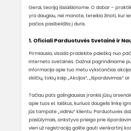
Gerai, teoriją išsiaiškinome. O dabar – praktik
yra daugiau, nei manote, tereikia žinoti, kur ie
pačios pasibeldžia į duris.
1. Oficiali Parduotuvės Svetainė ir Na
Pirmiausia, visada pradėkite paiešką nuo pač
interneto svetainės. Dažnai pagrindiniame pu
informacija apie tuo metu vykstančias akcijas 
skilčių, tokių kaip „Akcijos“, „Išpardavimas“ a
Tačiau pats galingiausias įrankis jūsų arsena
apie tuos el. laiškus, kuriuos daugelis linkę ign
jūs tampate „vidiniu“ klientu. Parduotuvės da
pasiūlymais, ankstyva prieiga prie išpardavim
vien už registraciją galite gauti vienkartinį 