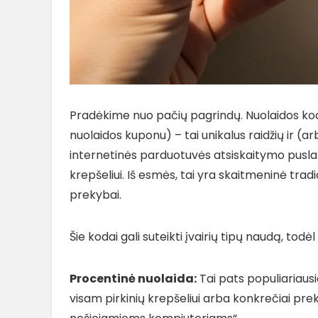
Pradėkime nuo pačių pagrindų. Nuolaidos k
nuolaidos kuponu) – tai unikalus raidžių ir (ar
internetinės parduotuvės atsiskaitymo puslap
krepšeliui. Iš esmės, tai yra skaitmeninė tradi
prekybai.
Šie kodai gali suteikti įvairių tipų naudą, todė
Procentinė nuolaida:
Tai pats populiariausi
visam pirkinių krepšeliui arba konkrečiai prek