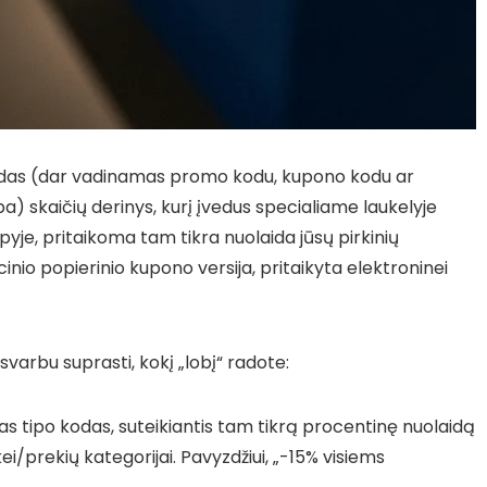
odas (dar vadinamas promo kodu, kupono kodu ar
ba) skaičių derinys, kurį įvedus specialiame laukelyje
yje, pritaikoma tam tikra nuolaida jūsų pirkinių
cinio popierinio kupono versija, pritaikyta elektroninei
l svarbu suprasti, kokį „lobį“ radote:
as tipo kodas, suteikiantis tam tikrą procentinę nuolaidą
ei/prekių kategorijai. Pavyzdžiui, „-15% visiems