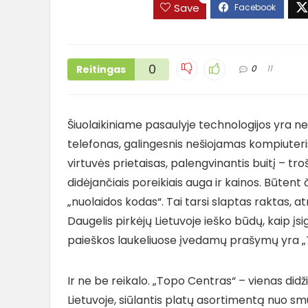
Save
0
Reitingas
0
11
Šiuolaikiniame pasaulyje technologijos yra n
telefonas, galingesnis nešiojamas kompiuter
virtuvės prietaisas, palengvinantis buitį – tro
didėjančiais poreikiais auga ir kainos. Būtent
„nuolaidos kodas“. Tai tarsi slaptas raktas, at
Daugelis pirkėjų Lietuvoje ieško būdų, kaip įs
paieškos laukeliuose įvedamų prašymų yra „
Ir ne be reikalo. „Topo Centras“ – vienas didž
Lietuvoje, siūlantis platų asortimentą nuo smul