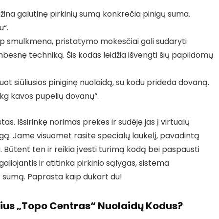
ina galutinę pirkinių sumą konkrečia pinigų suma.
u“.
p smulkmena, pristatymo mokesčiai gali sudaryti
besnę techniką. Šis kodas leidžia išvengti šių papildomų
ot siūliusios piniginę nuolaidą, su kodu prideda dovaną.
1 kg kavos pupelių dovanų“.
. Išsirinkę norimas prekes ir sudėję jas į virtualų
angą. Jame visuomet rasite specialų laukelį, pavadintą
 Būtent ten ir reikia įvesti turimą kodą bei paspausti
aliojantis ir atitinka pirkinio sąlygas, sistema
 sumą. Paprasta kaip dukart du!
usius „Topo Centras“ Nuolaidų Kodus?