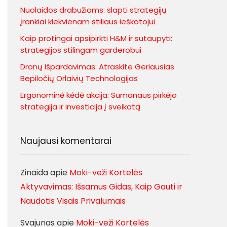
Nuolaidos drabužiams: slapti strategijų
įrankiai kiekvienam stiliaus ieškotojui
Kaip protingai apsipirkti H&M ir sutaupyti:
strategijos stilingam garderobui
Dronų Išpardavimas: Atraskite Geriausias
Bepiločių Orlaivių Technologijas
Ergonominė kėdė akcija: Sumanaus pirkėjo
strategija ir investicija į sveikatą
Naujausi komentarai
Zinaida
apie
Moki-veži Kortelės
Aktyvavimas: Išsamus Gidas, Kaip Gauti ir
Naudotis Visais Privalumais
Svajunas
apie
Moki-veži Kortelės