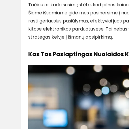
Tačiau ar kada susimąstėte, kad pilnos kaino
Šiame išsamiame gide mes pasinersime į nuola
rasti geriausius pasiūlymus, efektyviai juos p
kitose elektronikos parduotuvėse. Tai nebus s
strategas kelyje į išmanų apsipirkimą.
Kas Tas Paslaptingas Nuolaidos Ko