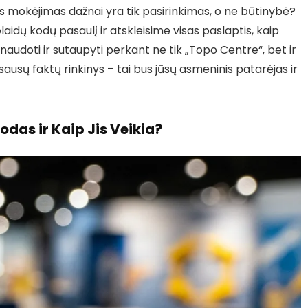
s mokėjimas dažnai yra tik pasirinkimas, o ne būtinybė?
idų kodų pasaulį ir atskleisime visas paslaptis, kaip
anaudoti ir sutaupyti perkant ne tik „Topo Centre“, bet ir
ausų faktų rinkinys – tai bus jūsų asmeninis patarėjas ir
das ir Kaip Jis Veikia?