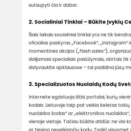
sutaupyti čia ir dabar.
2. Socialiniai Tinklai – Būkite Įvykių C
Šiais laikais socialiniai tinklai yra ne tik b
oficialias paskyras „Facebook“, „Instagram“ 
momentinės akcijos („flash sales“), organizuo
dalijamasi specialiais pasiūlymais, skirtais ti
dalyvaukite apklausose – tai padidina jūsų m
3. Specializuotos Nuolaidų Kodų Svet
Internete egzistuoja ištisi portalai, kurių vienin
kodais. Lietuvoje taip pat veikia keletas toki
nuolaidos kodas“ ar „elektronikos nuolaidos“, 
vienoje vietoje. Tačiau būkite atidūs: ne visi 
ar tiesiog neveikiančių kodų. Todėl visuomet pat