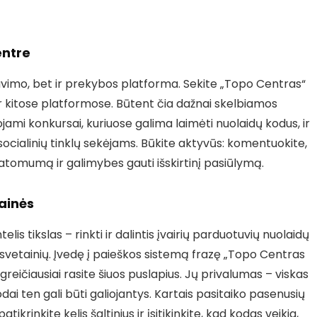
entre
endravimo, bet ir prekybos platforma. Sekite „Topo Centras“
ir kitose platformose. Būtent čia dažnai skelbiamos
jami konkursai, kuriuose galima laimėti nuolaidų kodus, ir
k socialinių tinklų sekėjams. Būkite aktyvūs: komentuokite,
atomumą ir galimybes gauti išskirtinį pasiūlymą.
ainės
telis tikslas – rinkti ir dalintis įvairių parduotuvių nuolaidų
ų svetainių. Įvedę į paieškos sistemą frazę „Topo Centras
greičiausiai rasite šiuos puslapius. Jų privalumas – viskas
kodai ten gali būti galiojantys. Kartais pasitaiko pasenusių
ikrinkite kelis šaltinius ir įsitikinkite, kad kodas veikia,