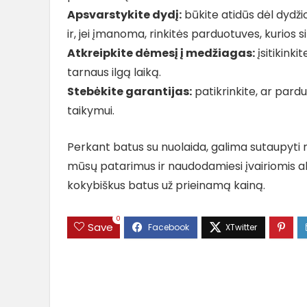
Apsvarstykite dydį:
būkite atidūs dėl dydžio
ir, jei įmanoma, rinkitės parduotuves, kurio
Atkreipkite dėmesį į medžiagas:
įsitikinki
tarnaus ilgą laiką.
Stebėkite garantijas:
patikrinkite, ar pardu
taikymui.
Perkant batus su nuolaida, galima sutaupyti ne
mūsų patarimus ir naudodamiesi įvairiomis akci
kokybiškus batus už prieinamą kainą.
0
Save