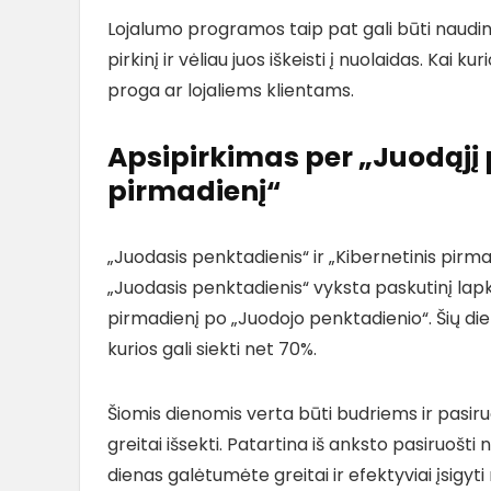
Lojalumo programos taip pat gali būti naudin
pirkinį ir vėliau juos iškeisti į nuolaidas. Ka
proga ar lojaliems klientams.
Apsipirkimas per „Juodąjį 
pirmadienį“
„Juodasis penktadienis“ ir „Kibernetinis pirm
„Juodasis penktadienis“ vyksta paskutinį lapk
pirmadienį po „Juodojo penktadienio“. Šių die
kurios gali siekti net 70%.
Šiomis dienomis verta būti budriems ir pasiruoš
greitai išsekti. Patartina iš anksto pasiruošti
dienas galėtumėte greitai ir efektyviai įsigyt