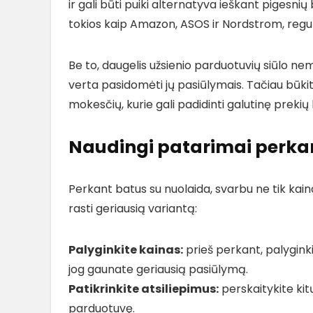
ir gali būti puiki alternatyva ieškant pigesni
tokios kaip Amazon, ASOS ir Nordstrom, regulia
Be to, daugelis užsienio parduotuvių siūlo 
verta pasidomėti jų pasiūlymais. Tačiau būkit
mokesčių, kurie gali padidinti galutinę prekių 
Naudingi patarimai perkan
Perkant batus su nuolaida, svarbu ne tik kaina
rasti geriausią variantą:
Palyginkite kainas:
prieš perkant, palyginki
jog gaunate geriausią pasiūlymą.
Patikrinkite atsiliepimus:
perskaitykite kitų
parduotuvę.