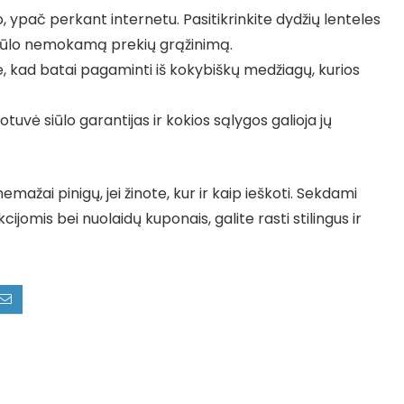
, ypač perkant internetu. Pasitikrinkite dydžių lenteles
s siūlo nemokamą prekių grąžinimą.
te, kad batai pagaminti iš kokybiškų medžiagų, kurios
otuvė siūlo garantijas ir kokios sąlygos galioja jų
mažai pinigų, jei žinote, kur ir kaip ieškoti. Sekdami
jomis bei nuolaidų kuponais, galite rasti stilingus ir