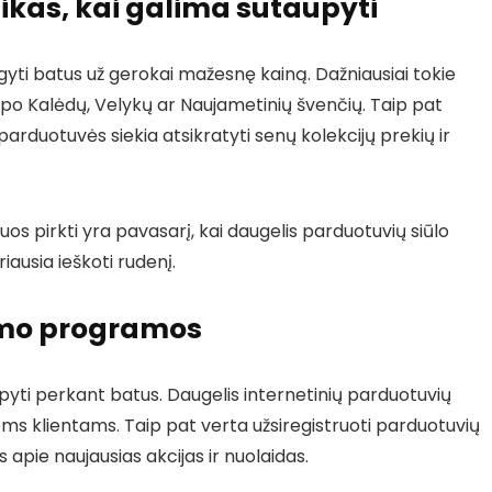
ikas, kai galima sutaupyti
gyti batus už gerokai mažesnę kainą. Dažniausiai tokie
, po Kalėdų, Velykų ar Naujametinių švenčių. Taip pat
arduotuvės siekia atsikratyti senų kolekcijų prekių ir
juos pirkti yra pavasarį, kai daugelis parduotuvių siūlo
iausia ieškoti rudenį.
lumo programos
yti perkant batus. Daugelis internetinių parduotuvių
iems klientams. Taip pat verta užsiregistruoti parduotuvių
apie naujausias akcijas ir nuolaidas.