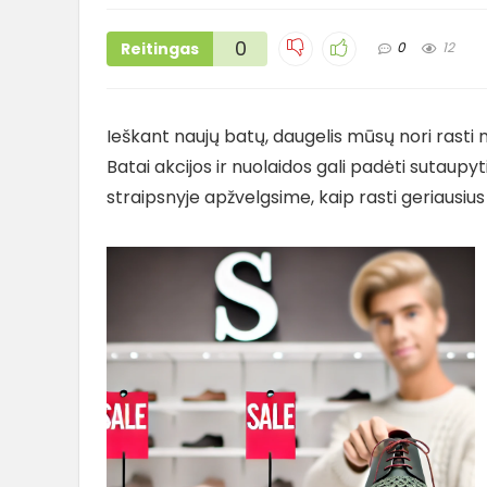
0
Reitingas
0
12
Ieškant naujų batų, daugelis mūsų nori rasti ne
Batai akcijos ir nuolaidos gali padėti sutaupyti
straipsnyje apžvelgsime, kaip rasti geriausius 