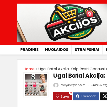
PRADINIS
NUOLAIDOS
STRAIPSNIAI
Home
»
Ugai Batai Akcija: Kaip Rasti Geriausi
Ugai Batai Akcija:
akcijoskuponai.lt
2024 19 ru
0
Save