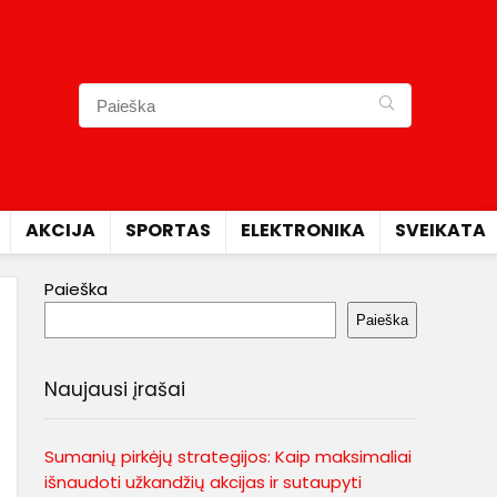
AKCIJA
SPORTAS
ELEKTRONIKA
SVEIKATA
Paieška
Paieška
Naujausi įrašai
Sumanių pirkėjų strategijos: Kaip maksimaliai
išnaudoti užkandžių akcijas ir sutaupyti