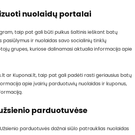
alizuoti nuolaidų portalai
agram, taip pat gali būti puikus šaltinis ieškant batų
s pasiūlymus ir nuolaidas savo socialinių tinklų
otojų grupes, kuriose dalinamasi aktualia informacija apie
.lt ar Kuponai.lt, taip pat gali padėti rasti geriausius batų
ormacija apie įvairių parduotuvių nuolaidas ir kuponus,
nformaciją.
 užsienio parduotuvėse
 Užsienio parduotuvės dažnai siūlo patrauklias nuolaidas