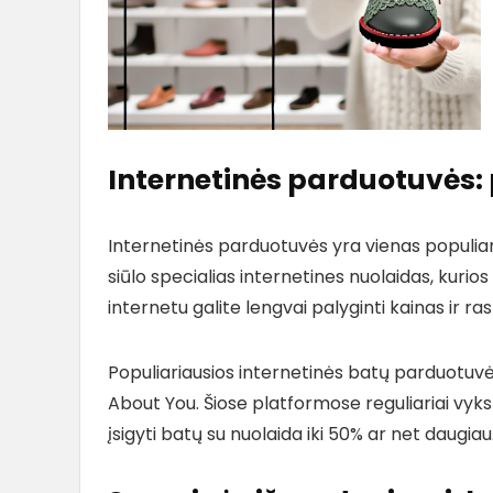
Internetinės parduotuvės:
Internetinės parduotuvės yra vienas populiar
siūlo specialias internetines nuolaidas, kuri
internetu galite lengvai palyginti kainas ir ra
Populiariausios internetinės batų parduotuvės
About You. Šiose platformose reguliariai vyks
įsigyti batų su nuolaida iki 50% ar net daugiau