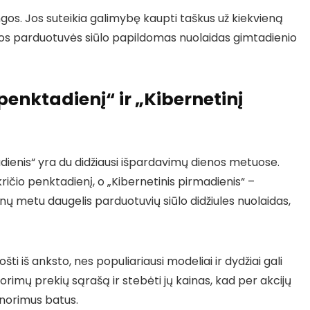
gos. Jos suteikia galimybę kaupti taškus už kiekvieną
i kurios parduotuvės siūlo papildomas nuolaidas gimtadienio
penktadienį“ ir „Kibernetinį
adienis“ yra du didžiausi išpardavimų dienos metuose.
ričio penktadienį, o „Kibernetinis pirmadienis“ –
nų metu daugelis parduotuvių siūlo didžiules nuolaidas,
ti iš anksto, nes populiariausi modeliai ir dydžiai gali
 norimų prekių sąrašą ir stebėti jų kainas, kad per akcijų
i norimus batus.