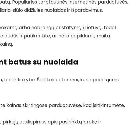
ų batų. Populiarios tarptautinės internetinės parduotuvės,
riai siūlo didžiules nuolaidas ir išpardavimus.
nemokamą arba nebrangų pristatymą į Lietuvą, todėl
e atidūs ir patikrinkite, ar nėra papildomų muitų
kainą.
t batus su nuolaida
, bet ir kokybė. Štai keli patarimai, kurie padės jums
te kainas skirtingose parduotuvėse, kad įsitikintumėte,
 pirkėjų atsiliepimus apie pasirinktą prekę ir