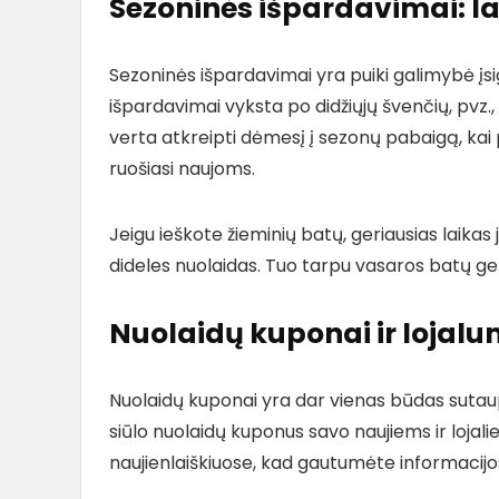
Sezoninės išpardavimai: la
Sezoninės išpardavimai yra puiki galimybė įsi
išpardavimai vyksta po didžiųjų švenčių, pvz.
verta atkreipti dėmesį į sezonų pabaigą, kai p
ruošiasi naujoms.
Jeigu ieškote žieminių batų, geriausias laikas 
dideles nuolaidas. Tuo tarpu vasaros batų ger
Nuolaidų kuponai ir loja
Nuolaidų kuponai yra dar vienas būdas sutaup
siūlo nuolaidų kuponus savo naujiems ir lojal
naujienlaiškiuose, kad gautumėte informacijos 