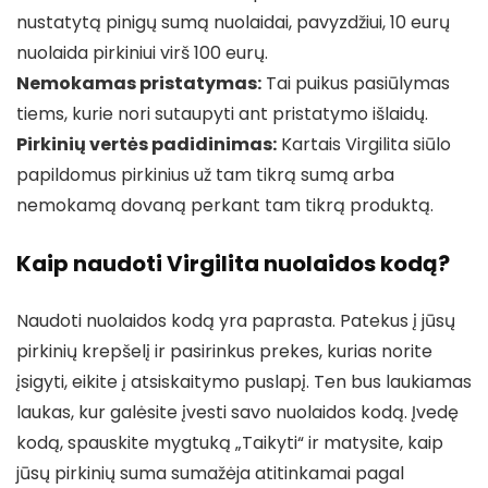
nustatytą pinigų sumą nuolaidai, pavyzdžiui, 10 eurų
nuolaida pirkiniui virš 100 eurų.
Nemokamas pristatymas:
Tai puikus pasiūlymas
tiems, kurie nori sutaupyti ant pristatymo išlaidų.
Pirkinių vertės padidinimas:
Kartais Virgilita siūlo
papildomus pirkinius už tam tikrą sumą arba
nemokamą dovaną perkant tam tikrą produktą.
Kaip naudoti Virgilita nuolaidos kodą?
Naudoti nuolaidos kodą yra paprasta. Patekus į jūsų
pirkinių krepšelį ir pasirinkus prekes, kurias norite
įsigyti, eikite į atsiskaitymo puslapį. Ten bus laukiamas
laukas, kur galėsite įvesti savo nuolaidos kodą. Įvedę
kodą, spauskite mygtuką „Taikyti“ ir matysite, kaip
jūsų pirkinių suma sumažėja atitinkamai pagal