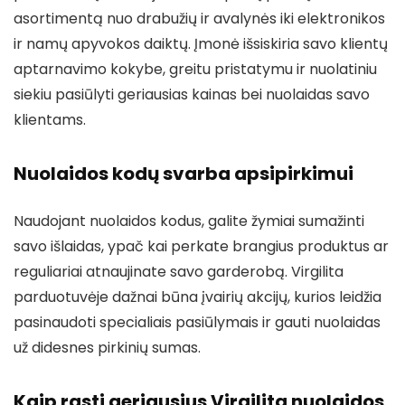
asortimentą nuo drabužių ir avalynės iki elektronikos
ir namų apyvokos daiktų. Įmonė išsiskiria savo klientų
aptarnavimo kokybe, greitu pristatymu ir nuolatiniu
siekiu pasiūlyti geriausias kainas bei nuolaidas savo
klientams.
Nuolaidos kodų svarba apsipirkimui
Naudojant nuolaidos kodus, galite žymiai sumažinti
savo išlaidas, ypač kai perkate brangius produktus ar
reguliariai atnaujinate savo garderobą. Virgilita
parduotuvėje dažnai būna įvairių akcijų, kurios leidžia
pasinaudoti specialiais pasiūlymais ir gauti nuolaidas
už didesnes pirkinių sumas.
Kaip rasti geriausius Virgilita nuolaidos