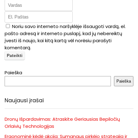
Noriu savo interneto naršyklėje išsaugoti vardą, el.
pašto adresą ir interneto puslapį, kad jų nebereiktų
įvesti iš naujo, kai kitą kartą vėl norėsiu parašyti
komentarą.
Paieška
Paieška
Naujausi įrašai
Dronų Išpardavimas: Atraskite Geriausias Bepiločių
Orlaivių Technologijas
Ergonominė kėdė akcija: Sumanaus pirkėjo strategija ir