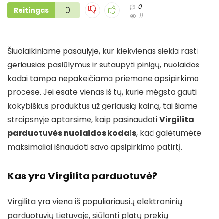
0
0
Reitingas
11
Šiuolaikiniame pasaulyje, kur kiekvienas siekia rasti
geriausias pasiūlymus ir sutaupyti pinigų, nuolaidos
kodai tampa nepakeičiama priemone apsipirkimo
procese. Jei esate vienas iš tų, kurie mėgsta gauti
kokybiškus produktus už geriausią kainą, tai šiame
straipsnyje aptarsime, kaip pasinaudoti
Virgilita
parduotuvės nuolaidos kodais
, kad galėtumėte
maksimaliai išnaudoti savo apsipirkimo patirtį.
Kas yra Virgilita parduotuvė?
Virgilita yra viena iš populiariausių elektroninių
parduotuvių Lietuvoje, siūlanti platų prekių