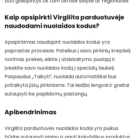
būti galiojantys tik tam tikrose šalyse ar regionuose.
Kaip apsipirkti Virgilita parduotuvėje
naudodami nuolaidos kodus?
Apsipirkimas naudojant nuolaidos kodus yra
paprastas procesas. Pateikus į savo pirkinių krepšelį
norimas prekes, eikite į atsiskaitymo puslapį ir
įveskite savo nuolaidos kodą į specialų laukelį.
Paspaudus „Taikyti“, nuolaida automatiškai bus
pritaikyta jūsų pirkiniams. Tai leidžia lengvai ir greitai
sutaupyti be papildomų pastangų.
Apibendrinimas
Virgilita parduotuvės nuolaidos kodai yra puikus
būdas sutaupyti pinigų ir gauti kokybiškus produktus