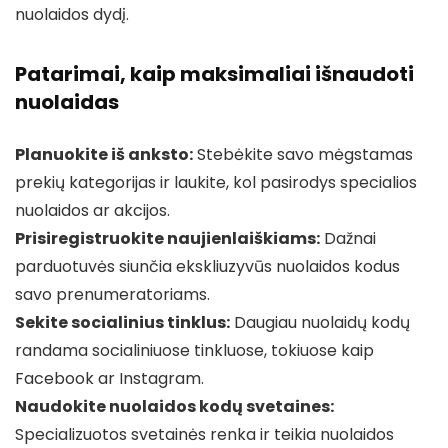
nuolaidos dydį.
Patarimai, kaip maksimaliai išnaudoti
nuolaidas
Planuokite iš anksto:
Stebėkite savo mėgstamas
prekių kategorijas ir laukite, kol pasirodys specialios
nuolaidos ar akcijos.
Prisiregistruokite naujienlaiškiams:
Dažnai
parduotuvės siunčia ekskliuzyvūs nuolaidos kodus
savo prenumeratoriams.
Sekite socialinius tinklus:
Daugiau nuolaidų kodų
randama socialiniuose tinkluose, tokiuose kaip
Facebook ar Instagram.
Naudokite nuolaidos kodų svetaines:
Specializuotos svetainės renka ir teikia nuolaidos