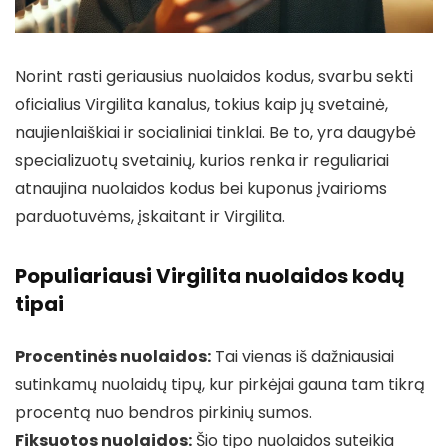
Norint rasti geriausius nuolaidos kodus, svarbu sekti
oficialius Virgilita kanalus, tokius kaip jų svetainė,
naujienlaiškiai ir socialiniai tinklai. Be to, yra daugybė
specializuotų svetainių, kurios renka ir reguliariai
atnaujina nuolaidos kodus bei kuponus įvairioms
parduotuvėms, įskaitant ir Virgilita.
Populiariausi Virgilita nuolaidos kodų
tipai
Procentinės nuolaidos:
Tai vienas iš dažniausiai
sutinkamų nuolaidų tipų, kur pirkėjai gauna tam tikrą
procentą nuo bendros pirkinių sumos.
Fiksuotos nuolaidos:
Šio tipo nuolaidos suteikia