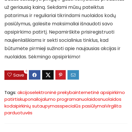
už geriausią kainą. Sekdami mūsų pateiktus
patarimus ir reguliariai tikrindami nuolaidos kodų
pasiūlymus, galėsite maksimaliai išnaudoti savo
apsipirkimo patirtį. Nepamirškite prisiregistruoti
naujienlaiškiams ir sekti socialinius tinklus, kad
būtumėte pirmieji sužinoti apie naujausias akcijas ir
nuolaidas. Sėkmingo apsipirkimo!
0
Save
Tags:
akcijos
elektroninė prekyba
internetinė apsipirkimo
patirtis
kuponai
lojalumo programa
nuolaidos
nuolaidos
kodai
pirkinių sutaupymas
specialūs pasiūlymai
Virgilita
parduotuvės