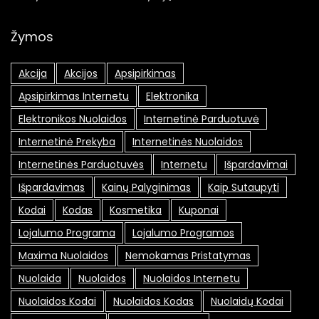
Žymos
Akcija
Akcijos
Apsipirkimas
Apsipirkimas Internetu
Elektronika
Elektronikos Nuolaidos
Internetinė Parduotuvė
Internetinė Prekyba
Internetinės Nuolaidos
Internetinės Parduotuvės
Internetu
Išpardavimai
Išpardavimas
Kainų Palyginimas
Kaip Sutaupyti
Kodai
Kodas
Kosmetika
Kuponai
Lojalumo Programa
Lojalumo Programos
Maxima Nuolaidos
Nemokamas Pristatymas
Nuolaida
Nuolaidos
Nuolaidos Internetu
Nuolaidos Kodai
Nuolaidos Kodas
Nuolaidų Kodai