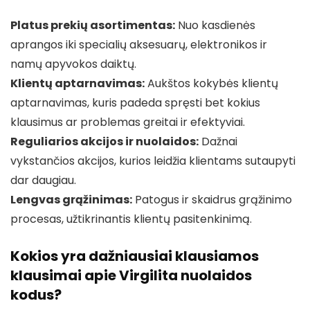
Platus prekių asortimentas:
Nuo kasdienės
aprangos iki specialių aksesuarų, elektronikos ir
namų apyvokos daiktų.
Klientų aptarnavimas:
Aukštos kokybės klientų
aptarnavimas, kuris padeda spręsti bet kokius
klausimus ar problemas greitai ir efektyviai.
Reguliarios akcijos ir nuolaidos:
Dažnai
vykstančios akcijos, kurios leidžia klientams sutaupyti
dar daugiau.
Lengvas grąžinimas:
Patogus ir skaidrus grąžinimo
procesas, užtikrinantis klientų pasitenkinimą.
Kokios yra dažniausiai klausiamos
klausimai apie Virgilita nuolaidos
kodus?