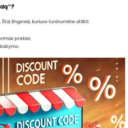
odą“?
tai žingsniai, kuriuos turėtumėte atlikti:
norimas prekes.
iskaitymo.