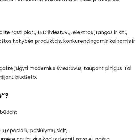
lite rasti platų LED šviestuvų, elektros įrangos ir kitų
ukštos kokybės produktais, konkurencingomis kainomis ir
galite įsigyti modernius šviestuvus, taupant pinigus. Tai
šijant biudžeto.
s“?
 būdais:
 jų specialių pasiūlymų skiltį.
mėte naujausius kodus tiesiai į savo el. paštą.