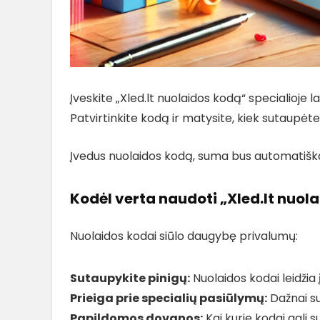
Įveskite „Xled.lt nuolaidos kodą“ specialioje la
Patvirtinkite kodą ir matysite, kiek sutaupėte
Įvedus nuolaidos kodą, suma bus automatiška
Kodėl verta naudoti „Xled.lt nuol
Nuolaidos kodai siūlo daugybę privalumų:
Sutaupykite pinigų:
Nuolaidos kodai leidžia
Prieiga prie specialių pasiūlymų:
Dažnai su
Papildomos dovanos:
Kai kurie kodai gali 