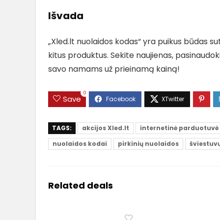
Išvada
„Xled.lt nuolaidos kodas“ yra puikus būdas s
kitus produktus. Sekite naujienas, pasinaudok
savo namams už prieinamą kainą!
0
Save
TAGS:
akcijos Xled.lt
internetinė parduotuvė
nuolaidos kodai
pirkinių nuolaidos
šviestuv
Related deals