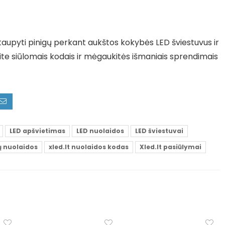
utaupyti pinigų perkant aukštos kokybės LED šviestuvus ir
ite siūlomais kodais ir mėgaukitės išmaniais sprendimais
LED apšvietimas
LED nuolaidos
LED šviestuvai
ų nuolaidos
xled.lt nuolaidos kodas
Xled.lt pasiūlymai