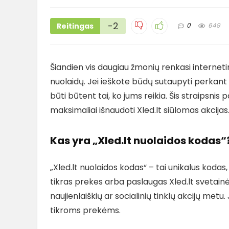
-2
Reitingas
0
649
Šiandien vis daugiau žmonių renkasi interneti
nuolaidų. Jei ieškote būdų sutaupyti perkant 
būti būtent tai, ko jums reikia. Šis straipsnis
maksimaliai išnaudoti Xled.lt siūlomas akcijas
Kas yra „Xled.lt nuolaidos kodas“
„Xled.lt nuolaidos kodas“ – tai unikalus kodas
tikras prekes arba paslaugas Xled.lt svetainė
naujienlaiškių ar socialinių tinklų akcijų metu
tikroms prekėms.