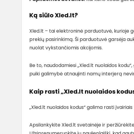
Ką siūlo Xled.lt?
Xled.lt – tai elektroninė parduotuvė, kurioje ga
prekių pasirinkimą. Ši parduotuvė garsėja a
nuolat vykstančiomis akcijomis.
Be to, naudodamiesi „Xled.lt nuolaidos kodu“, 
puiki galimybė atnaujinti namų interjerą nevir
Kaip rasti „Xled.lt nuolaidos kodu
„Xled.lt nuolaidos kodus“ galima rasti įvairiais
Apsilankykite Xled.lt svetainėje ir peržiūrėkite
Užsiprenumeruokite jų naujienlaiškį, kad gautu