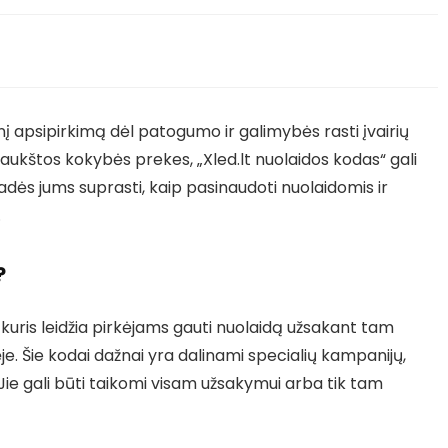
nį apsipirkimą dėl patogumo ir galimybės rasti įvairių
aukštos kokybės prekes, „Xled.lt nuolaidos kodas“ gali
 padės jums suprasti, kaip pasinaudoti nuolaidomis ir
.
?
, kuris leidžia pirkėjams gauti nuolaidą užsakant tam
je. Šie kodai dažnai yra dalinami specialių kampanijų,
. Jie gali būti taikomi visam užsakymui arba tik tam