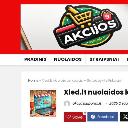
PRADINIS
NUOLAIDOS
STRAIPSNIAI
Home
»
Xled.lt nuolaidos kodas – Sutaupykite Pirkdami
Xled.lt nuolaidos
akcijoskuponai.lt
2025 2 sau
0
Save