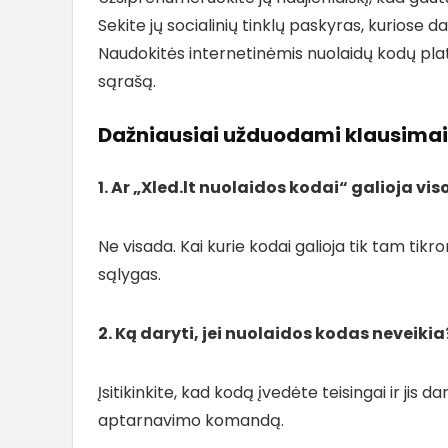
Sekite jų socialinių tinklų paskyras, kuriose 
Naudokitės internetinėmis nuolaidų kodų plat
sąrašą.
Dažniausiai užduodami klausimai
1. Ar „Xled.lt nuolaidos kodai“ galioja v
Ne visada. Kai kurie kodai galioja tik tam ti
sąlygas.
2. Ką daryti, jei nuolaidos kodas neveikia
Įsitikinkite, kad kodą įvedėte teisingai ir jis da
aptarnavimo komandą.