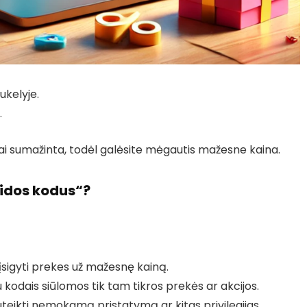
ukelyje.
.
i sumažinta, todėl galėsite mėgautis mažesne kaina.
aidos kodus“?
 įsigyti prekes už mažesnę kainą.
 kodais siūlomos tik tam tikros prekės ar akcijos.
suteikti nemokamą pristatymą ar kitas privilegijas.