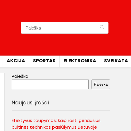
AKCIJA
SPORTAS
ELEKTRONIKA
SVEIKATA
Paieška
Paieška
Naujausi įrašai
Efektyvus taupymas: kaip rasti geriausius
buitinės technikos pasiūlymus Lietuvoje