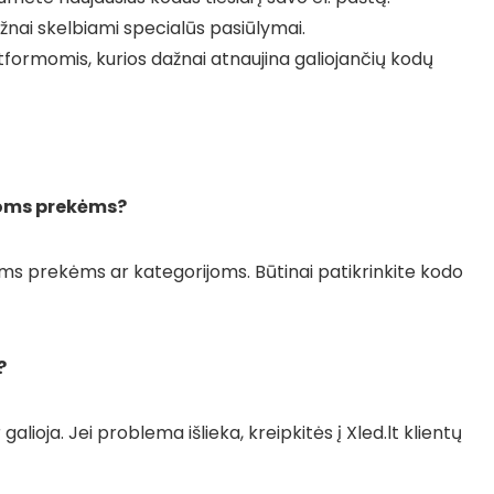
dažnai skelbiami specialūs pasiūlymai.
formomis, kurios dažnai atnaujina galiojančių kodų
isoms prekėms?
kroms prekėms ar kategorijoms. Būtinai patikrinkite kodo
?
r galioja. Jei problema išlieka, kreipkitės į Xled.lt klientų