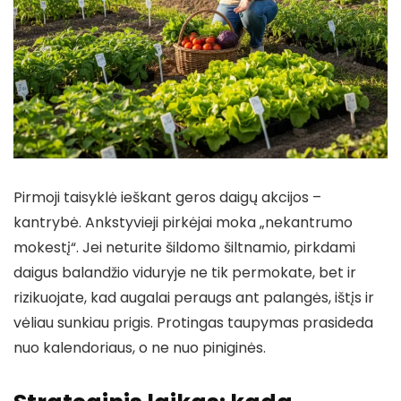
Pirmoji taisyklė ieškant geros daigų akcijos –
kantrybė. Ankstyvieji pirkėjai moka „nekantrumo
mokestį“. Jei neturite šildomo šiltnamio, pirkdami
daigus balandžio viduryje ne tik permokate, bet ir
rizikuojate, kad augalai peraugs ant palangės, ištįs ir
vėliau sunkiau prigis. Protingas taupymas prasideda
nuo kalendoriaus, o ne nuo piniginės.