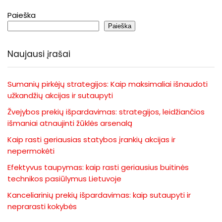
Paieška
Paieška
Naujausi įrašai
Sumanių pirkėjų strategijos: Kaip maksimaliai išnaudoti
užkandžių akcijas ir sutaupyti
Žvejybos prekių išpardavimas: strategijos, leidžiančios
išmaniai atnaujinti žūklės arsenalą
Kaip rasti geriausias statybos įrankių akcijas ir
nepermokėti
Efektyvus taupymas: kaip rasti geriausius buitinės
technikos pasiūlymus Lietuvoje
Kanceliarinių prekių išpardavimas: kaip sutaupyti ir
neprarasti kokybės