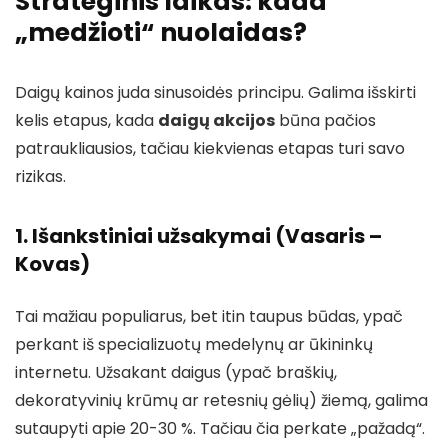
Strateginis laikas: kada
„medžioti“ nuolaidas?
Daigų kainos juda sinusoidės principu. Galima išskirti
kelis etapus, kada
daigų akcijos
būna pačios
patraukliausios, tačiau kiekvienas etapas turi savo
rizikas.
1. Išankstiniai užsakymai (Vasaris –
Kovas)
Tai mažiau populiarus, bet itin taupus būdas, ypač
perkant iš specializuotų medelynų ar ūkininkų
internetu. Užsakant daigus (ypač braškių,
dekoratyvinių krūmų ar retesnių gėlių) žiemą, galima
sutaupyti apie 20-30 %. Tačiau čia perkate „pažadą“.