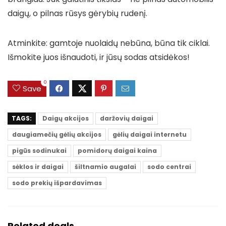
daigų, o pilnas rūsys gėrybių rudenį.
Atminkite: gamtoje nuolaidų nebūna, būna tik ciklai.
Išmokite juos išnaudoti, ir jūsų sodas atsidėkos!
0
Save
TAGS:
Daigų akcijos
daržovių daigai
daugiamečių gėlių akcijos
gėlių daigai internetu
pigūs sodinukai
pomidorų daigai kaina
sėklos ir daigai
šiltnamio augalai
sodo centrai
sodo prekių išpardavimas
Related deals