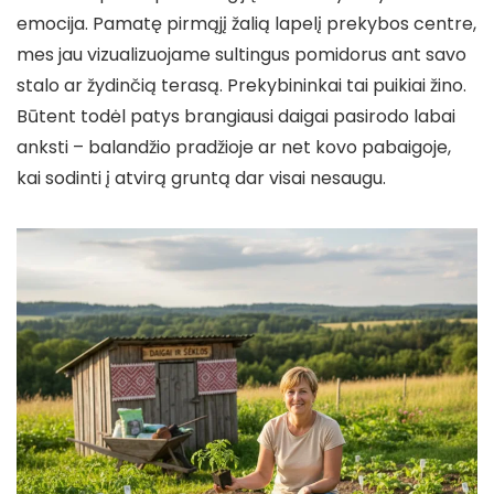
emocija. Pamatę pirmąjį žalią lapelį prekybos centre,
mes jau vizualizuojame sultingus pomidorus ant savo
stalo ar žydinčią terasą. Prekybininkai tai puikiai žino.
Būtent todėl patys brangiausi daigai pasirodo labai
anksti – balandžio pradžioje ar net kovo pabaigoje,
kai sodinti į atvirą gruntą dar visai nesaugu.