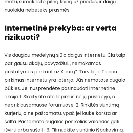
metu, sumokėsite pilną kainą už priedus, ir daigų
nuolaida nebeteks prasmės.
Internetinė prekyba: ar verta
rizikuoti?
Vis daugiau medelynų siūlo daigus internetu. Čia taip
pat gausu akcijų, pavyzdžiui, „nemokamas
pristatymas perkant už X eurų“. Tai vilioja. Tačiau
pirkimas internetu yra loterija. Jūs nematote augalo
būklės. Jei nusprendėte pasinaudoti internetine
akcija: 1. Skaitykite atsiliepimus ne jų puslapyje, o
nepriklausomuose forumuose. 2. Rinkitės siuntimą
kurjeriu, o ne paštomatu, ypač jei lauke karšta ar
šalta. Paštomate augalas per kelias valandas gali
išvirti arba sušalti. 3. Filmuokite siuntinio išpakavimą.