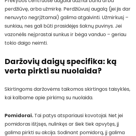
Prekybos centruose augalai dažnai būna arba
perdžiūvę, arba užmirkę. Perdžiūvusį augalą (jei jis dar
nenuvyto negrįžtamai) galima atgaivinti. Užmirkusį –
sunkiau, nes gali būti prasidėjęs šaknų puvinys. Jei
vazonėlis neįprastai sunkus ir bėga vanduo – geriau
tokio daigo neimti.
Daržovių daigų specifika: ką
verta pirkti su nuolaida?
Skirtingoms daržovėms taikomos skirtingos taisyklės,
kai kalbame apie pirkimą su nuolaida.
Pomidorai.
Tai patys atspariausi kovotojai. Net jei
pomidoras ištįsęs, nulinkęs ar šiek tiek apvytęs, jį
galima pirkti su akcija. Sodinant pomidorą, jį galima