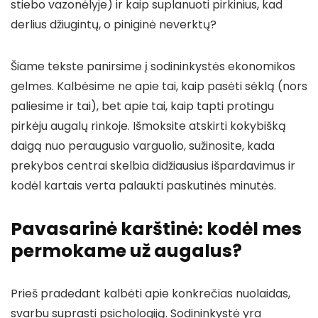
stiebo vazonėlyje) ir kaip suplanuoti pirkinius, kad
derlius džiugintų, o piniginė neverktų?
Šiame tekste panirsime į sodininkystės ekonomikos
gelmes. Kalbėsime ne apie tai, kaip pasėti sėklą (nors
paliesime ir tai), bet apie tai, kaip tapti protingu
pirkėju augalų rinkoje. Išmoksite atskirti kokybišką
daigą nuo peraugusio varguolio, sužinosite, kada
prekybos centrai skelbia didžiausius išpardavimus ir
kodėl kartais verta palaukti paskutinės minutės.
Pavasarinė karštinė: kodėl mes
permokame už augalus?
Prieš pradedant kalbėti apie konkrečias nuolaidas,
svarbu suprasti psichologiją. Sodininkystė yra