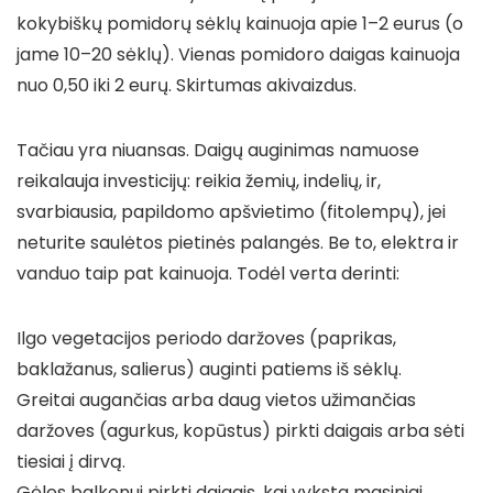
kokybiškų pomidorų sėklų kainuoja apie 1–2 eurus (o
jame 10–20 sėklų). Vienas pomidoro daigas kainuoja
nuo 0,50 iki 2 eurų. Skirtumas akivaizdus.
Tačiau yra niuansas. Daigų auginimas namuose
reikalauja investicijų: reikia žemių, indelių, ir,
svarbiausia, papildomo apšvietimo (fitolempų), jei
neturite saulėtos pietinės palangės. Be to, elektra ir
vanduo taip pat kainuoja. Todėl verta derinti:
Ilgo vegetacijos periodo daržoves (paprikas,
baklažanus, salierus) auginti patiems iš sėklų.
Greitai augančias arba daug vietos užimančias
daržoves (agurkus, kopūstus) pirkti daigais arba sėti
tiesiai į dirvą.
Gėles balkonui pirkti daigais, kai vyksta masiniai