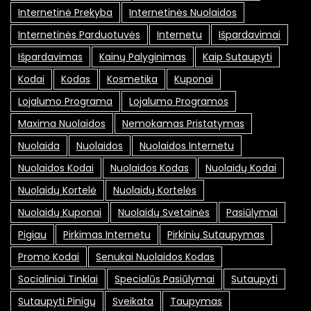
Internetinė Prekyba
Internetinės Nuolaidos
Internetinės Parduotuvės
Internetu
Išpardavimai
Išpardavimas
Kainų Palyginimas
Kaip Sutaupyti
Kodai
Kodas
Kosmetika
Kuponai
Lojalumo Programa
Lojalumo Programos
Maxima Nuolaidos
Nemokamas Pristatymas
Nuolaida
Nuolaidos
Nuolaidos Internetu
Nuolaidos Kodai
Nuolaidos Kodas
Nuolaidų Kodai
Nuolaidų Kortelė
Nuolaidų Kortelės
Nuolaidų Kuponai
Nuolaidų Svetainės
Pasiūlymai
Pigiau
Pirkimas Internetu
Pirkinių Sutaupymas
Promo Kodai
Senukai Nuolaidos Kodas
Socialiniai Tinklai
Specialūs Pasiūlymai
Sutaupyti
Sutaupyti Pinigų
Sveikata
Taupymas