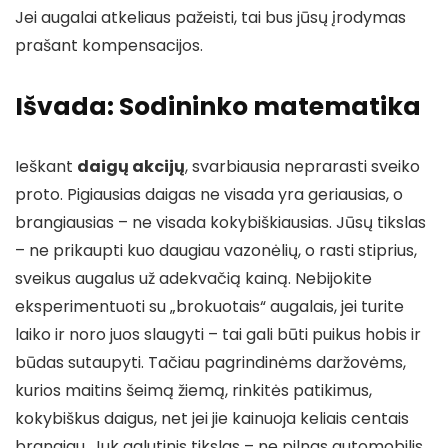
Jei augalai atkeliaus pažeisti, tai bus jūsų įrodymas
prašant kompensacijos.
Išvada: Sodininko matematika
Ieškant
daigų akcijų
, svarbiausia neprarasti sveiko
proto. Pigiausias daigas ne visada yra geriausias, o
brangiausias – ne visada kokybiškiausias. Jūsų tikslas
– ne prikaupti kuo daugiau vazonėlių, o rasti stiprius,
sveikus augalus už adekvačią kainą. Nebijokite
eksperimentuoti su „brokuotais“ augalais, jei turite
laiko ir noro juos slaugyti – tai gali būti puikus hobis ir
būdas sutaupyti. Tačiau pagrindinėms daržovėms,
kurios maitins šeimą žiemą, rinkitės patikimus,
kokybiškus daigus, net jei jie kainuoja keliais centais
brangiau. Juk galutinis tikslas – ne pilnas automobilis