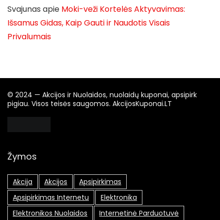
Svajunas
apie
Moki-veži Kortelės Aktyvavimas:
Išsamus Gidas, Kaip Gauti ir Naudotis Visais
Privalumais
© 2024 — Akcijos ir Nuolaidos, nuolaidų kuponai, apsipirk
pigiau. Visos teisės saugomos. AkcijosKuponai.LT
Žymos
Akcija
Akcijos
Apsipirkimas
Apsipirkimas Internetu
Elektronika
Elektronikos Nuolaidos
Internetinė Parduotuvė