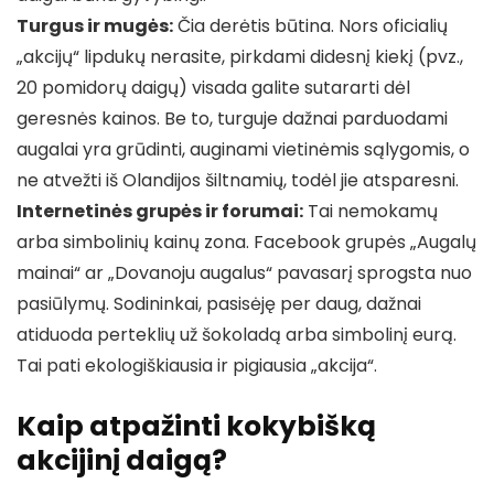
Turgus ir mugės:
Čia derėtis būtina. Nors oficialių
„akcijų“ lipdukų nerasite, pirkdami didesnį kiekį (pvz.,
20 pomidorų daigų) visada galite sutararti dėl
geresnės kainos. Be to, turguje dažnai parduodami
augalai yra grūdinti, auginami vietinėmis sąlygomis, o
ne atvežti iš Olandijos šiltnamių, todėl jie atsparesni.
Internetinės grupės ir forumai:
Tai nemokamų
arba simbolinių kainų zona. Facebook grupės „Augalų
mainai“ ar „Dovanoju augalus“ pavasarį sprogsta nuo
pasiūlymų. Sodininkai, pasisėję per daug, dažnai
atiduoda perteklių už šokoladą arba simbolinį eurą.
Tai pati ekologiškiausia ir pigiausia „akcija“.
Kaip atpažinti kokybišką
akcijinį daigą?