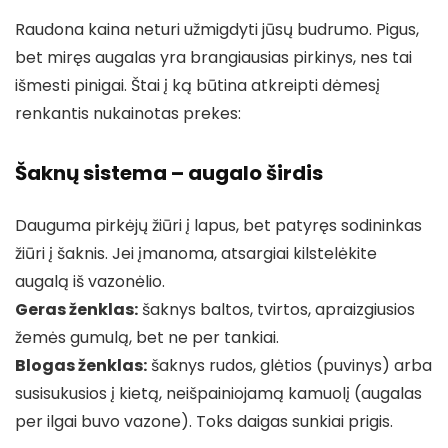
Raudona kaina neturi užmigdyti jūsų budrumo. Pigus,
bet miręs augalas yra brangiausias pirkinys, nes tai
išmesti pinigai. Štai į ką būtina atkreipti dėmesį
renkantis nukainotas prekes:
Šaknų sistema – augalo širdis
Dauguma pirkėjų žiūri į lapus, bet patyręs sodininkas
žiūri į šaknis. Jei įmanoma, atsargiai kilstelėkite
augalą iš vazonėlio.
Geras ženklas:
šaknys baltos, tvirtos, apraizgiusios
žemės gumulą, bet ne per tankiai.
Blogas ženklas:
šaknys rudos, glėtios (puvinys) arba
susisukusios į kietą, neišpainiojamą kamuolį (augalas
per ilgai buvo vazone). Toks daigas sunkiai prigis.