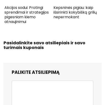
Akcijos sodui: Protingi
Kepsninės pigiau: kaip
sprendimai ir strategijos
išsirinkti kokybišką grilių
pigesniam kiemo
nepermokant
atnaujinimui
Pasidalinkite savo atsiliepiais ir savo
turimais kuponais
PALIKITE ATSILIEPIMĄ