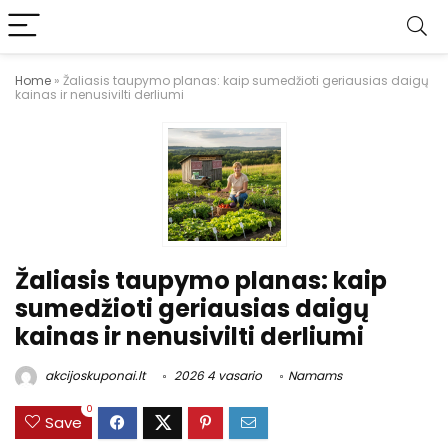
Home
»
Žaliasis taupymo planas: kaip sumedžioti geriausias daigų
kainas ir nenusivilti derliumi
Žaliasis taupymo planas: kaip
sumedžioti geriausias daigų
kainas ir nenusivilti derliumi
akcijoskuponai.lt
2026 4 vasario
Namams
0
Save