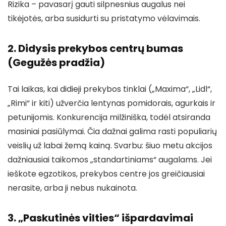
Rizika – pavasarį gauti silpnesnius augalus nei
tikėjotės, arba susidurti su pristatymo vėlavimais.
2. Didysis prekybos centrų bumas
(Gegužės pradžia)
Tai laikas, kai didieji prekybos tinklai („Maxima“, „Lidl“,
„Rimi“ ir kiti) užverčia lentynas pomidorais, agurkais ir
petunijomis. Konkurencija milžiniška, todėl atsiranda
masiniai pasiūlymai. Čia dažnai galima rasti populiarių
veislių už labai žemą kainą. Svarbu: šiuo metu akcijos
dažniausiai taikomos „standartiniams“ augalams. Jei
ieškote egzotikos, prekybos centre jos greičiausiai
nerasite, arba ji nebus nukainota.
3. „Paskutinės vilties“ išpardavimai