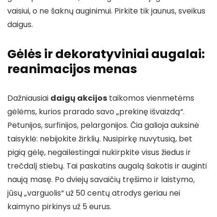
vaisiui, o ne šaknų auginimui. Pirkite tik jaunus, sveikus
daigus.
Gėlės ir dekoratyviniai augalai:
reanimacijos menas
Dažniausiai
daigų akcijos
taikomos vienmetėms
gėlėms, kurios prarado savo „prekinę išvaizdą“.
Petunijos, surfinijos, pelargonijos. Čia galioja auksinė
taisyklė: nebijokite žirklių. Nusipirkę nuvytusią, bet
pigią gėlę, negailestingai nukirpkite visus žiedus ir
trečdalį stiebų. Tai paskatins augalą šakotis ir auginti
naują masę. Po dviejų savaičių tręšimo ir laistymo,
jūsų „varguolis“ už 50 centų atrodys geriau nei
kaimyno pirkinys už 5 eurus.