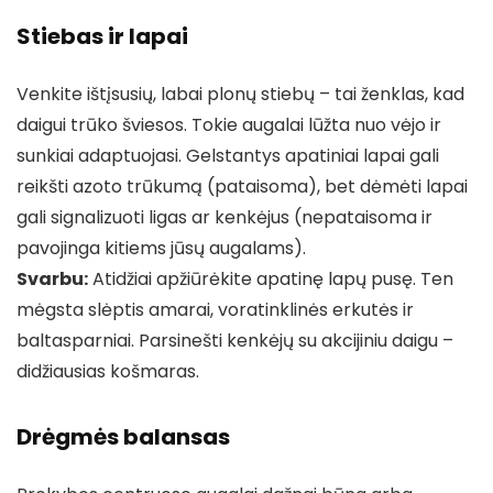
Stiebas ir lapai
Venkite ištįsusių, labai plonų stiebų – tai ženklas, kad
daigui trūko šviesos. Tokie augalai lūžta nuo vėjo ir
sunkiai adaptuojasi. Gelstantys apatiniai lapai gali
reikšti azoto trūkumą (pataisoma), bet dėmėti lapai
gali signalizuoti ligas ar kenkėjus (nepataisoma ir
pavojinga kitiems jūsų augalams).
Svarbu:
Atidžiai apžiūrėkite apatinę lapų pusę. Ten
mėgsta slėptis amarai, voratinklinės erkutės ir
baltasparniai. Parsinešti kenkėjų su akcijiniu daigu –
didžiausias košmaras.
Drėgmės balansas