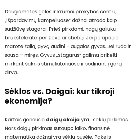
Daugiametės gėlės ir krūmai prekybos centrų
„išpardavimų kampeliuose“ dažnai atrodo kaip
sudžiūvę stagarai. Prieš pirkdami, nagų galiuku
brūkštelėkite per žievę ar stiebą. Jei po apačia
matote žalią, gyvą audinį – augalas gyvas. Jei ruda ir
sausa – miręs. Gyvus „stagarus“ galima prikelti
mirkant šaknis stimuliatoriuose ir sodinant į gerą
dirvą.
Sėklos vs. Daigai: kur tikroji
ekonomija?
Kartais geriausia
daigų akcija
yra… sėklų pirkimas.
Nors daigų pirkimas sutaupo laiko, finansinė
matematika dažnai yra sėklų pusėje. Pakelis