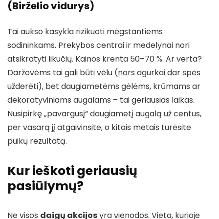
(Birželio vidurys)
Tai aukso kasykla rizikuoti mėgstantiems
sodininkams. Prekybos centrai ir medelynai nori
atsikratyti likučių. Kainos krenta 50–70 %. Ar verta?
Daržovėms tai gali būti vėlu (nors agurkai dar spės
užderėti), bet daugiametėms gėlėms, krūmams ar
dekoratyviniams augalams – tai geriausias laikas.
Nusipirkę „pavargusį“ daugiametį augalą už centus,
per vasarą jį atgaivinsite, o kitais metais turėsite
puikų rezultatą.
Kur ieškoti geriausių
pasiūlymų?
Ne visos
daigų akcijos
yra vienodos. Vieta, kurioje