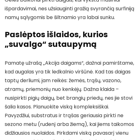
išpardavimai, nes užsiauginti gražią svyrančią surfiniją
namų sąlygomis be šiltnamio yra labai sunku.
Paslėptos išlaidos, kurios
„suvalgo“ sutaupymą
Pamatę užrašą „Akcija daigams“, dažnai pamirštame,
kad augalas yra tik ledkalnio viršūnė. Kad tas daigas
taptų derliumi, jam reikės: žemės, trąšų, vazono,
atramų, priemonių nuo kenkėjų. Dažna klaida –
nusipirkti pigių daigų, bet brangių priedų, nes jie stovi
šalia kasos. Planuokite viską kompleksiškai.
Pavyzdžiui, substratus ir trąšas geriausia pirkti ne
sezono metu (rudenį arba žiemą), kai jiems taikomos
didžiausios nuolaidos. Pirkdami viską pavasarį vienu