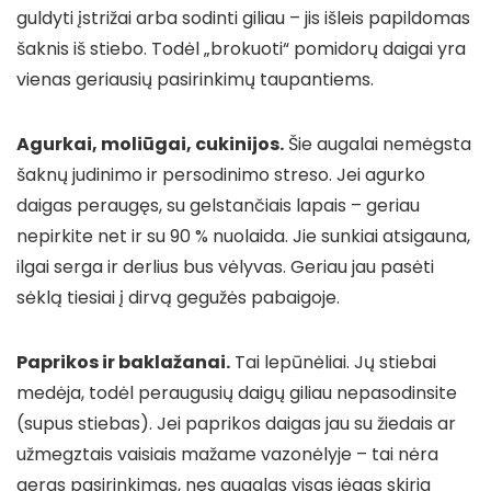
guldyti įstrižai arba sodinti giliau – jis išleis papildomas
šaknis iš stiebo. Todėl „brokuoti“ pomidorų daigai yra
vienas geriausių pasirinkimų taupantiems.
Agurkai, moliūgai, cukinijos.
Šie augalai nemėgsta
šaknų judinimo ir persodinimo streso. Jei agurko
daigas peraugęs, su gelstančiais lapais – geriau
nepirkite net ir su 90 % nuolaida. Jie sunkiai atsigauna,
ilgai serga ir derlius bus vėlyvas. Geriau jau pasėti
sėklą tiesiai į dirvą gegužės pabaigoje.
Paprikos ir baklažanai.
Tai lepūnėliai. Jų stiebai
medėja, todėl peraugusių daigų giliau nepasodinsite
(supus stiebas). Jei paprikos daigas jau su žiedais ar
užmegztais vaisiais mažame vazonėlyje – tai nėra
geras pasirinkimas, nes augalas visas jėgas skiria