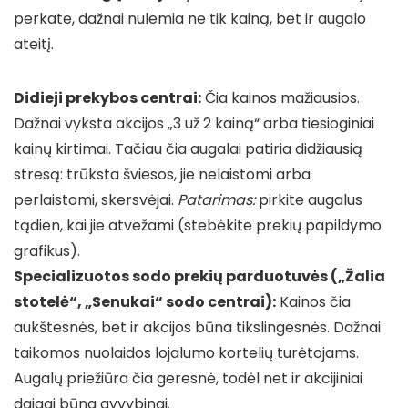
perkate, dažnai nulemia ne tik kainą, bet ir augalo
ateitį.
Didieji prekybos centrai:
Čia kainos mažiausios.
Dažnai vyksta akcijos „3 už 2 kainą“ arba tiesioginiai
kainų kirtimai. Tačiau čia augalai patiria didžiausią
stresą: trūksta šviesos, jie nelaistomi arba
perlaistomi, skersvėjai.
Patarimas:
pirkite augalus
tądien, kai jie atvežami (stebėkite prekių papildymo
grafikus).
Specializuotos sodo prekių parduotuvės („Žalia
stotelė“, „Senukai“ sodo centrai):
Kainos čia
aukštesnės, bet ir akcijos būna tikslingesnės. Dažnai
taikomos nuolaidos lojalumo kortelių turėtojams.
Augalų priežiūra čia geresnė, todėl net ir akcijiniai
daigai būna gyvybingi.