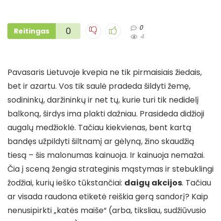
0
0
Reitingas
4
Pavasaris Lietuvoje kvepia ne tik pirmaisiais žiedais,
bet ir azartu. Vos tik saulė pradeda šildyti žemę,
sodininkų, daržininkų ir net tų, kurie turi tik nedidelį
balkoną, širdys ima plakti dažniau. Prasideda didžioji
augalų medžioklė. Tačiau kiekvienas, bent kartą
bandęs užpildyti šiltnamį ar gėlyną, žino skaudžią
tiesą – šis malonumas kainuoja. Ir kainuoja nemažai.
Čia į sceną žengia strateginis mąstymas ir stebuklingi
žodžiai, kurių ieško tūkstančiai:
daigų akcijos
. Tačiau
ar visada raudona etiketė reiškia gerą sandorį? Kaip
nenusipirkti „katės maiše“ (arba, tiksliau, sudžiūvusio