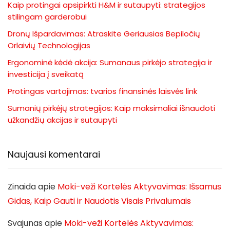
Kaip protingai apsipirkti H&M ir sutaupyti: strategijos
stilingam garderobui
Dronų Išpardavimas: Atraskite Geriausias Bepiločių
Orlaivių Technologijas
Ergonominė kėdė akcija: Sumanaus pirkėjo strategija ir
investicija į sveikatą
Protingas vartojimas: tvarios finansinės laisvės link
Sumanių pirkėjų strategijos: Kaip maksimaliai išnaudoti
užkandžių akcijas ir sutaupyti
Naujausi komentarai
Zinaida
apie
Moki-veži Kortelės Aktyvavimas: Išsamus
Gidas, Kaip Gauti ir Naudotis Visais Privalumais
Svajunas
apie
Moki-veži Kortelės Aktyvavimas: