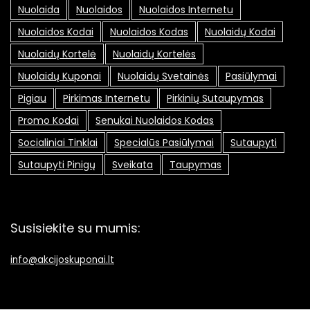
Nuolaida
Nuolaidos
Nuolaidos Internetu
Nuolaidos Kodai
Nuolaidos Kodas
Nuolaidų Kodai
Nuolaidų Kortelė
Nuolaidų Kortelės
Nuolaidų Kuponai
Nuolaidų Svetainės
Pasiūlymai
Pigiau
Pirkimas Internetu
Pirkinių Sutaupymas
Promo Kodai
Senukai Nuolaidos Kodas
Socialiniai Tinklai
Specialūs Pasiūlymai
Sutaupyti
Sutaupyti Pinigų
Sveikata
Taupymas
Susisiekite su mumis:
info@akcijoskuponai.lt