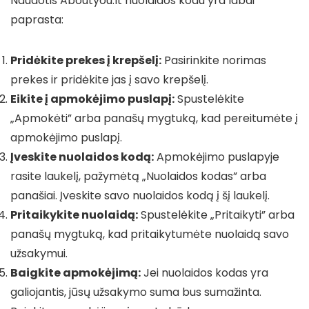
Naudotis Aboutyou.lt nuolaidos kodu yra labai
paprasta:
Pridėkite prekes į krepšelį:
Pasirinkite norimas
prekes ir pridėkite jas į savo krepšelį.
Eikite į apmokėjimo puslapį:
Spustelėkite
„Apmokėti” arba panašų mygtuką, kad pereitumėte į
apmokėjimo puslapį.
Įveskite nuolaidos kodą:
Apmokėjimo puslapyje
rasite laukelį, pažymėtą „Nuolaidos kodas” arba
panašiai. Įveskite savo nuolaidos kodą į šį laukelį.
Pritaikykite nuolaidą:
Spustelėkite „Pritaikyti” arba
panašų mygtuką, kad pritaikytumėte nuolaidą savo
užsakymui.
Baigkite apmokėjimą:
Jei nuolaidos kodas yra
galiojantis, jūsų užsakymo suma bus sumažinta.