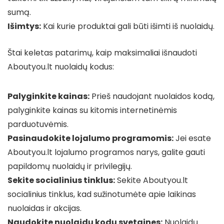
sumą.
Išimtys:
Kai kurie produktai gali būti išimti iš nuolaidų.
Štai keletas patarimų, kaip maksimaliai išnaudoti
Aboutyou.lt nuolaidų kodus:
Palyginkite kainas:
Prieš naudojant nuolaidos kodą,
palyginkite kainas su kitomis internetinėmis
parduotuvėmis.
Pasinaudokite lojalumo programomis:
Jei esate
Aboutyou.lt lojalumo programos narys, galite gauti
papildomų nuolaidų ir privilegijų.
Sekite socialinius tinklus:
Sekite Aboutyou.lt
socialinius tinklus, kad sužinotumėte apie laikinas
nuolaidas ir akcijas.
Naudokite nuolaidų kodų svetaines:
Nuolaidų