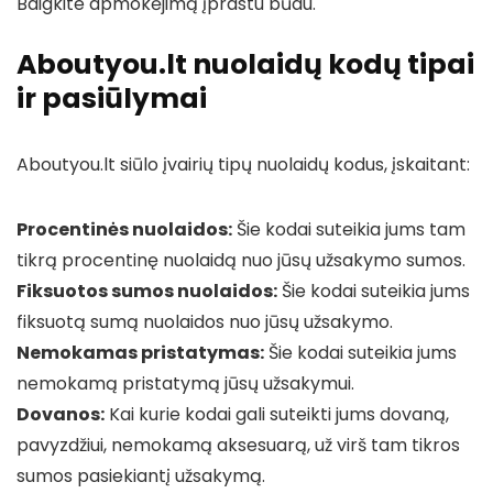
Baigkite apmokėjimą įprastu būdu.
Aboutyou.lt nuolaidų kodų tipai
ir pasiūlymai
Aboutyou.lt siūlo įvairių tipų nuolaidų kodus, įskaitant:
Procentinės nuolaidos:
Šie kodai suteikia jums tam
tikrą procentinę nuolaidą nuo jūsų užsakymo sumos.
Fiksuotos sumos nuolaidos:
Šie kodai suteikia jums
fiksuotą sumą nuolaidos nuo jūsų užsakymo.
Nemokamas pristatymas:
Šie kodai suteikia jums
nemokamą pristatymą jūsų užsakymui.
Dovanos:
Kai kurie kodai gali suteikti jums dovaną,
pavyzdžiui, nemokamą aksesuarą, už virš tam tikros
sumos pasiekiantį užsakymą.