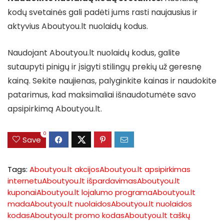
kodų svetainės gali padėti jums rasti naujausius ir
aktyvius Aboutyou.lt nuolaidų kodus.
Naudojant Aboutyou.lt nuolaidų kodus, galite
sutaupyti pinigų ir įsigyti stilingų prekių už geresnę
kainą. Sekite naujienas, palyginkite kainas ir naudokite
patarimus, kad maksimaliai išnaudotumėte savo
apsipirkimą Aboutyou.lt.
0
Save
Tags:
Aboutyou.lt akcijos
Aboutyou.lt apsipirkimas
internetu
Aboutyou.lt išpardavimas
Aboutyou.lt
kuponai
Aboutyou.lt lojalumo programa
Aboutyou.lt
mada
Aboutyou.lt nuolaidos
Aboutyou.lt nuolaidos
kodas
Aboutyou.lt promo kodas
Aboutyou.lt taškų