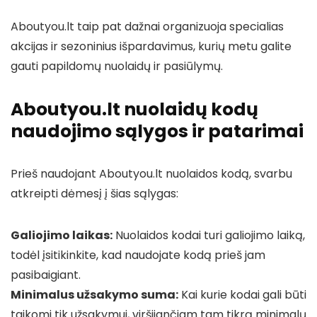
Aboutyou.lt taip pat dažnai organizuoja specialias
akcijas ir sezoninius išpardavimus, kurių metu galite
gauti papildomų nuolaidų ir pasiūlymų.
Aboutyou.lt nuolaidų kodų
naudojimo sąlygos ir patarimai
Prieš naudojant Aboutyou.lt nuolaidos kodą, svarbu
atkreipti dėmesį į šias sąlygas:
Galiojimo laikas:
Nuolaidos kodai turi galiojimo laiką,
todėl įsitikinkite, kad naudojate kodą prieš jam
pasibaigiant.
Minimalus užsakymo suma:
Kai kurie kodai gali būti
taikomi tik užsakymui, viršijančiam tam tikrą minimalų