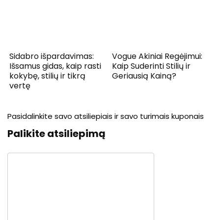
Sidabro išpardavimas:
Vogue Akiniai Regėjimui:
Išsamus gidas, kaip rasti
Kaip Suderinti Stilių ir
kokybę, stilių ir tikrą
Geriausią Kainą?
vertę
Pasidalinkite savo atsiliepiais ir savo turimais kuponais
Palikite atsiliepimą