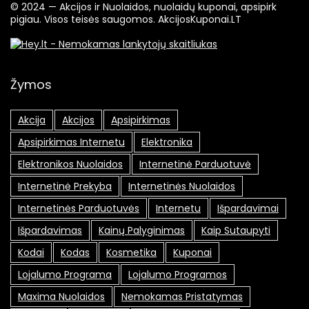
© 2024 — Akcijos ir Nuolaidos, nuolaidų kuponai, apsipirk
pigiau. Visos teisės saugomos. AkcijosKuponai.LT
Žymos
Akcija
Akcijos
Apsipirkimas
Apsipirkimas Internetu
Elektronika
Elektronikos Nuolaidos
Internetinė Parduotuvė
Internetinė Prekyba
Internetinės Nuolaidos
Internetinės Parduotuvės
Internetu
Išpardavimai
Išpardavimas
Kainų Palyginimas
Kaip Sutaupyti
Kodai
Kodas
Kosmetika
Kuponai
Lojalumo Programa
Lojalumo Programos
Maxima Nuolaidos
Nemokamas Pristatymas