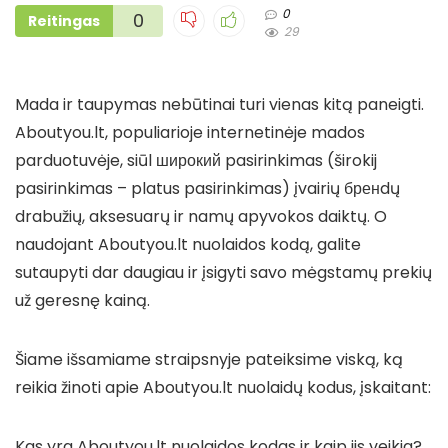
0
0
Reitingas
29
Mada ir taupymas nebūtinai turi vienas kitą paneigti.
Aboutyou.lt, populiarioje internetinėje mados
parduotuvėje, siūl широкий pasirinkimas (širokij
pasirinkimas – platus pasirinkimas) įvairių бренdų
drabužių, aksesuarų ir namų apyvokos daiktų. O
naudojant Aboutyou.lt nuolaidos kodą, galite
sutaupyti dar daugiau ir įsigyti savo mėgstamų prekių
už geresnę kainą.
Šiame išsamiame straipsnyje pateiksime viską, ką
reikia žinoti apie Aboutyou.lt nuolaidų kodus, įskaitant:
Kas yra Aboutyou.lt nuolaidos kodas ir kaip jis veikia?